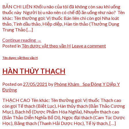
BẢN CHI LIÊN Khối u não của tôi đã không còn sau khi uống
thuốc này Người bị u não nên có chế độ ăn uống như nào? Tên
khác: Tên thường gọi: Vị thuốc Bán liên chi còn gọi Nha loát
thảo, Tinh dầu thảo, Hiệp diệp, Hàn tín thảo (Thường Dụng
Trung Thảo […]
Continue reading
→
Posted in
Tên dược vật theo vần H
Leave a comment
Tên dược vật theo vần H
HÀN THỦY THẠCH
Posted on
27/05/2021
by
Phòng Khám _ Spa Đông Y Diệp Y
Đường
THẠCH CAO Tên khác: Tên thường gọi: Vị thuốc Thạch cao
còn gọi Tế thạch (Biệt Lục), Hàn thủy thạch (Bản Thảo Cương
Mục), Bạch hổ (Dược Phẩm Hóa Nghĩa), Nhuyễn thạch cao
(Bản Thảo Diễn Nghĩa Bổ Di), Ngọc đại thạch (Cam Túc Dược
Học), Băng thạch (Thanh Hải Dược Học), Tế lý thạch, […]