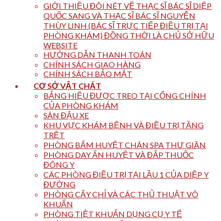
GIỚI THIỆU ĐÔI NÉT VỀ THẠC SĨ BÁC SĨ DIỆP
QUỐC SANG VÀ THẠC SĨ BÁC SĨ NGUYỄN
THÙY LINH (BÁC SĨ TRỰC TIẾP ĐIỀU TRỊ TẠI
PHÒNG KHÁM) ĐỒNG THỜI LÀ CHỦ SỞ HỮU
WEBSITE
HƯỚNG DẪN THANH TOÁN
CHÍNH SÁCH GIAO HÀNG
CHÍNH SÁCH BẢO MẬT
CƠ SỞ VẬT CHẤT
BẢNG HIỆU ĐƯỢC TREO TẠI CỔNG CHÍNH
CỦA PHÒNG KHÁM
SÂN ĐẬU XE
KHU VỰC KHÁM BỆNH VÀ ĐIỀU TRỊ TẦNG
TRỆT
PHÒNG BẤM HUYỆT CHÂN SPA THƯ GIÃN
PHÒNG DAY ẤN HUYỆT VÀ ĐẮP THUỐC
ĐÔNG Y
CÁC PHÒNG ĐIỀU TRỊ TẠI LẦU 1 CỦA DIỆP Y
ĐƯỜNG
PHÒNG CẤY CHỈ VÀ CÁC THỦ THUẬT VÔ
KHUẨN
PHÒNG TIỆT KHUẨN DỤNG CỤ Y TẾ