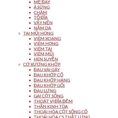
MỀ ĐAY
Á SỪNG
CHÀM
TỔ ĐĨA
VẨY NẾN
NẤM DA
TAI MŨI HỌNG
VIÊM XOANG
VIÊM HỌNG
VIÊM TAI
VIÊM MŨI
HEN SUYỄN
CƠ XƯƠNG KHỚP
ĐAU VAI GÁY
ĐAU KHỚP CỔ
ĐAU KHỚP HÁNG
ĐAU KHỚP GỐI
ĐAU LƯNG
GAI CỘT SỐNG
THOÁT VỊ ĐĨA ĐỆM
THẦN KINH TỌA
THOÁI HÓA CỘT SỐNG CỔ
THOÁI HÓA CS THẮT LƯNG