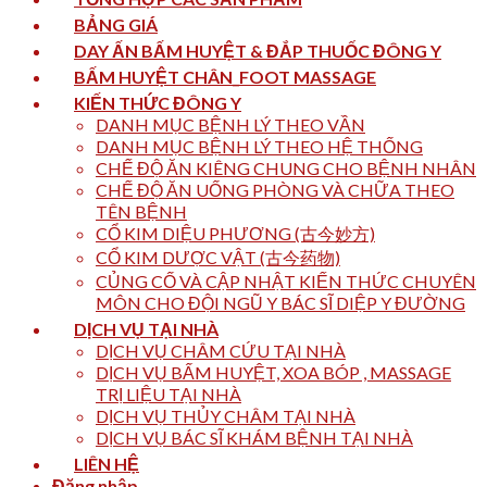
BẢNG GIÁ
DAY ẤN BẤM HUYỆT & ĐẮP THUỐC ĐÔNG Y
BẤM HUYỆT CHÂN_FOOT MASSAGE
KIẾN THỨC ĐÔNG Y
DANH MỤC BỆNH LÝ THEO VẦN
DANH MỤC BỆNH LÝ THEO HỆ THỐNG
CHẾ ĐỘ ĂN KIÊNG CHUNG CHO BỆNH NHÂN
CHẾ ĐỘ ĂN UỐNG PHÒNG VÀ CHỮA THEO
TÊN BỆNH
CỔ KIM DIỆU PHƯƠNG (古今妙方)
CỔ KIM DƯỢC VẬT (古今药物)
CỦNG CỐ VÀ CẬP NHẬT KIẾN THỨC CHUYÊN
MÔN CHO ĐỘI NGŨ Y BÁC SĨ DIỆP Y ĐƯỜNG
DỊCH VỤ TẠI NHÀ
DỊCH VỤ CHÂM CỨU TẠI NHÀ
DỊCH VỤ BẤM HUYỆT, XOA BÓP , MASSAGE
TRỊ LIỆU TẠI NHÀ
DỊCH VỤ THỦY CHÂM TẠI NHÀ
DỊCH VỤ BÁC SĨ KHÁM BỆNH TẠI NHÀ
LIÊN HỆ
Đăng nhập