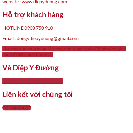
website : www.diepyduong.com
Hỗ trợ khách hàng
HOTLINE 0908 758 910
Email : dongydiepyduong@gmail.com
Hướng dẫn mua hàng
Hướng dẫn thanh toán
Chính sách giao
hàng
Chính sách bảo mật
Về Diệp Y Đường
- Giới thiệu
- Thông tin liên hệ
Liên kết với chúng tôi
FB FANPAGE