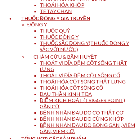
THOÁI HÓA KHỚP
TÊ TAY CHÂN
THUỐC ĐÔNG Y GIA TRUYỀN
ĐÔNG Y
THUỐC QUÝ
THUỐC ĐÔNG Y
THUỐC SẮC ĐÔNG Y(THUỐC ĐÔNG Y
SẮC VỚI NƯỚC)
CHÂM CỨU & BẤM HUYỆT
THOÁT VỊ ĐĨA ĐỆM CỘT SỐNG THẮT
LƯNG
THOÁT VỊ ĐĨA ĐỆM CỘT SỐNG CỔ
THOÁI HÓA CỘT SỐNG THẮT LƯNG
THOÁI HÓA CỘT SỐNG CỔ
ĐAU THẦN KINH TỌA
ĐIỂM KÍCH HOẠT (TRIGGER POINT)
GÂN CƠ
BỆNH NHÂN ĐAU DO CO THẮT CƠ
BỆNH NHÂN ĐAU DO CỨNG KHỚP
BỆNH NHÂN ĐAU DO BONG GÂN , VIÊM
GÂN, VIÊM CƠ.
TỔNG HỢP CÁC SẢN PHẨM