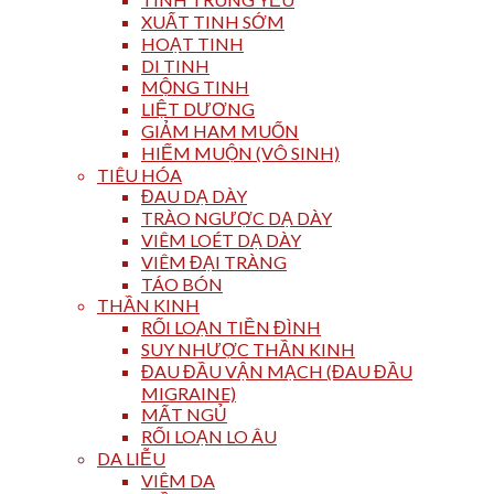
XUẤT TINH SỚM
HOẠT TINH
DI TINH
MỘNG TINH
LIỆT DƯƠNG
GIẢM HAM MUỐN
HIẾM MUỘN (VÔ SINH)
TIÊU HÓA
ĐAU DẠ DÀY
TRÀO NGƯỢC DẠ DÀY
VIÊM LOÉT DẠ DÀY
VIÊM ĐẠI TRÀNG
TÁO BÓN
THẦN KINH
RỐI LOẠN TIỀN ĐÌNH
SUY NHƯỢC THẦN KINH
ĐAU ĐẦU VẬN MẠCH (ĐAU ĐẦU
MIGRAINE)
MẤT NGỦ
RỐI LOẠN LO ÂU
DA LIỄU
VIÊM DA