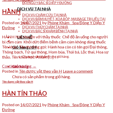
ĐỘI NGŨ Y BÁC SĨ DIỆP Y ĐƯỜNG
DỊCH VỤ TẠI NHÀ
HÀNH
DỊCH VỤ CHÂM CỨU TẠI NHÀ
DỊCH VỤ BẤM HUYỆT, XOA BÓP , MASSAGE TRỊ LIỆU TẠI
Posted on
14/07/2021
by
Phòng Khám _ Spa Đông Y Diệp Y
NHÀ
DỊCH VỤ THỦY CHÂM TẠI NHÀ
Đường
DỊCH VỤ BÁC SĨ KHÁM BỆNH TẠI NHÀ
HÀNH Nói chuyện với thầy thuốc Chế độ ăn uống cho người
LIÊN HỆ
bị cảm cúm Khỏi dứt điểm bệnh cảm cúm không dùng thuốc
Tên khác: Tên thường gọi: Hành hoa còn có tên gọi Đại thông,
Giỏ hàng /
0
₫
Thông bạch, Tứ quí thông, Hom búa, Thái bá, Lộc thai, Hoa sự
Chưa có sản phẩm trong giỏ hàng.
thảo. Tên khoa học: Allium […]
Continue reading
→
Giỏ hàng
Posted in
Tên dược vật theo vần H
Leave a comment
Chưa có sản phẩm trong giỏ hàng.
Tên dược vật theo vần H
HÀN TÍN THẢO
Posted on
14/07/2021
by
Phòng Khám _ Spa Đông Y Diệp Y
Đường