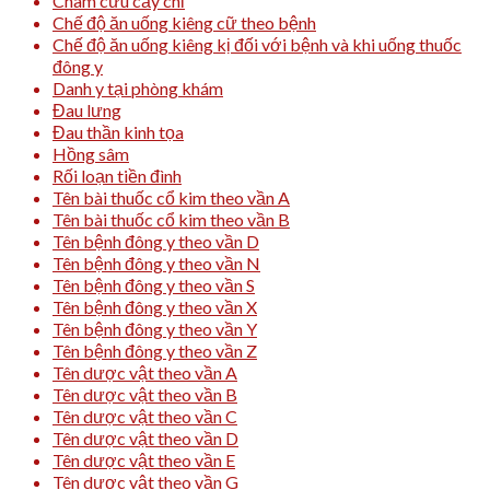
Châm cứu cấy chỉ
Chế độ ăn uống kiêng cữ theo bệnh
Chế độ ăn uống kiêng kị đối với bệnh và khi uống thuốc
đông y
Danh y tại phòng khám
Đau lưng
Đau thần kinh tọa
Hồng sâm
Rối loạn tiền đình
Tên bài thuốc cổ kim theo vần A
Tên bài thuốc cổ kim theo vần B
Tên bệnh đông y theo vần D
Tên bệnh đông y theo vần N
Tên bệnh đông y theo vần S
Tên bệnh đông y theo vần X
Tên bệnh đông y theo vần Y
Tên bệnh đông y theo vần Z
Tên dược vật theo vần A
Tên dược vật theo vần B
Tên dược vật theo vần C
Tên dược vật theo vần D
Tên dược vật theo vần E
Tên dược vật theo vần G