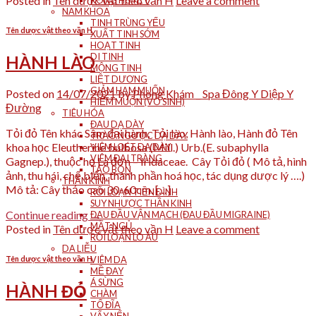
Posted in
Tên dược vật theo vần H
Leave a comment
RONG HUYẾT
NAM KHOA
TINH TRÙNG YẾU
Tên dược vật theo vần H
XUẤT TINH SỚM
HOẠT TINH
DI TINH
HÀNH LÀO
MỘNG TINH
LIỆT DƯƠNG
GIẢM HAM MUỐN
Posted on
14/07/2021
by
Phòng Khám _ Spa Đông Y Diệp Y
HIẾM MUỘN (VÔ SINH)
Đường
TIÊU HÓA
ĐAU DẠ DÀY
Tỏi đỏ Tên khác Sâm đại hành, Tỏi lào, Hành lào, Hành đỏ Tên
TRÀO NGƯỢC DẠ DÀY
khoa học Eleutherine bulbosa (Mill.) Urb.(E. subaphylla
VIÊM LOÉT DẠ DÀY
VIÊM ĐẠI TRÀNG
Gagnep.), thuộc họ La đơn – Iridaceae. Cây Tỏi đỏ ( Mô tả, hình
TÁO BÓN
ảnh, thu hái, chế biến, thành phần hoá học, tác dụng dược lý ….)
THẦN KINH
Mô tả: Cây thảo cao 30-60cm. […]
RỐI LOẠN TIỀN ĐÌNH
SUY NHƯỢC THẦN KINH
Continue reading
→
ĐAU ĐẦU VẬN MẠCH (ĐAU ĐẦU MIGRAINE)
MẤT NGỦ
Posted in
Tên dược vật theo vần H
Leave a comment
RỐI LOẠN LO ÂU
DA LIỄU
Tên dược vật theo vần H
VIÊM DA
MỀ ĐAY
Á SỪNG
HÀNH ĐỎ
CHÀM
TỔ ĐĨA