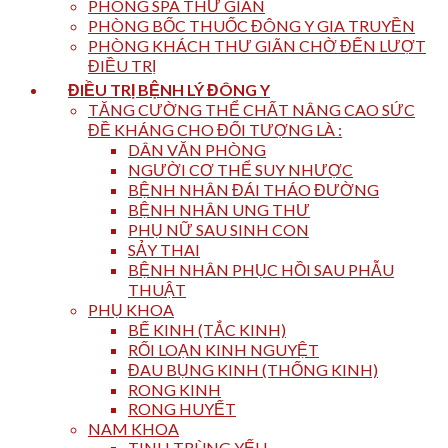
PHÒNG SPA THƯ GIÃN
PHÒNG BỐC THUỐC ĐÔNG Y GIA TRUYỀN
PHÒNG KHÁCH THƯ GIÃN CHỜ ĐẾN LƯỢT
ĐIỀU TRỊ
ĐIỀU TRỊ BỆNH LÝ ĐÔNG Y
TĂNG CƯỜNG THỂ CHẤT NÂNG CAO SỨC
ĐỀ KHÁNG CHO ĐỐI TƯỢNG LÀ :
DÂN VĂN PHÒNG
NGƯỜI CƠ THỂ SUY NHƯỢC
BỆNH NHÂN ĐÁI THÁO ĐƯỜNG
BỆNH NHÂN UNG THƯ
PHỤ NỮ SAU SINH CON
SẢY THAI
BỆNH NHÂN PHỤC HỒI SAU PHẪU
THUẬT
PHỤ KHOA
BẾ KINH (TẮC KINH)
RỐI LOẠN KINH NGUYỆT
ĐAU BỤNG KINH (THỐNG KINH)
RONG KINH
RONG HUYẾT
NAM KHOA
TINH TRÙNG YẾU