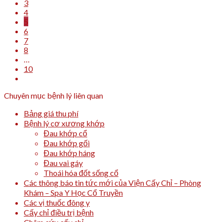
3
4
5
6
7
8
…
10
Chuyên mục bệnh lý liên quan
Bảng giá thu phí
Bệnh lý cơ xương khớp
Đau khớp cổ
Đau khớp gối
Đau khớp háng
Đau vai gáy
Thoái hóa đốt sống cổ
Các thông báo tin tức mới của Viện Cấy Chỉ – Phòng
Khám – Spa Y Học Cổ Truyền
Các vị thuốc đông y
Cấy chỉ điều trị bệnh