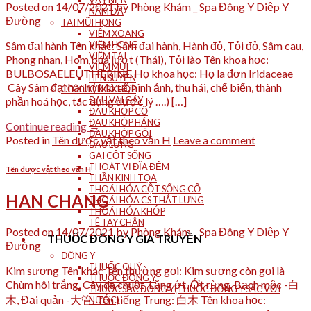
VẨY NẾN
Posted on
14/07/2021
by
Phòng Khám _ Spa Đông Y Diệp Y
NẤM DA
Đường
TAI MŨI HỌNG
VIÊM XOANG
Sâm đại hành Tên khác: Sâm đại hành, Hành đỏ, Tỏi đỏ, Sâm cau,
VIÊM HỌNG
VIÊM TAI
Phong nhan, Hom búa lượt (Thái), Tỏi lào Tên khoa học:
VIÊM MŨI
BULBOSAELEUTHERINE Họ khoa học: Họ la đơn Iridaceae
HEN SUYỄN
Cây Sâm đại hành ( Mô tả, hình ảnh, thu hái, chế biến, thành
CƠ XƯƠNG KHỚP
phần hoá học, tác dụng dược lý ….) […]
ĐAU VAI GÁY
ĐAU KHỚP CỔ
ĐAU KHỚP HÁNG
Continue reading
→
ĐAU KHỚP GỐI
Posted in
Tên dược vật theo vần H
Leave a comment
ĐAU LƯNG
GAI CỘT SỐNG
THOÁT VỊ ĐĨA ĐỆM
Tên dược vật theo vần H
THẦN KINH TỌA
THOÁI HÓA CỘT SỐNG CỔ
HAN CHANG
THOÁI HÓA CS THẮT LƯNG
THOÁI HÓA KHỚP
TÊ TAY CHÂN
Posted on
14/07/2021
by
Phòng Khám _ Spa Đông Y Diệp Y
THUỐC ĐÔNG Y GIA TRUYỀN
Đường
ĐÔNG Y
THUỐC QUÝ
Kim sương Tên khác Tên thường gọi: Kim sương còn gọi là
THUỐC ĐÔNG Y
Chùm hôi trắng, Cây da chuột, Lăng ớt, Ớt rừng. Bạch mộc -白
THUỐC SẮC ĐÔNG Y(THUỐC ĐÔNG Y SẮC VỚI
木, Đại quản -大管. Tên tiếng Trung: 白木 Tên khoa học:
NƯỚC)