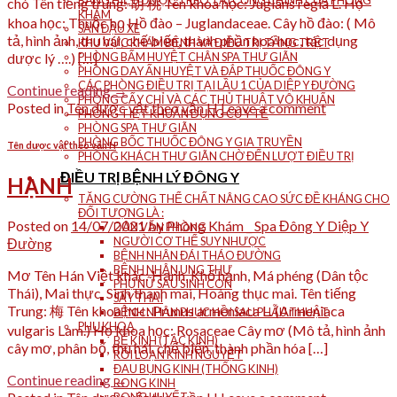
BẢNG HIỆU ĐƯỢC TREO TẠI CỔNG CHÍNH CỦA PHÒNG
chó Tên tiếng trung: 胡 桃 Tên khoa học: Juglans regia L. Họ
KHÁM
khoa học: Thuộc họ Hồ đào – Juglandaceae. Cây hồ đào: ( Mô
SÂN ĐẬU XE
tả, hình ảnh, thu hái, chế biến, thành phần hoá học, tác dụng
KHU VỰC KHÁM BỆNH VÀ ĐIỀU TRỊ TẦNG TRỆT
PHÒNG BẤM HUYỆT CHÂN SPA THƯ GIÃN
dược lý ….) […]
PHÒNG DAY ẤN HUYỆT VÀ ĐẮP THUỐC ĐÔNG Y
CÁC PHÒNG ĐIỀU TRỊ TẠI LẦU 1 CỦA DIỆP Y ĐƯỜNG
Continue reading
→
PHÒNG CẤY CHỈ VÀ CÁC THỦ THUẬT VÔ KHUẨN
Posted in
Tên dược vật theo vần H
Leave a comment
PHÒNG TIỆT KHUẨN DỤNG CỤ Y TẾ
PHÒNG SPA THƯ GIÃN
PHÒNG BỐC THUỐC ĐÔNG Y GIA TRUYỀN
Tên dược vật theo vần H
PHÒNG KHÁCH THƯ GIÃN CHỜ ĐẾN LƯỢT ĐIỀU TRỊ
ĐIỀU TRỊ BỆNH LÝ ĐÔNG Y
HẠNH
TĂNG CƯỜNG THỂ CHẤT NÂNG CAO SỨC ĐỀ KHÁNG CHO
ĐỐI TƯỢNG LÀ :
Posted on
14/07/2021
by
Phòng Khám _ Spa Đông Y Diệp Y
DÂN VĂN PHÒNG
NGƯỜI CƠ THỂ SUY NHƯỢC
Đường
BỆNH NHÂN ĐÁI THÁO ĐƯỜNG
BỆNH NHÂN UNG THƯ
Mơ Tên Hán Việt khác: Hạnh, Khổ hạnh, Má phéng (Dân tộc
PHỤ NỮ SAU SINH CON
Thái), Mai thực, Sinh thanh mai, Hoàng thục mai. Tên tiếng
SẢY THAI
Trung: 梅 Tên khoa học: Prunus armeniaca L. (Armeniaca
BỆNH NHÂN PHỤC HỒI SAU PHẪU THUẬT
PHỤ KHOA
vulgaris Lam.) Họ khoa học: Rosaceae Cây mơ (Mô tả, hình ảnh
BẾ KINH (TẮC KINH)
cây mơ, phân bố, thu hái, chế biến, thành phần hóa […]
RỐI LOẠN KINH NGUYỆT
ĐAU BỤNG KINH (THỐNG KINH)
Continue reading
→
RONG KINH