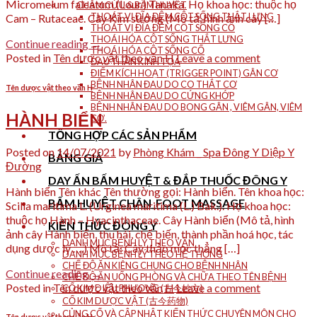
Micromelum falcatum (Lour.) Tanaka. Họ khoa học: thuộc họ
CHÂM CỨU & BẤM HUYỆT
THOÁT VỊ ĐĨA ĐỆM CỘT SỐNG THẮT LƯNG
Cam – Rutaceae. Cây Kim sương (Mô tả, hình ảnh cây […]
THOÁT VỊ ĐĨA ĐỆM CỘT SỐNG CỔ
THOÁI HÓA CỘT SỐNG THẮT LƯNG
Continue reading
→
THOÁI HÓA CỘT SỐNG CỔ
Posted in
Tên dược vật theo vần H
Leave a comment
ĐAU THẦN KINH TỌA
ĐIỂM KÍCH HOẠT (TRIGGER POINT) GÂN CƠ
BỆNH NHÂN ĐAU DO CO THẮT CƠ
Tên dược vật theo vần H
BỆNH NHÂN ĐAU DO CỨNG KHỚP
BỆNH NHÂN ĐAU DO BONG GÂN , VIÊM GÂN, VIÊM
HÀNH BIỂN
CƠ.
TỔNG HỢP CÁC SẢN PHẨM
Posted on
14/07/2021
by
Phòng Khám _ Spa Đông Y Diệp Y
BẢNG GIÁ
Đường
DAY ẤN BẤM HUYỆT & ĐẮP THUỐC ĐÔNG Y
Hành biển Tên khác Tên thường gọi: Hành biển. Tên khoa học:
BẤM HUYỆT CHÂN_FOOT MASSAGE
Scilla maritima L. (Urginea maritima (L.) Bak.). Họ khoa học:
thuộc họ Hành – Hyacinthaceae. Cây Hành biển (Mô tả, hình
KIẾN THỨC ĐÔNG Y
ảnh cây Hành biển, thu hái, chế biến, thành phần hoá học, tác
DANH MỤC BỆNH LÝ THEO VẦN
dụng dược lý ….) Mô tả: Cây thảo mọc thẳng […]
DANH MỤC BỆNH LÝ THEO HỆ THỐNG
CHẾ ĐỘ ĂN KIÊNG CHUNG CHO BỆNH NHÂN
Continue reading
→
CHẾ ĐỘ ĂN UỐNG PHÒNG VÀ CHỮA THEO TÊN BỆNH
Posted in
Tên dược vật theo vần H
Leave a comment
CỔ KIM DIỆU PHƯƠNG (古今妙方)
CỔ KIM DƯỢC VẬT (古今药物)
CỦNG CỐ VÀ CẬP NHẬT KIẾN THỨC CHUYÊN MÔN CHO
Tên dược vật theo vần H