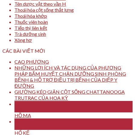
Tên dược vật theo vần H
Thoái hóa cột sống thắt lưng
Thoái hóa khớp
Thuốc viên hoàn
Tiếp thị liên kết
Trà dưỡng sinh
Xông hơ
CÁC BÀI VIẾT MỚI
CAO PHƯƠNG
NHỮNG LỢI ÍCH VÀ TÁC DỤNG CỦA PHƯƠNG
PHÁP BẤM HUYỆT CHÂN DƯỠNG SINH PHÒNG
BỆNH & HỖ TRỢ ĐIỀU TRỊ BỆNH CỦA DIỆP Y
ĐƯỜNG
GIƯỜNG KÉO GIÃN CỘT SỐNG CHATTANOOGA
TRUTRAC CỦA HOA KỲ
16
Th7
HỒ MA
16
Th7
HỔ KẾ