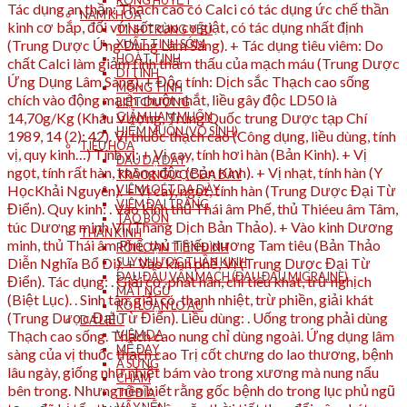
RONG HUYẾT
NAM KHOA
TINH TRÙNG YẾU
XUẤT TINH SỚM
HOẠT TINH
DI TINH
MỘNG TINH
LIỆT DƯƠNG
GIẢM HAM MUỐN
HIẾM MUỘN (VÔ SINH)
TIÊU HÓA
ĐAU DẠ DÀY
TRÀO NGƯỢC DẠ DÀY
VIÊM LOÉT DẠ DÀY
VIÊM ĐẠI TRÀNG
TÁO BÓN
THẦN KINH
RỐI LOẠN TIỀN ĐÌNH
SUY NHƯỢC THẦN KINH
ĐAU ĐẦU VẬN MẠCH (ĐAU ĐẦU MIGRAINE)
MẤT NGỦ
RỐI LOẠN LO ÂU
DA LIỄU
VIÊM DA
MỀ ĐAY
Á SỪNG
CHÀM
TỔ ĐĨA