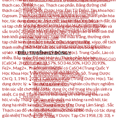
BẢNG HIỆU ĐƯỢC TREO TẠI CỔNG CHÍNH CỦA PHÒNG
KHÁM
SÂN ĐẬU XE
KHU VỰC KHÁM BỆNH VÀ ĐIỀU TRỊ TẦNG TRỆT
PHÒNG BẤM HUYỆT CHÂN SPA THƯ GIÃN
PHÒNG DAY ẤN HUYỆT VÀ ĐẮP THUỐC ĐÔNG Y
CÁC PHÒNG ĐIỀU TRỊ TẠI LẦU 1 CỦA DIỆP Y ĐƯỜNG
PHÒNG CẤY CHỈ VÀ CÁC THỦ THUẬT VÔ KHUẨN
PHÒNG TIỆT KHUẨN DỤNG CỤ Y TẾ
PHÒNG SPA THƯ GIÃN
PHÒNG BỐC THUỐC ĐÔNG Y GIA TRUYỀN
PHÒNG KHÁCH THƯ GIÃN CHỜ ĐẾN LƯỢT ĐIỀU TRỊ
ĐIỀU TRỊ BỆNH LÝ ĐÔNG Y
TĂNG CƯỜNG THỂ CHẤT NÂNG CAO SỨC ĐỀ KHÁNG CHO
ĐỐI TƯỢNG LÀ :
DÂN VĂN PHÒNG
NGƯỜI CƠ THỂ SUY NHƯỢC
BỆNH NHÂN ĐÁI THÁO ĐƯỜNG
BỆNH NHÂN UNG THƯ
PHỤ NỮ SAU SINH CON
SẢY THAI
BỆNH NHÂN PHỤC HỒI SAU PHẪU THUẬT
PHỤ KHOA
BẾ KINH (TẮC KINH)
RỐI LOẠN KINH NGUYỆT
ĐAU BỤNG KINH (THỐNG KINH)
RONG KINH