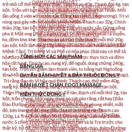
CHÂM CỨU & BẤM HUYỆT
THOÁT VỊ ĐĨA ĐỆM CỘT SỐNG THẮT LƯNG
THOÁT VỊ ĐĨA ĐỆM CỘT SỐNG CỔ
THOÁI HÓA CỘT SỐNG THẮT LƯNG
THOÁI HÓA CỘT SỐNG CỔ
ĐAU THẦN KINH TỌA
ĐIỂM KÍCH HOẠT (TRIGGER POINT) GÂN CƠ
BỆNH NHÂN ĐAU DO CO THẮT CƠ
BỆNH NHÂN ĐAU DO CỨNG KHỚP
BỆNH NHÂN ĐAU DO BONG GÂN , VIÊM GÂN, VIÊM
CƠ.
TỔNG HỢP CÁC SẢN PHẨM
BẢNG GIÁ
DAY ẤN BẤM HUYỆT & ĐẮP THUỐC ĐÔNG Y
BẤM HUYỆT CHÂN_FOOT MASSAGE
KIẾN THỨC ĐÔNG Y
DANH MỤC BỆNH LÝ THEO VẦN
DANH MỤC BỆNH LÝ THEO HỆ THỐNG
CHẾ ĐỘ ĂN KIÊNG CHUNG CHO BỆNH NHÂN
CHẾ ĐỘ ĂN UỐNG PHÒNG VÀ CHỮA THEO TÊN BỆNH
CỔ KIM DIỆU PHƯƠNG (古今妙方)
CỔ KIM DƯỢC VẬT (古今药物)
CỦNG CỐ VÀ CẬP NHẬT KIẾN THỨC CHUYÊN MÔN CHO