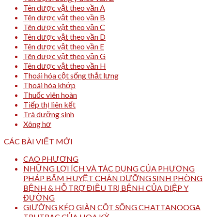
Tên dược vật theo vần A
Tên dược vật theo vần B
Tên dược vật theo vần C
Tên dược vật theo vần D
Tên dược vật theo vần E
Tên dược vật theo vần G
Tên dược vật theo vần H
Thoái hóa cột sống thắt lưng
Thoái hóa khớp
Thuốc viên hoàn
Tiếp thị liên kết
Trà dưỡng sinh
Xông hơ
CÁC BÀI VIẾT MỚI
CAO PHƯƠNG
NHỮNG LỢI ÍCH VÀ TÁC DỤNG CỦA PHƯƠNG
PHÁP BẤM HUYỆT CHÂN DƯỠNG SINH PHÒNG
BỆNH & HỖ TRỢ ĐIỀU TRỊ BỆNH CỦA DIỆP Y
ĐƯỜNG
GIƯỜNG KÉO GIÃN CỘT SỐNG CHATTANOOGA
TRUTRAC CỦA HOA KỲ