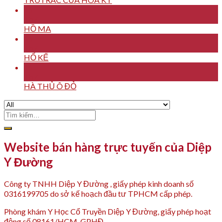
16
Th7
HỒ MA
16
Th7
HỔ KẾ
16
Th7
HÀ THỦ Ô ĐỎ
Tìm
kiếm:
Website bán hàng trực tuyến của Diệp
Y Đường
Công ty TNHH Diệp Y Đường , giấy phép kinh doanh số
0316199705 do sở kế hoạch đầu tư TPHCM cấp phép.
Phòng khám Y Học Cổ Truyền Diệp Y Đường, giấy phép hoạt
động số 08161/HCM-GPHĐ