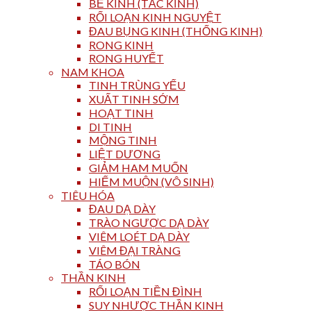
BẾ KINH (TẮC KINH)
RỐI LOẠN KINH NGUYỆT
ĐAU BỤNG KINH (THỐNG KINH)
RONG KINH
RONG HUYẾT
NAM KHOA
TINH TRÙNG YẾU
XUẤT TINH SỚM
HOẠT TINH
DI TINH
MỘNG TINH
LIỆT DƯƠNG
GIẢM HAM MUỐN
HIẾM MUỘN (VÔ SINH)
TIÊU HÓA
ĐAU DẠ DÀY
TRÀO NGƯỢC DẠ DÀY
VIÊM LOÉT DẠ DÀY
VIÊM ĐẠI TRÀNG
TÁO BÓN
THẦN KINH
RỐI LOẠN TIỀN ĐÌNH
SUY NHƯỢC THẦN KINH