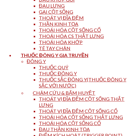
ĐAU LƯNG
GAI CỘT SỐNG
THOÁT VỊ ĐĨA ĐỆM
THẦN KINH TỌA
THOÁI HÓA CỘT SỐNG CỔ
THOÁI HÓA CS THẮT LƯNG
THOÁI HÓA KHỚP
TÊ TAY CHÂN
THUỐC ĐÔNG Y GIA TRUYỀN
ĐÔNG Y
THUỐC QUÝ
THUỐC ĐÔNG Y
THUỐC SẮC ĐÔNG Y(THUỐC ĐÔNG Y
SẮC VỚI NƯỚC)
CHÂM CỨU & BẤM HUYỆT
THOÁT VỊ ĐĨA ĐỆM CỘT SỐNG THẮT
LƯNG
THOÁT VỊ ĐĨA ĐỆM CỘT SỐNG CỔ
THOÁI HÓA CỘT SỐNG THẮT LƯNG
THOÁI HÓA CỘT SỐNG CỔ
ĐAU THẦN KINH TỌA
ĐIỂM KÍCH HOẠT (TRIGGER POINT)