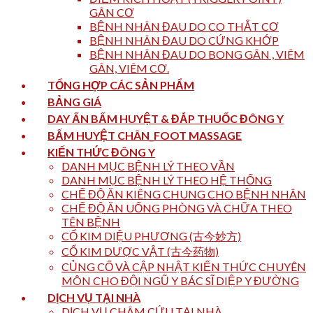
GÂN CƠ
BỆNH NHÂN ĐAU DO CO THẮT CƠ
BỆNH NHÂN ĐAU DO CỨNG KHỚP
BỆNH NHÂN ĐAU DO BONG GÂN , VIÊM
GÂN, VIÊM CƠ.
TỔNG HỢP CÁC SẢN PHẨM
BẢNG GIÁ
DAY ẤN BẤM HUYỆT & ĐẮP THUỐC ĐÔNG Y
BẤM HUYỆT CHÂN_FOOT MASSAGE
KIẾN THỨC ĐÔNG Y
DANH MỤC BỆNH LÝ THEO VẦN
DANH MỤC BỆNH LÝ THEO HỆ THỐNG
CHẾ ĐỘ ĂN KIÊNG CHUNG CHO BỆNH NHÂN
CHẾ ĐỘ ĂN UỐNG PHÒNG VÀ CHỮA THEO
TÊN BỆNH
CỔ KIM DIỆU PHƯƠNG (古今妙方)
CỔ KIM DƯỢC VẬT (古今药物)
CỦNG CỐ VÀ CẬP NHẬT KIẾN THỨC CHUYÊN
MÔN CHO ĐỘI NGŨ Y BÁC SĨ DIỆP Y ĐƯỜNG
DỊCH VỤ TẠI NHÀ
DỊCH VỤ CHÂM CỨU TẠI NHÀ