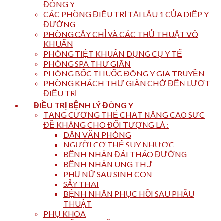
ĐÔNG Y
CÁC PHÒNG ĐIỀU TRỊ TẠI LẦU 1 CỦA DIỆP Y
ĐƯỜNG
PHÒNG CẤY CHỈ VÀ CÁC THỦ THUẬT VÔ
KHUẨN
PHÒNG TIỆT KHUẨN DỤNG CỤ Y TẾ
PHÒNG SPA THƯ GIÃN
PHÒNG BỐC THUỐC ĐÔNG Y GIA TRUYỀN
PHÒNG KHÁCH THƯ GIÃN CHỜ ĐẾN LƯỢT
ĐIỀU TRỊ
ĐIỀU TRỊ BỆNH LÝ ĐÔNG Y
TĂNG CƯỜNG THỂ CHẤT NÂNG CAO SỨC
ĐỀ KHÁNG CHO ĐỐI TƯỢNG LÀ :
DÂN VĂN PHÒNG
NGƯỜI CƠ THỂ SUY NHƯỢC
BỆNH NHÂN ĐÁI THÁO ĐƯỜNG
BỆNH NHÂN UNG THƯ
PHỤ NỮ SAU SINH CON
SẢY THAI
BỆNH NHÂN PHỤC HỒI SAU PHẪU
THUẬT
PHỤ KHOA