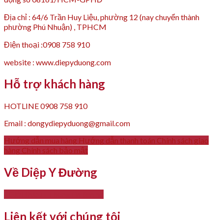
Địa chỉ : 64/6 Trần Huy Liệu, phường 12 (nay chuyển thành
phường Phú Nhuận) , TPHCM
Điện thoại :0908 758 910
website : www.diepyduong.com
Hỗ trợ khách hàng
HOTLINE 0908 758 910
Email : dongydiepyduong@gmail.com
Hướng dẫn mua hàng
Hướng dẫn thanh toán
Chính sách giao
hàng
Chính sách bảo mật
Về Diệp Y Đường
- Giới thiệu
- Thông tin liên hệ
Liên kết với chúng tôi