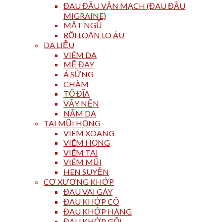
ĐAU ĐẦU VẬN MẠCH (ĐAU ĐẦU
MIGRAINE)
MẤT NGỦ
RỐI LOẠN LO ÂU
DA LIỄU
VIÊM DA
MỀ ĐAY
Á SỪNG
CHÀM
TỔ ĐĨA
VẨY NẾN
NẤM DA
TAI MŨI HỌNG
VIÊM XOANG
VIÊM HỌNG
VIÊM TAI
VIÊM MŨI
HEN SUYỄN
CƠ XƯƠNG KHỚP
ĐAU VAI GÁY
ĐAU KHỚP CỔ
ĐAU KHỚP HÁNG
ĐAU KHỚP GỐI