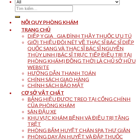
Tìm
kiếm:
NỘI QUY PHÒNG KHÁM
TRANG CHỦ
DIỆP Y GIA _ GIA ĐÌNH THẦY THUỐC ƯU TÚ
GIỚI THIỆU ĐÔI NÉT VỀ THẠC SĨ BÁC SĨ DIỆP
QUỐC SANG VÀ THẠC SĨ BÁC SĨ NGUYỄN
THÙY LINH (BÁC SĨ TRỰC TIẾP ĐIỀU TRỊ TẠI
PHÒNG KHÁM) ĐỒNG THỜI LÀ CHỦ SỞ HỮU
WEBSITE
HƯỚNG DẪN THANH TOÁN
CHÍNH SÁCH GIAO HÀNG
CHÍNH SÁCH BẢO MẬT
CƠ SỞ VẬT CHẤT
BẢNG HIỆU ĐƯỢC TREO TẠI CỔNG CHÍNH
CỦA PHÒNG KHÁM
SÂN ĐẬU XE
KHU VỰC KHÁM BỆNH VÀ ĐIỀU TRỊ TẦNG
TRỆT
PHÒNG BẤM HUYỆT CHÂN SPA THƯ GIÃN
PHÒNG DAY ẤN HUYỆT VÀ ĐẮP THUỐC