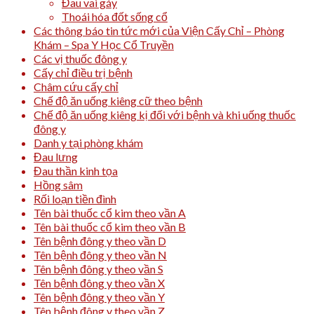
Đau vai gáy
Thoái hóa đốt sống cổ
Các thông báo tin tức mới của Viện Cấy Chỉ – Phòng
Khám – Spa Y Học Cổ Truyền
Các vị thuốc đông y
Cấy chỉ điều trị bệnh
Châm cứu cấy chỉ
Chế độ ăn uống kiêng cữ theo bệnh
Chế độ ăn uống kiêng kị đối với bệnh và khi uống thuốc
đông y
Danh y tại phòng khám
Đau lưng
Đau thần kinh tọa
Hồng sâm
Rối loạn tiền đình
Tên bài thuốc cổ kim theo vần A
Tên bài thuốc cổ kim theo vần B
Tên bệnh đông y theo vần D
Tên bệnh đông y theo vần N
Tên bệnh đông y theo vần S
Tên bệnh đông y theo vần X
Tên bệnh đông y theo vần Y
Tên bệnh đông y theo vần Z