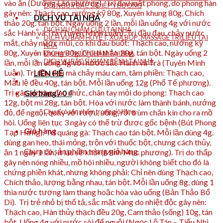
ĐỘI NGŨ Y BÁC SĨ DIỆP Y ĐƯỜNG
DỊCH VỤ TẠI NHÀ
DỊCH VỤ CHÂM CỨU TẠI NHÀ
DỊCH VỤ BẤM HUYỆT, XOA BÓP , MASSAGE TRỊ LIỆU TẠI
NHÀ
DỊCH VỤ THỦY CHÂM TẠI NHÀ
DỊCH VỤ BÁC SĨ KHÁM BỆNH TẠI NHÀ
LIÊN HỆ
Giỏ hàng /
0
₫
Chưa có sản phẩm trong giỏ hàng.
Giỏ hàng
Chưa có sản phẩm trong giỏ hàng.