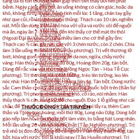
VẨY NẾN
NẤM DA
TAI MŨI HỌNG
VIÊM XOANG
VIÊM HỌNG
VIÊM TAI
VIÊM MŨI
HEN SUYỄN
CƠ XƯƠNG KHỚP
ĐAU VAI GÁY
ĐAU KHỚP CỔ
ĐAU KHỚP HÁNG
ĐAU KHỚP GỐI
ĐAU LƯNG
GAI CỘT SỐNG
THOÁT VỊ ĐĨA ĐỆM
THẦN KINH TỌA
THOÁI HÓA CỘT SỐNG CỔ
THOÁI HÓA CS THẮT LƯNG
THOÁI HÓA KHỚP
TÊ TAY CHÂN
THUỐC ĐÔNG Y GIA TRUYỀN
ĐÔNG Y
THUỐC QUÝ
THUỐC ĐÔNG Y
THUỐC SẮC ĐÔNG Y(THUỐC ĐÔNG Y SẮC VỚI
NƯỚC)