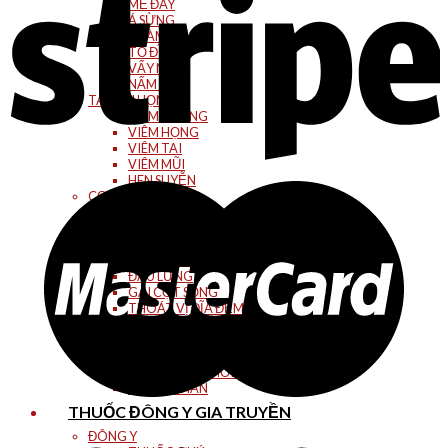
MỀ ĐAY
Á SỪNG
CHÀM
TỔ ĐĨA
VẨY NẾN
NẤM DA
TAI MŨI HỌNG
VIÊM XOANG
VIÊM HỌNG
VIÊM TAI
VIÊM MŨI
HEN SUYỄN
CƠ XƯƠNG KHỚP
ĐAU VAI GÁY
ĐAU KHỚP CỔ
ĐAU KHỚP HÁNG
ĐAU KHỚP GỐI
ĐAU LƯNG
GAI CỘT SỐNG
THOÁT VỊ ĐĨA ĐỆM
THẦN KINH TỌA
THOÁI HÓA CỘT SỐNG CỔ
THOÁI HÓA CS THẮT LƯNG
THOÁI HÓA KHỚP
TÊ TAY CHÂN
THUỐC ĐÔNG Y GIA TRUYỀN
ĐÔNG Y