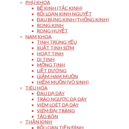
PHỤ KHOA
BẾ KINH (TẮC KINH)
RỐI LOẠN KINH NGUYỆT
ĐAU BỤNG KINH (THỐNG KINH)
RONG KINH
RONG HUYẾT
NAM KHOA
TINH TRÙNG YẾU
XUẤT TINH SỚM
HOẠT TINH
DI TINH
MỘNG TINH
LIỆT DƯƠNG
GIẢM HAM MUỐN
HIẾM MUỘN (VÔ SINH)
TIÊU HÓA
ĐAU DẠ DÀY
TRÀO NGƯỢC DẠ DÀY
VIÊM LOÉT DẠ DÀY
VIÊM ĐẠI TRÀNG
TÁO BÓN
THẦN KINH
RỐI LOẠN TIỀN ĐÌNH