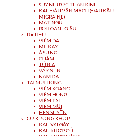
SUY NHƯỢC THẦN KINH
ĐAU ĐẦU VẬN MẠCH (ĐAU ĐẦU
MIGRAINE)
MẤT NGỦ
RỐI LOẠN LO ÂU
DA LIỄU
VIÊM DA
MỀ ĐAY
Á SỪNG
CHÀM
TỔ ĐĨA
VẨY NẾN
NẤM DA
TAI MŨI HỌNG
VIÊM XOANG
VIÊM HỌNG
VIÊM TAI
VIÊM MŨI
HEN SUYỄN
CƠ XƯƠNG KHỚP
ĐAU VAI GÁY
ĐAU KHỚP CỔ