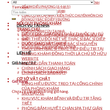
CHẾ ĐỘ ĂN UỐNG PHÒNG VÀ CHỮA THEO TÊN BỆNH
CỔ KIM DIỆU PHƯƠNG (古今妙方)
Tìm kiếm:
CỔ KIM DƯỢC VẬT (古今药物)
CỦNG CỐ VÀ CẬP NHẬT KIẾN THỨC CHUYÊN MÔN CHO
ĐỘI NGŨ Y BÁC SĨ DIỆP Y ĐƯỜNG
NỘI QUY PHÒNG KHÁM
DỊCH VỤ TẠI NHÀ
TRANG CHỦ
DỊCH VỤ CHÂM CỨU TẠI NHÀ
DIỆP Y GIA _ GIA ĐÌNH THẦY THUỐC ƯU TÚ
DỊCH VỤ BẤM HUYỆT, XOA BÓP , MASSAGE TRỊ LIỆU TẠI
GIỚI THIỆU ĐÔI NÉT VỀ THẠC SĨ BÁC SĨ DIỆP
NHÀ
DỊCH VỤ THỦY CHÂM TẠI NHÀ
QUỐC SANG VÀ THẠC SĨ BÁC SĨ NGUYỄN
DỊCH VỤ BÁC SĨ KHÁM BỆNH TẠI NHÀ
THÙY LINH (BÁC SĨ TRỰC TIẾP ĐIỀU TRỊ TẠI
LIÊN HỆ
PHÒNG KHÁM) ĐỒNG THỜI LÀ CHỦ SỞ HỮU
WEBSITE
Giỏ hàng /
0
₫
HƯỚNG DẪN THANH TOÁN
CHÍNH SÁCH GIAO HÀNG
Chưa có sản phẩm trong giỏ hàng.
CHÍNH SÁCH BẢO MẬT
CƠ SỞ VẬT CHẤT
Giỏ hàng
BẢNG HIỆU ĐƯỢC TREO TẠI CỔNG CHÍNH
CỦA PHÒNG KHÁM
Chưa có sản phẩm trong giỏ hàng.
SÂN ĐẬU XE
KHU VỰC KHÁM BỆNH VÀ ĐIỀU TRỊ TẦNG
TRỆT
PHÒNG BẤM HUYỆT CHÂN SPA THƯ GIÃN