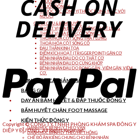
THUỐC QUÝ
THUỐC ĐÔNG Y
THUỐC SẮC ĐÔNG Y(THUỐC ĐÔNG Y SẮC VỚI
NƯỚC)
CHÂM CỨU & BẤM HUYỆT
THOÁT VỊ ĐĨA ĐỆM CỘT SỐNG THẮT LƯNG
THOÁT VỊ ĐĨA ĐỆM CỘT SỐNG CỔ
THOÁI HÓA CỘT SỐNG THẮT LƯNG
THOÁI HÓA CỘT SỐNG CỔ
ĐAU THẦN KINH TỌA
ĐIỂM KÍCH HOẠT (TRIGGER POINT) GÂN CƠ
BỆNH NHÂN ĐAU DO CO THẮT CƠ
BỆNH NHÂN ĐAU DO CỨNG KHỚP
BỆNH NHÂN ĐAU DO BONG GÂN , VIÊM GÂN, VIÊM
CƠ.
TỔNG HỢP CÁC SẢN PHẨM
BẢNG GIÁ
DAY ẤN BẤM HUYỆT & ĐẮP THUỐC ĐÔNG Y
BẤM HUYỆT CHÂN_FOOT MASSAGE
KIẾN THỨC ĐÔNG Y
Copyright © CÔNG TY TNHH PHÒNG KHÁM SPA ĐÔNG Y
DANH MỤC BỆNH LÝ THEO VẦN
DIỆP Y ĐƯỜNG . All Rights Reserved.
DANH MỤC BỆNH LÝ THEO HỆ THỐNG
CHẾ ĐỘ ĂN KIÊNG CHUNG CHO BỆNH NHÂN