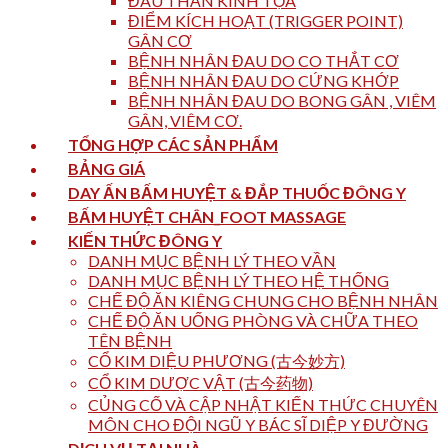
ĐAU THẦN KINH TỌA
ĐIỂM KÍCH HOẠT (TRIGGER POINT)
GÂN CƠ
BỆNH NHÂN ĐAU DO CO THẮT CƠ
BỆNH NHÂN ĐAU DO CỨNG KHỚP
BỆNH NHÂN ĐAU DO BONG GÂN , VIÊM
GÂN, VIÊM CƠ.
TỔNG HỢP CÁC SẢN PHẨM
BẢNG GIÁ
DAY ẤN BẤM HUYỆT & ĐẮP THUỐC ĐÔNG Y
BẤM HUYỆT CHÂN_FOOT MASSAGE
KIẾN THỨC ĐÔNG Y
DANH MỤC BỆNH LÝ THEO VẦN
DANH MỤC BỆNH LÝ THEO HỆ THỐNG
CHẾ ĐỘ ĂN KIÊNG CHUNG CHO BỆNH NHÂN
CHẾ ĐỘ ĂN UỐNG PHÒNG VÀ CHỮA THEO
TÊN BỆNH
CỔ KIM DIỆU PHƯƠNG (古今妙方)
CỔ KIM DƯỢC VẬT (古今药物)
CỦNG CỐ VÀ CẬP NHẬT KIẾN THỨC CHUYÊN
MÔN CHO ĐỘI NGŨ Y BÁC SĨ DIỆP Y ĐƯỜNG