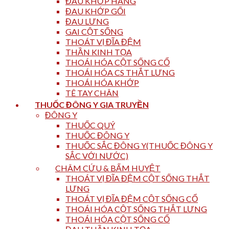
ĐAU KHỚP HÁNG
ĐAU KHỚP GỐI
ĐAU LƯNG
GAI CỘT SỐNG
THOÁT VỊ ĐĨA ĐỆM
THẦN KINH TỌA
THOÁI HÓA CỘT SỐNG CỔ
THOÁI HÓA CS THẮT LƯNG
THOÁI HÓA KHỚP
TÊ TAY CHÂN
THUỐC ĐÔNG Y GIA TRUYỀN
ĐÔNG Y
THUỐC QUÝ
THUỐC ĐÔNG Y
THUỐC SẮC ĐÔNG Y(THUỐC ĐÔNG Y
SẮC VỚI NƯỚC)
CHÂM CỨU & BẤM HUYỆT
THOÁT VỊ ĐĨA ĐỆM CỘT SỐNG THẮT
LƯNG
THOÁT VỊ ĐĨA ĐỆM CỘT SỐNG CỔ
THOÁI HÓA CỘT SỐNG THẮT LƯNG
THOÁI HÓA CỘT SỐNG CỔ