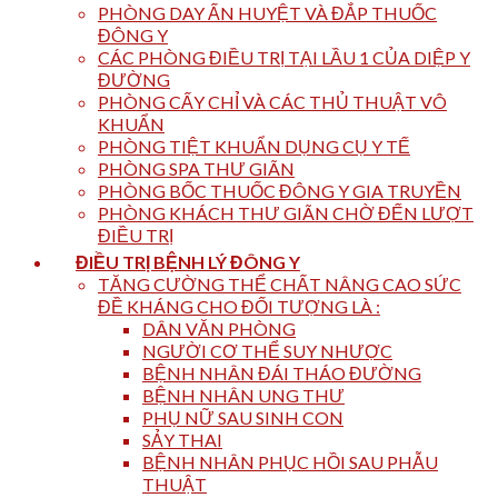
PHÒNG DAY ẤN HUYỆT VÀ ĐẮP THUỐC
ĐÔNG Y
CÁC PHÒNG ĐIỀU TRỊ TẠI LẦU 1 CỦA DIỆP Y
ĐƯỜNG
PHÒNG CẤY CHỈ VÀ CÁC THỦ THUẬT VÔ
KHUẨN
PHÒNG TIỆT KHUẨN DỤNG CỤ Y TẾ
PHÒNG SPA THƯ GIÃN
PHÒNG BỐC THUỐC ĐÔNG Y GIA TRUYỀN
PHÒNG KHÁCH THƯ GIÃN CHỜ ĐẾN LƯỢT
ĐIỀU TRỊ
ĐIỀU TRỊ BỆNH LÝ ĐÔNG Y
TĂNG CƯỜNG THỂ CHẤT NÂNG CAO SỨC
ĐỀ KHÁNG CHO ĐỐI TƯỢNG LÀ :
DÂN VĂN PHÒNG
NGƯỜI CƠ THỂ SUY NHƯỢC
BỆNH NHÂN ĐÁI THÁO ĐƯỜNG
BỆNH NHÂN UNG THƯ
PHỤ NỮ SAU SINH CON
SẢY THAI
BỆNH NHÂN PHỤC HỒI SAU PHẪU
THUẬT