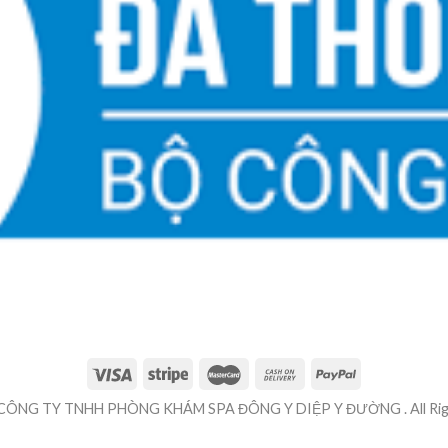
 CÔNG TY TNHH PHÒNG KHÁM SPA ĐÔNG Y DIỆP Y ĐƯỜNG . All Righ