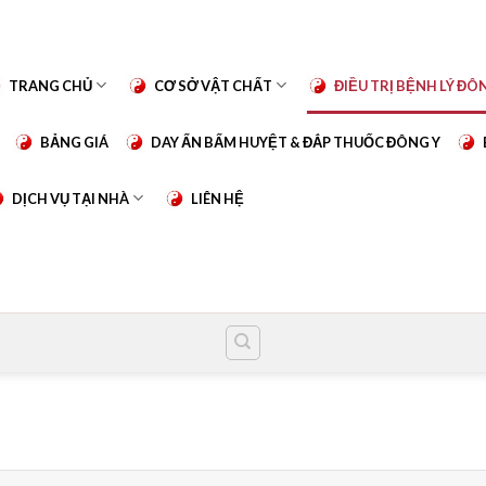
TRANG CHỦ
CƠ SỞ VẬT CHẤT
ĐIỀU TRỊ BỆNH LÝ ĐÔ
BẢNG GIÁ
DAY ẤN BẤM HUYỆT & ĐẮP THUỐC ĐÔNG Y
DỊCH VỤ TẠI NHÀ
LIÊN HỆ