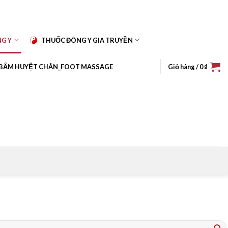
NG Y
THUỐC ĐÔNG Y GIA TRUYỀN
BẤM HUYỆT CHÂN_FOOT MASSAGE
Giỏ hàng /
0
₫