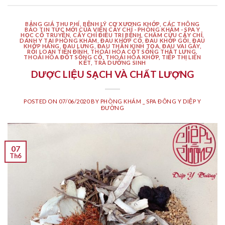
BẢNG GIÁ THU PHÍ
,
BỆNH LÝ CƠ XƯƠNG KHỚP
,
CÁC THÔNG
BÁO TIN TỨC MỚI CỦA VIỆN CẤY CHỈ - PHÒNG KHÁM - SPA Y
HỌC CỔ TRUYỀN
,
CẤY CHỈ ĐIỀU TRỊ BỆNH
,
CHÂM CỨU CẤY CHỈ
,
DANH Y TẠI PHÒNG KHÁM
,
ĐAU KHỚP CỔ
,
ĐAU KHỚP GỐI
,
ĐAU
KHỚP HÁNG
,
ĐAU LƯNG
,
ĐAU THẦN KINH TỌA
,
ĐAU VAI GÁY
,
RỐI LOẠN TIỀN ĐÌNH
,
THOÁI HÓA CỘT SỐNG THẮT LƯNG
,
THOÁI HÓA ĐỐT SỐNG CỔ
,
THOÁI HÓA KHỚP
,
TIẾP THỊ LIÊN
KẾT
,
TRÀ DƯỠNG SINH
DƯỢC LIỆU SẠCH VÀ CHẤT LƯỢNG
POSTED ON
07/06/2020
BY
PHÒNG KHÁM _ SPA ĐÔNG Y DIỆP Y
ĐƯỜNG
07
Th6