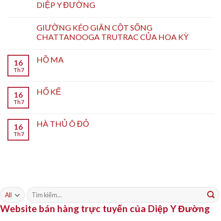
DIỆP Y ĐƯỜNG
GIƯỜNG KÉO GIÃN CỘT SỐNG
CHATTANOOGA TRUTRAC CỦA HOA KỲ
HỒ MA
16
Th7
HỔ KẾ
16
Th7
HÀ THỦ Ô ĐỎ
16
Th7
Tìm
kiếm:
Website bán hàng trực tuyến của Diệp Y Đường