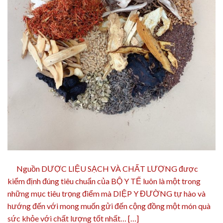
Nguồn DƯỢC LIỆU SẠCH VÀ CHẤT LƯỢNG được
kiểm định đúng tiêu chuẩn của BỘ Y TẾ luôn là một trong
những mục tiêu trọng điểm mà DIỆP Y ĐƯỜNG tự hào và
hướng đến với mong muốn gửi đến cộng đồng một món quà
sức khỏe với chất lượng tốt nhất… […]