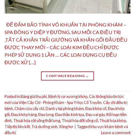
ĐỂ ĐẢM BẢO TÍNH VÔ KHUẨN TẠI PHÒNG KHÁM –
SPA ĐÔNG Y DIỆP Y ĐƯỜNG. SAU MỖI CA ĐIỀU TRỊ
,TẤT CẢ KHĂN TRẢI GIƯỜNG VÀ KHĂN GỐI ĐẦU ĐỀU
ĐƯỢC THAY MỚI – CÁC LOẠI KIM ĐỀU CHỈ ĐƯỢC
PHÉP SỬ DỤNG 1 LẦN … CÁC LOẠI DỤNG CỤ ĐỀU
ĐƯỢC XỬ […]
CONTINUE READING
→
Posted in
Bảng giá thu phí
,
Bệnh lý cơ xương khớp
,
Các thông báo tin tức
mới của Viện Cấy Chỉ - Phòng Khám - Spa Y Học Cổ Truyền
,
Cấy chỉ điều trị
bệnh
,
Châm cứu cấy chỉ
,
Danh y tại phòng khám
,
Đau khớp cổ
,
Đau khớp
gối
,
Đau khớp háng
,
Đau lưng
,
Đau thần kinh tọa
,
Đau vai gáy
,
Rối loạn tiền
đình
,
Thoái hóa cột sống thắt lưng
,
Thoái hóa đốt sống cổ
,
Thoái hóa khớp
,
Tiếp thị liên kết
,
Trà dưỡng sinh
,
Xông hơ
|
Tagged
khu vực khám bệnh và
điều trị
Leave a comment