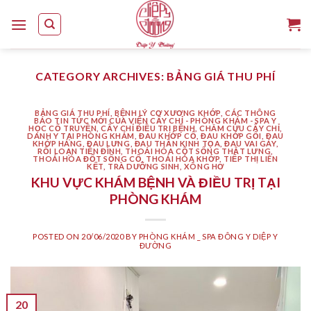
Skip
to
content
CATEGORY ARCHIVES:
BẢNG GIÁ THU PHÍ
BẢNG GIÁ THU PHÍ
,
BỆNH LÝ CƠ XƯƠNG KHỚP
,
CÁC THÔNG
BÁO TIN TỨC MỚI CỦA VIỆN CẤY CHỈ - PHÒNG KHÁM - SPA Y
HỌC CỔ TRUYỀN
,
CẤY CHỈ ĐIỀU TRỊ BỆNH
,
CHÂM CỨU CẤY CHỈ
,
DANH Y TẠI PHÒNG KHÁM
,
ĐAU KHỚP CỔ
,
ĐAU KHỚP GỐI
,
ĐAU
KHỚP HÁNG
,
ĐAU LƯNG
,
ĐAU THẦN KINH TỌA
,
ĐAU VAI GÁY
,
RỐI LOẠN TIỀN ĐÌNH
,
THOÁI HÓA CỘT SỐNG THẮT LƯNG
,
THOÁI HÓA ĐỐT SỐNG CỔ
,
THOÁI HÓA KHỚP
,
TIẾP THỊ LIÊN
KẾT
,
TRÀ DƯỠNG SINH
,
XÔNG HƠ
KHU VỰC KHÁM BỆNH VÀ ĐIỀU TRỊ TẠI
PHÒNG KHÁM
POSTED ON
20/06/2020
BY
PHÒNG KHÁM _ SPA ĐÔNG Y DIỆP Y
ĐƯỜNG
20