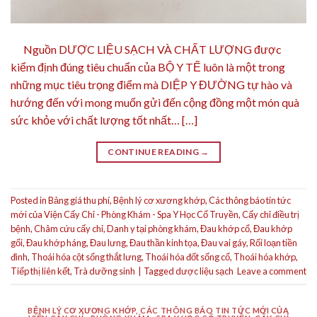
Nguồn DƯỢC LIỆU SẠCH VÀ CHẤT LƯỢNG được
kiểm định đúng tiêu chuẩn của BỘ Y TẾ luôn là một trong
những mục tiêu trọng điểm mà DIỆP Y ĐƯỜNG tự hào và
hướng đến với mong muốn gửi đến cộng đồng một món quà
sức khỏe với chất lượng tốt nhất… […]
CONTINUE READING
→
Posted in
Bảng giá thu phí
,
Bệnh lý cơ xương khớp
,
Các thông báo tin tức
mới của Viện Cấy Chỉ - Phòng Khám - Spa Y Học Cổ Truyền
,
Cấy chỉ điều trị
bệnh
,
Châm cứu cấy chỉ
,
Danh y tại phòng khám
,
Đau khớp cổ
,
Đau khớp
gối
,
Đau khớp háng
,
Đau lưng
,
Đau thần kinh tọa
,
Đau vai gáy
,
Rối loạn tiền
đình
,
Thoái hóa cột sống thắt lưng
,
Thoái hóa đốt sống cổ
,
Thoái hóa khớp
,
Tiếp thị liên kết
,
Trà dưỡng sinh
|
Tagged
dược liệu sạch
Leave a comment
BỆNH LÝ CƠ XƯƠNG KHỚP
,
CÁC THÔNG BÁO TIN TỨC MỚI CỦA