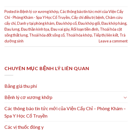
Posted in
Bệnh lý cơ xương khớp
,
Các thông báo tin tức mới của Viện Cấy
Chỉ - Phòng Khám - Spa Y Học Cổ Truyền
,
Cấy chỉ điều trị bệnh
,
Châm cứu
cấy chỉ
,
Danh y tại phòng khám
,
Đau khớp cổ
,
Đau khớp gối
,
Đau khớp háng
,
Đau lưng
,
Đau thần kinh tọa
,
Đau vai gáy
,
Rối loạn tiền đình
,
Thoái hóa cột
sống thắt lưng
,
Thoái hóa đốt sống cổ
,
Thoái hóa khớp
,
Tiếp thị liên kết
,
Trà
dưỡng sinh
Leave a comment
CHUYÊN MỤC BỆNH LÝ LIÊN QUAN
Bảng giá thu phí
Bệnh lý cơ xương khớp
Các thông báo tin tức mới của Viện Cấy Chỉ – Phòng Khám –
Spa Y Học Cổ Truyền
Các vị thuốc đông y