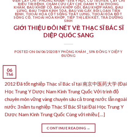
VIỆN CẤY CHỈ - PHÒNG KHÁM - SPA Y HỌC CỔ TRUYỀN
,
CẤY CHỈ
ĐIỀU TRỊ BỆNH
,
CHÂM CỨU CẤY CHỈ
,
DANH Y TẠI PHÒNG
KHÁM
,
ĐAU KHỚP CỔ
,
ĐAU KHỚP GỐI
,
ĐAU KHỚP HÁNG
,
ĐAU
LƯNG
,
ĐAU THẦN KINH TỌA
,
ĐAU VAI GÁY
,
RỐI LOẠN TIỀN
ĐÌNH
,
THOÁI HÓA CỘT SỐNG THẮT LƯNG
,
THOÁI HÓA ĐỐT
SỐNG CỔ
,
THOÁI HÓA KHỚP
,
TIẾP THỊ LIÊN KẾT
,
TRÀ DƯỠNG
SINH
GIỚI THIỆU ĐÔI NÉT VỀ THẠC SĨ BÁC SĨ
DIỆP QUỐC SANG
POSTED ON
06/06/2020
BY
PHÒNG KHÁM _ SPA ĐÔNG Y DIỆP Y
ĐƯỜNG
06
Th6
2012 Đã tốt nghiệp Thạc sĩ Bác sĩ tại 南京中医药大学 (Đại
Học Trung Y Dược Nam Kinh Trung Quốc Với trình độ
chuyên môn vững vàng chuyên sâu cả trong nước lẫn ngoài
nước 3 năm tu nghiệp Thạc Sĩ Bác Sĩ tại Đại Học Trung Y
Dược Nam Kinh Trung Quốc Cùng với nhiều […]
CONTINUE READING
→