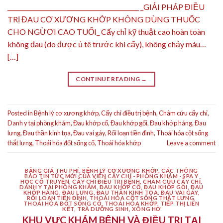
____________________________________________ _GIẢI PHÁP ĐIỀU
TRỊ ĐAU CƠ XƯƠNG KHỚP KHÔNG DÙNG THUỐC
CHO NGỪƠI CAO TUỔI_ Cấy chỉ kỹ thuật cao hoàn toàn
không đau (do được ủ tê trước khi cấy), không chảy máu…
[…]
CONTINUE READING
→
Posted in
Bệnh lý cơ xương khớp
,
Cấy chỉ điều trị bệnh
,
Châm cứu cấy chỉ
,
Danh y tại phòng khám
,
Đau khớp cổ
,
Đau khớp gối
,
Đau khớp háng
,
Đau
lưng
,
Đau thần kinh tọa
,
Đau vai gáy
,
Rối loạn tiền đình
,
Thoái hóa cột sống
thắt lưng
,
Thoái hóa đốt sống cổ
,
Thoái hóa khớp
Leave a comment
BẢNG GIÁ THU PHÍ
,
BỆNH LÝ CƠ XƯƠNG KHỚP
,
CÁC THÔNG
BÁO TIN TỨC MỚI CỦA VIỆN CẤY CHỈ - PHÒNG KHÁM - SPA Y
HỌC CỔ TRUYỀN
,
CẤY CHỈ ĐIỀU TRỊ BỆNH
,
CHÂM CỨU CẤY CHỈ
,
DANH Y TẠI PHÒNG KHÁM
,
ĐAU KHỚP CỔ
,
ĐAU KHỚP GỐI
,
ĐAU
KHỚP HÁNG
,
ĐAU LƯNG
,
ĐAU THẦN KINH TỌA
,
ĐAU VAI GÁY
,
RỐI LOẠN TIỀN ĐÌNH
,
THOÁI HÓA CỘT SỐNG THẮT LƯNG
,
THOÁI HÓA ĐỐT SỐNG CỔ
,
THOÁI HÓA KHỚP
,
TIẾP THỊ LIÊN
KẾT
,
TRÀ DƯỠNG SINH
,
XÔNG HƠ
KHU VỰC KHÁM BỆNH VÀ ĐIỀU TRỊ TẠI