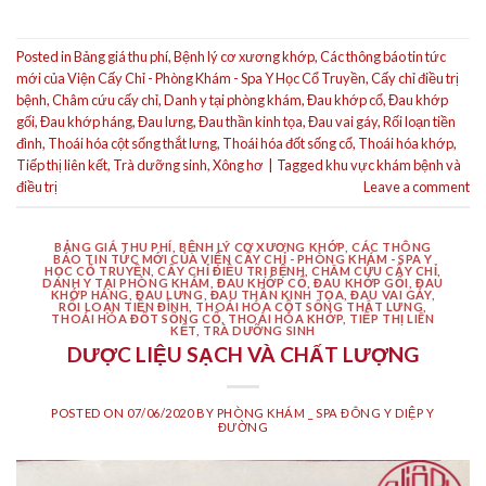
Posted in
Bảng giá thu phí
,
Bệnh lý cơ xương khớp
,
Các thông báo tin tức
mới của Viện Cấy Chỉ - Phòng Khám - Spa Y Học Cổ Truyền
,
Cấy chỉ điều trị
bệnh
,
Châm cứu cấy chỉ
,
Danh y tại phòng khám
,
Đau khớp cổ
,
Đau khớp
gối
,
Đau khớp háng
,
Đau lưng
,
Đau thần kinh tọa
,
Đau vai gáy
,
Rối loạn tiền
đình
,
Thoái hóa cột sống thắt lưng
,
Thoái hóa đốt sống cổ
,
Thoái hóa khớp
,
Tiếp thị liên kết
,
Trà dưỡng sinh
,
Xông hơ
|
Tagged
khu vực khám bệnh và
điều trị
Leave a comment
BẢNG GIÁ THU PHÍ
,
BỆNH LÝ CƠ XƯƠNG KHỚP
,
CÁC THÔNG
BÁO TIN TỨC MỚI CỦA VIỆN CẤY CHỈ - PHÒNG KHÁM - SPA Y
HỌC CỔ TRUYỀN
,
CẤY CHỈ ĐIỀU TRỊ BỆNH
,
CHÂM CỨU CẤY CHỈ
,
DANH Y TẠI PHÒNG KHÁM
,
ĐAU KHỚP CỔ
,
ĐAU KHỚP GỐI
,
ĐAU
KHỚP HÁNG
,
ĐAU LƯNG
,
ĐAU THẦN KINH TỌA
,
ĐAU VAI GÁY
,
RỐI LOẠN TIỀN ĐÌNH
,
THOÁI HÓA CỘT SỐNG THẮT LƯNG
,
THOÁI HÓA ĐỐT SỐNG CỔ
,
THOÁI HÓA KHỚP
,
TIẾP THỊ LIÊN
KẾT
,
TRÀ DƯỠNG SINH
DƯỢC LIỆU SẠCH VÀ CHẤT LƯỢNG
POSTED ON
07/06/2020
BY
PHÒNG KHÁM _ SPA ĐÔNG Y DIỆP Y
ĐƯỜNG