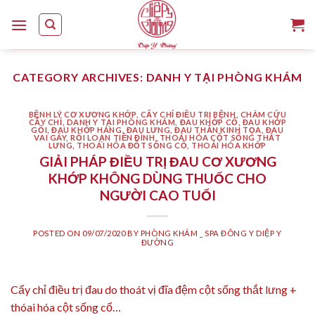
Skip
to
content
CATEGORY ARCHIVES:
DANH Y TẠI PHÒNG KHÁM
BỆNH LÝ CƠ XƯƠNG KHỚP
,
CẤY CHỈ ĐIỀU TRỊ BỆNH
,
CHÂM CỨU
CẤY CHỈ
,
DANH Y TẠI PHÒNG KHÁM
,
ĐAU KHỚP CỔ
,
ĐAU KHỚP
GỐI
,
ĐAU KHỚP HÁNG
,
ĐAU LƯNG
,
ĐAU THẦN KINH TỌA
,
ĐAU
VAI GÁY
,
RỐI LOẠN TIỀN ĐÌNH
,
THOÁI HÓA CỘT SỐNG THẮT
LƯNG
,
THOÁI HÓA ĐỐT SỐNG CỔ
,
THOÁI HÓA KHỚP
GIẢI PHÁP ĐIỀU TRỊ ĐAU CƠ XƯƠNG
KHỚP KHÔNG DÙNG THUỐC CHO
NGƯỜI CAO TUỔI
POSTED ON
09/07/2020
BY
PHÒNG KHÁM _ SPA ĐÔNG Y DIỆP Y
ĐƯỜNG
Cấy chỉ điều trị đau do thoát vị đĩa đệm cột sống thắt lưng +
thóai hóa cột sống cổ…