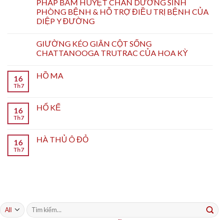
PHÁP BẤM HUYỆT CHÂN DƯỠNG SINH
PHÒNG BỆNH & HỖ TRỢ ĐIỀU TRỊ BỆNH CỦA
DIỆP Y ĐƯỜNG
GIƯỜNG KÉO GIÃN CỘT SỐNG
CHATTANOOGA TRUTRAC CỦA HOA KỲ
HỒ MA
16
Th7
HỔ KẾ
16
Th7
HÀ THỦ Ô ĐỎ
16
Th7
Tìm
kiếm: