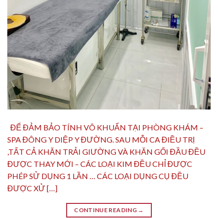
ĐỂ ĐẢM BẢO TÍNH VÔ KHUẨN TẠI PHÒNG KHÁM –
SPA ĐÔNG Y DIỆP Y ĐƯỜNG. SAU MỖI CA ĐIỀU TRỊ
,TẤT CẢ KHĂN TRẢI GIƯỜNG VÀ KHĂN GỐI ĐẦU ĐỀU
ĐƯỢC THAY MỚI – CÁC LOẠI KIM ĐỀU CHỈ ĐƯỢC
PHÉP SỬ DỤNG 1 LẦN … CÁC LOẠI DỤNG CỤ ĐỀU
ĐƯỢC XỬ […]
CONTINUE READING
→