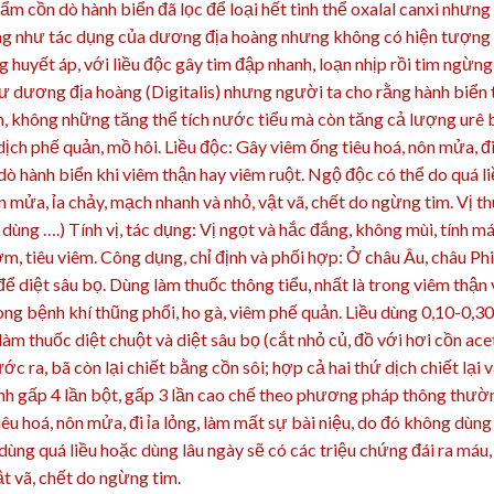
ẩm cồn dò hành biển đã lọc để loại hết tinh thể oxalal canxi nhưng
iống như tác dụng của dương địa hoàng nhưng không có hiện tượng
g huyết áp, với liều độc gây tim đập nhanh, loạn nhịp rồi tim ngừng
ư dương địa hoàng (Digitalis) nhưng người ta cho rằng hành biển 
n, không những tăng thể tích nước tiểu mà còn tăng cả lượng urê 
 dịch phế quản, mồ hôi. Liều độc: Gây viêm ống tiêu hoá, nôn mửa, đi
dò hành biển khi viêm thận hay viêm ruột. Ngộ độc có thể do quá l
ôn mửa, ỉa chảy, mạch nhanh và nhỏ, vật vã, chết do ngừng tim. Vị t
 dùng ….) Tính vị, tác dụng: Vị ngọt và hắc đắng, không mùi, tính má
đờm, tiêu viêm. Công dụng, chỉ định và phối hợp: Ở châu Âu, châu Phi
diệt sâu bọ. Dùng làm thuốc thông tiểu, nhất là trong viêm thận 
ong bệnh khí thũng phổi, ho gà, viêm phế quản. Liều dùng 0,10-0,3
àm thuốc diệt chuột và diệt sâu bọ (cắt nhỏ củ, đồ với hơi cồn acet
ước ra, bã còn lại chiết bằng cồn sôi; hợp cả hai thứ dịch chiết lại 
h gấp 4 lần bột, gấp 3 lần cao chế theo phương pháp thông thườn
êu hoá, nôn mửa, đi ỉa lỏng, làm mất sự bài niệu, do đó không dùng
dùng quá liều hoặc dùng lâu ngày sẽ có các triệu chứng đái ra máu,
ật vã, chết do ngừng tim.