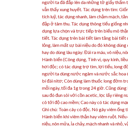
người ta đã đắp lên da những tờ giấy thấm t
vẫn thấy xung huyết. Tác dụng trên tim: G
tích luỹ, tác dụng nhanh, làm chậm mạch, tăn
đập ở tâm thu. Tác dụng thông tiểu giống nh
dụng lựa chọn và trực tiếp trên biểu mô thậ
tiết. Tác dụng trên bài tiết làm tăng bài tiết
lỏng, làm mất sự bài niệu do đó không dùng 
hay do dùng lâu ngày: Đái ra máu, vô niệu, n
Hành biển (Công dụng, Tính vị, quy kinh, liều
hơi độc; có tác dụng trợ tim, lợi tiểu, long 
người ta dùng nước ngâm và nước sắc hoa để 
bí đái nitơ; Còn dùng làm thuốc long đờm tr
mỗi ngày, tối đa 1g trong 24 giờ. Cũng dùng l
sau đó đun sôi với cồn acetic, lọc lấy riêng n
cô tới độ cao mềm; Cao này có tác dụng mạn
Ghi chú: Toàn cây có độc. Nó gây viêm ống ti
Hành biển khi viêm thận hay viêm ruột. Nếu 
niệu, nôn mửa, ỉa chảy, mạch nhanh và nhỏ, v