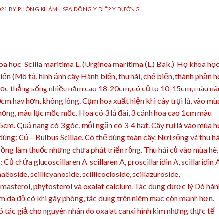
021
BY
PHÒNG KHÁM _ SPA ĐÔNG Y DIỆP Y ĐƯỜNG
 học: Scilla maritima L. (Urginea maritima (L.) Bak.). Họ khoa học
n (Mô tả, hình ảnh cây Hành biển, thu hái, chế biến, thành phần h
 mọc thẳng sống nhiều năm cao 18-20cm, có củ to 10-15cm, màu nâ
0cm hay hơn, không lông. Cụm hoa xuất hiện khi cây trụi lá, vào mù
mỏng, màu lục mốc mốc. Hoa có 3 lá đài, 3 cánh hoa cao 1cm màu
1,5cm. Quả nang có 3 góc, mỗi ngăn có 3-4 hạt. Cây rụi lá vào mùa h
ùng: Củ – Bulbus Scillae. Có thể dùng toàn cây. Nơi sống và thu há
ồng làm thuốc nhưng chưa phát triển rộng. Thu hái củ vào mùa hè,
ủ chứa glucoscillaren A, scillaren A, proscillaridin A, scillaridin A
haêoside, scillicyanoside, scillicoeloside, scillazuroside,
igmasterol, phytosterol và oxalat calcium. Tác dụng dược lý Dò hàn
àm da đỏ có khi gây phòng, tác dụng trên niêm mạc còn mạnh hơn.
có tác giả cho nguyên nhân do oxalat canxi hình kim nhưng thực tế