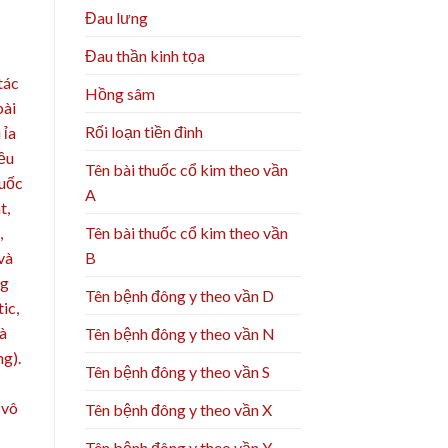
Đau lưng
Đau thần kinh tọa
tác
Hồng sâm
bài
Rối loạn tiền đình
 ỉa
iều
Tên bài thuốc cổ kim theo vần
huốc
A
t,
Tên bài thuốc cổ kim theo vần
,
B
và
0g
Tên bệnh đông y theo vần D
ic,
và
Tên bệnh đông y theo vần N
g).
Tên bệnh đông y theo vần S
 vô
Tên bệnh đông y theo vần X
Tên bệnh đông y theo vần Y