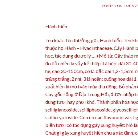
POSTED ON
14/07/2
Hành biển
Tên khác Tên thường gọi: Hành biển. Tên khoa
thuộc họ Hành – Hyacinthaceae. Cây Hành biể
học, tác dụng dược lý ….) Mô tả: Cây thảo
đo đỏ nhiều lá vẩy kết hợp. Lá hẹp, dài 30-4
hè, cao 30-150cm, có lá bắc dài 1,2-1,5cm, 
trăng trắng, 2 nhị, 3 lá noãn; cuống hoa dài 
xuất hiện lá mới vào mùa thu đông. Bộ phận d
Cây gốc sống ở Địa Trung Hải, được nhập tr
dùng tươi hay phơi khô. Thành phần hóa học: C
scilliglancoside, scilliphaeoside, glycoscillip
scillicryptoside. Còn có các flavonoid và st
biển tươi có tác dụng gây xung huyết: Nó l
Chất gì gây xung huyết hiện chưa xác định, 