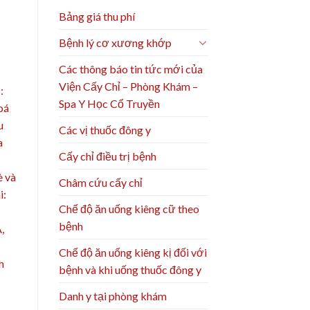
Bảng giá thu phí
Bệnh lý cơ xương khớp
Các thông báo tin tức mới của
Viện Cấy Chỉ – Phòng Khám –
:
Spa Y Học Cổ Truyền
oá
u
Các vị thuốc đông y
a
Cấy chỉ điều trị bệnh
è và
Châm cứu cấy chỉ
i:
Chế độ ăn uống kiêng cữ theo
bệnh
,
Chế độ ăn uống kiêng kị đối với
h
bệnh và khi uống thuốc đông y
Danh y tại phòng khám