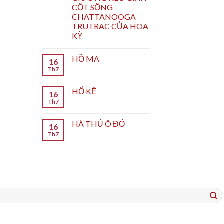
CỘT SỐNG
CHATTANOOGA
TRUTRAC CỦA HOA
KỲ
HỒ MA
16
Th7
HỔ KẾ
16
Th7
HÀ THỦ Ô ĐỎ
16
Th7