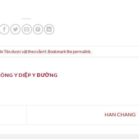
 in
Tên dược vật theo vần H
. Bookmark the
permalink
.
ĐÔNG Y DIỆP Y ĐƯỜNG
HAN CHANG