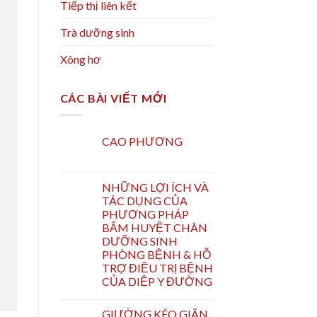
Tiếp thị liên kết
Trà dưỡng sinh
Xông hơ
CÁC BÀI VIẾT MỚI
CAO PHƯƠNG
NHỮNG LỢI ÍCH VÀ
TÁC DỤNG CỦA
PHƯƠNG PHÁP
BẤM HUYỆT CHÂN
DƯỠNG SINH
PHÒNG BỆNH & HỖ
TRỢ ĐIỀU TRỊ BỆNH
CỦA DIỆP Y ĐƯỜNG
GIƯỜNG KÉO GIÃN