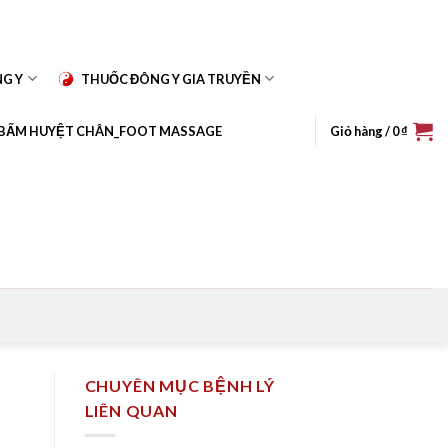
NG Y
THUỐC ĐÔNG Y GIA TRUYỀN
BẤM HUYỆT CHÂN_FOOT MASSAGE
Giỏ hàng /
0
₫
CHUYÊN MỤC BỆNH LÝ
LIÊN QUAN