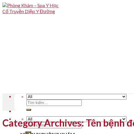
Skip
to
content
Tìm
kiếm:
Category Archives:
Tên bệnh đ
Tìm
kiếm: