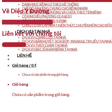
DANH MỤC BỆNH LÝ THEO VẦN
DANH MỤC BỆNH LÝ THEO HỆ THỐNG
CHẾ ĐỘ ĂN KIÊNG CHUNG CHO BỆNH NHÂN
Về Diệp Y Đường
CHẾ ĐỘ ĂN UỐNG PHÒNG VÀ CHỮA THEO TÊN BỆNH
CỔ KIM DIỆU PHƯƠNG (古今妙方)
CỔ KIM DƯỢC VẬT (古今药物)
- Giới thiệu
- Thông tin liên hệ
CỦNG CỐ VÀ CẬP NHẬT KIẾN THỨC CHUYÊN MÔN CHO ĐỘI N
DỊCH VỤ TẠI NHÀ
Liên kết với chúng tôi
DỊCH VỤ CHÂM CỨU TẠI NHÀ
DỊCH VỤ BẤM HUYỆT, XOA BÓP , MASSAGE TRỊ LIỆU TẠI NHÀ
FB FANPAGE
DỊCH VỤ THỦY CHÂM TẠI NHÀ
DỊCH VỤ BÁC SĨ KHÁM BỆNH TẠI NHÀ
LIÊN HỆ
Giỏ hàng /
0
₫
Chưa có sản phẩm trong giỏ hàng.
Giỏ hàng
Chưa có sản phẩm trong giỏ hàng.