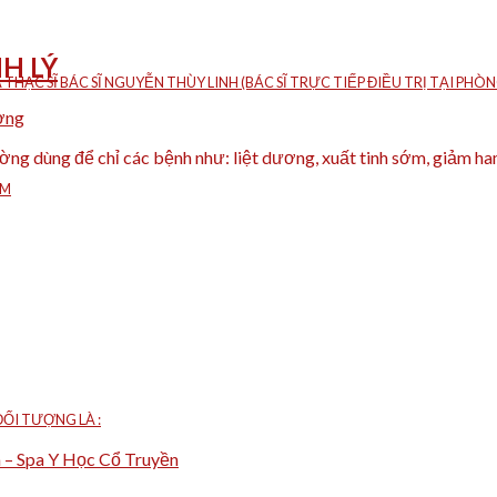
H LÝ
À THẠC SĨ BÁC SĨ NGUYỄN THÙY LINH (BÁC SĨ TRỰC TIẾP ĐIỀU TRỊ TẠI P
ờng
hường dùng để chỉ các bệnh như: liệt dương, xuất tinh sớm, giảm 
ÁM
ỐI TƯỢNG LÀ :
m – Spa Y Học Cổ Truyền