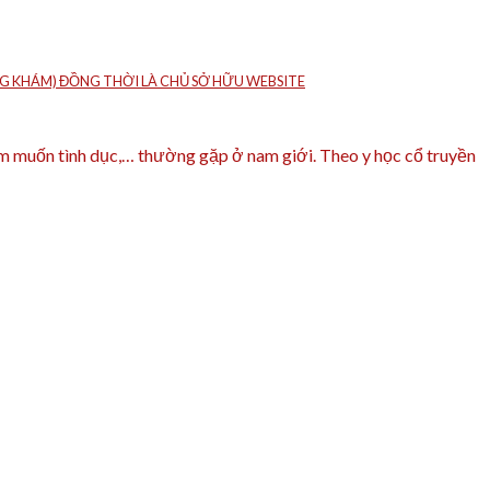
HÒNG KHÁM) ĐỒNG THỜI LÀ CHỦ SỞ HỮU WEBSITE
ham muốn tình dục,… thường gặp ở nam giới. Theo y học cổ truyền