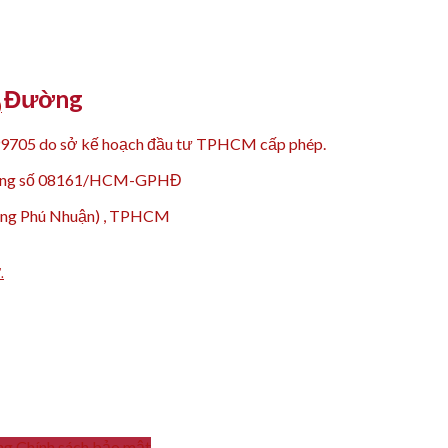
Y Đường
)
99705 do sở kế hoạch đầu tư TPHCM cấp phép.
 động số 08161/HCM-GPHĐ
hường Phú Nhuận) , TPHCM
.
ng
Chính sách bảo mật