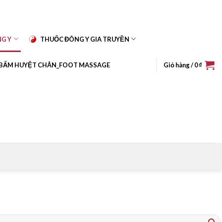
NG Y
THUỐC ĐÔNG Y GIA TRUYỀN
BẤM HUYỆT CHÂN_FOOT MASSAGE
Giỏ hàng /
0
₫