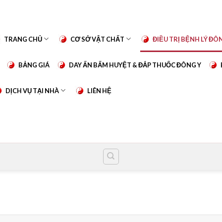
TRANG CHỦ
CƠ SỞ VẬT CHẤT
ĐIỀU TRỊ BỆNH LÝ ĐÔ
BẢNG GIÁ
DAY ẤN BẤM HUYỆT & ĐẮP THUỐC ĐÔNG Y
DỊCH VỤ TẠI NHÀ
LIÊN HỆ