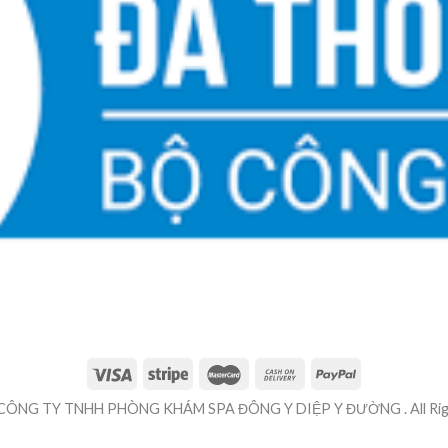
 CÔNG TY TNHH PHÒNG KHÁM SPA ĐÔNG Y DIỆP Y ĐƯỜNG . All Righ