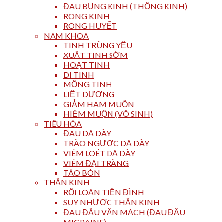
ĐAU BỤNG KINH (THỐNG KINH)
RONG KINH
RONG HUYẾT
NAM KHOA
TINH TRÙNG YẾU
XUẤT TINH SỚM
HOẠT TINH
DI TINH
MỘNG TINH
LIỆT DƯƠNG
GIẢM HAM MUỐN
HIẾM MUỘN (VÔ SINH)
TIÊU HÓA
ĐAU DẠ DÀY
TRÀO NGƯỢC DẠ DÀY
VIÊM LOÉT DẠ DÀY
VIÊM ĐẠI TRÀNG
TÁO BÓN
THẦN KINH
RỐI LOẠN TIỀN ĐÌNH
SUY NHƯỢC THẦN KINH
ĐAU ĐẦU VẬN MẠCH (ĐAU ĐẦU
MIGRAINE)