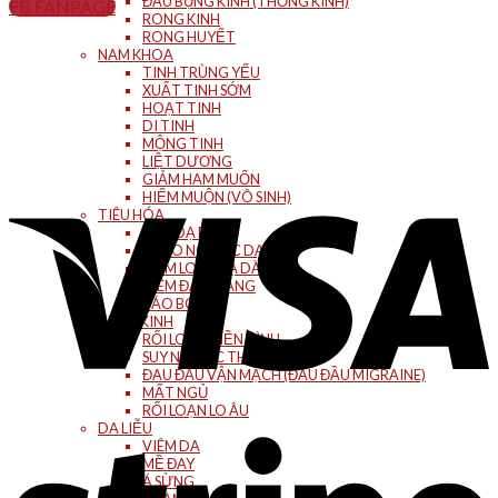
ĐAU BỤNG KINH (THỐNG KINH)
FB FANPAGE
RONG KINH
RONG HUYẾT
NAM KHOA
TINH TRÙNG YẾU
XUẤT TINH SỚM
HOẠT TINH
DI TINH
MỘNG TINH
LIỆT DƯƠNG
GIẢM HAM MUỐN
HIẾM MUỘN (VÔ SINH)
TIÊU HÓA
ĐAU DẠ DÀY
TRÀO NGƯỢC DẠ DÀY
VIÊM LOÉT DẠ DÀY
VIÊM ĐẠI TRÀNG
TÁO BÓN
THẦN KINH
RỐI LOẠN TIỀN ĐÌNH
SUY NHƯỢC THẦN KINH
ĐAU ĐẦU VẬN MẠCH (ĐAU ĐẦU MIGRAINE)
MẤT NGỦ
RỐI LOẠN LO ÂU
DA LIỄU
VIÊM DA
MỀ ĐAY
Á SỪNG