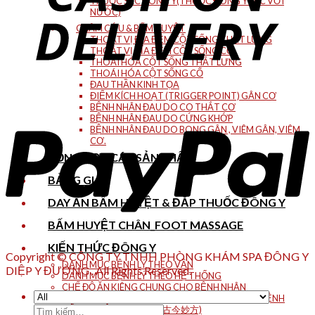
THUỐC SẮC ĐÔNG Y(THUỐC ĐÔNG Y SẮC VỚI
NƯỚC)
CHÂM CỨU & BẤM HUYỆT
THOÁT VỊ ĐĨA ĐỆM CỘT SỐNG THẮT LƯNG
THOÁT VỊ ĐĨA ĐỆM CỘT SỐNG CỔ
THOÁI HÓA CỘT SỐNG THẮT LƯNG
THOÁI HÓA CỘT SỐNG CỔ
ĐAU THẦN KINH TỌA
ĐIỂM KÍCH HOẠT (TRIGGER POINT) GÂN CƠ
BỆNH NHÂN ĐAU DO CO THẮT CƠ
BỆNH NHÂN ĐAU DO CỨNG KHỚP
BỆNH NHÂN ĐAU DO BONG GÂN , VIÊM GÂN, VIÊM
CƠ.
TỔNG HỢP CÁC SẢN PHẨM
BẢNG GIÁ
DAY ẤN BẤM HUYỆT & ĐẮP THUỐC ĐÔNG Y
BẤM HUYỆT CHÂN_FOOT MASSAGE
KIẾN THỨC ĐÔNG Y
Copyright © CÔNG TY TNHH PHÒNG KHÁM SPA ĐÔNG Y
DANH MỤC BỆNH LÝ THEO VẦN
DIỆP Y ĐƯỜNG . All Rights Reserved.
DANH MỤC BỆNH LÝ THEO HỆ THỐNG
CHẾ ĐỘ ĂN KIÊNG CHUNG CHO BỆNH NHÂN
CHẾ ĐỘ ĂN UỐNG PHÒNG VÀ CHỮA THEO TÊN BỆNH
Tìm
CỔ KIM DIỆU PHƯƠNG (古今妙方)