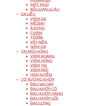
MẤT NGỦ
RỐI LOẠN LO ÂU
DA LIỄU
VIÊM DA
MỀ ĐAY
Á SỪNG
CHÀM
TỔ ĐĨA
VẨY NẾN
NẤM DA
TAI MŨI HỌNG
VIÊM XOANG
VIÊM HỌNG
VIÊM TAI
VIÊM MŨI
HEN SUYỄN
CƠ XƯƠNG KHỚP
ĐAU VAI GÁY
ĐAU KHỚP CỔ
ĐAU KHỚP HÁNG
ĐAU KHỚP GỐI
ĐAU LƯNG