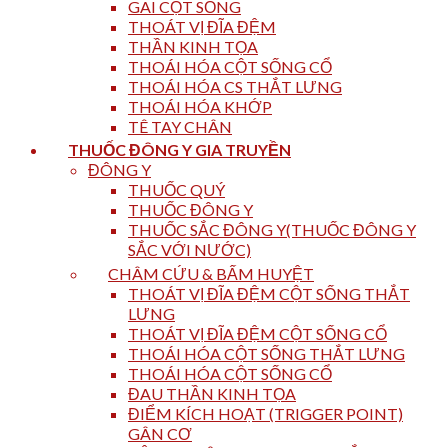
GAI CỘT SỐNG
THOÁT VỊ ĐĨA ĐỆM
THẦN KINH TỌA
THOÁI HÓA CỘT SỐNG CỔ
THOÁI HÓA CS THẮT LƯNG
THOÁI HÓA KHỚP
TÊ TAY CHÂN
THUỐC ĐÔNG Y GIA TRUYỀN
ĐÔNG Y
THUỐC QUÝ
THUỐC ĐÔNG Y
THUỐC SẮC ĐÔNG Y(THUỐC ĐÔNG Y
SẮC VỚI NƯỚC)
CHÂM CỨU & BẤM HUYỆT
THOÁT VỊ ĐĨA ĐỆM CỘT SỐNG THẮT
LƯNG
THOÁT VỊ ĐĨA ĐỆM CỘT SỐNG CỔ
THOÁI HÓA CỘT SỐNG THẮT LƯNG
THOÁI HÓA CỘT SỐNG CỔ
ĐAU THẦN KINH TỌA
ĐIỂM KÍCH HOẠT (TRIGGER POINT)
GÂN CƠ