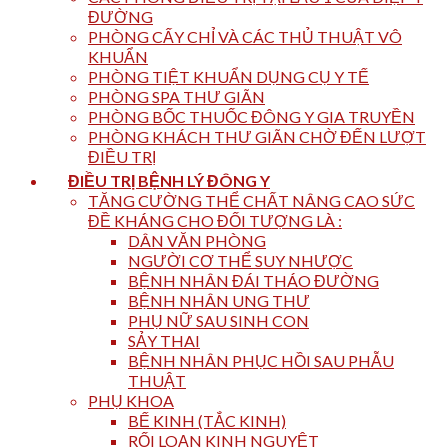
ĐƯỜNG
PHÒNG CẤY CHỈ VÀ CÁC THỦ THUẬT VÔ
KHUẨN
PHÒNG TIỆT KHUẨN DỤNG CỤ Y TẾ
PHÒNG SPA THƯ GIÃN
PHÒNG BỐC THUỐC ĐÔNG Y GIA TRUYỀN
PHÒNG KHÁCH THƯ GIÃN CHỜ ĐẾN LƯỢT
ĐIỀU TRỊ
ĐIỀU TRỊ BỆNH LÝ ĐÔNG Y
TĂNG CƯỜNG THỂ CHẤT NÂNG CAO SỨC
ĐỀ KHÁNG CHO ĐỐI TƯỢNG LÀ :
DÂN VĂN PHÒNG
NGƯỜI CƠ THỂ SUY NHƯỢC
BỆNH NHÂN ĐÁI THÁO ĐƯỜNG
BỆNH NHÂN UNG THƯ
PHỤ NỮ SAU SINH CON
SẢY THAI
BỆNH NHÂN PHỤC HỒI SAU PHẪU
THUẬT
PHỤ KHOA
BẾ KINH (TẮC KINH)
RỐI LOẠN KINH NGUYỆT