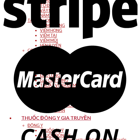
CHÀM
TỔ ĐĨA
VẨY NẾN
NẤM DA
TAI MŨI HỌNG
VIÊM XOANG
VIÊM HỌNG
VIÊM TAI
VIÊM MŨI
HEN SUYỄN
CƠ XƯƠNG KHỚP
ĐAU VAI GÁY
ĐAU KHỚP CỔ
ĐAU KHỚP HÁNG
ĐAU KHỚP GỐI
ĐAU LƯNG
GAI CỘT SỐNG
THOÁT VỊ ĐĨA ĐỆM
THẦN KINH TỌA
THOÁI HÓA CỘT SỐNG CỔ
THOÁI HÓA CS THẮT LƯNG
THOÁI HÓA KHỚP
TÊ TAY CHÂN
THUỐC ĐÔNG Y GIA TRUYỀN
ĐÔNG Y
THUỐC QUÝ
THUỐC ĐÔNG Y