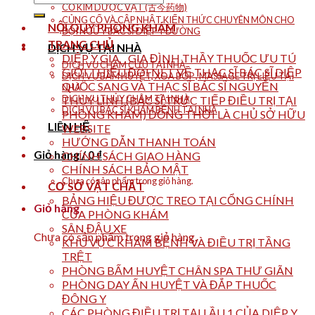
CỔ KIM DƯỢC VẬT (古今药物)
kiếm:
CỦNG CỐ VÀ CẬP NHẬT KIẾN THỨC CHUYÊN MÔN CHO
NỘI QUY PHÒNG KHÁM
ĐỘI NGŨ Y BÁC SĨ DIỆP Y ĐƯỜNG
TRANG CHỦ
DỊCH VỤ TẠI NHÀ
DIỆP Y GIA _ GIA ĐÌNH THẦY THUỐC ƯU TÚ
DỊCH VỤ CHÂM CỨU TẠI NHÀ
GIỚI THIỆU ĐÔI NÉT VỀ THẠC SĨ BÁC SĨ DIỆP
DỊCH VỤ BẤM HUYỆT, XOA BÓP , MASSAGE TRỊ LIỆU TẠI
QUỐC SANG VÀ THẠC SĨ BÁC SĨ NGUYỄN
NHÀ
DỊCH VỤ THỦY CHÂM TẠI NHÀ
THÙY LINH (BÁC SĨ TRỰC TIẾP ĐIỀU TRỊ TẠI
DỊCH VỤ BÁC SĨ KHÁM BỆNH TẠI NHÀ
PHÒNG KHÁM) ĐỒNG THỜI LÀ CHỦ SỞ HỮU
LIÊN HỆ
WEBSITE
HƯỚNG DẪN THANH TOÁN
Giỏ hàng /
0
₫
CHÍNH SÁCH GIAO HÀNG
CHÍNH SÁCH BẢO MẬT
Chưa có sản phẩm trong giỏ hàng.
CƠ SỞ VẬT CHẤT
BẢNG HIỆU ĐƯỢC TREO TẠI CỔNG CHÍNH
Giỏ hàng
CỦA PHÒNG KHÁM
SÂN ĐẬU XE
Chưa có sản phẩm trong giỏ hàng.
KHU VỰC KHÁM BỆNH VÀ ĐIỀU TRỊ TẦNG
TRỆT
PHÒNG BẤM HUYỆT CHÂN SPA THƯ GIÃN
PHÒNG DAY ẤN HUYỆT VÀ ĐẮP THUỐC
ĐÔNG Y
CÁC PHÒNG ĐIỀU TRỊ TẠI LẦU 1 CỦA DIỆP Y