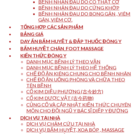
BỆNH NHÂN ĐAU DO CO THẮT CƠ
BỆNH NHÂN ĐAU DO CỨNG KHỚP
BỆNH NHÂN ĐAU DO BONG GÂN , VIÊM
GÂN, VIÊM CƠ.
TỔNG HỢP CÁC SẢN PHẨM
BẢNG GIÁ
DAY ẤN BẤM HUYỆT & ĐẮP THUỐC ĐÔNG Y
BẤM HUYỆT CHÂN_FOOT MASSAGE
KIẾN THỨC ĐÔNG Y
DANH MỤC BỆNH LÝ THEO VẦN
DANH MỤC BỆNH LÝ THEO HỆ THỐNG
CHẾ ĐỘ ĂN KIÊNG CHUNG CHO BỆNH NHÂN
CHẾ ĐỘ ĂN UỐNG PHÒNG VÀ CHỮA THEO
TÊN BỆNH
CỔ KIM DIỆU PHƯƠNG (古今妙方)
CỔ KIM DƯỢC VẬT (古今药物)
CỦNG CỐ VÀ CẬP NHẬT KIẾN THỨC CHUYÊN
MÔN CHO ĐỘI NGŨ Y BÁC SĨ DIỆP Y ĐƯỜNG
DỊCH VỤ TẠI NHÀ
DỊCH VỤ CHÂM CỨU TẠI NHÀ
DỊCH VỤ BẤM HUYỆT, XOA BÓP , MASSAGE