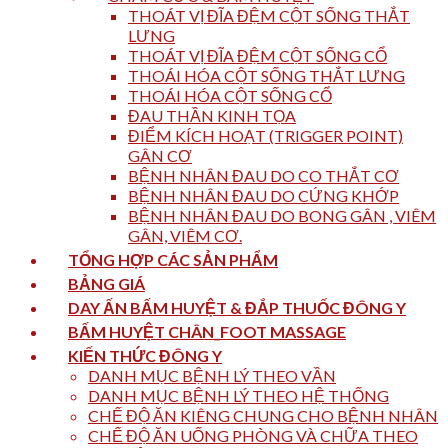
THOÁT VỊ ĐĨA ĐỆM CỘT SỐNG THẮT
LƯNG
THOÁT VỊ ĐĨA ĐỆM CỘT SỐNG CỔ
THOÁI HÓA CỘT SỐNG THẮT LƯNG
THOÁI HÓA CỘT SỐNG CỔ
ĐAU THẦN KINH TỌA
ĐIỂM KÍCH HOẠT (TRIGGER POINT)
GÂN CƠ
BỆNH NHÂN ĐAU DO CO THẮT CƠ
BỆNH NHÂN ĐAU DO CỨNG KHỚP
BỆNH NHÂN ĐAU DO BONG GÂN , VIÊM
GÂN, VIÊM CƠ.
TỔNG HỢP CÁC SẢN PHẨM
BẢNG GIÁ
DAY ẤN BẤM HUYỆT & ĐẮP THUỐC ĐÔNG Y
BẤM HUYỆT CHÂN_FOOT MASSAGE
KIẾN THỨC ĐÔNG Y
DANH MỤC BỆNH LÝ THEO VẦN
DANH MỤC BỆNH LÝ THEO HỆ THỐNG
CHẾ ĐỘ ĂN KIÊNG CHUNG CHO BỆNH NHÂN
CHẾ ĐỘ ĂN UỐNG PHÒNG VÀ CHỮA THEO