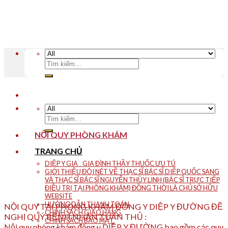
Skip
to
content
Tìm
kiếm:
Tìm
kiếm:
NỘI QUY PHÒNG KHÁM
TRANG CHỦ
DIỆP Y GIA _ GIA ĐÌNH THẦY THUỐC ƯU TÚ
GIỚI THIỆU ĐÔI NÉT VỀ THẠC SĨ BÁC SĨ DIỆP QUỐC SANG
VÀ THẠC SĨ BÁC SĨ NGUYỄN THÙY LINH (BÁC SĨ TRỰC TIẾP
ĐIỀU TRỊ TẠI PHÒNG KHÁM) ĐỒNG THỜI LÀ CHỦ SỞ HỮU
WEBSITE
HƯỚNG DẪN THANH TOÁN
NỘI QUY TẠI PHÒNG KHÁM ĐÔNG Y DIỆP Y ĐƯỜNG ĐỀ
CHÍNH SÁCH GIAO HÀNG
NGHỊ QUÝ BỆNH NHÂN TUÂN THỦ :
CHÍNH SÁCH BẢO MẬT
Nội quy phòng khám đông y DIỆP Y ĐƯỜNG bao gồm các quy