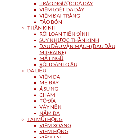
TRÀO NGƯỢC DẠ DÀY
VIÊM LOÉT DẠ DÀY
VIÊM ĐẠI TRÀNG
TÁO BÓN
THẦN KINH
RỐI LOẠN TIỀN ĐÌNH
SUY NHƯỢC THẦN KINH
ĐAU ĐẦU VẬN MẠCH (ĐAU ĐẦU
MIGRAINE)
MẤT NGỦ
RỐI LOẠN LO ÂU
DA LIỄU
VIÊM DA
MỀ ĐAY
Á SỪNG
CHÀM
TỔ ĐĨA
VẨY NẾN
NẤM DA
TAI MŨI HỌNG
VIÊM XOANG
VIÊM HỌNG
VIÊM TAI