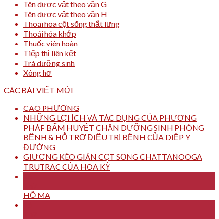
Tên dược vật theo vần G
Tên dược vật theo vần H
Thoái hóa cột sống thắt lưng
Thoái hóa khớp
Thuốc viên hoàn
Tiếp thị liên kết
Trà dưỡng sinh
Xông hơ
CÁC BÀI VIẾT MỚI
CAO PHƯƠNG
NHỮNG LỢI ÍCH VÀ TÁC DỤNG CỦA PHƯƠNG
PHÁP BẤM HUYỆT CHÂN DƯỠNG SINH PHÒNG
BỆNH & HỖ TRỢ ĐIỀU TRỊ BỆNH CỦA DIỆP Y
ĐƯỜNG
GIƯỜNG KÉO GIÃN CỘT SỐNG CHATTANOOGA
TRUTRAC CỦA HOA KỲ
16
Th7
HỒ MA
16
Th7