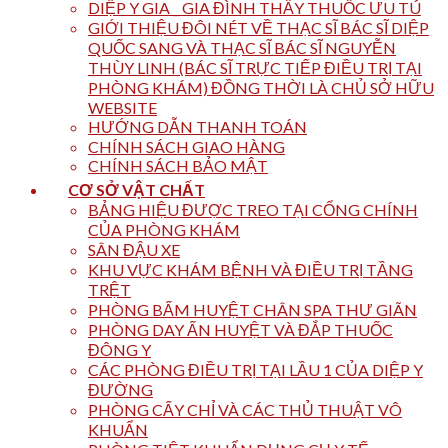
DIỆP Y GIA _ GIA ĐÌNH THẦY THUỐC ƯU TÚ
GIỚI THIỆU ĐÔI NÉT VỀ THẠC SĨ BÁC SĨ DIỆP
QUỐC SANG VÀ THẠC SĨ BÁC SĨ NGUYỄN
THÙY LINH (BÁC SĨ TRỰC TIẾP ĐIỀU TRỊ TẠI
PHÒNG KHÁM) ĐỒNG THỜI LÀ CHỦ SỞ HỮU
WEBSITE
HƯỚNG DẪN THANH TOÁN
CHÍNH SÁCH GIAO HÀNG
CHÍNH SÁCH BẢO MẬT
CƠ SỞ VẬT CHẤT
BẢNG HIỆU ĐƯỢC TREO TẠI CỔNG CHÍNH
CỦA PHÒNG KHÁM
SÂN ĐẬU XE
KHU VỰC KHÁM BỆNH VÀ ĐIỀU TRỊ TẦNG
TRỆT
PHÒNG BẤM HUYỆT CHÂN SPA THƯ GIÃN
PHÒNG DAY ẤN HUYỆT VÀ ĐẮP THUỐC
ĐÔNG Y
CÁC PHÒNG ĐIỀU TRỊ TẠI LẦU 1 CỦA DIỆP Y
ĐƯỜNG
PHÒNG CẤY CHỈ VÀ CÁC THỦ THUẬT VÔ
KHUẨN