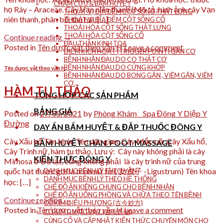
CHÂM CỨU & BẤM HUYỆT
họ Ráy – Araceae. Cây Vạn niên thanh (Mô tả, hình ảnh cây Vạn
THOÁT VỊ ĐĨA ĐỆM CỘT SỐNG THẮT LƯNG
niên thanh, phân bố, thu hái, […]
THOÁT VỊ ĐĨA ĐỆM CỘT SỐNG CỔ
THOÁI HÓA CỘT SỐNG THẮT LƯNG
THOÁI HÓA CỘT SỐNG CỔ
Continue reading
→
ĐAU THẦN KINH TỌA
Posted in
Tên dược vật theo vần H
Leave a comment
ĐIỂM KÍCH HOẠT (TRIGGER POINT) GÂN CƠ
BỆNH NHÂN ĐAU DO CO THẮT CƠ
BỆNH NHÂN ĐAU DO CỨNG KHỚP
Tên dược vật theo vần H
BỆNH NHÂN ĐAU DO BONG GÂN , VIÊM GÂN, VIÊM
CƠ.
HÀM TU THẢO
TỔNG HỢP CÁC SẢN PHẨM
BẢNG GIÁ
Posted on
27/05/2021
by
Phòng Khám _ Spa Đông Y Diệp Y
Đường
DAY ẤN BẤM HUYỆT & ĐẮP THUỐC ĐÔNG Y
Cây Xấu hổ Tên khác Tên dân gian: Cây Mắc cỡ, Cây Xấu hổ,
BẤM HUYỆT CHÂN_FOOT MASSAGE
Cây Trinh nữ, hàm tu thảo, Lưu ý: Cây này không phải là cây
KIẾN THỨC ĐÔNG Y
Mimosa ở Đà lạt, cũng không phải là cây trinh nữ của trung
quốc hạt được gọi là trinh nữ tử ( 女贞子 -Ligustrum) Tên khoa
DANH MỤC BỆNH LÝ THEO VẦN
DANH MỤC BỆNH LÝ THEO HỆ THỐNG
học: […]
CHẾ ĐỘ ĂN KIÊNG CHUNG CHO BỆNH NHÂN
CHẾ ĐỘ ĂN UỐNG PHÒNG VÀ CHỮA THEO TÊN BỆNH
Continue reading
→
CỔ KIM DIỆU PHƯƠNG (古今妙方)
Posted in
Tên dược vật theo vần H
Leave a comment
CỔ KIM DƯỢC VẬT (古今药物)
CỦNG CỐ VÀ CẬP NHẬT KIẾN THỨC CHUYÊN MÔN CHO