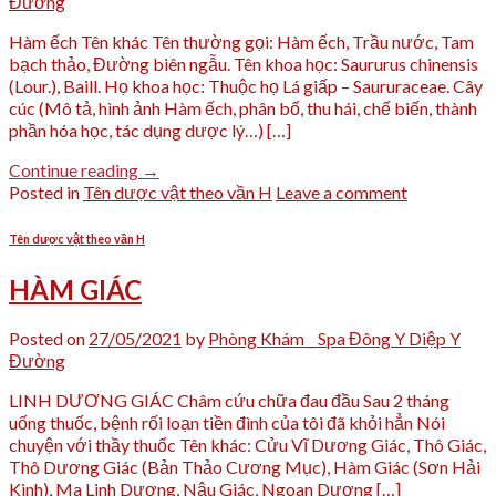
Đường
Hàm ếch Tên khác Tên thường gọi: Hàm ếch, Trầu nước, Tam
bạch thảo, Đường biên ngẫu. Tên khoa học: Saururus chinensis
(Lour.), Baill. Họ khoa học: Thuộc họ Lá giấp – Saururaceae. Cây
cúc (Mô tả, hình ảnh Hàm ếch, phân bố, thu hái, chế biến, thành
phần hóa học, tác dụng dược lý…) […]
Continue reading
→
Posted in
Tên dược vật theo vần H
Leave a comment
Tên dược vật theo vần H
HÀM GIÁC
Posted on
27/05/2021
by
Phòng Khám _ Spa Đông Y Diệp Y
Đường
LINH DƯƠNG GIÁC Châm cứu chữa đau đầu Sau 2 tháng
uống thuốc, bệnh rối loạn tiền đình của tôi đã khỏi hẳn Nói
chuyện với thầy thuốc Tên khác: Cửu Vĩ Dương Giác, Thô Giác,
Thô Dương Giác (Bản Thảo Cương Mục), Hàm Giác (Sơn Hải
Kinh), Ma Linh Dương, Nậu Giác, Ngoan Dương […]