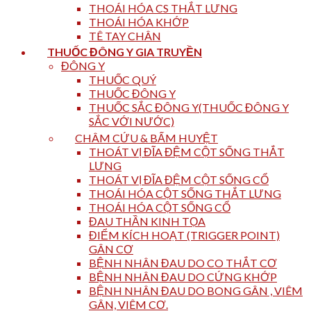
THOÁI HÓA CS THẮT LƯNG
THOÁI HÓA KHỚP
TÊ TAY CHÂN
THUỐC ĐÔNG Y GIA TRUYỀN
ĐÔNG Y
THUỐC QUÝ
THUỐC ĐÔNG Y
THUỐC SẮC ĐÔNG Y(THUỐC ĐÔNG Y
SẮC VỚI NƯỚC)
CHÂM CỨU & BẤM HUYỆT
THOÁT VỊ ĐĨA ĐỆM CỘT SỐNG THẮT
LƯNG
THOÁT VỊ ĐĨA ĐỆM CỘT SỐNG CỔ
THOÁI HÓA CỘT SỐNG THẮT LƯNG
THOÁI HÓA CỘT SỐNG CỔ
ĐAU THẦN KINH TỌA
ĐIỂM KÍCH HOẠT (TRIGGER POINT)
GÂN CƠ
BỆNH NHÂN ĐAU DO CO THẮT CƠ
BỆNH NHÂN ĐAU DO CỨNG KHỚP
BỆNH NHÂN ĐAU DO BONG GÂN , VIÊM
GÂN, VIÊM CƠ.