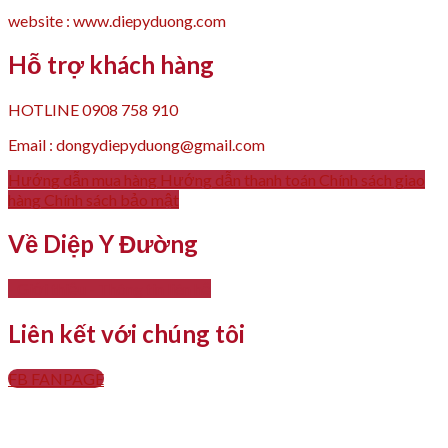
website : www.diepyduong.com
Hỗ trợ khách hàng
HOTLINE 0908 758 910
Email : dongydiepyduong@gmail.com
Hướng dẫn mua hàng
Hướng dẫn thanh toán
Chính sách giao
hàng
Chính sách bảo mật
Về Diệp Y Đường
- Giới thiệu
- Thông tin liên hệ
Liên kết với chúng tôi
FB FANPAGE