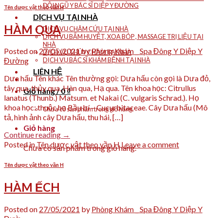
ĐỘI NGŨ Y BÁC SĨ DIỆP Y ĐƯỜNG
Tên dược vật theo vần H
DỊCH VỤ TẠI NHÀ
HÀM QUA
DỊCH VỤ CHÂM CỨU TẠI NHÀ
DỊCH VỤ BẤM HUYỆT, XOA BÓP , MASSAGE TRỊ LIỆU TẠI
NHÀ
Posted on
27/05/2021
by
Phòng Khám _ Spa Đông Y Diệp Y
DỊCH VỤ THỦY CHÂM TẠI NHÀ
DỊCH VỤ BÁC SĨ KHÁM BỆNH TẠI NHÀ
Đường
LIÊN HỆ
Dưa hấu Tên khác Tên thường gọi: Dưa hấu còn gọi là Dưa đỏ,
tây qua, thủy qua, Hàn qua, Hạ qua. Tên khoa học: Citrullus
Giỏ hàng /
0
₫
lanatus (Thunb.) Matsum. et Nakai (C. vulgaris Schrad.). Họ
khoa học: thuộc họ Bầu bí – Cucurbitaceae. Cây Dưa hấu (Mô
Chưa có sản phẩm trong giỏ hàng.
tả, hình ảnh cây Dưa hấu, thu hái, […]
Giỏ hàng
Continue reading
→
Posted in
Tên dược vật theo vần H
Leave a comment
Chưa có sản phẩm trong giỏ hàng.
Tên dược vật theo vần H
HÀM ẾCH
Posted on
27/05/2021
by
Phòng Khám _ Spa Đông Y Diệp Y