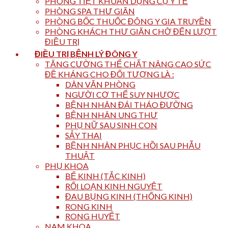
PHÒNG TIỆT KHUẨN DỤNG CỤ Y TẾ
PHÒNG SPA THƯ GIÃN
PHÒNG BỐC THUỐC ĐÔNG Y GIA TRUYỀN
PHÒNG KHÁCH THƯ GIÃN CHỜ ĐẾN LƯỢT
ĐIỀU TRỊ
ĐIỀU TRỊ BỆNH LÝ ĐÔNG Y
TĂNG CƯỜNG THỂ CHẤT NÂNG CAO SỨC
ĐỀ KHÁNG CHO ĐỐI TƯỢNG LÀ :
DÂN VĂN PHÒNG
NGƯỜI CƠ THỂ SUY NHƯỢC
BỆNH NHÂN ĐÁI THÁO ĐƯỜNG
BỆNH NHÂN UNG THƯ
PHỤ NỮ SAU SINH CON
SẢY THAI
BỆNH NHÂN PHỤC HỒI SAU PHẪU
THUẬT
PHỤ KHOA
BẾ KINH (TẮC KINH)
RỐI LOẠN KINH NGUYỆT
ĐAU BỤNG KINH (THỐNG KINH)
RONG KINH
RONG HUYẾT
NAM KHOA