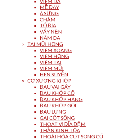
VIÊM DA
MỀ ĐAY
Á SỪNG
CHÀM
TỔ ĐĨA
VẨY NẾN
NẤM DA
TAI MŨI HỌNG
VIÊM XOANG
VIÊM HỌNG
VIÊM TAI
VIÊM MŨI
HEN SUYỄN
CƠ XƯƠNG KHỚP
ĐAU VAI GÁY
ĐAU KHỚP CỔ
ĐAU KHỚP HÁNG
ĐAU KHỚP GỐI
ĐAU LƯNG
GAI CỘT SỐNG
THOÁT VỊ ĐĨA ĐỆM
THẦN KINH TỌA
THOÁI HÓA CỘT SỐNG CỔ