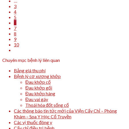
…
3
4
5
6
7
8
9
10
Chuyên mục bệnh lý liên quan
Bảng giá thu phí
Bệnh lý cơ xương khớp
Đau khớp cổ
Đau khớp gối
Đau khớp háng
Đau vai gáy
Thoái hóa đốt sống cổ
Các thông báo tin tức mới của Viện Cấy Chỉ – Phòng
Khám – Spa Y Học Cổ Truyền
Các vị thuốc đông y
Cấy chỉ điều trị bệnh