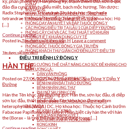
BẢNG HIỆU ĐƯỢC TREO TẠI CỔNG CHÍNH CỦA PHÒNG
kỷ, phấn phòng kỷ, Hán phòng kỷ, thạch thiềm thừ, sơn ô qui,
KHÁM
đảo địa cung, kim ty điếu miết, bạch mộc hương. Tên dược:
SÂN ĐẬU XE
Radix Stephaniae Tetrandrae Tên khoa học: Stephania
KHU VỰC KHÁM BỆNH VÀ ĐIỀU TRỊ TẦNG TRỆT
tetrandrae S. Moore Tên tiếng Trung: 房 己 Họ khoa học: Họ
PHÒNG BẤM HUYỆT CHÂN SPA THƯ GIÃN
PHÒNG DAY ẤN HUYỆT VÀ ĐẮP THUỐC ĐÔNG Y
[…]
CÁC PHÒNG ĐIỀU TRỊ TẠI LẦU 1 CỦA DIỆP Y ĐƯỜNG
PHÒNG CẤY CHỈ VÀ CÁC THỦ THUẬT VÔ KHUẨN
Continue reading
→
PHÒNG TIỆT KHUẨN DỤNG CỤ Y TẾ
Posted in
Tên dược vật theo vần H
Leave a comment
PHÒNG SPA THƯ GIÃN
PHÒNG BỐC THUỐC ĐÔNG Y GIA TRUYỀN
PHÒNG KHÁCH THƯ GIÃN CHỜ ĐẾN LƯỢT ĐIỀU TRỊ
Tên dược vật theo vần H
ĐIỀU TRỊ BỆNH LÝ ĐÔNG Y
HÀN THE
TĂNG CƯỜNG THỂ CHẤT NÂNG CAO SỨC ĐỀ KHÁNG CHO
ĐỐI TƯỢNG LÀ :
DÂN VĂN PHÒNG
Posted on
27/05/2021
by
Phòng Khám _ Spa Đông Y Diệp Y
NGƯỜI CƠ THỂ SUY NHƯỢC
BỆNH NHÂN ĐÁI THÁO ĐƯỜNG
Đường
BỆNH NHÂN UNG THƯ
PHỤ NỮ SAU SINH CON
Hàn the Tên khác Tên thường gọi: Hàn the, sơn lục đậu, dị diệp
SẢY THAI
sơn lục đậu, thiết tuyến thảo Tên khoa học: Desmodium
BỆNH NHÂN PHỤC HỒI SAU PHẪU THUẬT
heterophyllum (Willd.) DC. Họ khoa học: Thuộc họ Cánh bướm
PHỤ KHOA
BẾ KINH (TẮC KINH)
Fabaceae Papilionaceae. Lưu ý: Phân biệt cây hàn the với hàn
RỐI LOẠN KINH NGUYỆT
the (Borax – là tinh thể màu trắng dùng trong […]
ĐAU BỤNG KINH (THỐNG KINH)
RONG KINH
Continue reading
→