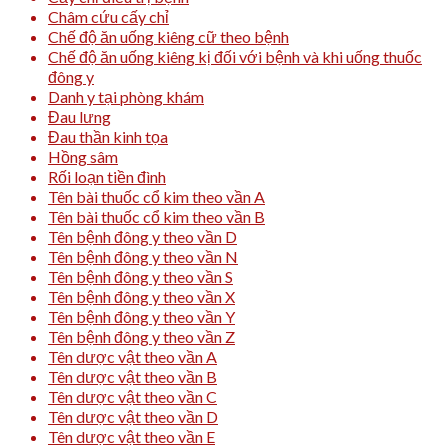
Châm cứu cấy chỉ
Chế độ ăn uống kiêng cữ theo bệnh
Chế độ ăn uống kiêng kị đối với bệnh và khi uống thuốc
đông y
Danh y tại phòng khám
Đau lưng
Đau thần kinh tọa
Hồng sâm
Rối loạn tiền đình
Tên bài thuốc cổ kim theo vần A
Tên bài thuốc cổ kim theo vần B
Tên bệnh đông y theo vần D
Tên bệnh đông y theo vần N
Tên bệnh đông y theo vần S
Tên bệnh đông y theo vần X
Tên bệnh đông y theo vần Y
Tên bệnh đông y theo vần Z
Tên dược vật theo vần A
Tên dược vật theo vần B
Tên dược vật theo vần C
Tên dược vật theo vần D
Tên dược vật theo vần E