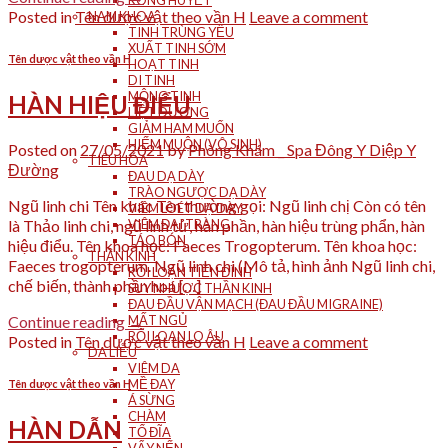
RONG HUYẾT
Posted in
Tên dược vật theo vần H
Leave a comment
NAM KHOA
TINH TRÙNG YẾU
XUẤT TINH SỚM
Tên dược vật theo vần H
HOẠT TINH
DI TINH
MỘNG TINH
HÀN HIỆU ĐIỂU
LIỆT DƯƠNG
GIẢM HAM MUỐN
HIẾM MUỘN (VÔ SINH)
Posted on
27/05/2021
by
Phòng Khám _ Spa Đông Y Diệp Y
TIÊU HÓA
Đường
ĐAU DẠ DÀY
TRÀO NGƯỢC DẠ DÀY
Ngũ linh chi Tên khác Tên thường gọi: Ngũ linh chị Còn có tên
VIÊM LOÉT DẠ DÀY
là Thảo linh chi, ngũ linh tử, hàn phần, hàn hiệu trùng phẩn, hàn
VIÊM ĐẠI TRÀNG
TÁO BÓN
hiệu điểu. Tên khoa học: Faeces Trogopterum. Tên khoa học:
THẦN KINH
Faeces trogopterum. Ngũ linh chi (Mô tả, hình ảnh Ngũ linh chi,
RỐI LOẠN TIỀN ĐÌNH
chế biến, thành phần hoá […]
SUY NHƯỢC THẦN KINH
ĐAU ĐẦU VẬN MẠCH (ĐAU ĐẦU MIGRAINE)
Continue reading
→
MẤT NGỦ
RỐI LOẠN LO ÂU
Posted in
Tên dược vật theo vần H
Leave a comment
DA LIỄU
VIÊM DA
MỀ ĐAY
Tên dược vật theo vần H
Á SỪNG
CHÀM
HÀN DẪN
TỔ ĐĨA