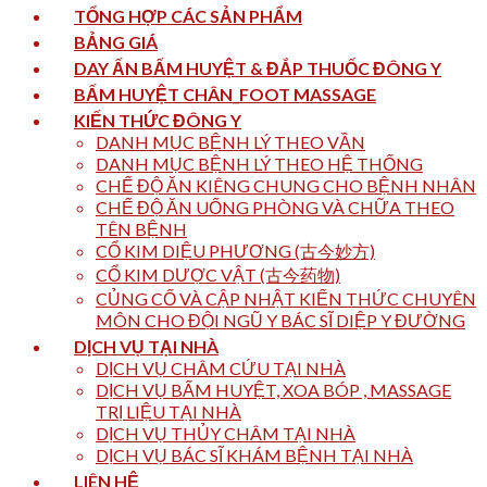
TỔNG HỢP CÁC SẢN PHẨM
BẢNG GIÁ
DAY ẤN BẤM HUYỆT & ĐẮP THUỐC ĐÔNG Y
BẤM HUYỆT CHÂN_FOOT MASSAGE
KIẾN THỨC ĐÔNG Y
DANH MỤC BỆNH LÝ THEO VẦN
DANH MỤC BỆNH LÝ THEO HỆ THỐNG
CHẾ ĐỘ ĂN KIÊNG CHUNG CHO BỆNH NHÂN
CHẾ ĐỘ ĂN UỐNG PHÒNG VÀ CHỮA THEO
TÊN BỆNH
CỔ KIM DIỆU PHƯƠNG (古今妙方)
CỔ KIM DƯỢC VẬT (古今药物)
CỦNG CỐ VÀ CẬP NHẬT KIẾN THỨC CHUYÊN
MÔN CHO ĐỘI NGŨ Y BÁC SĨ DIỆP Y ĐƯỜNG
DỊCH VỤ TẠI NHÀ
DỊCH VỤ CHÂM CỨU TẠI NHÀ
DỊCH VỤ BẤM HUYỆT, XOA BÓP , MASSAGE
TRỊ LIỆU TẠI NHÀ
DỊCH VỤ THỦY CHÂM TẠI NHÀ
DỊCH VỤ BÁC SĨ KHÁM BỆNH TẠI NHÀ
LIÊN HỆ