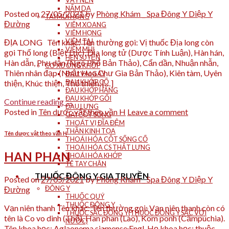
VẨY NẾN
NẤM DA
Posted on
27/05/2021
by
Phòng Khám _ Spa Đông Y Diệp Y
TAI MŨI HỌNG
Đường
VIÊM XOANG
VIÊM HỌNG
VIÊM TAI
ĐỊA LONG Tên khác: Tên thường gọi: Vị thuốc Địa long còn
VIÊM MŨI
gọi Thổ long (Biệt Lục), Địa long tử (Dược Tính Luận), Hàn hán,
HEN SUYỄN
Hàn dẫn, Phụ dẫn (Ngô Phổ Bản Thảo), Cẩn dần, Nhuận nhẫn,
CƠ XƯƠNG KHỚP
Thiên nhân đạp (Nhật Hoa Chư Gia Bản Thảo), Kiên tàm, Uyên
ĐAU VAI GÁY
ĐAU KHỚP CỔ
thiện, Khúc thiện, Thổ thiện, […]
ĐAU KHỚP HÁNG
ĐAU KHỚP GỐI
Continue reading
→
ĐAU LƯNG
Posted in
Tên dược vật theo vần H
Leave a comment
GAI CỘT SỐNG
THOÁT VỊ ĐĨA ĐỆM
THẦN KINH TỌA
Tên dược vật theo vần H
THOÁI HÓA CỘT SỐNG CỔ
THOÁI HÓA CS THẮT LƯNG
HAN PHAN
THOÁI HÓA KHỚP
TÊ TAY CHÂN
THUỐC ĐÔNG Y GIA TRUYỀN
Posted on
27/05/2021
by
Phòng Khám _ Spa Đông Y Diệp Y
ĐÔNG Y
Đường
THUỐC QUÝ
THUỐC ĐÔNG Y
Vạn niên thanh Tên khác: Tên thường gọi: Vạn niên thanh còn có
THUỐC SẮC ĐÔNG Y(THUỐC ĐÔNG Y SẮC VỚI
tên là Co vo dinh (Thổ), Han phan (Lào), Kom ponh (Cămpuchia).
NƯỚC)
Tên khoa học: Aglaonema siamense Engl. Họ khoa học: thuộc