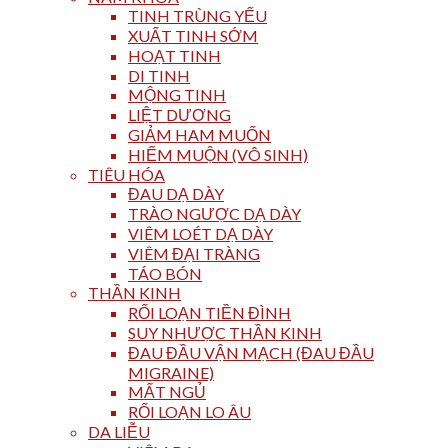
TINH TRÙNG YẾU
XUẤT TINH SỚM
HOẠT TINH
DI TINH
MỘNG TINH
LIỆT DƯƠNG
GIẢM HAM MUỐN
HIẾM MUỘN (VÔ SINH)
TIÊU HÓA
ĐAU DẠ DÀY
TRÀO NGƯỢC DẠ DÀY
VIÊM LOÉT DẠ DÀY
VIÊM ĐẠI TRÀNG
TÁO BÓN
THẦN KINH
RỐI LOẠN TIỀN ĐÌNH
SUY NHƯỢC THẦN KINH
ĐAU ĐẦU VẬN MẠCH (ĐAU ĐẦU
MIGRAINE)
MẤT NGỦ
RỐI LOẠN LO ÂU
DA LIỄU