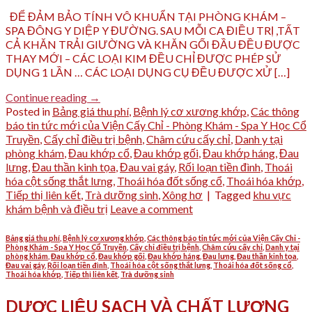
ĐỂ ĐẢM BẢO TÍNH VÔ KHUẨN TẠI PHÒNG KHÁM –
SPA ĐÔNG Y DIỆP Y ĐƯỜNG. SAU MỖI CA ĐIỀU TRỊ ,TẤT
CẢ KHĂN TRẢI GIƯỜNG VÀ KHĂN GỐI ĐẦU ĐỀU ĐƯỢC
THAY MỚI – CÁC LOẠI KIM ĐỀU CHỈ ĐƯỢC PHÉP SỬ
DỤNG 1 LẦN … CÁC LOẠI DỤNG CỤ ĐỀU ĐƯỢC XỬ […]
Continue reading
→
Posted in
Bảng giá thu phí
,
Bệnh lý cơ xương khớp
,
Các thông
báo tin tức mới của Viện Cấy Chỉ - Phòng Khám - Spa Y Học Cổ
Truyền
,
Cấy chỉ điều trị bệnh
,
Châm cứu cấy chỉ
,
Danh y tại
phòng khám
,
Đau khớp cổ
,
Đau khớp gối
,
Đau khớp háng
,
Đau
lưng
,
Đau thần kinh tọa
,
Đau vai gáy
,
Rối loạn tiền đình
,
Thoái
hóa cột sống thắt lưng
,
Thoái hóa đốt sống cổ
,
Thoái hóa khớp
,
Tiếp thị liên kết
,
Trà dưỡng sinh
,
Xông hơ
|
Tagged
khu vực
khám bệnh và điều trị
Leave a comment
Bảng giá thu phí
,
Bệnh lý cơ xương khớp
,
Các thông báo tin tức mới của Viện Cấy Chỉ -
Phòng Khám - Spa Y Học Cổ Truyền
,
Cấy chỉ điều trị bệnh
,
Châm cứu cấy chỉ
,
Danh y tại
phòng khám
,
Đau khớp cổ
,
Đau khớp gối
,
Đau khớp háng
,
Đau lưng
,
Đau thần kinh tọa
,
Đau vai gáy
,
Rối loạn tiền đình
,
Thoái hóa cột sống thắt lưng
,
Thoái hóa đốt sống cổ
,
Thoái hóa khớp
,
Tiếp thị liên kết
,
Trà dưỡng sinh
DƯỢC LIỆU SẠCH VÀ CHẤT LƯỢNG