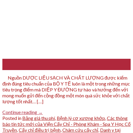
07
Th6
Nguồn DƯỢC LIỆU SẠCH VÀ CHẤT LƯỢNG được kiểm
định đúng tiêu chuẩn của BỘ Y TẾ luôn là một trong những mục
tiêu trọng điểm mà DIỆP Y ĐƯỜNG tự hào và hướng đến với
mong muốn gửi đến cộng đồng một món quà sức khỏe với chất
lượng tốt nhất… […]
Continue reading
→
Posted in
Bảng giá thu phí
,
Bệnh lý cơ xương khớp
,
Các thông
báo tin tức mới của Viện Cấy Chỉ - Phòng Khám - Spa Y Học Cổ
Truyền
,
Cấy chỉ điều trị bệnh
,
Châm cứu cấy chỉ
,
Danh y tại