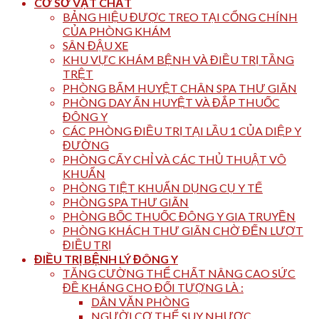
CƠ SỞ VẬT CHẤT
BẢNG HIỆU ĐƯỢC TREO TẠI CỔNG CHÍNH
CỦA PHÒNG KHÁM
SÂN ĐẬU XE
KHU VỰC KHÁM BỆNH VÀ ĐIỀU TRỊ TẦNG
TRỆT
PHÒNG BẤM HUYỆT CHÂN SPA THƯ GIÃN
PHÒNG DAY ẤN HUYỆT VÀ ĐẮP THUỐC
ĐÔNG Y
CÁC PHÒNG ĐIỀU TRỊ TẠI LẦU 1 CỦA DIỆP Y
ĐƯỜNG
PHÒNG CẤY CHỈ VÀ CÁC THỦ THUẬT VÔ
KHUẨN
PHÒNG TIỆT KHUẨN DỤNG CỤ Y TẾ
PHÒNG SPA THƯ GIÃN
PHÒNG BỐC THUỐC ĐÔNG Y GIA TRUYỀN
PHÒNG KHÁCH THƯ GIÃN CHỜ ĐẾN LƯỢT
ĐIỀU TRỊ
ĐIỀU TRỊ BỆNH LÝ ĐÔNG Y
TĂNG CƯỜNG THỂ CHẤT NÂNG CAO SỨC
ĐỀ KHÁNG CHO ĐỐI TƯỢNG LÀ :
DÂN VĂN PHÒNG
NGƯỜI CƠ THỂ SUY NHƯỢC