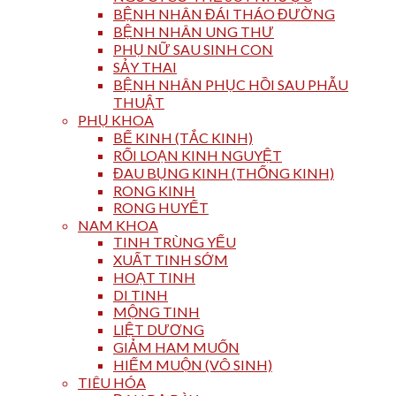
BỆNH NHÂN ĐÁI THÁO ĐƯỜNG
BỆNH NHÂN UNG THƯ
PHỤ NỮ SAU SINH CON
SẢY THAI
BỆNH NHÂN PHỤC HỒI SAU PHẪU
THUẬT
PHỤ KHOA
BẾ KINH (TẮC KINH)
RỐI LOẠN KINH NGUYỆT
ĐAU BỤNG KINH (THỐNG KINH)
RONG KINH
RONG HUYẾT
NAM KHOA
TINH TRÙNG YẾU
XUẤT TINH SỚM
HOẠT TINH
DI TINH
MỘNG TINH
LIỆT DƯƠNG
GIẢM HAM MUỐN
HIẾM MUỘN (VÔ SINH)
TIÊU HÓA