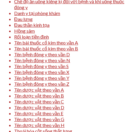
Chế độ ăn uống kiêng kị đối với bệnh và khi uống thuốc
đông y
Danh y tại phòng khám
Đau lưng
Đau thần kinh tọa
Hồng sâm
Rối loạn tiền đình
Tên bài thuốc cổ kim theo vần A
Tên bài thuốc cổ kim theo vần B
Tên bệnh đông y theo vần D
Tên bệnh đông y theo vần N
Tên bệnh đông y theo vần S
Tên bệnh đông y theo vần X
Tên bệnh đông y theo vần Y
Tên bệnh đông y theo vần Z
Tên dược vật theo vần A
Tên dược vật theo vần B
Tên dược vật theo vần C
Tên dược vật theo vần D
Tên dược vật theo vần E
Tên dược vật theo vần G
Tên dược vật theo vần H
Thoái hóa cột sống thắt lưng