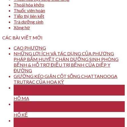
Thoái hóa khớp
Thuốc viên hoàn
Tiếp thị liên kết
Trà dưỡng sinh
Xông hơ
CÁC BÀI VIẾT MỚI
CAO PHƯƠNG
NHỮNG LỢI ÍCH VÀ TÁC DỤNG CỦA PHƯƠNG
PHÁP BẤM HUYỆT CHÂN DƯỠNG SINH PHÒNG
BỆNH & HỖ TRỢ ĐIỀU TRỊ BỆNH CỦA DIỆP Y
ĐƯỜNG
GIƯỜNG KÉO GIÃN CỘT SỐNG CHATTANOOGA
TRUTRAC CỦA HOA KỲ
16
Th7
HỒ MA
16
Th7
HỔ KẾ
16
Th7