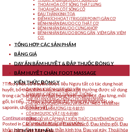
THOÁI HÓA CỘT SỐNG THẮT LƯNG
THOÁI HÓA CỘT SỐNG CỔ
ĐAU THẦN KINH TỌA
ĐIỂM KÍCH HOẠT (TRIGGER POINT) GÂN CƠ
BỆNH NHÂN ĐAU DO CO THẮT CƠ
BỆNH NHÂN ĐAU DO CỨNG KHỚP
BỆNH NHÂN ĐAU DO BONG GÂN , VIÊM GÂN, VIÊM
CƠ.
TỔNG HỢP CÁC SẢN PHẨM
BẢNG GIÁ
DAY ẤN BẤM HUYỆT & ĐẮP THUỐC ĐÔNG Y
24
BẤM HUYỆT CHÂN_FOOT MASSAGE
Th6
KIẾN THỨC ĐÔNG Y
?Theo y học cổ truyền, dược liệu Ngưu tất có tác dụng hoạt
huyết, bổ thận, điều kinh, mạnh gân cốt, thường được sử dụng
DANH MỤC BỆNH LÝ THEO VẦN
DANH MỤC BỆNH LÝ THEO HỆ THỐNG
trong các bài thuốc trị đau bụng kinh, mụn nhọt, đau lưng, mỏi
CHẾ ĐỘ ĂN KIÊNG CHUNG CHO BỆNH NHÂN
gối, bí tiểu… ?Theo y học hiện đại, trong rễ Ngưu tất có
CHẾ ĐỘ ĂN UỐNG PHÒNG VÀ CHỮA THEO TÊN BỆNH
saponin, chất nhầy và […]
CỔ KIM DIỆU PHƯƠNG (古今妙方)
CỔ KIM DƯỢC VẬT (古今药物)
Continue reading
→
CỦNG CỐ VÀ CẬP NHẬT KIẾN THỨC CHUYÊN MÔN CHO
Posted in
Các vị thuốc đông y
,
Đau khớp cổ
,
Đau khớp gối
,
Đau
ĐỘI NGŨ Y BÁC SĨ DIỆP Y ĐƯỜNG
khớp háng
,
Đau lưng
,
Đau thần kinh tọa
,
Đau vai gáy
,
Thoái hóa
DỊCH VỤ TẠI NHÀ