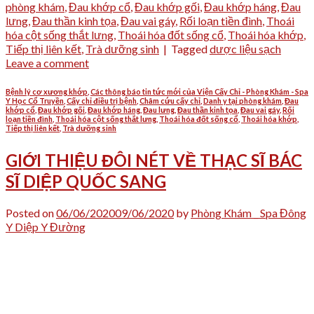
phòng khám
,
Đau khớp cổ
,
Đau khớp gối
,
Đau khớp háng
,
Đau
lưng
,
Đau thần kinh tọa
,
Đau vai gáy
,
Rối loạn tiền đình
,
Thoái
hóa cột sống thắt lưng
,
Thoái hóa đốt sống cổ
,
Thoái hóa khớp
,
Tiếp thị liên kết
,
Trà dưỡng sinh
|
Tagged
dược liệu sạch
Leave a comment
Bệnh lý cơ xương khớp
,
Các thông báo tin tức mới của Viện Cấy Chỉ - Phòng Khám - Spa
Y Học Cổ Truyền
,
Cấy chỉ điều trị bệnh
,
Châm cứu cấy chỉ
,
Danh y tại phòng khám
,
Đau
khớp cổ
,
Đau khớp gối
,
Đau khớp háng
,
Đau lưng
,
Đau thần kinh tọa
,
Đau vai gáy
,
Rối
loạn tiền đình
,
Thoái hóa cột sống thắt lưng
,
Thoái hóa đốt sống cổ
,
Thoái hóa khớp
,
Tiếp thị liên kết
,
Trà dưỡng sinh
GIỚI THIỆU ĐÔI NÉT VỀ THẠC SĨ BÁC
SĨ DIỆP QUỐC SANG
Posted on
06/06/2020
09/06/2020
by
Phòng Khám _ Spa Đông
Y Diệp Y Đường