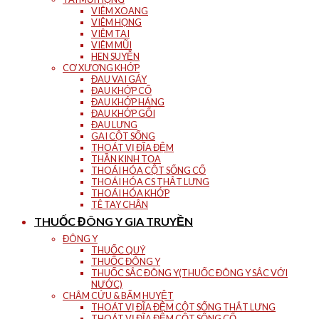
VIÊM XOANG
VIÊM HỌNG
VIÊM TAI
VIÊM MŨI
HEN SUYỄN
CƠ XƯƠNG KHỚP
ĐAU VAI GÁY
ĐAU KHỚP CỔ
ĐAU KHỚP HÁNG
ĐAU KHỚP GỐI
ĐAU LƯNG
GAI CỘT SỐNG
THOÁT VỊ ĐĨA ĐỆM
THẦN KINH TỌA
THOÁI HÓA CỘT SỐNG CỔ
THOÁI HÓA CS THẮT LƯNG
THOÁI HÓA KHỚP
TÊ TAY CHÂN
THUỐC ĐÔNG Y GIA TRUYỀN
ĐÔNG Y
THUỐC QUÝ
THUỐC ĐÔNG Y
THUỐC SẮC ĐÔNG Y(THUỐC ĐÔNG Y SẮC VỚI
NƯỚC)
CHÂM CỨU & BẤM HUYỆT
THOÁT VỊ ĐĨA ĐỆM CỘT SỐNG THẮT LƯNG
THOÁT VỊ ĐĨA ĐỆM CỘT SỐNG CỔ