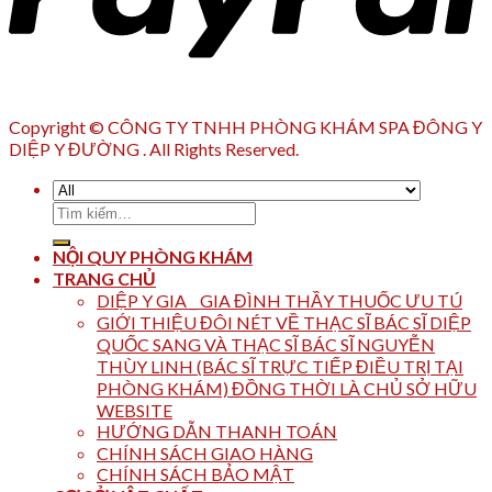
Copyright © CÔNG TY TNHH PHÒNG KHÁM SPA ĐÔNG Y
DIỆP Y ĐƯỜNG . All Rights Reserved.
Tìm
kiếm:
NỘI QUY PHÒNG KHÁM
TRANG CHỦ
DIỆP Y GIA _ GIA ĐÌNH THẦY THUỐC ƯU TÚ
GIỚI THIỆU ĐÔI NÉT VỀ THẠC SĨ BÁC SĨ DIỆP
QUỐC SANG VÀ THẠC SĨ BÁC SĨ NGUYỄN
THÙY LINH (BÁC SĨ TRỰC TIẾP ĐIỀU TRỊ TẠI
PHÒNG KHÁM) ĐỒNG THỜI LÀ CHỦ SỞ HỮU
WEBSITE
HƯỚNG DẪN THANH TOÁN
CHÍNH SÁCH GIAO HÀNG
CHÍNH SÁCH BẢO MẬT