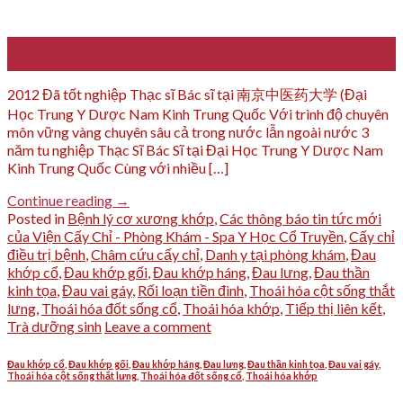
06
Th6
2012 Đã tốt nghiệp Thạc sĩ Bác sĩ tại 南京中医药大学 (Đại
Học Trung Y Dược Nam Kinh Trung Quốc Với trình độ chuyên
môn vững vàng chuyên sâu cả trong nước lẫn ngoài nước 3
năm tu nghiệp Thạc Sĩ Bác Sĩ tại Đại Học Trung Y Dược Nam
Kinh Trung Quốc Cùng với nhiều […]
Continue reading
→
Posted in
Bệnh lý cơ xương khớp
,
Các thông báo tin tức mới
của Viện Cấy Chỉ - Phòng Khám - Spa Y Học Cổ Truyền
,
Cấy chỉ
điều trị bệnh
,
Châm cứu cấy chỉ
,
Danh y tại phòng khám
,
Đau
khớp cổ
,
Đau khớp gối
,
Đau khớp háng
,
Đau lưng
,
Đau thần
kinh tọa
,
Đau vai gáy
,
Rối loạn tiền đình
,
Thoái hóa cột sống thắt
lưng
,
Thoái hóa đốt sống cổ
,
Thoái hóa khớp
,
Tiếp thị liên kết
,
Trà dưỡng sinh
Leave a comment
Đau khớp cổ
,
Đau khớp gối
,
Đau khớp háng
,
Đau lưng
,
Đau thần kinh tọa
,
Đau vai gáy
,
Thoái hóa cột sống thắt lưng
,
Thoái hóa đốt sống cổ
,
Thoái hóa khớp