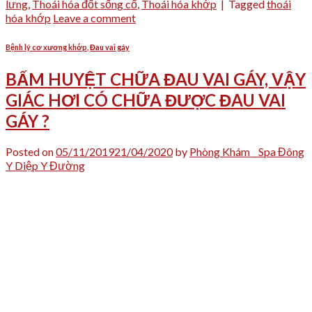
lưng
,
Thoái hóa đốt sống cổ
,
Thoái hóa khớp
|
Tagged
thoái
hóa khớp
Leave a comment
Bệnh lý cơ xương khớp
,
Đau vai gáy
BẤM HUYỆT CHỮA ĐAU VAI GÁY, VẬY
GIÁC HƠI CÓ CHỮA ĐƯỢC ĐAU VAI
GÁY ?
Posted on
05/11/2019
21/04/2020
by
Phòng Khám _ Spa Đông
Y Diệp Y Đường