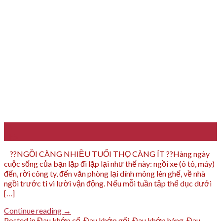
26
Th5
??NGỒI CÀNG NHIỀU TUỔI THỌ CÀNG ÍT ??Hàng ngày
cuộc sống của bạn lặp đi lặp lại như thế này: ngồi xe (ô tô, máy)
đến, rời công ty, đến văn phòng lại dính mông lên ghế, về nhà
ngồi trước ti vi lười vận động. Nếu mỗi tuần tập thể dục dưới
[…]
Continue reading
→
Posted in
Đau khớp cổ
,
Đau khớp gối
,
Đau khớp háng
,
Đau