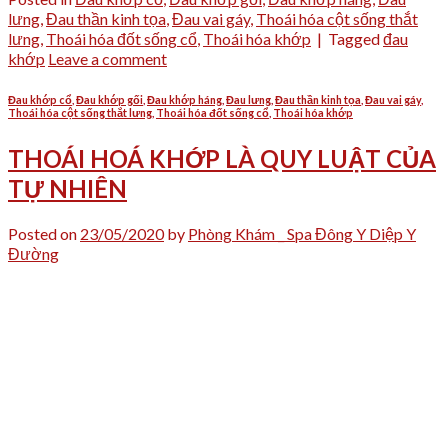
lưng
,
Đau thần kinh tọa
,
Đau vai gáy
,
Thoái hóa cột sống thắt
lưng
,
Thoái hóa đốt sống cổ
,
Thoái hóa khớp
|
Tagged
đau
khớp
Leave a comment
Đau khớp cổ
,
Đau khớp gối
,
Đau khớp háng
,
Đau lưng
,
Đau thần kinh tọa
,
Đau vai gáy
,
Thoái hóa cột sống thắt lưng
,
Thoái hóa đốt sống cổ
,
Thoái hóa khớp
THOÁI HOÁ KHỚP LÀ QUY LUẬT CỦA
TỰ NHIÊN
Posted on
23/05/2020
by
Phòng Khám _ Spa Đông Y Diệp Y
Đường