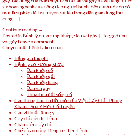
gáy Tác dụng của bấm huyệt chữa đau vai gáy đã và đang được
sự hoan nghênh của đông đảo người bệnh, bên cạnh đó còn có
một liệu pháp đã lưu truyền rất lâu trong dân gian đồng thời
cũng […]
Continue reading
→
Posted in
Bệnh lý cơ xương khớp
,
Đau vai gáy
|
Tagged
đau
vai gáy
Leave a comment
Chuyên mục bệnh lý liên quan
Bảng giá thu phí
Bệnh lý cơ xương khớp
Đau khớp cổ
Đau khớp gối
Đau khớp háng
Đau vai gáy
Thoái hóa đốt sống cổ
Các thông báo tin tức mới của Viện Cấy Chỉ – Phòng
Khám – Spa Y Học Cổ Truyền
Các vị thuốc đông y
Cấy chỉ điều trị bệnh
Châm cứu cấy chỉ
Chế độ ăn uống kiêng cữ theo bệnh