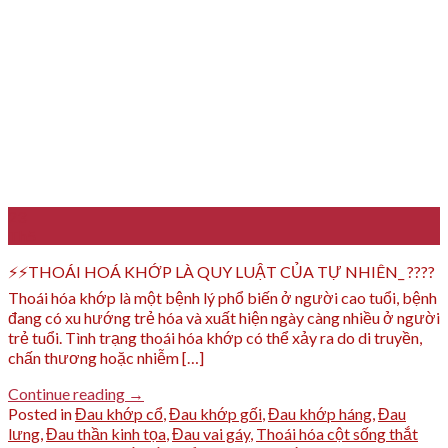
23
Th5
⚡️⚡️THOÁI HOÁ KHỚP LÀ QUY LUẬT CỦA TỰ NHIÊN_ ????
Thoái hóa khớp là một bệnh lý phổ biến ở người cao tuổi, bệnh
đang có xu hướng trẻ hóa và xuất hiện ngày càng nhiều ở người
trẻ tuổi. Tình trạng thoái hóa khớp có thể xảy ra do di truyền,
chấn thương hoặc nhiễm […]
Continue reading
→
Posted in
Đau khớp cổ
,
Đau khớp gối
,
Đau khớp háng
,
Đau
lưng
,
Đau thần kinh tọa
,
Đau vai gáy
,
Thoái hóa cột sống thắt