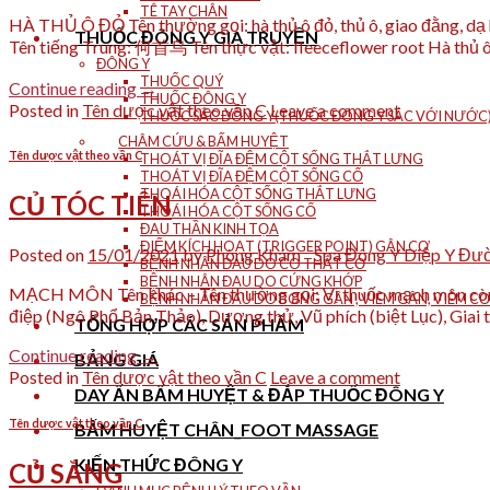
TÊ TAY CHÂN
HÀ THỦ Ô ĐỎ Tên thường gọi: hà thủ ô đỏ, thủ ô, giao đằng, dạ hợ
THUỐC ĐÔNG Y GIA TRUYỀN
Tên tiếng Trung: 何首乌 Tên thực vật: fleeceflower root Hà thủ ô
ĐÔNG Y
THUỐC QUÝ
Continue reading
→
THUỐC ĐÔNG Y
Posted in
Tên dược vật theo vần C
Leave a comment
THUỐC SẮC ĐÔNG Y(THUỐC ĐÔNG Y SẮC VỚI NƯỚC
CHÂM CỨU & BẤM HUYỆT
Tên dược vật theo vần C
THOÁT VỊ ĐĨA ĐỆM CỘT SỐNG THẮT LƯNG
THOÁT VỊ ĐĨA ĐỆM CỘT SỐNG CỔ
THOÁI HÓA CỘT SỐNG THẮT LƯNG
CỦ TÓC TIÊN
THOÁI HÓA CỘT SỐNG CỔ
ĐAU THẦN KINH TỌA
ĐIỂM KÍCH HOẠT (TRIGGER POINT) GÂN CƠ
Posted on
15/01/2021
by
Phòng Khám _ Spa Đông Y Diệp Y Đư
BỆNH NHÂN ĐAU DO CO THẮT CƠ
BỆNH NHÂN ĐAU DO CỨNG KHỚP
MẠCH MÔN Tên khác – Tên thường gọi: Vị thuốc mạch môn còn 
BỆNH NHÂN ĐAU DO BONG GÂN , VIÊM GÂN, VIÊM CƠ
điệp (Ngô Phổ Bản Thảo), Dương thử, Vũ phích (biệt Lục), Giai
TỔNG HỢP CÁC SẢN PHẨM
Continue reading
→
BẢNG GIÁ
Posted in
Tên dược vật theo vần C
Leave a comment
DAY ẤN BẤM HUYỆT & ĐẮP THUỐC ĐÔNG Y
Tên dược vật theo vần C
BẤM HUYỆT CHÂN_FOOT MASSAGE
KIẾN THỨC ĐÔNG Y
CỦ SẮNG