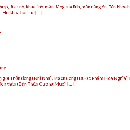
p, địa tinh, khua lình, măn đăng tua lình, mằn nắng ón. Tên khoa h
. Họ khoa học: họ […]
)
ờng
gọi Thốn đông (Nhĩ Nhã), Mạch đông (Dược Phẩm Hóa Nghĩa), Dư
.
 tiền thảo (Bản Thảo Cương Mục), […]