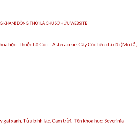
HÒNG KHÁM) ĐỒNG THỜI LÀ CHỦ SỞ HỮU WEBSITE
hoa học: Thuộc họ Cúc – Asteraceae. Cây Cúc liên chi dại (Mô tả,
 gai xanh, Tửu bính lặc, Cam trời. Tên khoa học: Severinia