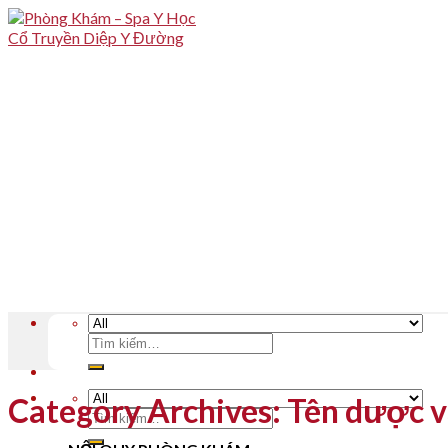
Skip
to
content
Tìm
kiếm:
Category Archives:
Tên dược v
Tìm
kiếm: