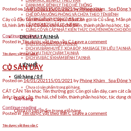
DANH MỤC BỆNH LÝ THEO VẦN
DANH MỤC BỆNH LÝ THEO HỆ THỐNG
Posted on
14/01/2021
15/01/2021
by
Phòng Khám _ Spa Đông 
CHẾ ĐỘ ĂN KIÊNG CHUNG CHO BỆNH NHÂN
CHẾ ĐỘ ĂN UỐNG PHÒNG VÀ CHỮA THEO TÊN BỆNH
Cây củ đậu Tên khoa học: Cây củ đậu Còn gọi là Củ sắng, Măn p
CỔ KIM DIỆU PHƯƠNG (古今妙方)
CỔ KIM DƯỢC VẬT (古今药物)
tả, hình ảnh cây Củ đậu, thu hái, chế biến, thành phần hoá học, t
CỦNG CỐ VÀ CẬP NHẬT KIẾN THỨC CHUYÊN MÔN CHO ĐỘI N
Continue reading
→
DỊCH VỤ TẠI NHÀ
Posted in
Tên dược vật theo vần C
Leave a comment
DỊCH VỤ CHÂM CỨU TẠI NHÀ
DỊCH VỤ BẤM HUYỆT, XOA BÓP , MASSAGE TRỊ LIỆU TẠI NHÀ
DỊCH VỤ THỦY CHÂM TẠI NHÀ
Tên dược vật theo vần C
DỊCH VỤ BÁC SĨ KHÁM BỆNH TẠI NHÀ
LIÊN HỆ
CỦ SẮN DÂY
Giỏ hàng /
0
₫
Posted on
14/01/2021
15/01/2021
by
Phòng Khám _ Spa Đông 
Chưa có sản phẩm trong giỏ hàng.
CÁT CĂN Tên khác Tên thường gọi: Còn gọi sắn dây, cam cát căn
ảnh cây cát căn, thu hái, chế biến, thành phần hoá học, tác dụng d
Giỏ hàng
Continue reading
→
Chưa có sản phẩm trong giỏ hàng.
Posted in
Tên dược vật theo vần C
Leave a comment
Tên dược vật theo vần C