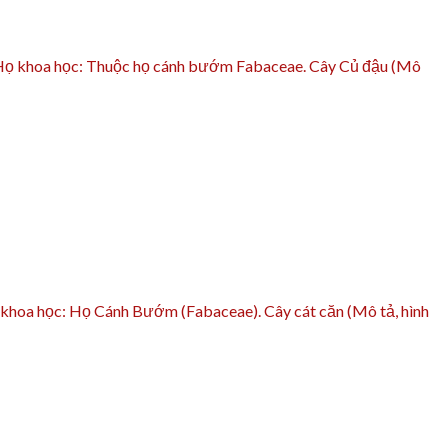
b, Họ khoa học: Thuộc họ cánh bướm Fabaceae. Cây Củ đậu (Mô
ọ khoa học: Họ Cánh Bướm (Fabaceae). Cây cát căn (Mô tả, hình