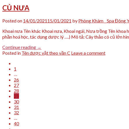
CỦ NƯA
Posted on
14/01/2021
15/01/2021
by
Phòng Khám _ Spa Đông 
Khoai nưa Tên khác Khoai nưa, Khoai ngái, Nưa trồng Tên khoa học
phần hoá học, tác dụng dược lý ….) Mô tả: Cây thảo có củ lớn hìn
Continue reading
→
Posted in
Tên dược vật theo vần C
Leave a comment
1
…
26
27
28
29
30
31
32
…
40