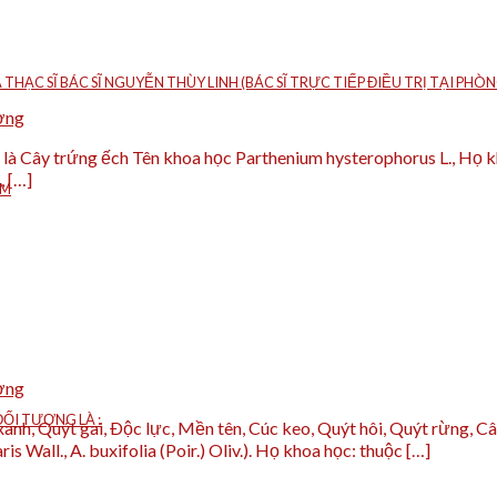
À THẠC SĨ BÁC SĨ NGUYỄN THÙY LINH (BÁC SĨ TRỰC TIẾP ĐIỀU TRỊ TẠI P
ờng
ọi là Cây trứng ếch Tên khoa học Parthenium hysterophorus L., Họ k
, […]
ÁM
ờng
ỐI TƯỢNG LÀ :
h, Quýt gai, Ðộc lực, Mền tên, Cúc keo, Quýt hôi, Quýt rừng, Cây
s Wall., A. buxifolia (Poir.) Oliv.). Họ khoa học: thuộc […]