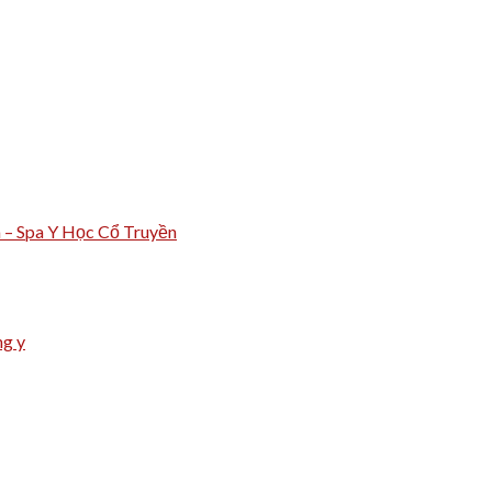
m – Spa Y Học Cổ Truyền
ng y