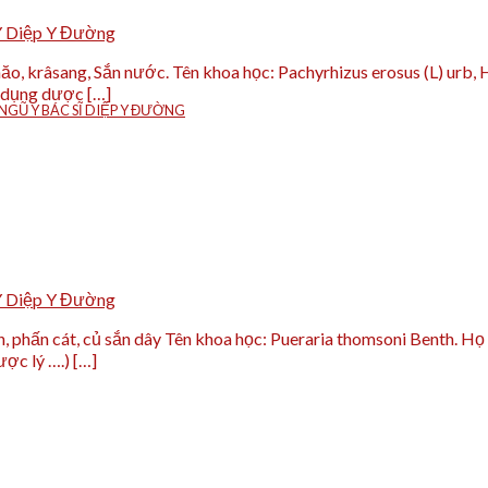
Y Diệp Y Đường
hăo, krâsang, Sắn nước. Tên khoa học: Pachyrhizus erosus (L) ur
ác dụng dược […]
GŨ Y BÁC SĨ DIỆP Y ĐƯỜNG
Y Diệp Y Đường
, phấn cát, củ sắn dây Tên khoa học: Pueraria thomsoni Benth. H
ược lý ….) […]