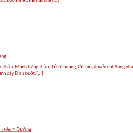
ờng
 thảo, Manh tràng thảo, Tử tô hoang, Cúc áo, Xuyến chi, Song nh
ảnh cây Đơn buốt, […]
Y Diệp Y Đường