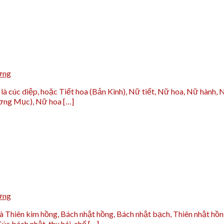
ờng
 cúc diệp, hoặc Tiết hoa (Bản Kinh), Nữ tiết, Nữ hoa, Nữ hành, N
ương Mục), Nữ hoa […]
ờng
là Thiên kim hồng, Bách nhật hồng, Bách nhật bạch, Thiên nhật h
c bách nhật, thu hái, chế […]