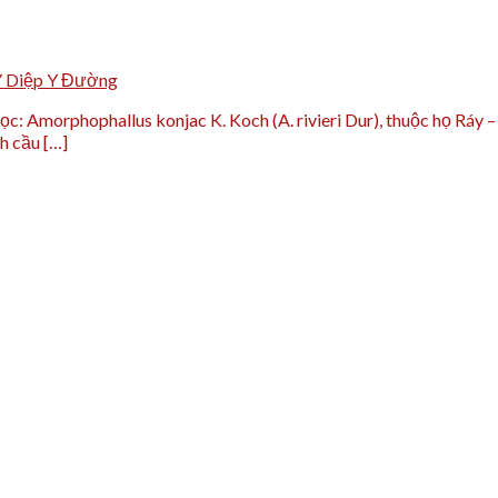
Y Diệp Y Đường
: Amorphophallus konjac K. Koch (A. rivieri Dur), thuộc họ Ráy – A
h cầu […]