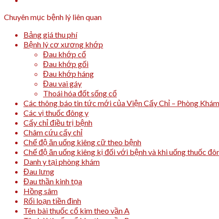
Chuyên mục bệnh lý liên quan
Bảng giá thu phí
Bệnh lý cơ xương khớp
Đau khớp cổ
Đau khớp gối
Đau khớp háng
Đau vai gáy
Thoái hóa đốt sống cổ
Các thông báo tin tức mới của Viện Cấy Chỉ – Phòng Khá
Các vị thuốc đông y
Cấy chỉ điều trị bệnh
Châm cứu cấy chỉ
Chế độ ăn uống kiêng cữ theo bệnh
Chế độ ăn uống kiêng kị đối với bệnh và khi uống thuốc đô
Danh y tại phòng khám
Đau lưng
Đau thần kinh tọa
Hồng sâm
Rối loạn tiền đình
Tên bài thuốc cổ kim theo vần A