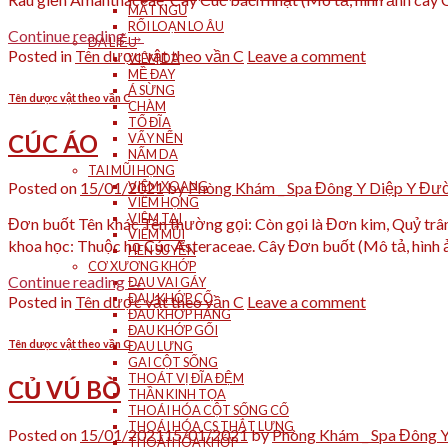
MẤT NGỦ
RỐI LOẠN LO ÂU
Continue reading
→
DA LIỄU
Posted in
Tên dược vật theo vần C
Leave a comment
VIÊM DA
MỀ ĐAY
Á SỪNG
Tên dược vật theo vần C
CHÀM
TỔ ĐĨA
CÚC ÁO
VẨY NẾN
NẤM DA
TAI MŨI HỌNG
Posted on
15/01/2021
by
Phòng Khám _ Spa Đông Y Diệp Y Đư
VIÊM XOANG
VIÊM HỌNG
VIÊM TAI
Đơn buốt Tên khác Tên thường gọi: Còn gọi là Đơn kim, Quỷ trâm
VIÊM MŨI
khoa học: Thuộc họ Cúc Asteraceae. Cây Đơn buốt (Mô tả, hình 
HEN SUYỄN
CƠ XƯƠNG KHỚP
Continue reading
→
ĐAU VAI GÁY
ĐAU KHỚP CỔ
Posted in
Tên dược vật theo vần C
Leave a comment
ĐAU KHỚP HÁNG
ĐAU KHỚP GỐI
Tên dược vật theo vần C
ĐAU LƯNG
GAI CỘT SỐNG
THOÁT VỊ ĐĨA ĐỆM
CỦ VÚ BÒ
THẦN KINH TỌA
THOÁI HÓA CỘT SỐNG CỔ
THOÁI HÓA CS THẮT LƯNG
Posted on
15/01/2021
15/01/2021
by
Phòng Khám _ Spa Đông 
THOÁI HÓA KHỚP