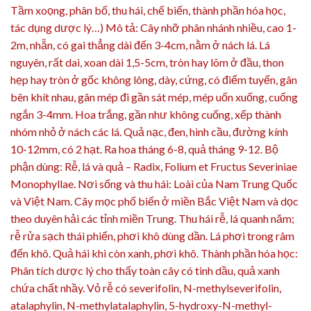
Tầm xoọng, phân bố, thu hái, chế biến, thành phần hóa học,
tác dụng dược lý…) Mô tả: Cây nhỡ phân nhánh nhiều, cao 1-
2m, nhẵn, có gai thẳng dài đến 3-4cm, nằm ở nách lá. Lá
nguyên, rất dai, xoan dài 1,5-5cm, tròn hay lõm ở đầu, thon
hẹp hay tròn ở gốc không lông, dày, cứng, có điểm tuyến, gân
bên khít nhau, gân mép đi gần sát mép, mép uốn xuống, cuống
ngắn 3-4mm. Hoa trắng, gần như không cuống, xếp thành
nhóm nhỏ ở nách các lá. Quả nạc, đen, hình cầu, đường kính
10-12mm, có 2 hạt. Ra hoa tháng 6-8, quả tháng 9-12. Bộ
phận dùng: Rễ, lá và quả – Radix, Folium et Fructus Severiniae
Monophyllae. Nơi sống và thu hái: Loài của Nam Trung Quốc
và Việt Nam. Cây mọc phổ biến ở miền Bắc Việt Nam và dọc
theo duyên hải các tỉnh miền Trung. Thu hái rễ, lá quanh năm;
rễ rửa sạch thái phiến, phơi khô dùng dần. Lá phơi trong râm
đến khô. Quả hái khi còn xanh, phơi khô. Thành phần hóa học:
Phân tích dược lý cho thấy toàn cây có tinh dầu, quả xanh
chứa chất nhầy. Vỏ rễ có severifolin, N-methylseverifolin,
atalaphylin, N-methylatalaphylin, 5-hydroxy-N-methyl-