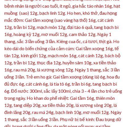
bệnh nhân là người cao tuổi, ít ngủ, gia hắc táo nhân 16g, hạt
muồng (sao) 12g, bạch linh 12g. Ho hen, khó thở, đau họng
mắc đờm: Gai tầm xoọng (sao vàng hạ thổ) 16g, cát cánh
12g, trần bì 12g, mạch môn 12g, đại táo 6 quả, tang bạch bì
16g, hoàng kỳ 12g, mơ muối 12g, cam thảo 12g. Ngày 1
thang, sắc 3 lần uống 3 lần. Kiêng cua ốc, cá tươi, thịt gà. Ho
kéo dài do biến chứng của cảm cúm: Gai tầm xoọng 16g, tế
tân 12g, kinh giới 12g, mạch môn 16g, cát cánh 12g, bách bộ
12g, trần bì 12g, thục địa 12g, huyền sâm 10g, xa tiền thảo
16g, rau má 20g, lá xương sông 12g. Ngày 1 thang, sắc 3 lần
uống 3 lần. Trẻ em ho gà: Gai tầm xoọng (dùng lá) 6g, hoa đu
đủ đực 6g, cát cánh 6g, lá tía tô 6g, trần bì 6g, tang bạch bì
6g. Đổ nước 300ml, sắc lấy 100ml, chia 3 – 4 lần cho trẻ uống
trong ngày. Ho khan do phế nhiệt: Gai tầm 16g, thiên môn
12g, tang diệp 20g, xa tiền thảo 20g, lá xương sông 20g, lá
đinh lăng 20g, rau má 24g, bạch linh 10g, mơ muối 12g. Ngày
1 thang, sắc 3 lần uống 3 lần. Phụ nữ bị bế kinh: Đau bụng dữ
dội, bụng dưới căng đầy, da mặt nóng nổi mụn: gai tầm