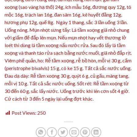
xoọng (sao vàng hạ thổ) 24g, ích mẫu 16g, đương quy 12g, tô
mộc 16g, trạch lan 16g, đan sâm 16g, kê huyết đằng 12g,
hương phụ 12g, quế 8g. Ngày 1 thang, sắc 3 lần uống 3 lần.
Uống nóng. Mụn nhọt sưng tấy: Lá tầm xoọng giã nhỏ chung
với giấm để đắp lên mụn. Nếu mụn nhọt hay vết thương lở
loét thì dùng lá tầm xoọng nấu nước rửa. Sau đó lấy lá tầm
xoọng và thanh táo rửa sạch bằng nước muối, giã nhỏ đắp rịt.
Viêm phế quản, ho: Rễ tầm xoọng, rễ bồ hòn, mỗi vị 30 g, cẩm
(peristrophe bivalvis) 15 g, cò ke 15 g. Tất cả sắc nước uống.
Đau dạ dày: Rễ tầm xoọng 30 g, quýt 6 g, củ gấu, màng tang,
mỗi vị 10 g. Tất cả sắc nước uống. Sốt rét: Rễ tầm xoọng từ
30 đến 60 g, sắc lấy nước. Uống trước khi lên cơn sốt 4 giờ.
Cứ cách từ 3 đến 5 ngày lại uống đợt khác.
Post Views:
250