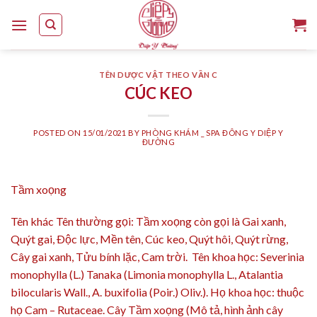
Skip
to
content
TÊN DƯỢC VẬT THEO VẦN C
CÚC KEO
POSTED ON
15/01/2021
BY
PHÒNG KHÁM _ SPA ĐÔNG Y DIỆP Y
ĐƯỜNG
Tầm xoọng
Tên khác Tên thường gọi: Tầm xoọng còn gọi là Gai xanh,
Quýt gai, Ðộc lực, Mền tên, Cúc keo, Quýt hôi, Quýt rừng,
Cây gai xanh, Tửu bính lặc, Cam trời. Tên khoa học: Severinia
monophylla (L.) Tanaka (Limonia monophylla L., Atalantia
bilocularis Wall., A. buxifolia (Poir.) Oliv.). Họ khoa học: thuộc
họ Cam – Rutaceae. Cây Tầm xoọng (Mô tả, hình ảnh cây