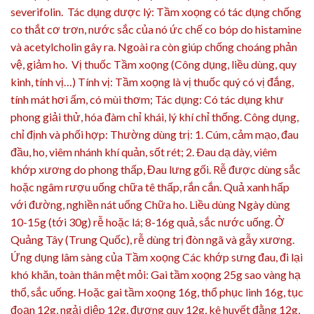
severifolin. Tác dụng dược lý: Tầm xoọng có tác dụng chống
co thắt cơ trơn, nước sắc của nó ức chế co bóp do histamine
và acetylcholin gây ra. Ngoài ra còn giúp chống choáng phản
vệ, giảm ho. Vị thuốc Tầm xoọng (Công dụng, liều dùng, quy
kinh, tính vị…) Tính vị: Tầm xoọng là vị thuốc quý có vị đắng,
tính mát hơi ấm, có mùi thơm; Tác dụng: Có tác dụng khư
phong giải thử, hóa đàm chỉ khái, lý khí chỉ thống. Công dụng,
chỉ định và phối hợp: Thường dùng trị: 1. Cúm, cảm mạo, đau
đầu, ho, viêm nhánh khí quản, sốt rét; 2. Ðau dạ dày, viêm
khớp xương do phong thấp, Đau lưng gối. Rễ được dùng sắc
hoặc ngâm rượu uống chữa tê thấp, rắn cắn. Quả xanh hấp
với đường, nghiền nát uống Chữa ho. Liều dùng Ngày dùng
10-15g (tới 30g) rễ hoặc lá; 8-16g quả, sắc nước uống. Ở
Quảng Tây (Trung Quốc), rễ dùng trị đòn ngã và gẫy xương.
Ứng dụng lâm sàng của Tầm xoọng Các khớp sưng đau, đi lại
khó khăn, toàn thân mệt mỏi: Gai tầm xoọng 25g sao vàng hạ
thổ, sắc uống. Hoặc gai tầm xoọng 16g, thổ phục linh 16g, tục
đoạn 12g, ngải diệp 12g, đương quy 12g, kê huyết đằng 12g,