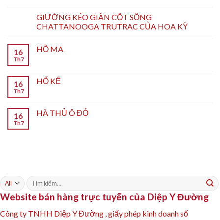
GIƯỜNG KÉO GIÃN CỘT SỐNG
CHATTANOOGA TRUTRAC CỦA HOA KỲ
HỒ MA
16
Th7
HỔ KẾ
16
Th7
HÀ THỦ Ô ĐỎ
16
Th7
Tìm
kiếm:
Website bán hàng trực tuyến của Diệp Y Đường
Công ty TNHH Diệp Y Đường , giấy phép kinh doanh số