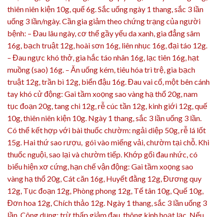
thiên niên kiện 10g, quế 6g. Sắc uống ngày 1 thang, sắc 3 lần
uống 3 lần/ngày. Cần gia giảm theo chứng trạng của người
bệnh: – Đau lâu ngày, cơ thể gầy yếu da xanh, gia đẳng sâm
16g, bạch truật 12g, hoài sơn 16g, liên nhục 16g, đại táo 12g.
– Đau ngực khó thở, gia hắc táo nhân 16g, lạc tiên 16g, hạt
muồng (sao) 16g. – Ăn uống kém, tiêu hóa trì trệ, gia bạch
truật 12g, trần bì 12g, biển đậu 16g. Đau vai cổ, một bên cánh
tay khó cử động: Gai tầm xoọng sao vàng hạ thổ 20g, nam
tục đoạn 20g, tang chi 12g, rễ cúc tần 12g, kinh giới 12g, quế
10g, thiên niên kiện 10g. Ngày 1 thang, sắc 3 lần uống 3 lần.
Có thể kết hợp với bài thuốc chườm: ngải diệp 50g, rễ lá lốt
15g. Hai thứ sao rượu, gói vào miếng vải, chườm tại chỗ. Khi
thuốc nguội, sao lại và chườm tiếp. Khớp gối đau nhức, có
biểu hiện xơ cứng, hạn chế vận động: Gai tầm xoọng sao
vàng hạ thổ 20g, Cát căn 16g, Huyết đằng 12g, Đương quy
12g, Tục đoạn 12g, Phòng phong 12g, Tế tân 10g, Quế 10g,
Đơn hoa 12g, Chích thảo 12g. Ngày 1 thang, sắc 3 lần uống 3
lần. Công dụng: trừ thấp giảm đau, thông kinh hoạt lạc. Nếu