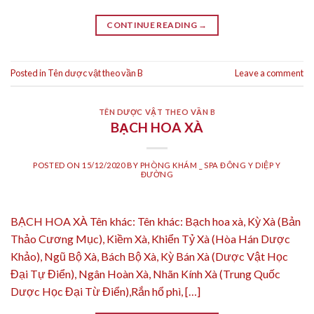
CONTINUE READING
→
Posted in
Tên dược vật theo vần B
Leave a comment
TÊN DƯỢC VẬT THEO VẦN B
BẠCH HOA XÀ
POSTED ON
15/12/2020
BY
PHÒNG KHÁM _ SPA ĐÔNG Y DIỆP Y
ĐƯỜNG
BẠCH HOA XÀ Tên khác: Tên khác: Bạch hoa xà, Kỳ Xà (Bản
Thảo Cương Mục), Kiềm Xà, Khiển Tỷ Xà (Hòa Hán Dược
Khảo), Ngũ Bộ Xà, Bách Bộ Xà, Kỳ Bán Xà (Dược Vật Học
Đại Tự Điển), Ngân Hoàn Xà, Nhãn Kính Xà (Trung Quốc
Dược Học Đại Từ Điển),Rắn hổ phì, […]