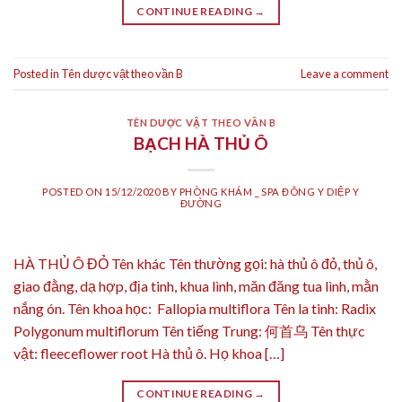
CONTINUE READING
→
Posted in
Tên dược vật theo vần B
Leave a comment
TÊN DƯỢC VẬT THEO VẦN B
BẠCH HÀ THỦ Ô
POSTED ON
15/12/2020
BY
PHÒNG KHÁM _ SPA ĐÔNG Y DIỆP Y
ĐƯỜNG
HÀ THỦ Ô ĐỎ Tên khác Tên thường gọi: hà thủ ô đỏ, thủ ô,
giao đằng, dạ hợp, địa tinh, khua lình, măn đăng tua lình, mằn
nắng ón. Tên khoa học: Fallopia multiflora Tên la tinh: Radix
Polygonum multiflorum Tên tiếng Trung: 何首乌 Tên thực
vật: fleeceflower root Hà thủ ô. Họ khoa […]
CONTINUE READING
→