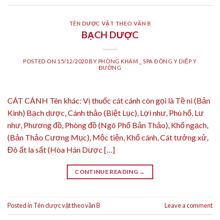
TÊN DƯỢC VẬT THEO VẦN B
BẠCH DƯỢC
POSTED ON
15/12/2020
BY
PHÒNG KHÁM _ SPA ĐÔNG Y DIỆP Y
ĐƯỜNG
CÁT CÁNH Tên khác: Vị thuốc cát cánh còn gọi là Tề ni (Bản
Kinh) Bạch dược, Cánh thảo (Biệt Lục), Lợi như, Phù hổ, Lư
như, Phương đồ, Phòng đồ (Ngô Phổ Bản Thảo), Khổ ngạch,
(Bản Thảo Cương Mục), Mộc tiện, Khổ cánh, Cát tưởng xử,
Đô ất la sất (Hòa Hán Dược […]
CONTINUE READING
→
Posted in
Tên dược vật theo vần B
Leave a comment