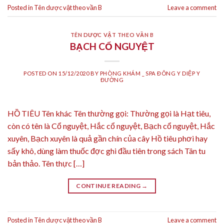
Posted in
Tên dược vật theo vần B
Leave a comment
TÊN DƯỢC VẬT THEO VẦN B
BẠCH CỔ NGUYỆT
POSTED ON
15/12/2020
BY
PHÒNG KHÁM _ SPA ĐÔNG Y DIỆP Y
ĐƯỜNG
HỒ TIÊU Tên khác Tên thường gọi: Thường gọi là Hạt tiêu,
còn có tên là Cổ nguyệt, Hắc cổ nguyệt, Bạch cổ nguyệt, Hắc
xuyên, Bạch xuyên là quả gần chín của cây Hồ tiêu phơi hay
sấy khô, dùng làm thuốc đợc ghi đầu tiên trong sách Tân tu
bản thảo. Tên thực […]
CONTINUE READING
→
Posted in
Tên dược vật theo vần B
Leave a comment