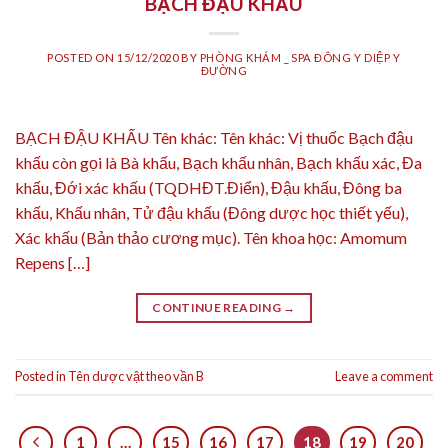
BẠCH ĐẬU KHẤU
POSTED ON
15/12/2020
BY
PHÒNG KHÁM _ SPA ĐÔNG Y DIỆP Y
ĐƯỜNG
BẠCH ĐẬU KHẤU Tên khác: Tên khác: Vị thuốc Bạch đậu
khấu còn gọi là Bà khấu, Bạch khấu nhân, Bạch khấu xác, Đa
khấu, Đới xác khấu (TQDHĐT.Điển), Đậu khấu, Đông ba
khấu, Khấu nhân, Tử đậu khấu (Đông dược học thiết yếu),
Xác khấu (Bản thảo cương mục). Tên khoa học: Amomum
Repens […]
CONTINUE READING
→
Posted in
Tên dược vật theo vần B
Leave a comment
1
…
15
16
17
18
19
20