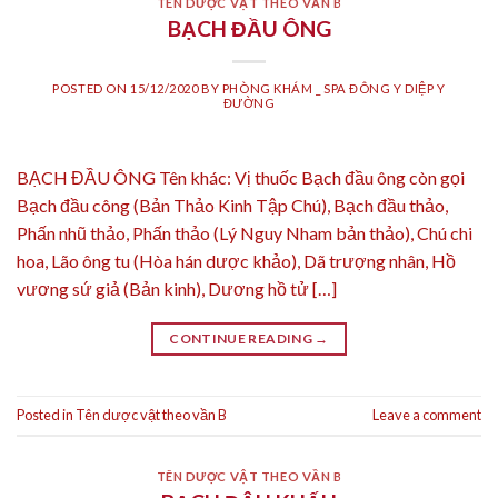
TÊN DƯỢC VẬT THEO VẦN B
BẠCH ĐẦU ÔNG
POSTED ON
15/12/2020
BY
PHÒNG KHÁM _ SPA ĐÔNG Y DIỆP Y
ĐƯỜNG
BẠCH ĐẦU ÔNG Tên khác: Vị thuốc Bạch đầu ông còn gọi
Bạch đầu công (Bản Thảo Kinh Tập Chú), Bạch đầu thảo,
Phấn nhũ thảo, Phấn thảo (Lý Nguy Nham bản thảo), Chú chi
hoa, Lão ông tu (Hòa hán dược khảo), Dã trượng nhân, Hồ
vương sứ giả (Bản kinh), Dương hồ tử […]
CONTINUE READING
→
Posted in
Tên dược vật theo vần B
Leave a comment
TÊN DƯỢC VẬT THEO VẦN B