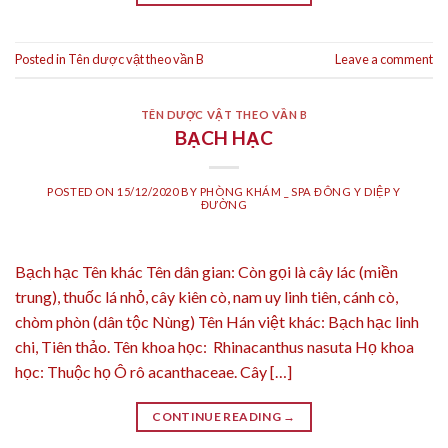
Posted in
Tên dược vật theo vần B
Leave a comment
TÊN DƯỢC VẬT THEO VẦN B
BẠCH HẠC
POSTED ON
15/12/2020
BY
PHÒNG KHÁM _ SPA ĐÔNG Y DIỆP Y
ĐƯỜNG
Bạch hạc Tên khác Tên dân gian: Còn gọi là cây lác (miền
trung), thuốc lá nhỏ, cây kiên cò, nam uy linh tiên, cánh cò,
chòm phòn (dân tộc Nùng) Tên Hán việt khác: Bạch hạc linh
chi, Tiên thảo. Tên khoa học: Rhinacanthus nasuta Họ khoa
học: Thuộc họ Ô rô acanthaceae. Cây […]
CONTINUE READING
→