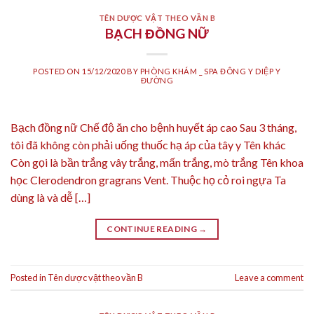
TÊN DƯỢC VẬT THEO VẦN B
BẠCH ĐỒNG NỮ
POSTED ON
15/12/2020
BY
PHÒNG KHÁM _ SPA ĐÔNG Y DIỆP Y
ĐƯỜNG
Bạch đồng nữ Chế độ ăn cho bệnh huyết áp cao Sau 3 tháng,
tôi đã không còn phải uống thuốc hạ áp của tây y Tên khác
Còn gọi là bần trắng vây trắng, mấn trắng, mò trắng Tên khoa
học Clerodendron gragrans Vent. Thuộc họ cỏ roi ngựa Ta
dùng là và dễ […]
CONTINUE READING
→
Posted in
Tên dược vật theo vần B
Leave a comment