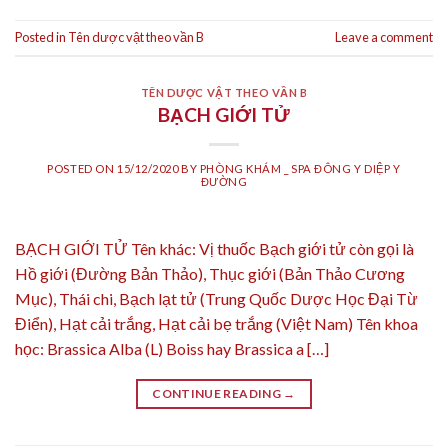
Posted in
Tên dược vật theo vần B
Leave a comment
TÊN DƯỢC VẬT THEO VẦN B
BẠCH GIỚI TỬ
POSTED ON
15/12/2020
BY
PHÒNG KHÁM _ SPA ĐÔNG Y DIỆP Y
ĐƯỜNG
BẠCH GIỚI TỬ Tên khác: Vị thuốc Bạch giới tử còn gọi là
Hồ giới (Đường Bản Thảo), Thục giới (Bản Thảo Cương
Mục), Thái chi, Bạch lạt tử (Trung Quốc Dược Học Đại Từ
Điển), Hạt cải trắng, Hạt cải bẹ trắng (Việt Nam) Tên khoa
học: Brassica Alba (L) Boiss hay Brassica a […]
CONTINUE READING
→