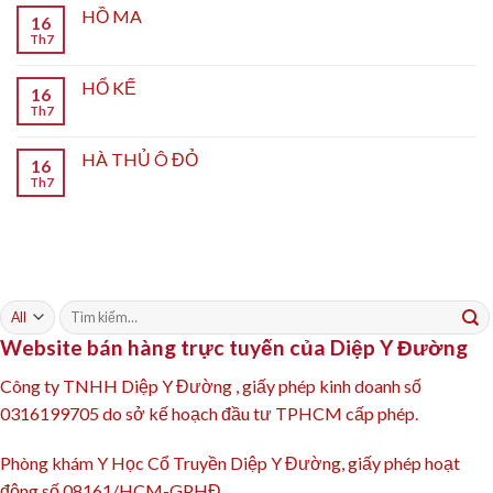
HỒ MA
16
Th7
HỔ KẾ
16
Th7
HÀ THỦ Ô ĐỎ
16
Th7
Tìm
kiếm:
Website bán hàng trực tuyến của Diệp Y Đường
Công ty TNHH Diệp Y Đường , giấy phép kinh doanh số
0316199705 do sở kế hoạch đầu tư TPHCM cấp phép.
Phòng khám Y Học Cổ Truyền Diệp Y Đường, giấy phép hoạt
động số 08161/HCM-GPHĐ