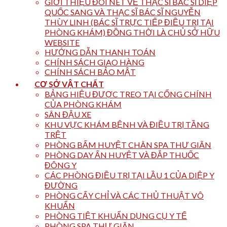
GIỚI THIỆU ĐÔI NÉT VỀ THẠC SĨ BÁC SĨ DIỆP
QUỐC SANG VÀ THẠC SĨ BÁC SĨ NGUYỄN
THÙY LINH (BÁC SĨ TRỰC TIẾP ĐIỀU TRỊ TẠI
PHÒNG KHÁM) ĐỒNG THỜI LÀ CHỦ SỞ HỮU
WEBSITE
HƯỚNG DẪN THANH TOÁN
CHÍNH SÁCH GIAO HÀNG
CHÍNH SÁCH BẢO MẬT
CƠ SỞ VẬT CHẤT
BẢNG HIỆU ĐƯỢC TREO TẠI CỔNG CHÍNH
CỦA PHÒNG KHÁM
SÂN ĐẬU XE
KHU VỰC KHÁM BỆNH VÀ ĐIỀU TRỊ TẦNG
TRỆT
PHÒNG BẤM HUYỆT CHÂN SPA THƯ GIÃN
PHÒNG DAY ẤN HUYỆT VÀ ĐẮP THUỐC
ĐÔNG Y
CÁC PHÒNG ĐIỀU TRỊ TẠI LẦU 1 CỦA DIỆP Y
ĐƯỜNG
PHÒNG CẤY CHỈ VÀ CÁC THỦ THUẬT VÔ
KHUẨN
PHÒNG TIỆT KHUẨN DỤNG CỤ Y TẾ
PHÒNG SPA THƯ GIÃN