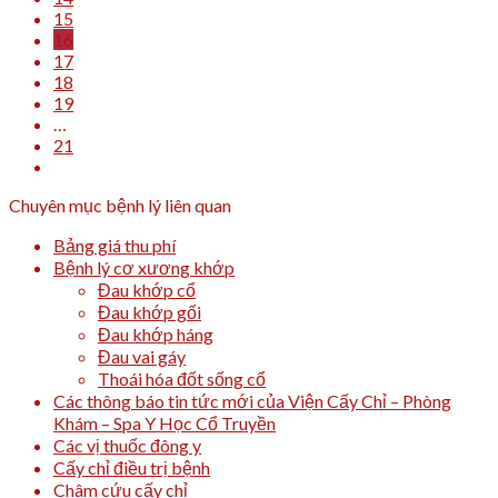
15
16
17
18
19
…
21
Chuyên mục bệnh lý liên quan
Bảng giá thu phí
Bệnh lý cơ xương khớp
Đau khớp cổ
Đau khớp gối
Đau khớp háng
Đau vai gáy
Thoái hóa đốt sống cổ
Các thông báo tin tức mới của Viện Cấy Chỉ – Phòng
Khám – Spa Y Học Cổ Truyền
Các vị thuốc đông y
Cấy chỉ điều trị bệnh
Châm cứu cấy chỉ