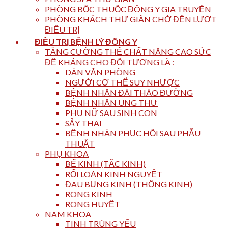
PHÒNG BỐC THUỐC ĐÔNG Y GIA TRUYỀN
PHÒNG KHÁCH THƯ GIÃN CHỜ ĐẾN LƯỢT
ĐIỀU TRỊ
ĐIỀU TRỊ BỆNH LÝ ĐÔNG Y
TĂNG CƯỜNG THỂ CHẤT NÂNG CAO SỨC
ĐỀ KHÁNG CHO ĐỐI TƯỢNG LÀ :
DÂN VĂN PHÒNG
NGƯỜI CƠ THỂ SUY NHƯỢC
BỆNH NHÂN ĐÁI THÁO ĐƯỜNG
BỆNH NHÂN UNG THƯ
PHỤ NỮ SAU SINH CON
SẢY THAI
BỆNH NHÂN PHỤC HỒI SAU PHẪU
THUẬT
PHỤ KHOA
BẾ KINH (TẮC KINH)
RỐI LOẠN KINH NGUYỆT
ĐAU BỤNG KINH (THỐNG KINH)
RONG KINH
RONG HUYẾT
NAM KHOA
TINH TRÙNG YẾU