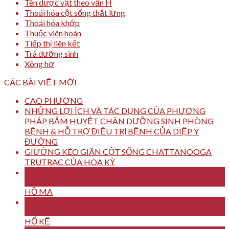
Tên dược vật theo vần H
Thoái hóa cột sống thắt lưng
Thoái hóa khớp
Thuốc viên hoàn
Tiếp thị liên kết
Trà dưỡng sinh
Xông hơ
CÁC BÀI VIẾT MỚI
CAO PHƯƠNG
NHỮNG LỢI ÍCH VÀ TÁC DỤNG CỦA PHƯƠNG
PHÁP BẤM HUYỆT CHÂN DƯỠNG SINH PHÒNG
BỆNH & HỖ TRỢ ĐIỀU TRỊ BỆNH CỦA DIỆP Y
ĐƯỜNG
GIƯỜNG KÉO GIÃN CỘT SỐNG CHATTANOOGA
TRUTRAC CỦA HOA KỲ
16
Th7
HỒ MA
16
Th7
HỔ KẾ