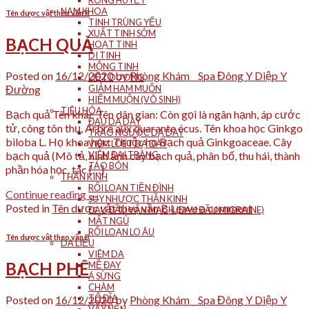
RONG HUYẾT
NAM KHOA
Tên dược vật theo vần B
TINH TRÙNG YẾU
XUẤT TINH SỚM
BẠCH QUẢ
HOẠT TINH
DI TINH
MỘNG TINH
Posted on
16/12/2020
by
Phòng Khám _ Spa Đông Y Diệp Y
LIỆT DƯƠNG
Đường
GIẢM HAM MUỐN
HIẾM MUỘN (VÔ SINH)
TIÊU HÓA
Bạch quả Tên khác Tên dân gian: Còn gọi là ngân hạnh, áp cước
ĐAU DẠ DÀY
tử, công tôn thụ, Arbre aux quarante écus. Tên khoa học Ginkgo
TRÀO NGƯỢC DẠ DÀY
biloba L. Họ khoa học: Thuộc họ Bạch quả Ginkgoaceae. Cây
VIÊM LOÉT DẠ DÀY
bạch quả (Mô tả, hình ảnh cây bạch quả, phân bố, thu hái, thành
VIÊM ĐẠI TRÀNG
TÁO BÓN
phần hóa học, tác […]
THẦN KINH
RỐI LOẠN TIỀN ĐÌNH
Continue reading
→
SUY NHƯỢC THẦN KINH
Posted in
Tên dược vật theo vần B
Leave a comment
ĐAU ĐẦU VẬN MẠCH (ĐAU ĐẦU MIGRAINE)
MẤT NGỦ
RỐI LOẠN LO ÂU
Tên dược vật theo vần B
DA LIỄU
VIÊM DA
BẠCH PHÊ
MỀ ĐAY
Á SỪNG
CHÀM
TỔ ĐĨA
Posted on
16/12/2020
by
Phòng Khám _ Spa Đông Y Diệp Y