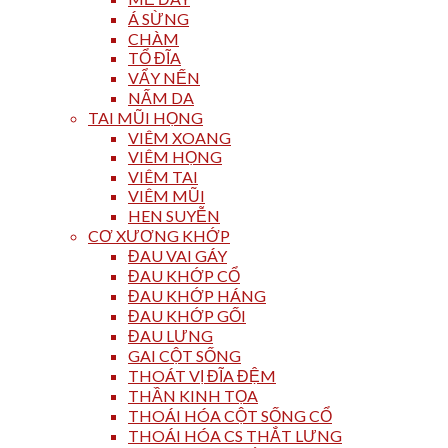
Á SỪNG
CHÀM
TỔ ĐĨA
VẨY NẾN
NẤM DA
TAI MŨI HỌNG
VIÊM XOANG
VIÊM HỌNG
VIÊM TAI
VIÊM MŨI
HEN SUYỄN
CƠ XƯƠNG KHỚP
ĐAU VAI GÁY
ĐAU KHỚP CỔ
ĐAU KHỚP HÁNG
ĐAU KHỚP GỐI
ĐAU LƯNG
GAI CỘT SỐNG
THOÁT VỊ ĐĨA ĐỆM
THẦN KINH TỌA
THOÁI HÓA CỘT SỐNG CỔ
THOÁI HÓA CS THẮT LƯNG