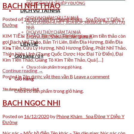
ĐỘI NGŨ Y BÁC SĨ DIỆP Y ĐƯỜNG
BẠCH NHĨ THẢO
DỊCH VỤ TẠI NHÀ
DỊCH VỤ CHÂM CỨU TẠI NHÀ
Posted on
16/12/2020
by
Phòng Khám _ Spa Đông Y Diệp Y
DỊCH VỤ BẤM HUYỆT, XOA BÓP , MASSAGE TRỊ LIỆU TẠI
Đường
NHÀ
DỊCH VỤ THỦY CHÂM TẠI NHÀ
KIM TIỀN THẢO Tên Khác: Tên dân gian: Kim tiền thảo còn
DỊCH VỤ BÁC SĨ KHÁM BỆNH TẠI NHÀ
gọi Bạch Nhĩ Thảo, Bản Trì Liên, Biến Địa Hương, Biến Địa
LIÊN HỆ
Kim Tiền, Cửu Lý Hương, Nhũ Hương Đằng, Phật Nhĩ Thảo,
Thiên Niên Lãnh (Trung Quốc Dược Học Đại Từ Điển), Đại
Giỏ hàng /
0
₫
Kim Tiền Thảo, Giang Tô Kim Tiền Thảo, Quá […]
Chưa có sản phẩm trong giỏ hàng.
Continue reading
→
Posted in
Tên dược vật theo vần B
Leave a comment
Giỏ hàng
Tên dược vật theo vần B
Chưa có sản phẩm trong giỏ hàng.
BẠCH NGỌC NHI
Posted on
16/12/2020
by
Phòng Khám _ Spa Đông Y Diệp Y
Đường
Núc nác – Mộc hồ điệp Tên khác – Tên dân gian: Núc nác còn