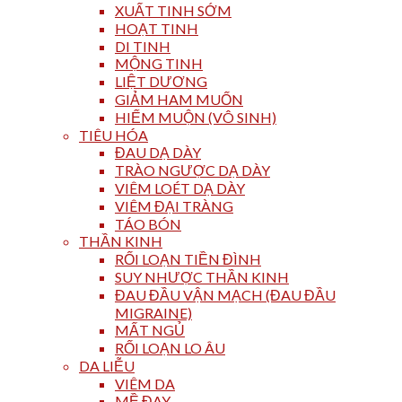
XUẤT TINH SỚM
HOẠT TINH
DI TINH
MỘNG TINH
LIỆT DƯƠNG
GIẢM HAM MUỐN
HIẾM MUỘN (VÔ SINH)
TIÊU HÓA
ĐAU DẠ DÀY
TRÀO NGƯỢC DẠ DÀY
VIÊM LOÉT DẠ DÀY
VIÊM ĐẠI TRÀNG
TÁO BÓN
THẦN KINH
RỐI LOẠN TIỀN ĐÌNH
SUY NHƯỢC THẦN KINH
ĐAU ĐẦU VẬN MẠCH (ĐAU ĐẦU
MIGRAINE)
MẤT NGỦ
RỐI LOẠN LO ÂU
DA LIỄU
VIÊM DA
MỀ ĐAY