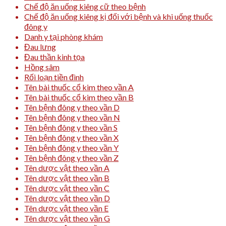
Chế độ ăn uống kiêng cữ theo bệnh
Chế độ ăn uống kiêng kị đối với bệnh và khi uống thuốc
đông y
Danh y tại phòng khám
Đau lưng
Đau thần kinh tọa
Hồng sâm
Rối loạn tiền đình
Tên bài thuốc cổ kim theo vần A
Tên bài thuốc cổ kim theo vần B
Tên bệnh đông y theo vần D
Tên bệnh đông y theo vần N
Tên bệnh đông y theo vần S
Tên bệnh đông y theo vần X
Tên bệnh đông y theo vần Y
Tên bệnh đông y theo vần Z
Tên dược vật theo vần A
Tên dược vật theo vần B
Tên dược vật theo vần C
Tên dược vật theo vần D
Tên dược vật theo vần E
Tên dược vật theo vần G