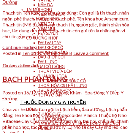
VẨY NẾN
Đường
NẤM DA
TAI MŨI HỌNG
Thạch tín Tên khác Tên thường dùng: Còn gọi là tín thạch, nhân
VIÊM XOANG
ngôn, phê thạch, hồng phê, bạch phê. Tên khoa học Arsennicum.
VIÊM HỌNG
VIÊM TAI
Thạch tín (Mô tả, hình ảnh thạch tín, nguồn gốc, thành phần hóa
VIÊM MŨI
học, tác dụng dược lý…) Thạch tín còn gọi tên là nhân ngôn vì
HEN SUYỄN
chữ tín gồm một […]
CƠ XƯƠNG KHỚP
ĐAU VAI GÁY
Continue reading
→
ĐAU KHỚP CỔ
ĐAU KHỚP HÁNG
Posted in
Tên dược vật theo vần B
Leave a comment
ĐAU KHỚP GỐI
ĐAU LƯNG
Tên dược vật theo vần B
GAI CỘT SỐNG
THOÁT VỊ ĐĨA ĐỆM
THẦN KINH TỌA
BẠCH PHẤN ĐẰNG
THOÁI HÓA CỘT SỐNG CỔ
THOÁI HÓA CS THẮT LƯNG
THOÁI HÓA KHỚP
Posted on
16/12/2020
by
Phòng Khám _ Spa Đông Y Diệp Y
TÊ TAY CHÂN
Đường
THUỐC ĐÔNG Y GIA TRUYỀN
Chìa vôi Tên khác Còn gọi là bạch liễm, đau xương, bạch phấn
ĐÔNG Y
THUỐC QUÝ
đằng Tên khoa học Cissus modeccoides Planch Thuộc họ Nho
THUỐC ĐÔNG Y
Vitaceae Cây Chìa vôi ( Mô tả, hình ảnh, thu hái, chế biến, thành
THUỐC SẮC ĐÔNG Y(THUỐC ĐÔNG Y SẮC VỚI
phần hoá học, tác dụng dược lý ….) Mô tả cây Cây nhỏ leo, cao
NƯỚC)
2 – 4m, […]