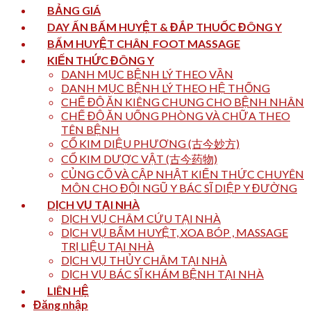
BẢNG GIÁ
DAY ẤN BẤM HUYỆT & ĐẮP THUỐC ĐÔNG Y
BẤM HUYỆT CHÂN_FOOT MASSAGE
KIẾN THỨC ĐÔNG Y
DANH MỤC BỆNH LÝ THEO VẦN
DANH MỤC BỆNH LÝ THEO HỆ THỐNG
CHẾ ĐỘ ĂN KIÊNG CHUNG CHO BỆNH NHÂN
CHẾ ĐỘ ĂN UỐNG PHÒNG VÀ CHỮA THEO
TÊN BỆNH
CỔ KIM DIỆU PHƯƠNG (古今妙方)
CỔ KIM DƯỢC VẬT (古今药物)
CỦNG CỐ VÀ CẬP NHẬT KIẾN THỨC CHUYÊN
MÔN CHO ĐỘI NGŨ Y BÁC SĨ DIỆP Y ĐƯỜNG
DỊCH VỤ TẠI NHÀ
DỊCH VỤ CHÂM CỨU TẠI NHÀ
DỊCH VỤ BẤM HUYỆT, XOA BÓP , MASSAGE
TRỊ LIỆU TẠI NHÀ
DỊCH VỤ THỦY CHÂM TẠI NHÀ
DỊCH VỤ BÁC SĨ KHÁM BỆNH TẠI NHÀ
LIÊN HỆ
Đăng nhập