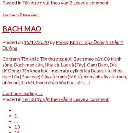
Posted in
Tên dược vật theo vần B
Leave a comment
Tên dược vật theo vần B
BẠCH MAO
Posted on
16/12/2020
by
Phòng Khám _ Spa Đông Y Diệp Y
Đường
Cỏ tranh Tên khác Tên thường gọi: Bạch mao căn, Cỏ tranh
săng, Bạch mao căn, Nhả cà, Lạc cà (Tày), Gan (Dao), Día
(K’Dong) Tên khoa học: Imperata cylindrica Beauv. Họ khoa
học: Lúa (Poaceae) Cây cỏ tranh (Mô tả, hình ảnh cây cỏ tranh,
phân bố, thu hái, thành phần hóa học, tác […]
Continue reading
→
Posted in
Tên dược vật theo vần B
Leave a comment
1
…
13
14