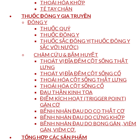
THOÁI HÓA KHỚP
TÊ TAY CHÂN
THUỐC ĐÔNG Y GIA TRUYỀN
ĐÔNG Y
THUỐC QUÝ
THUỐC ĐÔNG Y
THUỐC SẮC ĐÔNG Y(THUỐC ĐÔNG Y
SẮC VỚI NƯỚC)
CHÂM CỨU & BẤM HUYỆT
THOÁT VỊ ĐĨA ĐỆM CỘT SỐNG THẮT
LƯNG
THOÁT VỊ ĐĨA ĐỆM CỘT SỐNG CỔ
THOÁI HÓA CỘT SỐNG THẮT LƯNG
THOÁI HÓA CỘT SỐNG CỔ
ĐAU THẦN KINH TỌA
ĐIỂM KÍCH HOẠT (TRIGGER POINT)
GÂN CƠ
BỆNH NHÂN ĐAU DO CO THẮT CƠ
BỆNH NHÂN ĐAU DO CỨNG KHỚP
BỆNH NHÂN ĐAU DO BONG GÂN , VIÊM
GÂN, VIÊM CƠ.
TỔNG HỢP CÁC SẢN PHẨM