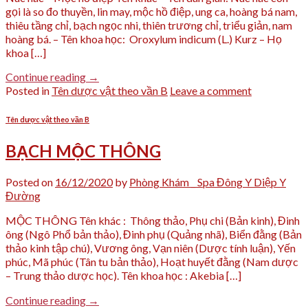
gọi là so đo thuyền, lin may, mộc hồ điệp, ung ca, hoàng bá nam,
thiêu tầng chỉ, bạch ngọc nhi, thiên trương chỉ, triểu giản, nam
hoàng bá. – Tên khoa học: Oroxylum indicum (L.) Kurz – Họ
khoa […]
Continue reading
→
Posted in
Tên dược vật theo vần B
Leave a comment
Tên dược vật theo vần B
BẠCH MỘC THÔNG
Posted on
16/12/2020
by
Phòng Khám _ Spa Đông Y Diệp Y
Đường
MỘC THÔNG Tên khác : Thông thảo, Phụ chi (Bản kinh), Đinh
ông (Ngô Phổ bản thảo), Đinh phụ (Quảng nhã), Biển đằng (Bản
thảo kinh tập chú), Vương ông, Vạn niên (Dược tính luận), Yến
phúc, Mã phúc (Tân tu bản thảo), Hoạt huyết đằng (Nam dược
– Trung thảo dược học). Tên khoa học : Akebia […]
Continue reading
→