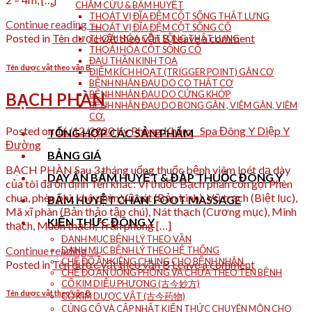
CHÂM CỨU & BẤM HUYỆT
THOÁT VỊ ĐĨA ĐỆM CỘT SỐNG THẮT LƯNG
Continue reading
→
THOÁT VỊ ĐĨA ĐỆM CỘT SỐNG CỔ
Posted in
Tên dược vật theo vần B
Leave a comment
THOÁI HÓA CỘT SỐNG THẮT LƯNG
THOÁI HÓA CỘT SỐNG CỔ
ĐAU THẦN KINH TỌA
Tên dược vật theo vần B
ĐIỂM KÍCH HOẠT (TRIGGER POINT) GÂN CƠ
BỆNH NHÂN ĐAU DO CO THẮT CƠ
BỆNH NHÂN ĐAU DO CỨNG KHỚP
BẠCH PHÀN
BỆNH NHÂN ĐAU DO BONG GÂN , VIÊM GÂN, VIÊM
CƠ.
Posted on
16/12/2020
by
Phòng Khám _ Spa Đông Y Diệp Y
TỔNG HỢP CÁC SẢN PHẨM
Đường
BẢNG GIÁ
BẠCH PHÀN Sau 3 tháng uống thuốc bệnh viêm loét dạ dày
DAY ẤN BẤM HUYỆT & ĐẮP THUỐC ĐÔNG Y
của tôi đã ổn định Tên khác: Vị thuốc Bạch phàn còn gọi Phèn
chua, phèn phi, khô phèn.Vũ nát (Bản kinh), Vũ trạch (Biệt lục),
BẤM HUYỆT CHÂN_FOOT MASSAGE
Mã xĩ phàn (Bản thảo tập chú), Nát thạch (Cương mục), Minh
KIẾN THỨC ĐÔNG Y
thạch, Muôn thạch, Trấn phong […]
DANH MỤC BỆNH LÝ THEO VẦN
Continue reading
→
DANH MỤC BỆNH LÝ THEO HỆ THỐNG
CHẾ ĐỘ ĂN KIÊNG CHUNG CHO BỆNH NHÂN
Posted in
Tên dược vật theo vần B
Leave a comment
CHẾ ĐỘ ĂN UỐNG PHÒNG VÀ CHỮA THEO TÊN BỆNH
CỔ KIM DIỆU PHƯƠNG (古今妙方)
Tên dược vật theo vần B
CỔ KIM DƯỢC VẬT (古今药物)
CỦNG CỐ VÀ CẬP NHẬT KIẾN THỨC CHUYÊN MÔN CHO