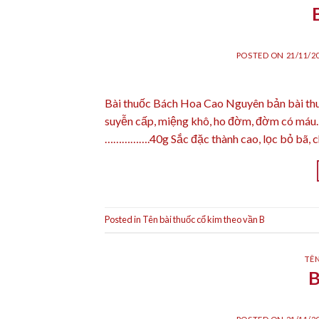
POSTED ON
21/11/2
Bài thuốc Bách Hoa Cao Nguyên bản bài thuố
suyễn cấp, miệng khô, ho đờm, đờm có máu
…………….40g Sắc đặc thành cao, lọc bỏ bã, c
Posted in
Tên bài thuốc cổ kim theo vần B
TÊN