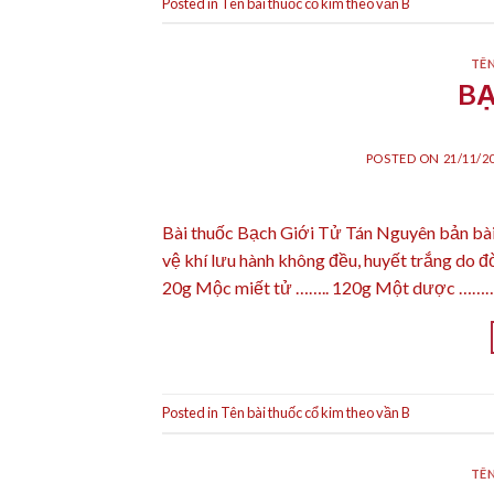
Posted in
Tên bài thuốc cổ kim theo vần B
TÊN
BẠ
POSTED ON
21/11/2
Bài thuốc Bạch Giới Tử Tán Nguyên bản bà
vệ khí lưu hành không đều, huyết trắng do 
20g Mộc miết tử …….. 120g Một dược ………
Posted in
Tên bài thuốc cổ kim theo vần B
TÊN