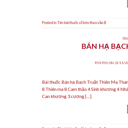
Posted in
Tên bài thuốc cổ kim theo vần B
TÊN
BÁN HẠ BẠC
POSTED ON
21/11/2
Bài thuốc Bán hạ Bạch Truật Thiên Ma Thang
8 Thiên ma 8 Cam thảo 4 Sinh khương 4 Nhâ
Can khương 3 cương […]