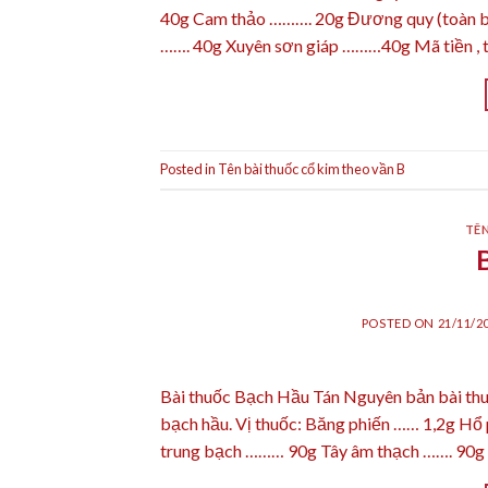
40g Cam thảo ………. 20g Đương quy (toàn 
……. 40g Xuyên sơn giáp ………40g Mã tiền , thá
Posted in
Tên bài thuốc cổ kim theo vần B
TÊN
POSTED ON
21/11/2
Bài thuốc Bạch Hầu Tán Nguyên bản bài thuố
bạch hầu. Vị thuốc: Băng phiến …… 1,2g H
trung bạch ……… 90g Tây âm thạch ……. 90g 