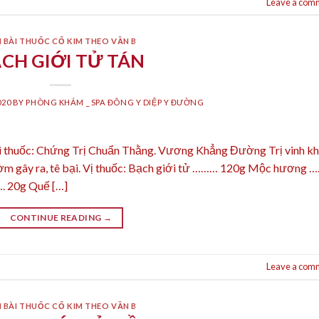
Leave a com
 BÀI THUỐC CỔ KIM THEO VẦN B
CH GIỚI TỬ TÁN
020
BY
PHÒNG KHÁM _ SPA ĐÔNG Y DIỆP Y ĐƯỜNG
i thuốc: Chứng Trị Chuẩn Thằng. Vương Khẳng Đường Trị vinh kh
đờm gây ra, tê bại. Vị thuốc: Bạch giới tử ……… 120g Mộc hương …
. 20g Quế […]
CONTINUE READING
→
Leave a com
 BÀI THUỐC CỔ KIM THEO VẦN B