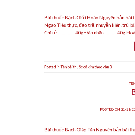
Bài thuốc Bạch Giới Hoàn Nguyên bản bài 
Ngao Tiêu thực, đạo trệ, nhuyễn kiên, trừ b
Chi tử ………….. 40g Đào nhân ………. 40g Hoàn
Posted in
Tên bài thuốc cổ kim theo vần B
TÊN
POSTED ON
21/11/2
Bài thuốc Bạch Giáp Tán Nguyên bản bài t