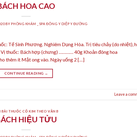
BÁCH HOA CAO
020
BY
PHÒNG KHÁM _ SPA ĐÔNG Y DIỆP Y ĐƯỜNG
c: Tế Sinh Phương. Nghiêm Dụng Hòa. Trị tiêu chảy (do nhiệt), 
. Vị thuốc: Bách hợp (chưng) ………… 40g Khoản đông hoa
ho thêm ít Mật ong vào. Ngày uống 2 […]
CONTINUE READING
→
Leave a com
 BÀI THUỐC CỔ KIM THEO VẦN B
BÁCH HIỆU TỬU