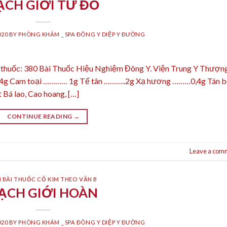
ẠCH GIỚI TỬ ĐỒ
020
BY
PHÒNG KHÁM _ SPA ĐÔNG Y DIỆP Y ĐƯỜNG
 thuốc: 380 Bài Thuốc Hiệu Nghiệm Đông Y. Viện Trung Y Thượn
………4g Cam toại ………… 1g Tế tân ………..2g Xạ hương ………0,4g Tán b
 Bá lao, Cao hoang, […]
CONTINUE READING
→
Leave a com
 BÀI THUỐC CỔ KIM THEO VẦN B
ẠCH GIỚI HOÀN
020
BY
PHÒNG KHÁM _ SPA ĐÔNG Y DIỆP Y ĐƯỜNG