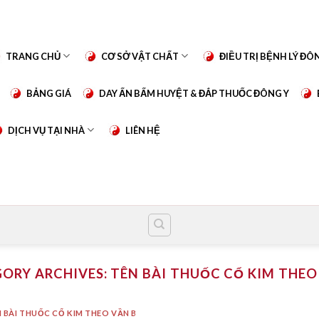
TRANG CHỦ
CƠ SỞ VẬT CHẤT
ĐIỀU TRỊ BỆNH LÝ ĐÔ
BẢNG GIÁ
DAY ẤN BẤM HUYỆT & ĐẮP THUỐC ĐÔNG Y
DỊCH VỤ TẠI NHÀ
LIÊN HỆ
ORY ARCHIVES:
TÊN BÀI THUỐC CỔ KIM THEO
 BÀI THUỐC CỔ KIM THEO VẦN B