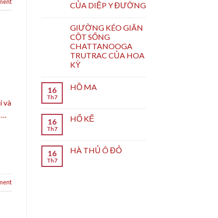
ment
CỦA DIỆP Y ĐƯỜNG
GIƯỜNG KÉO GIÃN
CỘT SỐNG
CHATTANOOGA
TRUTRAC CỦA HOA
KỲ
HỒ MA
16
Th7
í và
….
HỔ KẾ
16
Th7
HÀ THỦ Ô ĐỎ
16
Th7
ment