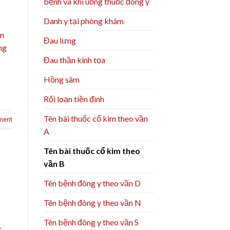
bệnh và khi uống thuốc đông y
Danh y tại phòng khám
ân
Đau lưng
ng
Đau thần kinh tọa
Hồng sâm
Rối loạn tiền đình
Tên bài thuốc cổ kim theo vần
ment
A
Tên bài thuốc cổ kim theo
vần B
Tên bệnh đông y theo vần D
Tên bệnh đông y theo vần N
Tên bệnh đông y theo vần S
…