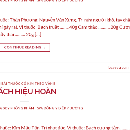
020
BY
PHÒNG KHÁM _ SPA ĐÔNG Y DIỆP Y ĐƯỜNG
huốc: Thần Phương. Nguyễn Văn Xứng. Trị nửa người khô, tay ch
hí gây ra). Vị thuốc: Bạch truật …….. 40g Cam thảo ………. 20g Cươ
hủy thái ……… 20g […]
CONTINUE READING
→
Leave a com
 BÀI THUỐC CỔ KIM THEO VẦN B
ÁCH HIỆU HOÀN
020
BY
PHÒNG KHÁM _ SPA ĐÔNG Y DIỆP Y ĐƯỜNG
thuốc: Kim Mậu Tồn. Trị nhọt độc. Vị thuốc: Bạch cương tằm ……