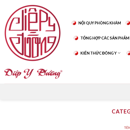
Skip
to
content
NỘI QUY PHÒNG KHÁM
TỔNG HỢP CÁC SẢN PHẨM
KIẾN THỨC ĐÔNG Y
CATEG
TÊN