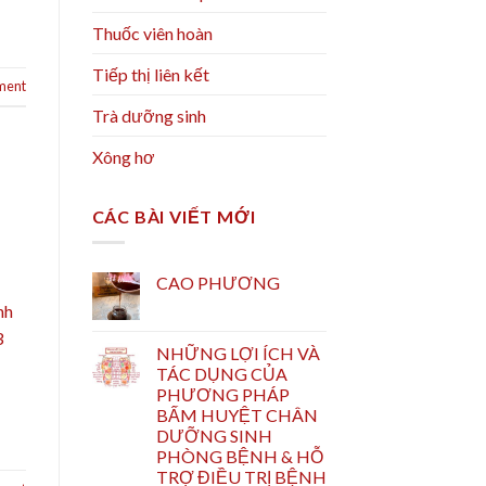
Thuốc viên hoàn
Tiếp thị liên kết
ment
Trà dưỡng sinh
Xông hơ
CÁC BÀI VIẾT MỚI
CAO PHƯƠNG
nh
3
NHỮNG LỢI ÍCH VÀ
TÁC DỤNG CỦA
PHƯƠNG PHÁP
BẤM HUYỆT CHÂN
DƯỠNG SINH
PHÒNG BỆNH & HỖ
TRỢ ĐIỀU TRỊ BỆNH