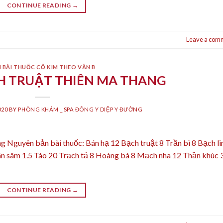
CONTINUE READING
→
Leave a com
 BÀI THUỐC CỔ KIM THEO VẦN B
H TRUẬT THIÊN MA THANG
020
BY
PHÒNG KHÁM _ SPA ĐÔNG Y DIỆP Y ĐƯỜNG
 Nguyên bản bài thuốc: Bán hạ 12 Bạch truật 8 Trần bì 8 Bạch li
n sâm 1.5 Táo 20 Trạch tả 8 Hoàng bá 8 Mạch nha 12 Thần khúc 
CONTINUE READING
→