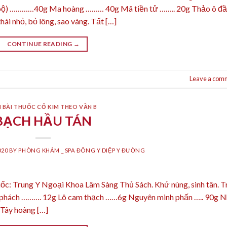
bộ) …………40g Ma hoàng ……… 40g Mã tiền tử …….. 20g Thảo ô đ
i nhỏ, bỏ lông, sao vàng. Tất […]
CONTINUE READING
→
Leave a com
 BÀI THUỐC CỔ KIM THEO VẦN B
BẠCH HẦU TÁN
020
BY
PHÒNG KHÁM _ SPA ĐÔNG Y DIỆP Y ĐƯỜNG
c: Trung Y Ngoại Khoa Lâm Sàng Thủ Sách. Khứ nùng, sinh tân. Tr
ổ phách ………. 12g Lô cam thạch ……6g Nguyên minh phấn ….. 90g 
Tây hoàng […]