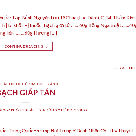
thuốc: Tạp Bệnh Nguyên Lưu Tê Chúc (Lục Dâm), Q.14. Thẩm Kim
ỉ. Trị bỉ khối. Vị thuốc: Bạch giới tử …… 60g Bồng Nga truật ……40
g liên …….. 60g Hương […]
CONTINUE READING
→
Leave a com
 BÀI THUỐC CỔ KIM THEO VẦN B
BẠCH GIÁP TÁN
020
BY
PHÒNG KHÁM _ SPA ĐÔNG Y DIỆP Y ĐƯỜNG
huốc: Trung Quốc Đương Đại Trung Y Danh Nhân Chí. Hoạt huyết,