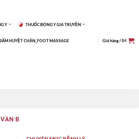
NG Y
THUỐC ĐÔNG Y GIA TRUYỀN
BẤM HUYỆT CHÂN_FOOT MASSAGE
Giỏ hàng /
0
₫
 VẦN B
CHUYÊN MỤC BỆNH LÝ