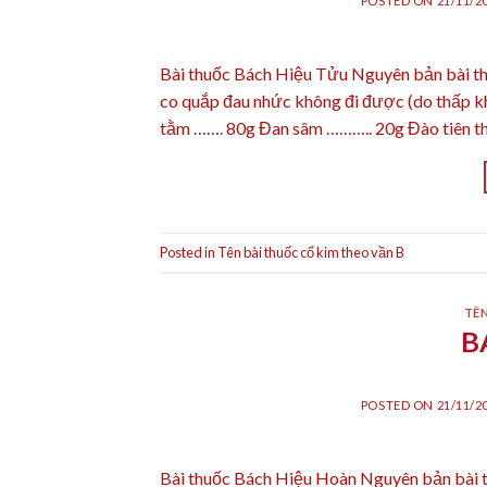
POSTED ON
21/11/2
Bài thuốc Bách Hiệu Tửu Nguyên bản bài t
co quắp đau nhức không đi được (do thấp k
tằm ……. 80g Đan sâm ……….. 20g Đào tiên t
Posted in
Tên bài thuốc cổ kim theo vần B
TÊN
B
POSTED ON
21/11/2
Bài thuốc Bách Hiệu Hoàn Nguyên bản bài 