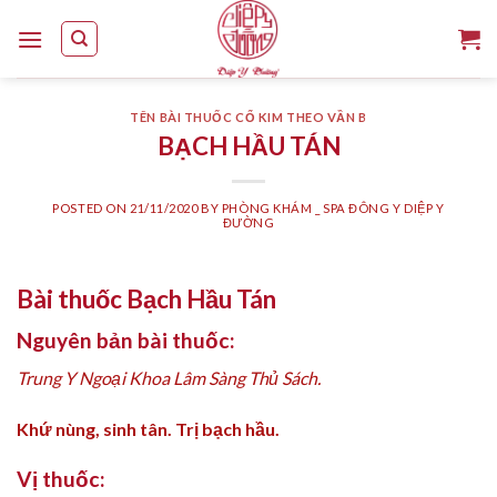
Skip
to
content
TÊN BÀI THUỐC CỔ KIM THEO VẦN B
BẠCH HẦU TÁN
POSTED ON
21/11/2020
BY
PHÒNG KHÁM _ SPA ĐÔNG Y DIỆP Y
ĐƯỜNG
Bài thuốc Bạch Hầu Tán
Nguyên bản bài thuốc:
Trung Y Ngoại Khoa Lâm Sàng Thủ Sách.
Khứ nùng, sinh tân. Trị bạch hầu.
Vị thuốc: