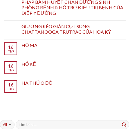
PHÁP BẤM HUYỆT CHÂN DƯỠNG SINH
PHÒNG BỆNH & HỖ TRỢ ĐIỀU TRỊ BỆNH CỦA
DIỆP Y ĐƯỜNG
GIƯỜNG KÉO GIÃN CỘT SỐNG
CHATTANOOGA TRUTRAC CỦA HOA KỲ
HỒ MA
16
Th7
HỔ KẾ
16
Th7
HÀ THỦ Ô ĐỎ
16
Th7
Tìm
kiếm: