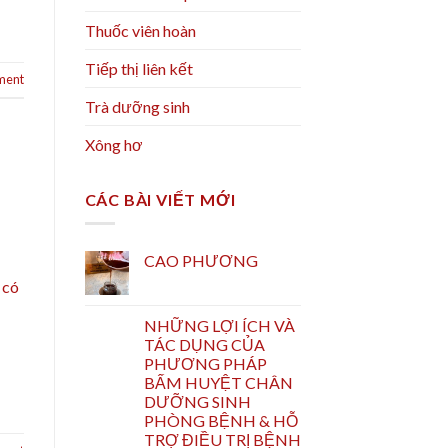
Thuốc viên hoàn
Tiếp thị liên kết
ment
Trà dưỡng sinh
Xông hơ
CÁC BÀI VIẾT MỚI
CAO PHƯƠNG
 có
NHỮNG LỢI ÍCH VÀ
TÁC DỤNG CỦA
PHƯƠNG PHÁP
BẤM HUYỆT CHÂN
DƯỠNG SINH
PHÒNG BỆNH & HỖ
TRỢ ĐIỀU TRỊ BỆNH