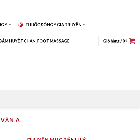
NG Y
THUỐC ĐÔNG Y GIA TRUYỀN
BẤM HUYỆT CHÂN_FOOT MASSAGE
Giỏ hàng /
0
₫
 VẦN A
CHUYÊN MỤC BỆNH LÝ