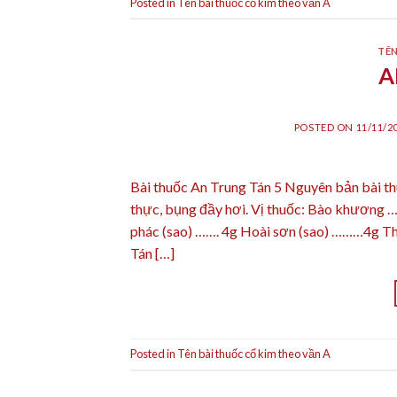
Posted in
Tên bài thuốc cổ kim theo vần A
TÊN
A
POSTED ON
11/11/2
Bài thuốc An Trung Tán 5 Nguyên bản bài th
thực, bụng đầy hơi. Vị thuốc: Bào khương 
phác (sao) ……. 4g Hoài sơn (sao) ………4g T
Tán […]
Posted in
Tên bài thuốc cổ kim theo vần A