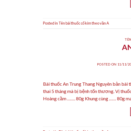
Posted in
Tên bài thuốc cổ kim theo vần A
TÊN
A
POSTED ON
11/11/2
Bài thuốc An Trung Thang Nguyên bản bài t
thai 5 tháng mà bị bệnh tổn thương. Vị thu
Hoàng cầm ……. 80g Khung cùng …… 80g ma 