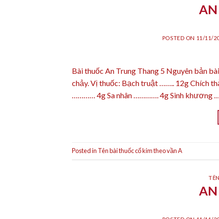
AN
POSTED ON
11/11/2
Bài thuốc An Trung Thang 5 Nguyên bản bài 
chảy. Vị thuốc: Bạch truật …….. 12g Chí
………… 4g Sa nhân …………. 4g Sinh khương …….
Posted in
Tên bài thuốc cổ kim theo vần A
TÊN
AN