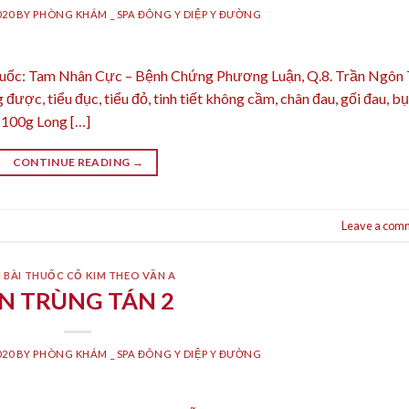
020
BY
PHÒNG KHÁM _ SPA ĐÔNG Y DIỆP Y ĐƯỜNG
thuốc: Tam Nhân Cực – Bệnh Chứng Phương Luận, Q.8. Trần Ngôn 
 được, tiểu đục, tiểu đỏ, tinh tiết không cầm, chân đau, gối đau, b
 100g Long […]
CONTINUE READING
→
Leave a com
 BÀI THUỐC CỔ KIM THEO VẦN A
N TRÙNG TÁN 2
020
BY
PHÒNG KHÁM _ SPA ĐÔNG Y DIỆP Y ĐƯỜNG