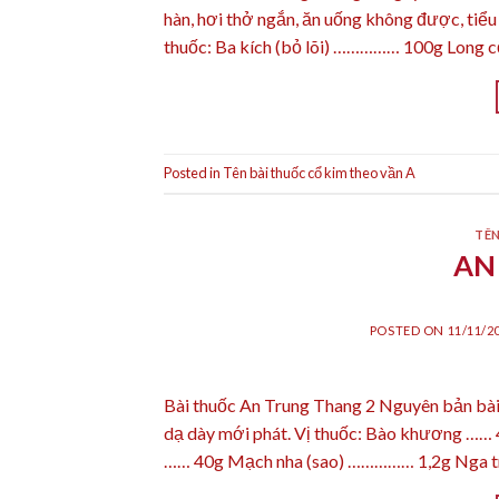
hàn, hơi thở ngắn, ăn uống không được, tiểu 
thuốc: Ba kích (bỏ lõi) …………… 100g Long 
Posted in
Tên bài thuốc cổ kim theo vần A
TÊN
AN
POSTED ON
11/11/2
Bài thuốc An Trung Thang 2 Nguyên bản bà
dạ dày mới phát. Vị thuốc: Bào khương ……
…… 40g Mạch nha (sao) …………… 1,2g Nga t