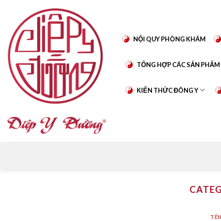
Skip
to
content
NỘI QUY PHÒNG KHÁM
TỔNG HỢP CÁC SẢN PHẨM
KIẾN THỨC ĐÔNG Y
CATEG
TÊN