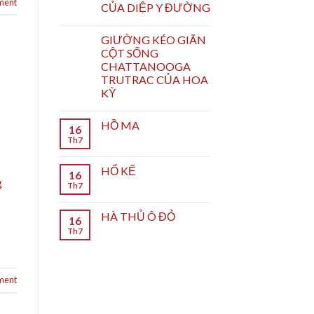
ment
CỦA DIỆP Y ĐƯỜNG
GIƯỜNG KÉO GIÃN
CỘT SỐNG
CHATTANOOGA
TRUTRAC CỦA HOA
KỲ
HỒ MA
16
Th7
HỔ KẾ
16
g
Th7
HÀ THỦ Ô ĐỎ
16
Th7
ment