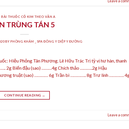
Leave a com
 BÀI THUỐC CỔ KIM THEO VẦN A
N TRÙNG TÁN 5
020
BY
PHÒNG KHÁM _ SPA ĐÔNG Y DIỆP Y ĐƯỜNG
uốc: Hiệu Phỏng Tân Phương. Lê Hữu Trác Trị tỳ vị hư hàn, thanh
…….. 2g Biển đậu (sao) ………4g Chích thảo ………..2g Hậu
hương truật (sao) ………… 6g Trần bì ………….. 8g Trư linh …………. 4
CONTINUE READING
→
Leave a com