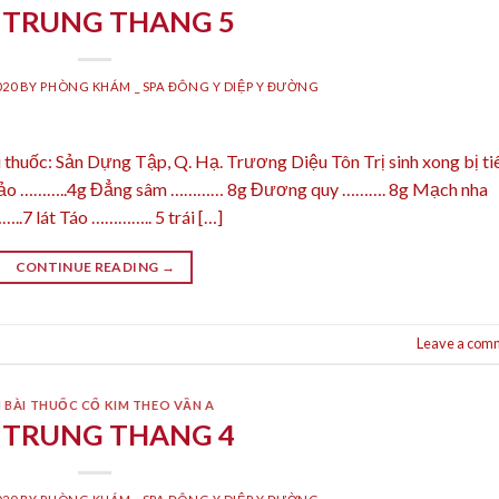
 TRUNG THANG 5
020
BY
PHÒNG KHÁM _ SPA ĐÔNG Y DIỆP Y ĐƯỜNG
thuốc: Sản Dựng Tập, Q. Hạ. Trương Diệu Tôn Trị sinh xong bị ti
ch thảo ………..4g Đẳng sâm ………… 8g Đương quy ………. 8g Mạch nha
.7 lát Táo ………….. 5 trái […]
CONTINUE READING
→
Leave a com
 BÀI THUỐC CỔ KIM THEO VẦN A
 TRUNG THANG 4