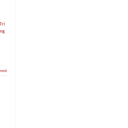
Trị
ụng
ment