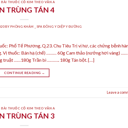
 BÀI THUỐC CỔ KIM THEO VẦN A
N TRÙNG TÁN 4
020
BY
PHÒNG KHÁM _ SPA ĐÔNG Y DIỆP Y ĐƯỜNG
uốc: Phổ Tế Phương, Q.23. Chu Tiêu Trị vị hư, các chứng bệnh hà
ng. Vị thuốc: Bán hạ (chế) ……… 60g Cam thảo (nướng hơi vàng) ……
 truật ……180g Trần bì ……….. 180g Tán bột. […]
CONTINUE READING
→
Leave a com
 BÀI THUỐC CỔ KIM THEO VẦN A
N TRÙNG TÁN 3