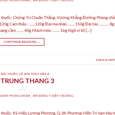
020
BY
PHÒNG KHÁM _ SPA ĐÔNG Y DIỆP Y ĐƯỜNG
ài thuốc: Chứng Trị Chuẩn Thằng. Vương Khẳng Đường Phòng ch
….. 120g Cam thảo ……..120g Đại ma nhân ……. 150g Đại táo ………. 8g
àng cầm ……. 40g Mạch môn …….. 16g Ngũ vị tử […]
CONTINUE READING
→
Leave a com
 BÀI THUỐC CỔ KIM THEO VẦN A
 TRUNG THANG 3
020
BY
PHÒNG KHÁM _ SPA ĐÔNG Y DIỆP Y ĐƯỜNG
 thuốc: Kỳ Hiệu Lương Phương, Q.34. Phương Hiền Trị tam tiêu 