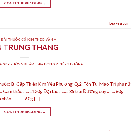
CONTINUE READING
→
Leave a com
 BÀI THUỐC CỔ KIM THEO VẦN A
N TRUNG THANG
020
BY
PHÒNG KHÁM _ SPA ĐÔNG Y DIỆP Y ĐƯỜNG
huốc: Bị Cấp Thiên Kim Yếu Phương, Q.2. Tôn Tư Mạo Trị phụ nữ
ốc: Cam thảo ……..120g Đại táo …….. 35 trái Đương quy ……. 80g
nhân ……….. 60g […]
CONTINUE READING
→