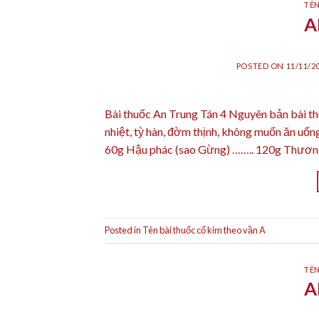
TÊN
A
POSTED ON
11/11/2
Bài thuốc An Trung Tán 4 Nguyên bản bài th
nhiệt, tỳ hàn, đờm thịnh, không muốn ăn uố
60g Hậu phác (sao Gừng) …….. 120g Thương
Posted in
Tên bài thuốc cổ kim theo vần A
TÊN
A