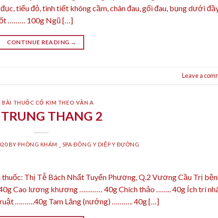
đục, tiểu đỏ, tinh tiết không cầm, chân đau, gối đau, bụng dưới đầy
cốt ……… 100g Ngũ […]
CONTINUE READING
→
Leave a com
 BÀI THUỐC CỔ KIM THEO VẦN A
 TRUNG THANG 2
020
BY
PHÒNG KHÁM _ SPA ĐÔNG Y DIỆP Y ĐƯỜNG
i thuốc: Thị Tễ Bách Nhất Tuyển Phương, Q.2 Vương Cầu Trị bện
 40g Cao lương khương ………… 40g Chích thảo …….. 40g Ích trí nh
ruật ……….40g Tam Lăng (nướng) ……….. 40g […]