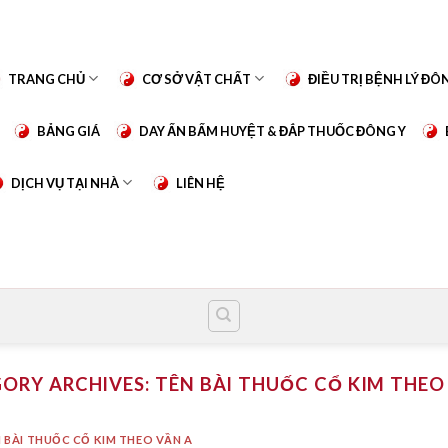
TRANG CHỦ
CƠ SỞ VẬT CHẤT
ĐIỀU TRỊ BỆNH LÝ ĐÔ
BẢNG GIÁ
DAY ẤN BẤM HUYỆT & ĐẮP THUỐC ĐÔNG Y
DỊCH VỤ TẠI NHÀ
LIÊN HỆ
ORY ARCHIVES:
TÊN BÀI THUỐC CỔ KIM THEO
 BÀI THUỐC CỔ KIM THEO VẦN A