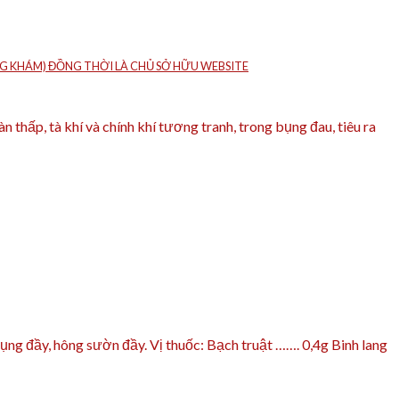
HÒNG KHÁM) ĐỒNG THỜI LÀ CHỦ SỞ HỮU WEBSITE
hấp, tà khí và chính khí tương tranh, trong bụng đau, tiêu ra
ng đầy, hông sườn đầy. Vị thuốc: Bạch truật ……. 0,4g Binh lang