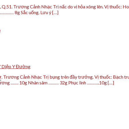
ư, Q.51. Trương Cảnh Nhạc Trị nấc do vị hỏa xông lên. Vị thu
 ………… 8g Sắc uống. Lưu ý […]
)
Y Diệp Y Đường
hư. Trương Cảnh Nhạc Trị bụng trên đầy trướng. Vị thuốc: Bạc
.
ương ……. 10g Nhân sâm ……… 32g Phục linh ………..10g […]