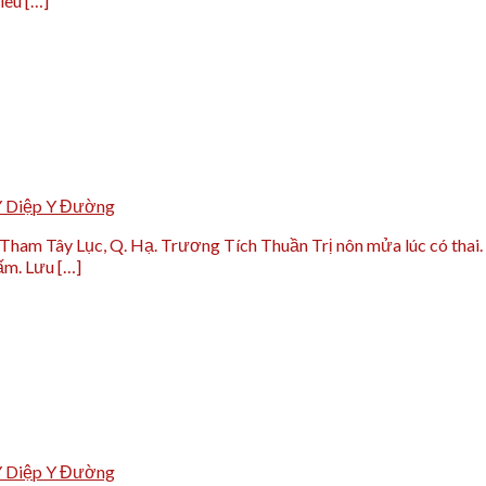
iêu […]
Y Diệp Y Đường
Tham Tây Lục, Q. Hạ. Trương Tích Thuần Trị nôn mửa lúc có thai
ấm. Lưu […]
Y Diệp Y Đường