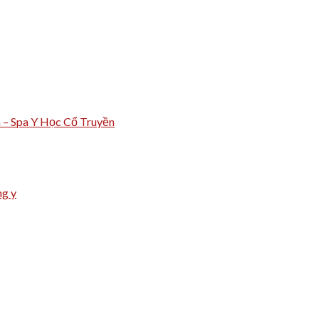
m – Spa Y Học Cổ Truyền
ng y