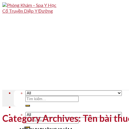
Skip
to
content
Tìm
kiếm:
Category Archives:
Tên bài th
Tìm
kiếm: