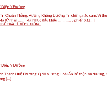
Y Diệp Y Đường
 Trị Chuẩn Thằng. Vương Khẳng Đường Trị chứng não cam. Vị 
Ma tử nhân ……… 4g Nhục đậu khấu ………….. 5 phiến Xạ […]
GŨ Y BÁC SĨ DIỆP Y ĐƯỜNG
Y Diệp Y Đường
Thánh Huệ Phương, Q.98 Vương Hoài Ẩn Bổ thận, ôn dương, lý khí,
ơng […]