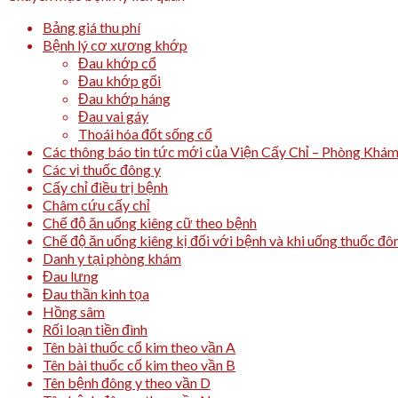
Bảng giá thu phí
Bệnh lý cơ xương khớp
Đau khớp cổ
Đau khớp gối
Đau khớp háng
Đau vai gáy
Thoái hóa đốt sống cổ
Các thông báo tin tức mới của Viện Cấy Chỉ – Phòng Khá
Các vị thuốc đông y
Cấy chỉ điều trị bệnh
Châm cứu cấy chỉ
Chế độ ăn uống kiêng cữ theo bệnh
Chế độ ăn uống kiêng kị đối với bệnh và khi uống thuốc đô
Danh y tại phòng khám
Đau lưng
Đau thần kinh tọa
Hồng sâm
Rối loạn tiền đình
Tên bài thuốc cổ kim theo vần A
Tên bài thuốc cổ kim theo vần B
Tên bệnh đông y theo vần D