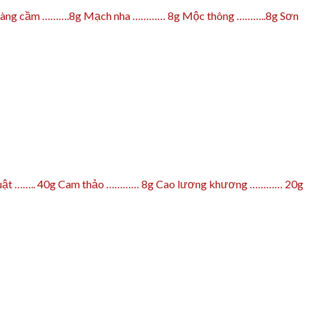
ốc: Hoàng cầm ……….8g Mạch nha ………… 8g Mộc thông ………..8g Sơn
h truật …….. 40g Cam thảo ………… 8g Cao lương khương ………… 20g