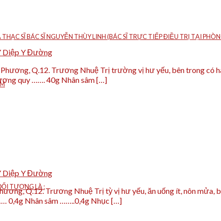
À THẠC SĨ BÁC SĨ NGUYỄN THÙY LINH (BÁC SĨ TRỰC TIẾP ĐIỀU TRỊ TẠI P
Y Diệp Y Đường
ương, Q.12. Trương Nhuệ Trị trường vị hư yếu, bên trong có hàn t
Đương quy ……. 40g Nhân sâm […]
ÁM
Y Diệp Y Đường
ỐI TƯỢNG LÀ :
ơng, Q.12. Trương Nhuệ Trị tỳ vị hư yếu, ăn uống ít, nôn mửa, bụ
… 0,4g Nhân sâm ……..0,4g Nhục […]