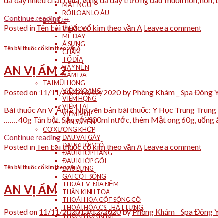
dạ dày nhiều chất chua, vùng dạ dày trướng đau, muốn nôn, nôn, t
MẤT NGỦ
RỐI LOẠN LO ÂU
Continue reading
→
DA LIỄU
Posted in
Tên bài thuốc cổ kim theo vần A
Leave a comment
VIÊM DA
MỀ ĐAY
Á SỪNG
Tên bài thuốc cổ kim theo vần A
CHÀM
TỔ ĐĨA
AN VỊ ẨM 2
VẨY NẾN
NẤM DA
TAI MŨI HỌNG
VIÊM XOANG
Posted on
11/11/2020
13/12/2020
by
Phòng Khám _ Spa Đông 
VIÊM HỌNG
VIÊM TAI
Bài thuốc An Vị Ẩm 2 Nguyên bản bài thuốc: Y Học Trung Trung 
VIÊM MŨI
……. 40g Tán bột. Sắc với 300ml nước, thêm Mật ong 60g, uống 
HEN SUYỄN
CƠ XƯƠNG KHỚP
Continue reading
→
ĐAU VAI GÁY
ĐAU KHỚP CỔ
Posted in
Tên bài thuốc cổ kim theo vần A
Leave a comment
ĐAU KHỚP HÁNG
ĐAU KHỚP GỐI
Tên bài thuốc cổ kim theo vần A
ĐAU LƯNG
GAI CỘT SỐNG
THOÁT VỊ ĐĨA ĐỆM
AN VỊ ẨM
THẦN KINH TỌA
THOÁI HÓA CỘT SỐNG CỔ
THOÁI HÓA CS THẮT LƯNG
Posted on
11/11/2020
13/12/2020
by
Phòng Khám _ Spa Đông 
THOÁI HÓA KHỚP