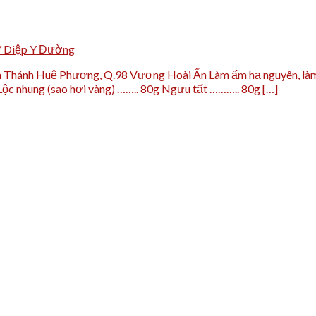
Y Diệp Y Đường
Thánh Huệ Phương, Q.98 Vương Hoài Ẩn Làm ấm hạ nguyên, làm mạ
ộc nhung (sao hơi vàng) …….. 80g Ngưu tất ……….. 80g […]