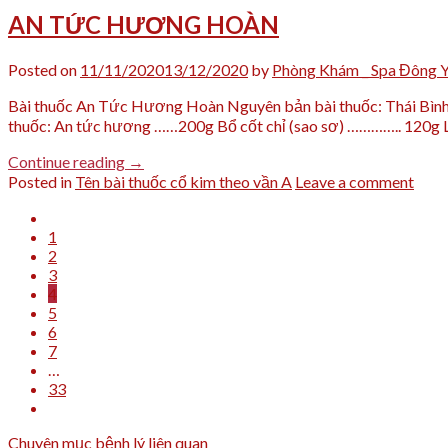
AN TỨC HƯƠNG HOÀN
Posted on
11/11/2020
13/12/2020
by
Phòng Khám _ Spa Đông 
Bài thuốc An Tức Hương Hoàn Nguyên bản bài thuốc: Thái Bình 
thuốc: An tức hương ……200g Bổ cốt chỉ (sao sơ) ………….. 120g L
Continue reading
→
Posted in
Tên bài thuốc cổ kim theo vần A
Leave a comment
1
2
3
4
5
6
7
…
33
Chuyên mục bệnh lý liên quan