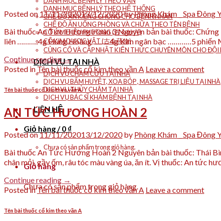
DANH MỤC BỆNH LÝ THEO VẦN
DANH MỤC BỆNH LÝ THEO HỆ THỐNG
Posted on
11/11/2020
13/12/2020
by
Phòng Khám _ Spa Đông 
CHẾ ĐỘ ĂN KIÊNG CHUNG CHO BỆNH NHÂN
CHẾ ĐỘ ĂN UỐNG PHÒNG VÀ CHỮA THEO TÊN BỆNH
Bài thuốc An Tức Hương Hoàn 3 Nguyên bản bài thuốc: Chứng
CỔ KIM DIỆU PHƯƠNG (古今妙方)
liên ………..4g Hùng Hoàng …….. 4g Kim ngân bạc …………5 phiến 
CỔ KIM DƯỢC VẬT (古今药物)
CỦNG CỐ VÀ CẬP NHẬT KIẾN THỨC CHUYÊN MÔN CHO ĐỘI N
Continue reading
→
DỊCH VỤ TẠI NHÀ
Posted in
Tên bài thuốc cổ kim theo vần A
Leave a comment
DỊCH VỤ CHÂM CỨU TẠI NHÀ
DỊCH VỤ BẤM HUYỆT, XOA BÓP , MASSAGE TRỊ LIỆU TẠI NHÀ
DỊCH VỤ THỦY CHÂM TẠI NHÀ
Tên bài thuốc cổ kim theo vần A
DỊCH VỤ BÁC SĨ KHÁM BỆNH TẠI NHÀ
LIÊN HỆ
AN TỨC HƯƠNG HOÀN 2
Giỏ hàng /
0
₫
Posted on
11/11/2020
13/12/2020
by
Phòng Khám _ Spa Đông 
Chưa có sản phẩm trong giỏ hàng.
Bài thuốc An Tức Hương Hoàn 2 Nguyên bản bài thuốc: Thái Bình 
chân mỏi, gầy ốm, râu tóc màu vàng úa, ăn ít. Vị thuốc: An tức hư
Giỏ hàng
Continue reading
→
Chưa có sản phẩm trong giỏ hàng.
Posted in
Tên bài thuốc cổ kim theo vần A
Leave a comment
Tên bài thuốc cổ kim theo vần A