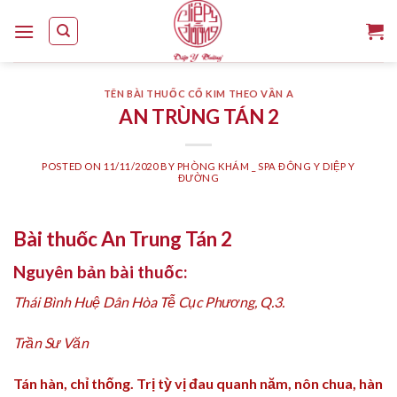
Skip
to
content
TÊN BÀI THUỐC CỔ KIM THEO VẦN A
AN TRÙNG TÁN 2
POSTED ON
11/11/2020
BY
PHÒNG KHÁM _ SPA ĐÔNG Y DIỆP Y
ĐƯỜNG
Bài thuốc An Trung Tán 2
Nguyên bản bài thuốc:
Thái Bình Huệ Dân Hòa Tễ Cục Phương, Q.3.
Trần Sư Văn
Tán hàn, chỉ thống. Trị tỳ vị đau quanh năm, nôn chua, hàn