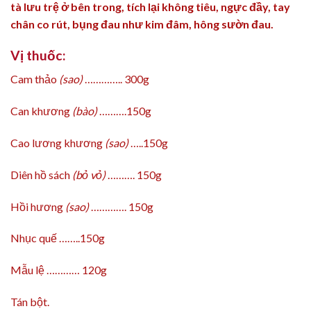
tà lưu trệ ở bên trong, tích lại không tiêu, ngực đầy, tay
chân co rút, bụng đau như kim đâm, hông sườn đau.
Vị thuốc:
Cam thảo
(sao)
………….. 300g
Can khương
(bào)
……….150g
Cao lương khương
(sao)
…..150g
Diên hồ sách
(bỏ vỏ)
………. 150g
Hồi hương
(sao)
…………. 150g
Nhục quế ……..150g
Mẫu lệ ………… 120g
Tán bột.