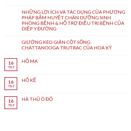
NHỮNG LỢI ÍCH VÀ TÁC DỤNG CỦA PHƯƠNG
PHÁP BẤM HUYỆT CHÂN DƯỠNG SINH
PHÒNG BỆNH & HỖ TRỢ ĐIỀU TRỊ BỆNH CỦA
DIỆP Y ĐƯỜNG
GIƯỜNG KÉO GIÃN CỘT SỐNG
CHATTANOOGA TRUTRAC CỦA HOA KỲ
HỒ MA
16
Th7
HỔ KẾ
16
Th7
HÀ THỦ Ô ĐỎ
16
Th7