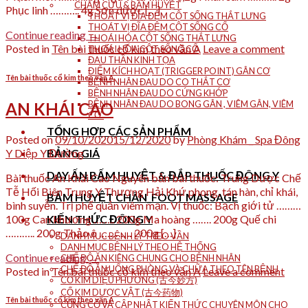
CHÂM CỨU & BẤM HUYỆT
Phục linh ……….. 4g Sơn dược […]
THOÁT VỊ ĐĨA ĐỆM CỘT SỐNG THẮT LƯNG
THOÁT VỊ ĐĨA ĐỆM CỘT SỐNG CỔ
Continue reading
→
THOÁI HÓA CỘT SỐNG THẮT LƯNG
Posted in
Tên bài thuốc cổ kim theo vần A
Leave a comment
THOÁI HÓA CỘT SỐNG CỔ
ĐAU THẦN KINH TỌA
ĐIỂM KÍCH HOẠT (TRIGGER POINT) GÂN CƠ
Tên bài thuốc cổ kim theo vần A
BỆNH NHÂN ĐAU DO CO THẮT CƠ
BỆNH NHÂN ĐAU DO CỨNG KHỚP
BỆNH NHÂN ĐAU DO BONG GÂN , VIÊM GÂN, VIÊM
AN KHÁI CAO
CƠ.
TỔNG HỢP CÁC SẢN PHẨM
Posted on
09/10/2020
15/12/2020
by
Phòng Khám _ Spa Đông
Y Diệp Y Đường
BẢNG GIÁ
DAY ẤN BẤM HUYỆT & ĐẮP THUỐC ĐÔNG Y
Bài thuốc An Khái Cao Nguyên bản bài thuốc: Trung Dược Chế
Tễ Hối Biên Trung Y Thượng Hải Khứ phong, tán hàn, chỉ khái,
BẤM HUYỆT CHÂN_FOOT MASSAGE
bình suyễn. Trị phế quản viêm mạn. Vị thuốc: Bạch giới tử ………
100g Can khương …….. 200g Ma hoàng ……. 200g Quế chi
KIẾN THỨC ĐÔNG Y
……….. 200g Thảo ô ………… 200g […]
DANH MỤC BỆNH LÝ THEO VẦN
DANH MỤC BỆNH LÝ THEO HỆ THỐNG
Continue reading
→
CHẾ ĐỘ ĂN KIÊNG CHUNG CHO BỆNH NHÂN
CHẾ ĐỘ ĂN UỐNG PHÒNG VÀ CHỮA THEO TÊN BỆNH
Posted in
Tên bài thuốc cổ kim theo vần A
Leave a comment
CỔ KIM DIỆU PHƯƠNG (古今妙方)
CỔ KIM DƯỢC VẬT (古今药物)
Tên bài thuốc cổ kim theo vần A
CỦNG CỐ VÀ CẬP NHẬT KIẾN THỨC CHUYÊN MÔN CHO