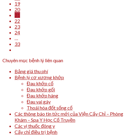
19
20
21
22
23
24
…
33
Chuyên mục bệnh lý liên quan
Bảng giá thu phí
Bệnh lý cơ xương khớp
Đau khớp cổ
Đau khớp gối
Đau khớp háng
Đau vai gáy
Thoái hóa đốt sống cổ
Các thông báo tin tức mới của Viện Cấy Chỉ – Phòng
Khám – Spa Y Học Cổ Truyền
Các vị thuốc đông y
Cấy chỉ điều trị bệnh