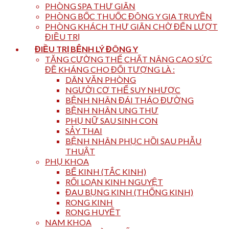
PHÒNG SPA THƯ GIÃN
PHÒNG BỐC THUỐC ĐÔNG Y GIA TRUYỀN
PHÒNG KHÁCH THƯ GIÃN CHỜ ĐẾN LƯỢT
ĐIỀU TRỊ
ĐIỀU TRỊ BỆNH LÝ ĐÔNG Y
TĂNG CƯỜNG THỂ CHẤT NÂNG CAO SỨC
ĐỀ KHÁNG CHO ĐỐI TƯỢNG LÀ :
DÂN VĂN PHÒNG
NGƯỜI CƠ THỂ SUY NHƯỢC
BỆNH NHÂN ĐÁI THÁO ĐƯỜNG
BỆNH NHÂN UNG THƯ
PHỤ NỮ SAU SINH CON
SẢY THAI
BỆNH NHÂN PHỤC HỒI SAU PHẪU
THUẬT
PHỤ KHOA
BẾ KINH (TẮC KINH)
RỐI LOẠN KINH NGUYỆT
ĐAU BỤNG KINH (THỐNG KINH)
RONG KINH
RONG HUYẾT
NAM KHOA