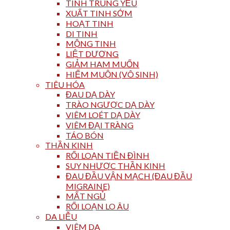
TINH TRÙNG YẾU
XUẤT TINH SỚM
HOẠT TINH
DI TINH
MỘNG TINH
LIỆT DƯƠNG
GIẢM HAM MUỐN
HIẾM MUỘN (VÔ SINH)
TIÊU HÓA
ĐAU DẠ DÀY
TRÀO NGƯỢC DẠ DÀY
VIÊM LOÉT DẠ DÀY
VIÊM ĐẠI TRÀNG
TÁO BÓN
THẦN KINH
RỐI LOẠN TIỀN ĐÌNH
SUY NHƯỢC THẦN KINH
ĐAU ĐẦU VẬN MẠCH (ĐAU ĐẦU
MIGRAINE)
MẤT NGỦ
RỐI LOẠN LO ÂU
DA LIỄU
VIÊM DA