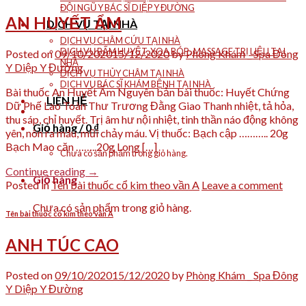
ĐỘI NGŨ Y BÁC SĨ DIỆP Y ĐƯỜNG
AN HUYẾT ẨM
DỊCH VỤ TẠI NHÀ
DỊCH VỤ CHÂM CỨU TẠI NHÀ
DỊCH VỤ BẤM HUYỆT, XOA BÓP , MASSAGE TRỊ LIỆU TẠI
Posted on
09/10/2020
15/12/2020
by
Phòng Khám _ Spa Đông
NHÀ
Y Diệp Y Đường
DỊCH VỤ THỦY CHÂM TẠI NHÀ
DỊCH VỤ BÁC SĨ KHÁM BỆNH TẠI NHÀ
Bài thuốc An Huyết Ẩm Nguyên bản bài thuốc: Huyết Chứng
LIÊN HỆ
Dữ Phế Lao Toàn Thư Trương Đằng Giao Thanh nhiệt, tả hỏa,
thu sáp, chỉ huyết. Trị âm hư nội nhiệt, tinh thần náo động không
Giỏ hàng /
0
₫
yên, nôn ra máu, mũi chảy máu. Vị thuốc: Bạch cập ……….. 20g
Bạch Mao căn ……..20g Long […]
Chưa có sản phẩm trong giỏ hàng.
Continue reading
→
Giỏ hàng
Posted in
Tên bài thuốc cổ kim theo vần A
Leave a comment
Chưa có sản phẩm trong giỏ hàng.
Tên bài thuốc cổ kim theo vần A
ANH TÚC CAO
Posted on
09/10/2020
15/12/2020
by
Phòng Khám _ Spa Đông
Y Diệp Y Đường