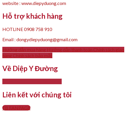
website : www.diepyduong.com
Hỗ trợ khách hàng
HOTLINE 0908 758 910
Email : dongydiepyduong@gmail.com
Hướng dẫn mua hàng
Hướng dẫn thanh toán
Chính sách giao
hàng
Chính sách bảo mật
Về Diệp Y Đường
- Giới thiệu
- Thông tin liên hệ
Liên kết với chúng tôi
FB FANPAGE