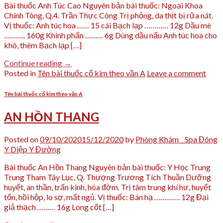
Bài thuốc Anh Túc Cao Nguyên bản bài thuốc: Ngoại Khoa
Chính Tông, Q.4. Trần Thực Công Trị phỏng, da thịt bị rữa nát.
Vị thuốc: Anh túc hoa …… 15 cái Bạch lạp ………… 12g Dầu mè
……….. 160g Khinh phấn ……… 6g Dùng dầu nấu Anh túc hoa cho
khô, thêm Bạch lạp […]
Continue reading
→
Posted in
Tên bài thuốc cổ kim theo vần A
Leave a comment
Tên bài thuốc cổ kim theo vần A
AN HỒN THANG
Posted on
09/10/2020
15/12/2020
by
Phòng Khám _ Spa Đông
Y Diệp Y Đường
Bài thuốc An Hồn Thang Nguyên bản bài thuốc: Y Học Trung
Trung Tham Tây Lục, Q. Thượng Trương Tích Thuần Dưỡng
huyết, an thần, trấn kinh, hóa đờm. Trị tâm trung khí hư, huyết
tổn, hồi hộp, lo sợ, mất ngủ. Vị thuốc: Bán hạ …………. 12g Đại
giả thạch ……… 16g Long cốt […]