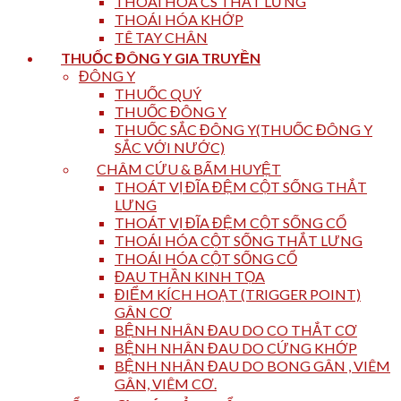
THOÁI HÓA CS THẮT LƯNG
THOÁI HÓA KHỚP
TÊ TAY CHÂN
THUỐC ĐÔNG Y GIA TRUYỀN
ĐÔNG Y
THUỐC QUÝ
THUỐC ĐÔNG Y
THUỐC SẮC ĐÔNG Y(THUỐC ĐÔNG Y
SẮC VỚI NƯỚC)
CHÂM CỨU & BẤM HUYỆT
THOÁT VỊ ĐĨA ĐỆM CỘT SỐNG THẮT
LƯNG
THOÁT VỊ ĐĨA ĐỆM CỘT SỐNG CỔ
THOÁI HÓA CỘT SỐNG THẮT LƯNG
THOÁI HÓA CỘT SỐNG CỔ
ĐAU THẦN KINH TỌA
ĐIỂM KÍCH HOẠT (TRIGGER POINT)
GÂN CƠ
BỆNH NHÂN ĐAU DO CO THẮT CƠ
BỆNH NHÂN ĐAU DO CỨNG KHỚP
BỆNH NHÂN ĐAU DO BONG GÂN , VIÊM
GÂN, VIÊM CƠ.