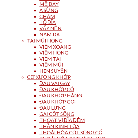
MỀ ĐAY
Á SỪNG
CHÀM
TỔ ĐĨA
VẨY NẾN
NẤM DA
TAI MŨI HỌNG
VIÊM XOANG
VIÊM HỌNG
VIÊM TAI
VIÊM MŨI
HEN SUYỄN
CƠ XƯƠNG KHỚP
ĐAU VAI GÁY
ĐAU KHỚP CỔ
ĐAU KHỚP HÁNG
ĐAU KHỚP GỐI
ĐAU LƯNG
GAI CỘT SỐNG
THOÁT VỊ ĐĨA ĐỆM
THẦN KINH TỌA
THOÁI HÓA CỘT SỐNG CỔ