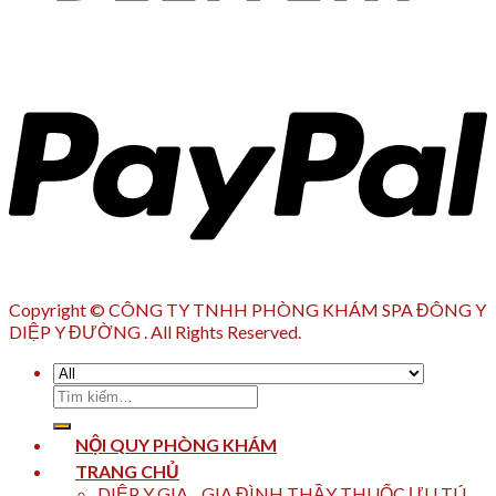
Copyright © CÔNG TY TNHH PHÒNG KHÁM SPA ĐÔNG Y
DIỆP Y ĐƯỜNG . All Rights Reserved.
Tìm
kiếm:
NỘI QUY PHÒNG KHÁM
TRANG CHỦ
DIỆP Y GIA _ GIA ĐÌNH THẦY THUỐC ƯU TÚ