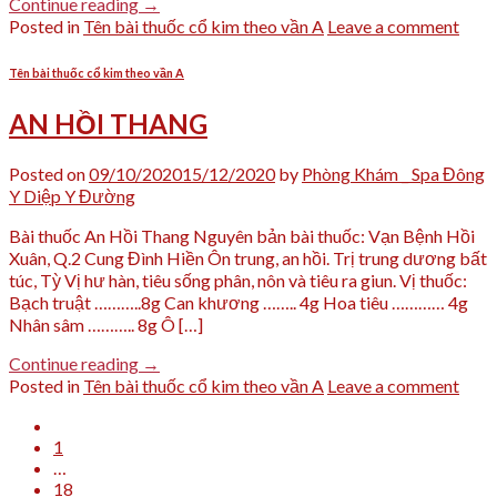
Continue reading
→
Posted in
Tên bài thuốc cổ kim theo vần A
Leave a comment
Tên bài thuốc cổ kim theo vần A
AN HỒI THANG
Posted on
09/10/2020
15/12/2020
by
Phòng Khám _ Spa Đông
Y Diệp Y Đường
Bài thuốc An Hồi Thang Nguyên bản bài thuốc: Vạn Bệnh Hồi
Xuân, Q.2 Cung Đình Hiền Ôn trung, an hồi. Trị trung dương bất
túc, Tỳ Vị hư hàn, tiêu sống phân, nôn và tiêu ra giun. Vị thuốc:
Bạch truật ………..8g Can khương …….. 4g Hoa tiêu ………… 4g
Nhân sâm ……….. 8g Ô […]
Continue reading
→
Posted in
Tên bài thuốc cổ kim theo vần A
Leave a comment
1
…
18