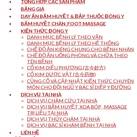
TỔNG HỢP CÁC SẢN PHẨM
BẢNG GIÁ
DAY ẤN BẤM HUYỆT & ĐẮP THUỐC ĐÔNG Y
BẤM HUYỆT CHÂN_FOOT MASSAGE
KIẾN THỨC ĐÔNG Y
DANH MỤC BỆNH LÝ THEO VẦN
DANH MỤC BỆNH LÝ THEO HỆ THỐNG
CHẾ ĐỘ ĂN KIÊNG CHUNG CHO BỆNH NHÂN
CHẾ ĐỘ ĂN UỐNG PHÒNG VÀ CHỮA THEO
TÊN BỆNH
CỔ KIM DIỆU PHƯƠNG (古今妙方)
CỔ KIM DƯỢC VẬT (古今药物)
CỦNG CỐ VÀ CẬP NHẬT KIẾN THỨC CHUYÊN
MÔN CHO ĐỘI NGŨ Y BÁC SĨ DIỆP Y ĐƯỜNG
DỊCH VỤ TẠI NHÀ
DỊCH VỤ CHÂM CỨU TẠI NHÀ
DỊCH VỤ BẤM HUYỆT, XOA BÓP , MASSAGE
TRỊ LIỆU TẠI NHÀ
DỊCH VỤ THỦY CHÂM TẠI NHÀ
DỊCH VỤ BÁC SĨ KHÁM BỆNH TẠI NHÀ
LIÊN HỆ