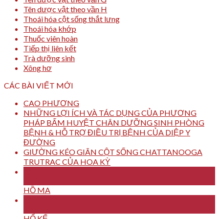
Tên dược vật theo vần H
Thoái hóa cột sống thắt lưng
Thoái hóa khớp
Thuốc viên hoàn
Tiếp thị liên kết
Trà dưỡng sinh
Xông hơ
CÁC BÀI VIẾT MỚI
CAO PHƯƠNG
NHỮNG LỢI ÍCH VÀ TÁC DỤNG CỦA PHƯƠNG
PHÁP BẤM HUYỆT CHÂN DƯỠNG SINH PHÒNG
BỆNH & HỖ TRỢ ĐIỀU TRỊ BỆNH CỦA DIỆP Y
ĐƯỜNG
GIƯỜNG KÉO GIÃN CỘT SỐNG CHATTANOOGA
TRUTRAC CỦA HOA KỲ
16
Th7
HỒ MA
16
Th7
HỔ KẾ