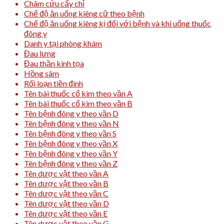
Châm cứu cấy chỉ
Chế độ ăn uống kiêng cữ theo bệnh
Chế độ ăn uống kiêng kị đối với bệnh và khi uống thuốc
đông y
Danh y tại phòng khám
Đau lưng
Đau thần kinh tọa
Hồng sâm
Rối loạn tiền đình
Tên bài thuốc cổ kim theo vần A
Tên bài thuốc cổ kim theo vần B
Tên bệnh đông y theo vần D
Tên bệnh đông y theo vần N
Tên bệnh đông y theo vần S
Tên bệnh đông y theo vần X
Tên bệnh đông y theo vần Y
Tên bệnh đông y theo vần Z
Tên dược vật theo vần A
Tên dược vật theo vần B
Tên dược vật theo vần C
Tên dược vật theo vần D
Tên dược vật theo vần E
Tên dược vật theo vần G