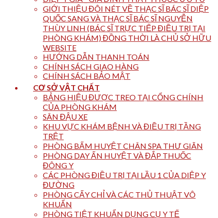
GIỚI THIỆU ĐÔI NÉT VỀ THẠC SĨ BÁC SĨ DIỆP
QUỐC SANG VÀ THẠC SĨ BÁC SĨ NGUYỄN
THÙY LINH (BÁC SĨ TRỰC TIẾP ĐIỀU TRỊ TẠI
PHÒNG KHÁM) ĐỒNG THỜI LÀ CHỦ SỞ HỮU
WEBSITE
HƯỚNG DẪN THANH TOÁN
CHÍNH SÁCH GIAO HÀNG
CHÍNH SÁCH BẢO MẬT
CƠ SỞ VẬT CHẤT
BẢNG HIỆU ĐƯỢC TREO TẠI CỔNG CHÍNH
CỦA PHÒNG KHÁM
SÂN ĐẬU XE
KHU VỰC KHÁM BỆNH VÀ ĐIỀU TRỊ TẦNG
TRỆT
PHÒNG BẤM HUYỆT CHÂN SPA THƯ GIÃN
PHÒNG DAY ẤN HUYỆT VÀ ĐẮP THUỐC
ĐÔNG Y
CÁC PHÒNG ĐIỀU TRỊ TẠI LẦU 1 CỦA DIỆP Y
ĐƯỜNG
PHÒNG CẤY CHỈ VÀ CÁC THỦ THUẬT VÔ
KHUẨN
PHÒNG TIỆT KHUẨN DỤNG CỤ Y TẾ