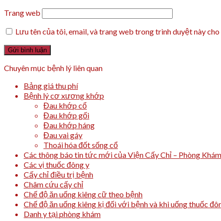
Trang web
Lưu tên của tôi, email, và trang web trong trình duyệt này cho 
Chuyên mục bệnh lý liên quan
Bảng giá thu phí
Bệnh lý cơ xương khớp
Đau khớp cổ
Đau khớp gối
Đau khớp háng
Đau vai gáy
Thoái hóa đốt sống cổ
Các thông báo tin tức mới của Viện Cấy Chỉ – Phòng Khá
Các vị thuốc đông y
Cấy chỉ điều trị bệnh
Châm cứu cấy chỉ
Chế độ ăn uống kiêng cữ theo bệnh
Chế độ ăn uống kiêng kị đối với bệnh và khi uống thuốc đô
Danh y tại phòng khám