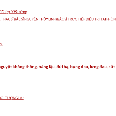
Y Diệp Y Đường
À THẠC SĨ BÁC SĨ NGUYỄN THÙY LINH (BÁC SĨ TRỰC TIẾP ĐIỀU TRỊ TẠI P
ÁM
nguyệt không thông, băng lậu, đới hạ, bụng đau, lưng đau, sốt 
ỐI TƯỢNG LÀ :