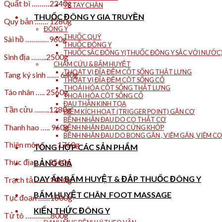
Quất bì ………2240g
TÊ TAY CHÂN
THUỐC ĐÔNG Y GIA TRUYỀN
Quy bản ……. 1280g
ĐÔNG Y
THUỐC QUÝ
Sài hồ …………960g
THUỐC ĐÔNG Y
THUỐC SẮC ĐÔNG Y(THUỐC ĐÔNG Y SẮC VỚI NƯỚC
Sinh địa ……..2500g
CHÂM CỨU & BẤM HUYỆT
THOÁT VỊ ĐĨA ĐỆM CỘT SỐNG THẮT LƯNG
Tang ký sinh …… 640g
THOÁT VỊ ĐĨA ĐỆM CỘT SỐNG CỔ
THOÁI HÓA CỘT SỐNG THẮT LƯNG
Táo nhân ….. 2560g
THOÁI HÓA CỘT SỐNG CỔ
ĐAU THẦN KINH TỌA
Tần cửu ……..1280g
ĐIỂM KÍCH HOẠT (TRIGGER POINT) GÂN CƠ
BỆNH NHÂN ĐAU DO CO THẮT CƠ
Thanh hao ….. 960g
BỆNH NHÂN ĐAU DO CỨNG KHỚP
BỆNH NHÂN ĐAU DO BONG GÂN , VIÊM GÂN, VIÊM CƠ
Thiên môn …….. 1760g
TỔNG HỢP CÁC SẢN PHẨM
Thục địa …… 2560g
BẢNG GIÁ
DAY ẤN BẤM HUYỆT & ĐẮP THUỐC ĐÔNG Y
Trạch tả ……. 1480g
BẤM HUYỆT CHÂN_FOOT MASSAGE
Tục đoạn ……1600g
KIẾN THỨC ĐÔNG Y
Tử tô ………….800g