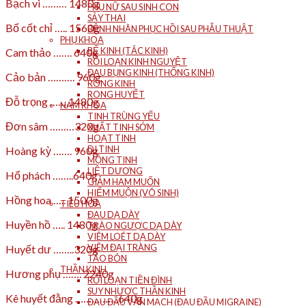
Bạch vi ……… 1480g
PHỤ NỮ SAU SINH CON
SẢY THAI
Bổ cốt chỉ ….. 1560g
BỆNH NHÂN PHỤC HỒI SAU PHẪU THUẬT
PHỤ KHOA
BẾ KINH (TẮC KINH)
Cam thảo ……. 640g
RỐI LOẠN KINH NGUYỆT
ĐAU BỤNG KINH (THỐNG KINH)
Cảo bản ………. 960g
RONG KINH
RONG HUYẾT
Đỗ trọng …….1480g
NAM KHOA
TINH TRÙNG YẾU
Đơn sâm ………320g
XUẤT TINH SỚM
HOẠT TINH
DI TINH
Hoàng kỳ ……. 960g
MỘNG TINH
LIỆT DƯƠNG
Hổ phách ……..640g
GIẢM HAM MUỐN
HIẾM MUỘN (VÔ SINH)
Hồng hoa ….. 1500g
TIÊU HÓA
ĐAU DẠ DÀY
Huyền hồ ….. 1480g
TRÀO NGƯỢC DẠ DÀY
VIÊM LOÉT DẠ DÀY
VIÊM ĐẠI TRÀNG
Huyết dư ……..320g
TÁO BÓN
THẦN KINH
Hương phụ ……. 2240g
RỐI LOẠN TIỀN ĐÌNH
SUY NHƯỢC THẦN KINH
Kê huyết đằng …………….640g
ĐAU ĐẦU VẬN MẠCH (ĐAU ĐẦU MIGRAINE)