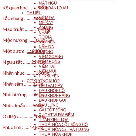
MẤT NGỦ
Kê quan hoa ……. 960g
RỐI LOẠN LO ÂU
DA LIỄU
VIÊM DA
Lộc nhung …….. 3840g
MỀ ĐAY
Á SỪNG
Mao truật ……… 1920g
CHÀM
TỔ ĐĨA
Mộc hương …..320g
VẨY NẾN
NẤM DA
Một dược ….. 2080g
TAI MŨI HỌNG
VIÊM XOANG
VIÊM HỌNG
Ngưu tất …… 2240g
VIÊM TAI
VIÊM MŨI
Nhãn nhục …….. 1600g
HEN SUYỄN
CƠ XƯƠNG KHỚP
Nhân sâm …… 320g
ĐAU VAI GÁY
ĐAU KHỚP CỔ
Nhũ hương …..960g
ĐAU KHỚP HÁNG
ĐAU KHỚP GỐI
Nhục khấu ….. 960g
ĐAU LƯNG
GAI CỘT SỐNG
THOÁT VỊ ĐĨA ĐỆM
Ô dược …………480g
THẦN KINH TỌA
THOÁI HÓA CỘT SỐNG CỔ
Phục linh ……1480g
THOÁI HÓA CS THẮT LƯNG
THOÁI HÓA KHỚP