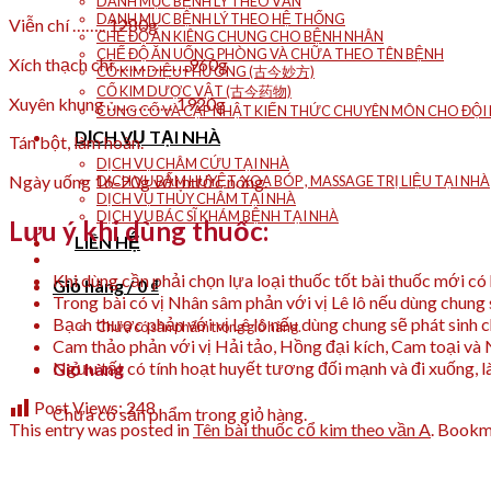
DANH MỤC BỆNH LÝ THEO VẦN
DANH MỤC BỆNH LÝ THEO HỆ THỐNG
Viễn chí …….. 1280g
CHẾ ĐỘ ĂN KIÊNG CHUNG CHO BỆNH NHÂN
CHẾ ĐỘ ĂN UỐNG PHÒNG VÀ CHỮA THEO TÊN BỆNH
Xích thạch chi ……………..960g
CỔ KIM DIỆU PHƯƠNG (古今妙方)
CỔ KIM DƯỢC VẬT (古今药物)
Xuyên khung …………… 1920g
CỦNG CỐ VÀ CẬP NHẬT KIẾN THỨC CHUYÊN MÔN CHO ĐỘI N
DỊCH VỤ TẠI NHÀ
Tán bột, làm hoàn.
DỊCH VỤ CHÂM CỨU TẠI NHÀ
Ngày uống 16-20g với nước nóng.
DỊCH VỤ BẤM HUYỆT, XOA BÓP , MASSAGE TRỊ LIỆU TẠI NHÀ
DỊCH VỤ THỦY CHÂM TẠI NHÀ
DỊCH VỤ BÁC SĨ KHÁM BỆNH TẠI NHÀ
Lưu ý khi dùng thuốc:
LIÊN HỆ
Khi dùng cần phải chọn lựa loại thuốc tốt bài thuốc mới có
Giỏ hàng /
0
₫
Trong bài có vị Nhân sâm phản với vị Lê lô nếu dùng chung
Bạch thược phản với vị Lê lô nếu dùng chung sẽ phát sinh
Chưa có sản phẩm trong giỏ hàng.
Cam thảo phản với vị Hải tảo, Hồng đại kích, Cam toại và
Ngưu tất có tính hoạt huyết tương đối mạnh và đi xuống, là 
Giỏ hàng
Post Views:
248
Chưa có sản phẩm trong giỏ hàng.
This entry was posted in
Tên bài thuốc cổ kim theo vần A
. Bookm