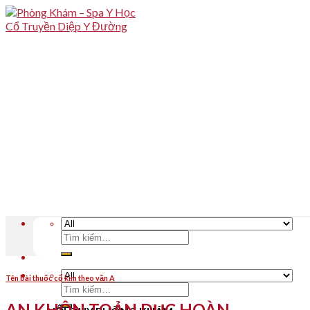
Skip
to
content
Tìm
kiếm:
Tên bài thuốc cổ kim theo vần A
Tìm
kiếm:
AN KHÔN TOẢN DỤC HOÀN