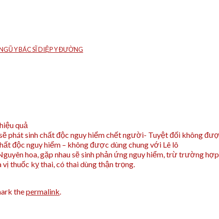
GŨ Y BÁC SĨ DIỆP Y ĐƯỜNG
 hiệu quả
 sẽ phát sinh chất độc nguy hiểm chết người- Tuyệt đối không đượ
 chất độc nguy hiểm – không được dùng chung với Lê lô
 Nguyên hoa, gặp nhau sẽ sinh phản ứng nguy hiểm, trừ trường hợp
vị thuốc kỵ thai, có thai dùng thận trọng.
ark the
permalink
.