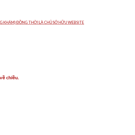
HÒNG KHÁM) ĐỒNG THỜI LÀ CHỦ SỞ HỮU WEBSITE
về chiều.