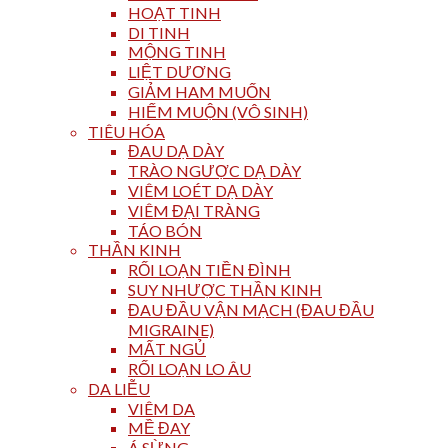
HOẠT TINH
DI TINH
MỘNG TINH
LIỆT DƯƠNG
GIẢM HAM MUỐN
HIẾM MUỘN (VÔ SINH)
TIÊU HÓA
ĐAU DẠ DÀY
TRÀO NGƯỢC DẠ DÀY
VIÊM LOÉT DẠ DÀY
VIÊM ĐẠI TRÀNG
TÁO BÓN
THẦN KINH
RỐI LOẠN TIỀN ĐÌNH
SUY NHƯỢC THẦN KINH
ĐAU ĐẦU VẬN MẠCH (ĐAU ĐẦU
MIGRAINE)
MẤT NGỦ
RỐI LOẠN LO ÂU
DA LIỄU
VIÊM DA
MỀ ĐAY
Á SỪNG