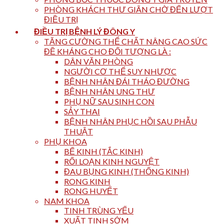
PHÒNG KHÁCH THƯ GIÃN CHỜ ĐẾN LƯỢT
ĐIỀU TRỊ
ĐIỀU TRỊ BỆNH LÝ ĐÔNG Y
TĂNG CƯỜNG THỂ CHẤT NÂNG CAO SỨC
ĐỀ KHÁNG CHO ĐỐI TƯỢNG LÀ :
DÂN VĂN PHÒNG
NGƯỜI CƠ THỂ SUY NHƯỢC
BỆNH NHÂN ĐÁI THÁO ĐƯỜNG
BỆNH NHÂN UNG THƯ
PHỤ NỮ SAU SINH CON
SẢY THAI
BỆNH NHÂN PHỤC HỒI SAU PHẪU
THUẬT
PHỤ KHOA
BẾ KINH (TẮC KINH)
RỐI LOẠN KINH NGUYỆT
ĐAU BỤNG KINH (THỐNG KINH)
RONG KINH
RONG HUYẾT
NAM KHOA
TINH TRÙNG YẾU
XUẤT TINH SỚM