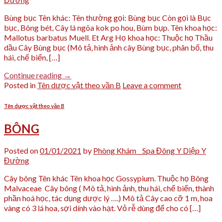
Bùng bục Tên khác: Tên thường gọi: Bùng bục Còn gọi là Bục
bục, Bông bét, Cây lá ngõa kok po hou, Bùm bụp. Tên khoa học:
Mallotus barbatus Muell. Et Arg Họ khoa học: Thuộc họ Thầu
dầu Cây Bùng bục (Mô tả, hình ảnh cây Bùng bục, phân bố, thu
hái, chế biến, […]
Continue reading
→
Posted in
Tên dược vật theo vần B
Leave a comment
Tên dược vật theo vần B
BÔNG
Posted on
01/01/2021
by
Phòng Khám _ Spa Đông Y Diệp Y
Đường
Cây bông Tên khác Tên khoa học Gossypium. Thuộc họ Bông
Malvaceae Cây bông ( Mô tả, hình ảnh, thu hái, chế biến, thành
phần hoá học, tác dụng dược lý ….) Mô tả Cây cao cỡ 1 m, hoa
vàng có 3 lá hoa, sợi dính vào hạt. Vỏ rễ dùng để cho có […]