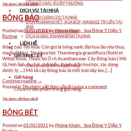
ĐỘI NGŨ Y BÁC SĨ DIỆP Y ĐƯỜNG
Tên dược vật theo vần B
DỊCH VỤ TẠI NHÀ
BÔNG BÁO
DỊCH VỤ CHÂM CỨU TẠI NHÀ
DỊCH VỤ BẤM HUYỆT, XOA BÓP , MASSAGE TRỊ LIỆU TẠI
NHÀ
Posted on
01/01/2021
by
Phòng Khám _ Spa Đông Y Diệp Y
DỊCH VỤ THỦY CHÂM TẠI NHÀ
Đường
DỊCH VỤ BÁC SĨ KHÁM BỆNH TẠI NHÀ
LIÊN HỆ
Bông báo Tên khác Còn gọi là bông xanh, đại hoa lão nha thuy,
madia (Mèo). Tên khoa học Thumbergia grandiflora (Rottl et
Giỏ hàng /
0
₫
Willd) Roxb. Thuộc họ Ô rô Acanthanceae Cây Bông báo ( Mô
tả, hình ảnh, thu hái, chế biến, thành phần hoá học, tác dụng
Chưa có sản phẩm trong giỏ hàng.
dược lý ….) Mô tả cây Bông báo là một loại dây leo, […]
Giỏ hàng
Continue reading
→
Posted in
Tên dược vật theo vần B
Leave a comment
Chưa có sản phẩm trong giỏ hàng.
Tên dược vật theo vần B
BÔNG BÉT
Posted on
01/01/2021
by
Phòng Khám _ Spa Đông Y Diệp Y
Đường