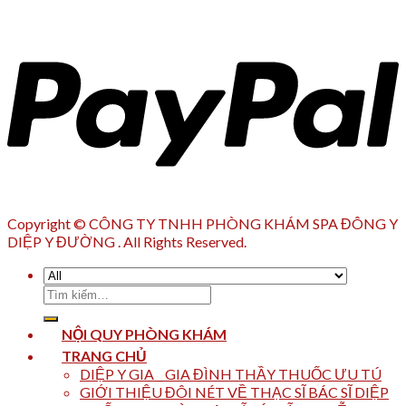
Copyright © CÔNG TY TNHH PHÒNG KHÁM SPA ĐÔNG Y
DIỆP Y ĐƯỜNG . All Rights Reserved.
Tìm
kiếm:
NỘI QUY PHÒNG KHÁM
TRANG CHỦ
DIỆP Y GIA _ GIA ĐÌNH THẦY THUỐC ƯU TÚ
GIỚI THIỆU ĐÔI NÉT VỀ THẠC SĨ BÁC SĨ DIỆP