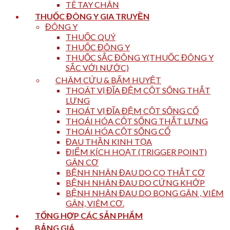
TÊ TAY CHÂN
THUỐC ĐÔNG Y GIA TRUYỀN
ĐÔNG Y
THUỐC QUÝ
THUỐC ĐÔNG Y
THUỐC SẮC ĐÔNG Y(THUỐC ĐÔNG Y
SẮC VỚI NƯỚC)
CHÂM CỨU & BẤM HUYỆT
THOÁT VỊ ĐĨA ĐỆM CỘT SỐNG THẮT
LƯNG
THOÁT VỊ ĐĨA ĐỆM CỘT SỐNG CỔ
THOÁI HÓA CỘT SỐNG THẮT LƯNG
THOÁI HÓA CỘT SỐNG CỔ
ĐAU THẦN KINH TỌA
ĐIỂM KÍCH HOẠT (TRIGGER POINT)
GÂN CƠ
BỆNH NHÂN ĐAU DO CO THẮT CƠ
BỆNH NHÂN ĐAU DO CỨNG KHỚP
BỆNH NHÂN ĐAU DO BONG GÂN , VIÊM
GÂN, VIÊM CƠ.
TỔNG HỢP CÁC SẢN PHẨM
BẢNG GIÁ