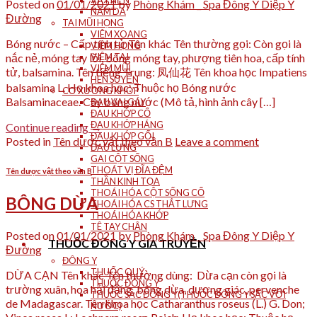
VẨY NẾN
Posted on
01/01/2021
by
Phòng Khám _ Spa Đông Y Diệp Y
NẤM DA
Đường
TAI MŨI HỌNG
VIÊM XOANG
Bóng nước – Cấp tính tử Tên khác Tên thường gọi: Còn gọi là
VIÊM HỌNG
nắc nẻ, móng tay lồi, bông móng tay, phượng tiên hoa, cấp tính
VIÊM TAI
VIÊM MŨI
tử, balsamina. Tên tiếng Trung: 凤仙花 Tên khoa học Impatiens
HEN SUYỄN
balsamina L. Họ khoa học: Thuộc họ Bóng nước
CƠ XƯƠNG KHỚP
Balsaminaceae. Cây bóng nước (Mô tả, hình ảnh cây […]
ĐAU VAI GÁY
ĐAU KHỚP CỔ
ĐAU KHỚP HÁNG
Continue reading
→
ĐAU KHỚP GỐI
Posted in
Tên dược vật theo vần B
Leave a comment
ĐAU LƯNG
GAI CỘT SỐNG
THOÁT VỊ ĐĨA ĐỆM
Tên dược vật theo vần B
THẦN KINH TỌA
THOÁI HÓA CỘT SỐNG CỔ
BÔNG DỪA
THOÁI HÓA CS THẮT LƯNG
THOÁI HÓA KHỚP
TÊ TAY CHÂN
Posted on
01/01/2021
by
Phòng Khám _ Spa Đông Y Diệp Y
THUỐC ĐÔNG Y GIA TRUYỀN
Đường
ĐÔNG Y
THUỐC QUÝ
DỪA CẠN Tên khác Tên thường dùng: Dừa cạn còn gọi là
THUỐC ĐÔNG Y
trường xuân, hoa hải đằng, bông dừa, dương giác, pervenche
THUỐC SẮC ĐÔNG Y(THUỐC ĐÔNG Y SẮC VỚI
de Madagascar. Tên khoa học Catharanthus roseus (L.) G. Don;
NƯỚC)