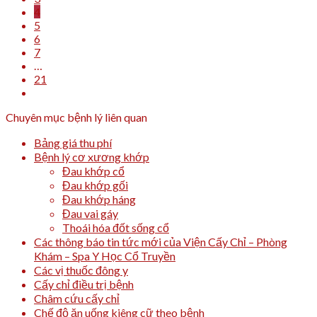
4
5
6
7
…
21
Chuyên mục bệnh lý liên quan
Bảng giá thu phí
Bệnh lý cơ xương khớp
Đau khớp cổ
Đau khớp gối
Đau khớp háng
Đau vai gáy
Thoái hóa đốt sống cổ
Các thông báo tin tức mới của Viện Cấy Chỉ – Phòng
Khám – Spa Y Học Cổ Truyền
Các vị thuốc đông y
Cấy chỉ điều trị bệnh
Châm cứu cấy chỉ
Chế độ ăn uống kiêng cữ theo bệnh