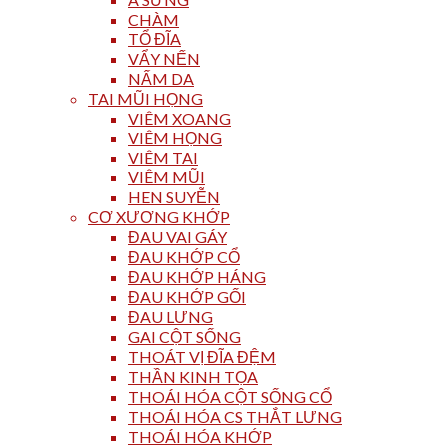
CHÀM
TỔ ĐĨA
VẨY NẾN
NẤM DA
TAI MŨI HỌNG
VIÊM XOANG
VIÊM HỌNG
VIÊM TAI
VIÊM MŨI
HEN SUYỄN
CƠ XƯƠNG KHỚP
ĐAU VAI GÁY
ĐAU KHỚP CỔ
ĐAU KHỚP HÁNG
ĐAU KHỚP GỐI
ĐAU LƯNG
GAI CỘT SỐNG
THOÁT VỊ ĐĨA ĐỆM
THẦN KINH TỌA
THOÁI HÓA CỘT SỐNG CỔ
THOÁI HÓA CS THẮT LƯNG
THOÁI HÓA KHỚP