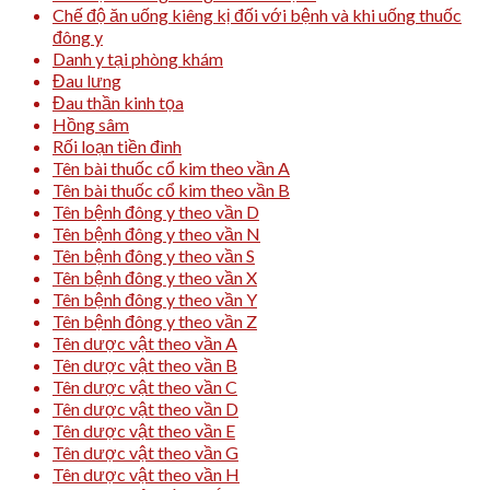
Chế độ ăn uống kiêng kị đối với bệnh và khi uống thuốc
đông y
Danh y tại phòng khám
Đau lưng
Đau thần kinh tọa
Hồng sâm
Rối loạn tiền đình
Tên bài thuốc cổ kim theo vần A
Tên bài thuốc cổ kim theo vần B
Tên bệnh đông y theo vần D
Tên bệnh đông y theo vần N
Tên bệnh đông y theo vần S
Tên bệnh đông y theo vần X
Tên bệnh đông y theo vần Y
Tên bệnh đông y theo vần Z
Tên dược vật theo vần A
Tên dược vật theo vần B
Tên dược vật theo vần C
Tên dược vật theo vần D
Tên dược vật theo vần E
Tên dược vật theo vần G
Tên dược vật theo vần H