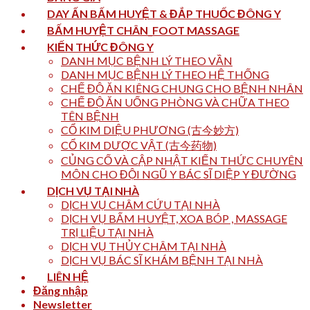
DAY ẤN BẤM HUYỆT & ĐẮP THUỐC ĐÔNG Y
BẤM HUYỆT CHÂN_FOOT MASSAGE
KIẾN THỨC ĐÔNG Y
DANH MỤC BỆNH LÝ THEO VẦN
DANH MỤC BỆNH LÝ THEO HỆ THỐNG
CHẾ ĐỘ ĂN KIÊNG CHUNG CHO BỆNH NHÂN
CHẾ ĐỘ ĂN UỐNG PHÒNG VÀ CHỮA THEO
TÊN BỆNH
CỔ KIM DIỆU PHƯƠNG (古今妙方)
CỔ KIM DƯỢC VẬT (古今药物)
CỦNG CỐ VÀ CẬP NHẬT KIẾN THỨC CHUYÊN
MÔN CHO ĐỘI NGŨ Y BÁC SĨ DIỆP Y ĐƯỜNG
DỊCH VỤ TẠI NHÀ
DỊCH VỤ CHÂM CỨU TẠI NHÀ
DỊCH VỤ BẤM HUYỆT, XOA BÓP , MASSAGE
TRỊ LIỆU TẠI NHÀ
DỊCH VỤ THỦY CHÂM TẠI NHÀ
DỊCH VỤ BÁC SĨ KHÁM BỆNH TẠI NHÀ
LIÊN HỆ
Đăng nhập
Newsletter