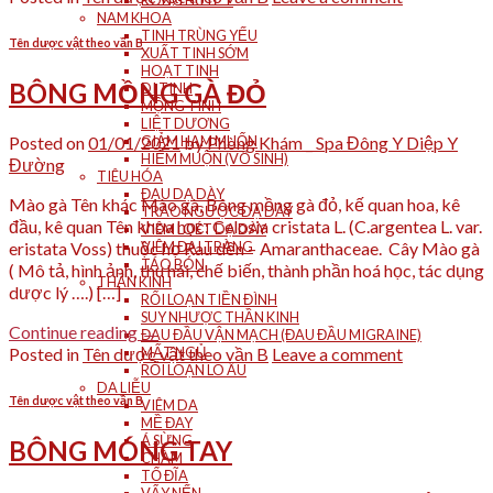
RONG HUYẾT
NAM KHOA
TINH TRÙNG YẾU
Tên dược vật theo vần B
XUẤT TINH SỚM
HOẠT TINH
BÔNG MỒNG GÀ ĐỎ
DI TINH
MỘNG TINH
LIỆT DƯƠNG
Posted on
01/01/2021
by
Phòng Khám _ Spa Đông Y Diệp Y
GIẢM HAM MUỐN
HIẾM MUỘN (VÔ SINH)
Đường
TIÊU HÓA
ĐAU DẠ DÀY
Mào gà Tên khác Mào gà, Bông mồng gà đỏ, kế quan hoa, kê
TRÀO NGƯỢC DẠ DÀY
đầu, kê quan Tên khoa học: Celosia cristata L. (C.argentea L. var.
VIÊM LOÉT DẠ DÀY
eristata Voss) thuộc họ Rau dền – Amaranthaceae. Cây Mào gà
VIÊM ĐẠI TRÀNG
TÁO BÓN
( Mô tả, hình ảnh, thu hái, chế biến, thành phần hoá học, tác dụng
THẦN KINH
dược lý ….) […]
RỐI LOẠN TIỀN ĐÌNH
SUY NHƯỢC THẦN KINH
Continue reading
→
ĐAU ĐẦU VẬN MẠCH (ĐAU ĐẦU MIGRAINE)
Posted in
Tên dược vật theo vần B
Leave a comment
MẤT NGỦ
RỐI LOẠN LO ÂU
DA LIỄU
Tên dược vật theo vần B
VIÊM DA
MỀ ĐAY
Á SỪNG
BÔNG MÓNG TAY
CHÀM
TỔ ĐĨA