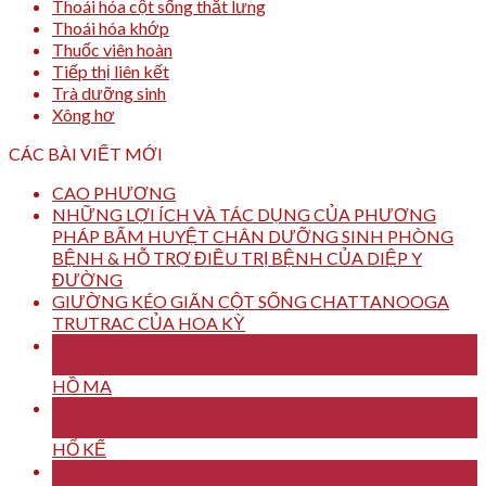
Thoái hóa cột sống thắt lưng
Thoái hóa khớp
Thuốc viên hoàn
Tiếp thị liên kết
Trà dưỡng sinh
Xông hơ
CÁC BÀI VIẾT MỚI
CAO PHƯƠNG
NHỮNG LỢI ÍCH VÀ TÁC DỤNG CỦA PHƯƠNG
PHÁP BẤM HUYỆT CHÂN DƯỠNG SINH PHÒNG
BỆNH & HỖ TRỢ ĐIỀU TRỊ BỆNH CỦA DIỆP Y
ĐƯỜNG
GIƯỜNG KÉO GIÃN CỘT SỐNG CHATTANOOGA
TRUTRAC CỦA HOA KỲ
16
Th7
HỒ MA
16
Th7
HỔ KẾ
16