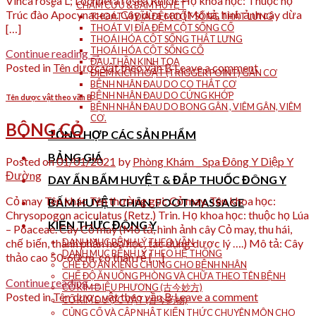
Vinca rosea L; Lochnera rosea Reich. Họ khoa học: Thuộc họ
CHÂM CỨU & BẤM HUYỆT
Trúc đào Apocynaceae. Cây dừa cạn (Mô tả, hình ảnh cây dừa
THOÁT VỊ ĐĨA ĐỆM CỘT SỐNG THẮT LƯNG
[…]
THOÁT VỊ ĐĨA ĐỆM CỘT SỐNG CỔ
THOÁI HÓA CỘT SỐNG THẮT LƯNG
THOÁI HÓA CỘT SỐNG CỔ
Continue reading
→
ĐAU THẦN KINH TỌA
Posted in
Tên dược vật theo vần B
Leave a comment
ĐIỂM KÍCH HOẠT (TRIGGER POINT) GÂN CƠ
BỆNH NHÂN ĐAU DO CO THẮT CƠ
BỆNH NHÂN ĐAU DO CỨNG KHỚP
Tên dược vật theo vần B
BỆNH NHÂN ĐAU DO BONG GÂN , VIÊM GÂN, VIÊM
CƠ.
BÔNG CỎ
TỔNG HỢP CÁC SẢN PHẨM
BẢNG GIÁ
Posted on
01/01/2021
by
Phòng Khám _ Spa Đông Y Diệp Y
Đường
DAY ẤN BẤM HUYỆT & ĐẮP THUỐC ĐÔNG Y
Cỏ may Tên khác Tên thường gọi: Cỏ may. Tên khoa học:
BẤM HUYỆT CHÂN_FOOT MASSAGE
Chrysopogon aciculatus (Retz.) Trin. Họ khoa học: thuộc họ Lúa
KIẾN THỨC ĐÔNG Y
– Poaceae. Cây Cỏ may (Mô tả, hình ảnh cây Cỏ may, thu hái,
chế biến, thành phần hoá học, tác dụng dược lý ….) Mô tả: Cây
DANH MỤC BỆNH LÝ THEO VẦN
DANH MỤC BỆNH LÝ THEO HỆ THỐNG
thảo cao 50-60cm, có thân rễ […]
CHẾ ĐỘ ĂN KIÊNG CHUNG CHO BỆNH NHÂN
CHẾ ĐỘ ĂN UỐNG PHÒNG VÀ CHỮA THEO TÊN BỆNH
Continue reading
→
CỔ KIM DIỆU PHƯƠNG (古今妙方)
Posted in
Tên dược vật theo vần B
Leave a comment
CỔ KIM DƯỢC VẬT (古今药物)
CỦNG CỐ VÀ CẬP NHẬT KIẾN THỨC CHUYÊN MÔN CHO