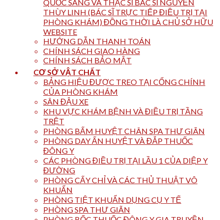
QUỐC SANG VÀ THẠC SĨ BÁC SĨ NGUYỄN
THÙY LINH (BÁC SĨ TRỰC TIẾP ĐIỀU TRỊ TẠI
PHÒNG KHÁM) ĐỒNG THỜI LÀ CHỦ SỞ HỮU
WEBSITE
HƯỚNG DẪN THANH TOÁN
CHÍNH SÁCH GIAO HÀNG
CHÍNH SÁCH BẢO MẬT
CƠ SỞ VẬT CHẤT
BẢNG HIỆU ĐƯỢC TREO TẠI CỔNG CHÍNH
CỦA PHÒNG KHÁM
SÂN ĐẬU XE
KHU VỰC KHÁM BỆNH VÀ ĐIỀU TRỊ TẦNG
TRỆT
PHÒNG BẤM HUYỆT CHÂN SPA THƯ GIÃN
PHÒNG DAY ẤN HUYỆT VÀ ĐẮP THUỐC
ĐÔNG Y
CÁC PHÒNG ĐIỀU TRỊ TẠI LẦU 1 CỦA DIỆP Y
ĐƯỜNG
PHÒNG CẤY CHỈ VÀ CÁC THỦ THUẬT VÔ
KHUẨN
PHÒNG TIỆT KHUẨN DỤNG CỤ Y TẾ
PHÒNG SPA THƯ GIÃN
PHÒNG BỐC THUỐC ĐÔNG Y GIA TRUYỀN