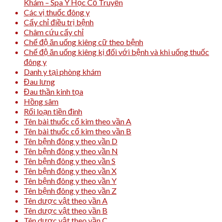
Khám – Spa Y Học Cổ Truyền
Các vị thuốc đông y
Cấy chỉ điều trị bệnh
Châm cứu cấy chỉ
Chế độ ăn uống kiêng cữ theo bệnh
Chế độ ăn uống kiêng kị đối với bệnh và khi uống thuốc
đông y
Danh y tại phòng khám
Đau lưng
Đau thần kinh tọa
Hồng sâm
Rối loạn tiền đình
Tên bài thuốc cổ kim theo vần A
Tên bài thuốc cổ kim theo vần B
Tên bệnh đông y theo vần D
Tên bệnh đông y theo vần N
Tên bệnh đông y theo vần S
Tên bệnh đông y theo vần X
Tên bệnh đông y theo vần Y
Tên bệnh đông y theo vần Z
Tên dược vật theo vần A
Tên dược vật theo vần B
Tên dược vật theo vần C