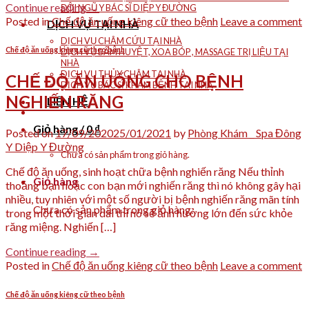
Continue reading
→
ĐỘI NGŨ Y BÁC SĨ DIỆP Y ĐƯỜNG
Posted in
Chế độ ăn uống kiêng cữ theo bệnh
Leave a comment
DỊCH VỤ TẠI NHÀ
DỊCH VỤ CHÂM CỨU TẠI NHÀ
Chế độ ăn uống kiêng cữ theo bệnh
DỊCH VỤ BẤM HUYỆT, XOA BÓP , MASSAGE TRỊ LIỆU TẠI
NHÀ
DỊCH VỤ THỦY CHÂM TẠI NHÀ
CHẾ ĐỘ ĂN UỐNG CHO BỆNH
DỊCH VỤ BÁC SĨ KHÁM BỆNH TẠI NHÀ
NGHIẾN RĂNG
LIÊN HỆ
Giỏ hàng /
0
₫
Posted on
17/09/2020
25/01/2021
by
Phòng Khám _ Spa Đông
Y Diệp Y Đường
Chưa có sản phẩm trong giỏ hàng.
Chế độ ăn uống, sinh hoạt chữa bệnh nghiến răng Nếu thỉnh
Giỏ hàng
thoảng bạn hoặc con bạn mới nghiến răng thì nó không gây hại
nhiều, tuy nhiên với một số người bị bệnh nghiến răng mãn tính
Chưa có sản phẩm trong giỏ hàng.
trong một thời gian dài thì nó sẽ ảnh hưởng lớn đến sức khỏe
răng miệng. Nghiến […]
Continue reading
→
Posted in
Chế độ ăn uống kiêng cữ theo bệnh
Leave a comment
Chế độ ăn uống kiêng cữ theo bệnh