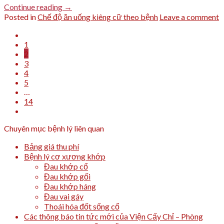
Continue reading
→
Posted in
Chế độ ăn uống kiêng cữ theo bệnh
Leave a comment
1
2
3
4
5
…
14
Chuyên mục bệnh lý liên quan
Bảng giá thu phí
Bệnh lý cơ xương khớp
Đau khớp cổ
Đau khớp gối
Đau khớp háng
Đau vai gáy
Thoái hóa đốt sống cổ
Các thông báo tin tức mới của Viện Cấy Chỉ – Phòng