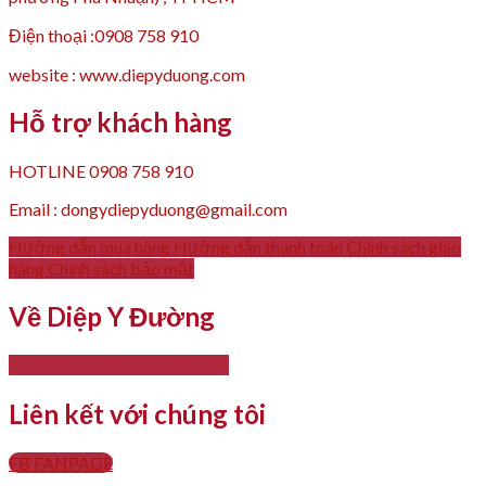
Điện thoại :0908 758 910
website : www.diepyduong.com
Hỗ trợ khách hàng
HOTLINE 0908 758 910
Email : dongydiepyduong@gmail.com
Hướng dẫn mua hàng
Hướng dẫn thanh toán
Chính sách giao
hàng
Chính sách bảo mật
Về Diệp Y Đường
- Giới thiệu
- Thông tin liên hệ
Liên kết với chúng tôi
FB FANPAGE