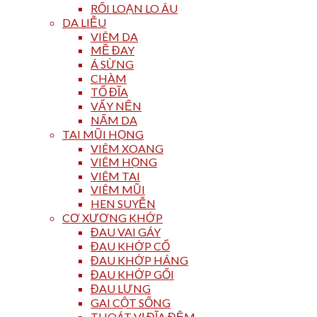
RỐI LOẠN LO ÂU
DA LIỄU
VIÊM DA
MỀ ĐAY
Á SỪNG
CHÀM
TỔ ĐĨA
VẨY NẾN
NẤM DA
TAI MŨI HỌNG
VIÊM XOANG
VIÊM HỌNG
VIÊM TAI
VIÊM MŨI
HEN SUYỄN
CƠ XƯƠNG KHỚP
ĐAU VAI GÁY
ĐAU KHỚP CỔ
ĐAU KHỚP HÁNG
ĐAU KHỚP GỐI
ĐAU LƯNG
GAI CỘT SỐNG
THOÁT VỊ ĐĨA ĐỆM