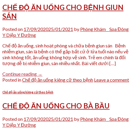
CHẾ ĐỘ ĂN UỐNG CHO BỆNH GIUN
SÁN
Posted on
17/09/2020
25/01/2021
by
Phòng Khám _ Spa Đông
Y Diệp Y Đường
Chế độ ăn uống, sinh hoạt phòng và chữa bệnh giun sán Bệnh
nhiễm giun, sán là bệnh có thể gặp bất cứ ở lứa tuổi nào nếu vệ
sinh không tốt, ăn uống không hợp vệ sinh. Trẻ em chính là đối
tượng dễ bị nhiễm giun, sán nhiều nhất. Bài viết dưới […]
Continue reading
→
Posted in
Chế độ ăn uống kiêng cữ theo bệnh
Leave a comment
Chế độ ăn uống kiêng cữ theo bệnh
CHẾ ĐỘ ĂN UỐNG CHO BÀ BẦU
Posted on
17/09/2020
25/01/2021
by
Phòng Khám _ Spa Đông
Y Diệp Y Đường