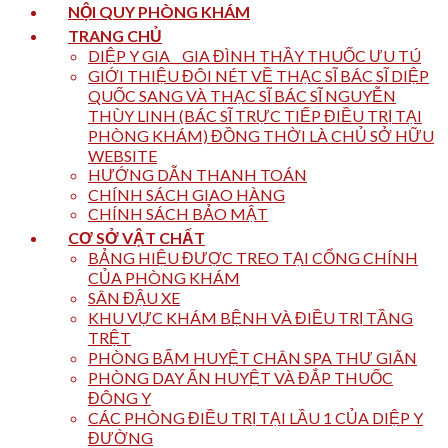
NỘI QUY PHÒNG KHÁM
TRANG CHỦ
DIỆP Y GIA _ GIA ĐÌNH THẦY THUỐC ƯU TÚ
GIỚI THIỆU ĐÔI NÉT VỀ THẠC SĨ BÁC SĨ DIỆP
QUỐC SANG VÀ THẠC SĨ BÁC SĨ NGUYỄN
THÙY LINH (BÁC SĨ TRỰC TIẾP ĐIỀU TRỊ TẠI
PHÒNG KHÁM) ĐỒNG THỜI LÀ CHỦ SỞ HỮU
WEBSITE
HƯỚNG DẪN THANH TOÁN
CHÍNH SÁCH GIAO HÀNG
CHÍNH SÁCH BẢO MẬT
CƠ SỞ VẬT CHẤT
BẢNG HIỆU ĐƯỢC TREO TẠI CỔNG CHÍNH
CỦA PHÒNG KHÁM
SÂN ĐẬU XE
KHU VỰC KHÁM BỆNH VÀ ĐIỀU TRỊ TẦNG
TRỆT
PHÒNG BẤM HUYỆT CHÂN SPA THƯ GIÃN
PHÒNG DAY ẤN HUYỆT VÀ ĐẮP THUỐC
ĐÔNG Y
CÁC PHÒNG ĐIỀU TRỊ TẠI LẦU 1 CỦA DIỆP Y
ĐƯỜNG