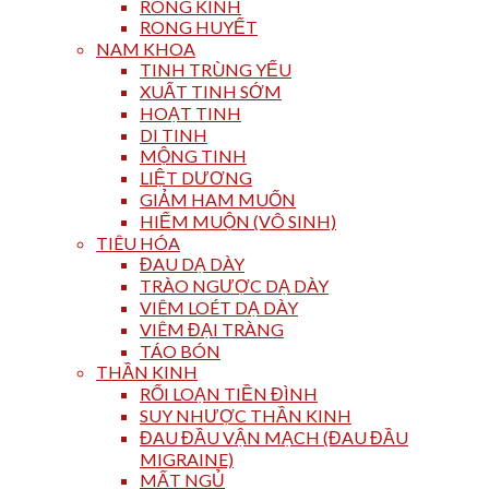
RONG KINH
RONG HUYẾT
NAM KHOA
TINH TRÙNG YẾU
XUẤT TINH SỚM
HOẠT TINH
DI TINH
MỘNG TINH
LIỆT DƯƠNG
GIẢM HAM MUỐN
HIẾM MUỘN (VÔ SINH)
TIÊU HÓA
ĐAU DẠ DÀY
TRÀO NGƯỢC DẠ DÀY
VIÊM LOÉT DẠ DÀY
VIÊM ĐẠI TRÀNG
TÁO BÓN
THẦN KINH
RỐI LOẠN TIỀN ĐÌNH
SUY NHƯỢC THẦN KINH
ĐAU ĐẦU VẬN MẠCH (ĐAU ĐẦU
MIGRAINE)
MẤT NGỦ