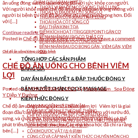
ăn uống đóng vai trò quan trọng đối với sức khỏe con người.
CHÂM CỨU & BẤM HUYỆT
THOÁT VỊ ĐĨA ĐỆM CỘT SỐNG THẮT LƯNG
Với người khỏe mạnh chế độ ăn uống đã quan trọng nhưng với
THOÁT VỊ ĐĨA ĐỆM CỘT SỐNG CỔ
người bị bệnh thì chế độ ăn uống lại càng quan trọng hơn. Đối
THOÁI HÓA CỘT SỐNG THẮT LƯNG
với […]
THOÁI HÓA CỘT SỐNG CỔ
ĐAU THẦN KINH TỌA
Continue reading
→
ĐIỂM KÍCH HOẠT (TRIGGER POINT) GÂN CƠ
BỆNH NHÂN ĐAU DO CO THẮT CƠ
Posted in
Chế độ ăn uống kiêng cữ theo bệnh
Leave a comment
BỆNH NHÂN ĐAU DO CỨNG KHỚP
BỆNH NHÂN ĐAU DO BONG GÂN , VIÊM GÂN, VIÊM
CƠ.
Chế độ ăn uống kiêng cữ theo bệnh
TỔNG HỢP CÁC SẢN PHẨM
CHẾ ĐỘ ĂN UỐNG CHO BỆNH VIÊM
BẢNG GIÁ
LỢI
DAY ẤN BẤM HUYỆT & ĐẮP THUỐC ĐÔNG Y
BẤM HUYỆT CHÂN_FOOT MASSAGE
Posted on
17/09/2020
24/01/2021
by
Phòng Khám _ Spa Đông
Y Diệp Y Đường
KIẾN THỨC ĐÔNG Y
Chế độ ăn uống phòng và chữa bệnh viêm lợi Viêm lợi là giai
DANH MỤC BỆNH LÝ THEO VẦN
DANH MỤC BỆNH LÝ THEO HỆ THỐNG
đoạn đầu của bệnh nướu răng, thường kết hợp với nướu đỏ,
CHẾ ĐỘ ĂN KIÊNG CHUNG CHO BỆNH NHÂN
sưng, và chảy máu. Nếu không được điều trị kịp thời có thể
CHẾ ĐỘ ĂN UỐNG PHÒNG VÀ CHỮA THEO TÊN BỆNH
phát triển thành bệnh nha chu. Các nhà khoa học đã chỉ ra rằng
CỔ KIM DIỆU PHƯƠNG (古今妙方)
bên […]
CỔ KIM DƯỢC VẬT (古今药物)
CỦNG CỐ VÀ CẬP NHẬT KIẾN THỨC CHUYÊN MÔN CHO