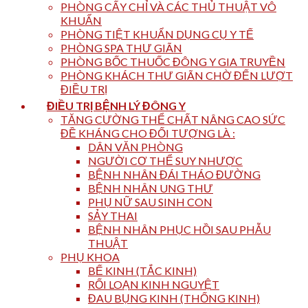
PHÒNG CẤY CHỈ VÀ CÁC THỦ THUẬT VÔ
KHUẨN
PHÒNG TIỆT KHUẨN DỤNG CỤ Y TẾ
PHÒNG SPA THƯ GIÃN
PHÒNG BỐC THUỐC ĐÔNG Y GIA TRUYỀN
PHÒNG KHÁCH THƯ GIÃN CHỜ ĐẾN LƯỢT
ĐIỀU TRỊ
ĐIỀU TRỊ BỆNH LÝ ĐÔNG Y
TĂNG CƯỜNG THỂ CHẤT NÂNG CAO SỨC
ĐỀ KHÁNG CHO ĐỐI TƯỢNG LÀ :
DÂN VĂN PHÒNG
NGƯỜI CƠ THỂ SUY NHƯỢC
BỆNH NHÂN ĐÁI THÁO ĐƯỜNG
BỆNH NHÂN UNG THƯ
PHỤ NỮ SAU SINH CON
SẢY THAI
BỆNH NHÂN PHỤC HỒI SAU PHẪU
THUẬT
PHỤ KHOA
BẾ KINH (TẮC KINH)
RỐI LOẠN KINH NGUYỆT
ĐAU BỤNG KINH (THỐNG KINH)