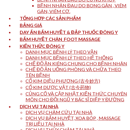
BỆNH NHÂN ĐAU DO BONG GÂN , VIÊM
GÂN, VIÊM CƠ.
TỔNG HỢP CÁC SẢN PHẨM
BẢNG GIÁ
DAY ẤN BẤM HUYỆT & ĐẮP THUỐC ĐÔNG Y
BẤM HUYỆT CHÂN_FOOT MASSAGE
KIẾN THỨC ĐÔNG Y
DANH MỤC BỆNH LÝ THEO VẦN
DANH MỤC BỆNH LÝ THEO HỆ THỐNG
CHẾ ĐỘ ĂN KIÊNG CHUNG CHO BỆNH NHÂN
CHẾ ĐỘ ĂN UỐNG PHÒNG VÀ CHỮA THEO
TÊN BỆNH
CỔ KIM DIỆU PHƯƠNG (古今妙方)
CỔ KIM DƯỢC VẬT (古今药物)
CỦNG CỐ VÀ CẬP NHẬT KIẾN THỨC CHUYÊN
MÔN CHO ĐỘI NGŨ Y BÁC SĨ DIỆP Y ĐƯỜNG
DỊCH VỤ TẠI NHÀ
DỊCH VỤ CHÂM CỨU TẠI NHÀ
DỊCH VỤ BẤM HUYỆT, XOA BÓP , MASSAGE
TRỊ LIỆU TẠI NHÀ
DỊCH VỤ THỦY CHÂM TẠI NHÀ