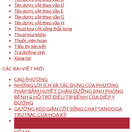
Tên dược vật theo vần D
Tên dược vật theo vần E
Tên dược vật theo vần G
Tên dược vật theo vần H
Thoái hóa cột sống thắt lưng
Thoái hóa khớp
Thuốc viên hoàn
Tiếp thị liên kết
Trà dưỡng sinh
Xông hơ
CÁC BÀI VIẾT MỚI
CAO PHƯƠNG
NHỮNG LỢI ÍCH VÀ TÁC DỤNG CỦA PHƯƠNG
PHÁP BẤM HUYỆT CHÂN DƯỠNG SINH PHÒNG
BỆNH & HỖ TRỢ ĐIỀU TRỊ BỆNH CỦA DIỆP Y
ĐƯỜNG
GIƯỜNG KÉO GIÃN CỘT SỐNG CHATTANOOGA
TRUTRAC CỦA HOA KỲ
16
Th7
HỒ MA