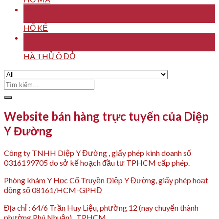
16
Th7
HỔ KẾ
16
Th7
HÀ THỦ Ô ĐỎ
Tìm
kiếm:
Website bán hàng trực tuyến của Diệp
Y Đường
Công ty TNHH Diệp Y Đường , giấy phép kinh doanh số
0316199705 do sở kế hoạch đầu tư TPHCM cấp phép.
Phòng khám Y Học Cổ Truyền Diệp Y Đường, giấy phép hoạt
động số 08161/HCM-GPHĐ
Địa chỉ : 64/6 Trần Huy Liệu, phường 12 (nay chuyển thành
phường Phú Nhuận) , TPHCM