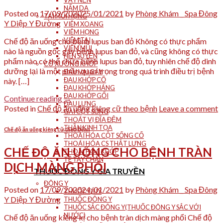
VẨY NẾN
NẤM DA
Posted on
17/09/2020
25/01/2021
by
Phòng Khám _ Spa Đông
TAI MŨI HỌNG
Y Diệp Y Đường
VIÊM XOANG
VIÊM HỌNG
VIÊM TAI
Chế độ ăn uống cho bệnh lupus ban đỏ Không có thực phẩm
VIÊM MŨI
nào là nguồn gốc gây bệnh lupus ban đỏ, và cũng không có thực
HEN SUYỄN
phẩm nào có thể chữa bệnh lupus ban đỏ, tuy nhiên chế độ dinh
CƠ XƯƠNG KHỚP
dưỡng lại là một phần quan trọng trong quá trình điều trị bệnh
ĐAU VAI GÁY
ĐAU KHỚP CỔ
này. […]
ĐAU KHỚP HÁNG
ĐAU KHỚP GỐI
Continue reading
→
ĐAU LƯNG
Posted in
Chế độ ăn uống kiêng cữ theo bệnh
Leave a comment
GAI CỘT SỐNG
THOÁT VỊ ĐĨA ĐỆM
THẦN KINH TỌA
Chế độ ăn uống kiêng cữ theo bệnh
THOÁI HÓA CỘT SỐNG CỔ
THOÁI HÓA CS THẮT LƯNG
CHẾ ĐỘ ĂN UỐNG CHO BỆNH TRÀN
THOÁI HÓA KHỚP
TÊ TAY CHÂN
DỊCH MÀNG PHỔI
THUỐC ĐÔNG Y GIA TRUYỀN
ĐÔNG Y
Posted on
17/09/2020
24/01/2021
by
Phòng Khám _ Spa Đông
THUỐC QUÝ
Y Diệp Y Đường
THUỐC ĐÔNG Y
THUỐC SẮC ĐÔNG Y(THUỐC ĐÔNG Y SẮC VỚI
NƯỚC)
Chế độ ăn uống kiêng kị cho bệnh tràn dịch màng phổi Chế độ