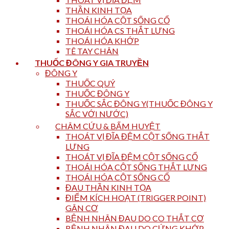
THẦN KINH TỌA
THOÁI HÓA CỘT SỐNG CỔ
THOÁI HÓA CS THẮT LƯNG
THOÁI HÓA KHỚP
TÊ TAY CHÂN
THUỐC ĐÔNG Y GIA TRUYỀN
ĐÔNG Y
THUỐC QUÝ
THUỐC ĐÔNG Y
THUỐC SẮC ĐÔNG Y(THUỐC ĐÔNG Y
SẮC VỚI NƯỚC)
CHÂM CỨU & BẤM HUYỆT
THOÁT VỊ ĐĨA ĐỆM CỘT SỐNG THẮT
LƯNG
THOÁT VỊ ĐĨA ĐỆM CỘT SỐNG CỔ
THOÁI HÓA CỘT SỐNG THẮT LƯNG
THOÁI HÓA CỘT SỐNG CỔ
ĐAU THẦN KINH TỌA
ĐIỂM KÍCH HOẠT (TRIGGER POINT)
GÂN CƠ
BỆNH NHÂN ĐAU DO CO THẮT CƠ
BỆNH NHÂN ĐAU DO CỨNG KHỚP