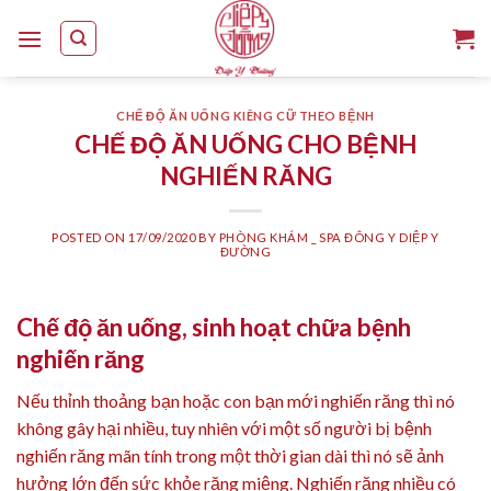
Skip
to
content
CHẾ ĐỘ ĂN UỐNG KIÊNG CỮ THEO BỆNH
CHẾ ĐỘ ĂN UỐNG CHO BỆNH
NGHIẾN RĂNG
POSTED ON
17/09/2020
BY
PHÒNG KHÁM _ SPA ĐÔNG Y DIỆP Y
ĐƯỜNG
Chế độ ăn uống, sinh hoạt chữa bệnh
nghiến răng
Nếu thỉnh thoảng bạn hoặc con bạn mới nghiến răng thì nó
không gây hại nhiều, tuy nhiên với một số người bị bệnh
nghiến răng mãn tính trong một thời gian dài thì nó sẽ ảnh
hưởng lớn đến sức khỏe răng miệng. Nghiến răng nhiều có