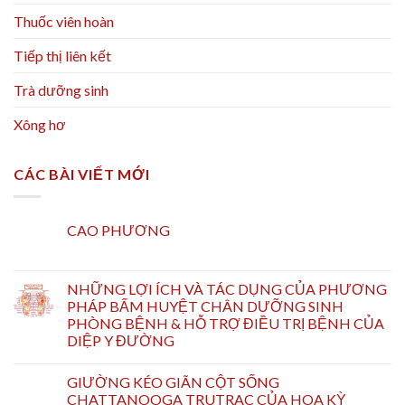
Thuốc viên hoàn
Tiếp thị liên kết
Trà dưỡng sinh
Xông hơ
CÁC BÀI VIẾT MỚI
CAO PHƯƠNG
NHỮNG LỢI ÍCH VÀ TÁC DỤNG CỦA PHƯƠNG
PHÁP BẤM HUYỆT CHÂN DƯỠNG SINH
PHÒNG BỆNH & HỖ TRỢ ĐIỀU TRỊ BỆNH CỦA
DIỆP Y ĐƯỜNG
GIƯỜNG KÉO GIÃN CỘT SỐNG
CHATTANOOGA TRUTRAC CỦA HOA KỲ