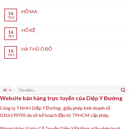
HỒ MA
16
Th7
HỔ KẾ
16
Th7
HÀ THỦ Ô ĐỎ
16
Th7
Tìm
kiếm:
Website bán hàng trực tuyến của Diệp Y Đường
Công ty TNHH Diệp Y Đường , giấy phép kinh doanh số
0316199705 do sở kế hoạch đầu tư TPHCM cấp phép.
Phòng khám Y Học Cổ Truyền Diệp Y Đường, giấy phép hoạt