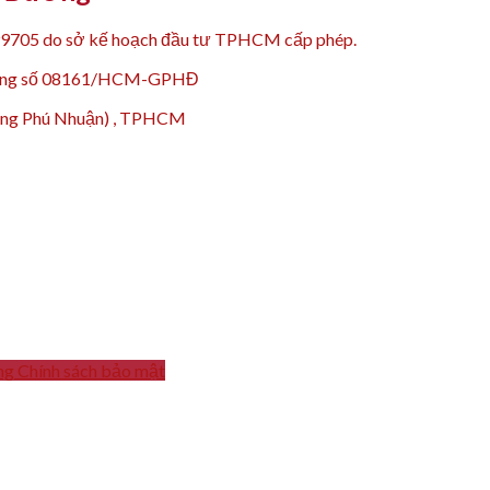
99705 do sở kế hoạch đầu tư TPHCM cấp phép.
 động số 08161/HCM-GPHĐ
hường Phú Nhuận) , TPHCM
ng
Chính sách bảo mật