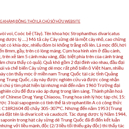
HÒNG KHÁM) ĐỒNG THỜI LÀ CHỦ SỞ HỮU WEBSITE
òi voi, Coóc bẻ (Tày). Tên khoa học Strophanthus divaricatus
dụng dược lý ….) Mô tả cây Cây sừng dê là một cây nhỏ, cao chừng
hạt có khía dọc, nhiếu đóm bì khổng trắng nổi lên. Lá mọc đối, hơi
3 đến 8mm, gầy, trên có lòng máng. Cụm hoa hình xim ở đầu cành,
, trên xẻ làm 5 cánh màu vàng, đặc biệt phía trên cùa cánh tràng
ăm chưa thấy có quả). Quả khô gồm 2 đại đính vào nhau, đầu đại
hái và chế biến Cây sừng dê mọc rất phổ biến ỏ Việt Nam, nhiều
 này còn thấy mọc ở miền nam Trung Quốc tại các tỉnh Quảng
óng Trung Quốc, cây này được nghiên cứu và được công nhận
ôi chú ý tìm phát hiện lại nhưng mãi đến năm 1960 Trường đại
c nghiên cứu để đưa vào áp dụng trong lâm sàng. Thành phần hoá
Chinese Drug Yang Chiaoou, Trung hoa sinh lý học tạp chí, 15:
ợc 3 loại sapogenin có tinh thể là strophantilin A có công thức
thức C18R2604 độ chảy 305-307°C. Nhưng đến năm 1953 (Trung
t và đặt tên là divaricoit và caudozit. Tác dụng dược lý Năm 1944,
sa­ponin trong hạt cây sừng dê Trung Quốc đã đi đến kết luận
ưng với liều mạnh, độc (2/3 liều tối thiểu gây độc) thì thấy tác