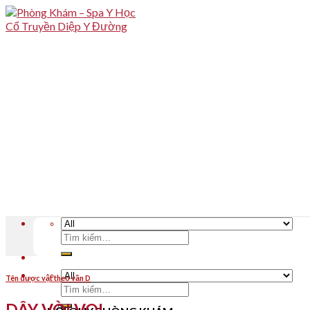
Skip
to
content
Tìm
kiếm:
Tên dược vật theo vần D
Tìm
kiếm:
DÂY VÒI VOI