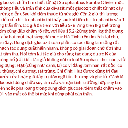
t glucozit chữa tim chiết từ hạt Strophanthus kombe Olivier mọc
ng tiểu và trấn tĩnh của divazit, một glucozit chiết từ hạt cây
rường diễn). Sau khi tiêm thuốc tù nửa giờ đến 2 giờ thì lượng
i tiểu của K-strophantin thì thấy sau khi tiêm K-strophantin vào 1
trấn lĩnh, tác giả đã tiêm với liều 5- 8,7mg trên lkg thể trọng
 tim cũng đập chậm rõ rệt, với liều 15,2-20mg trên lkg thể trọng
của hạt một loại sừng dê mọc ở Hà Tĩnh trên tim ếch tại chỗ,
sau đây: Dung dịch glucozit toàn phần có tác dụng lam tăng rất
mạch tác dụng xuất hiện nhanh, không có giai đoạn chờ đợi như
hắt tâm thu. Nói tóm lại tác giả cho rằng tác dụng dược lý của
g bố (rất tiếc tác giả không nói rõ loài Strophan- thus nào, vì ở
ng dụng: Hạt (cũng như cành, lá) có vị đắng, tính hàn, rất độc; có
u thũng, chỉ dương, sát trùng. Chỉ định: Hạt được dùng trị đau
nước rửa hoặc giã đắp trị đòn ngã tổn thương và ghẻ lở. Cành lá
glucosid dùng chữa suy tim cấp và mạn tính, trường hợp suy tim
yên hoặc pha loãng trong dung dịch glucose, tiêm thật chậm vào
, vào mắt có thể bị mù; khi dùng phải cẩn thận.