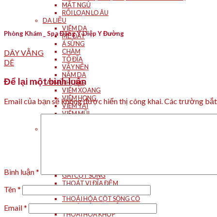
MẤT NGỦ
RỐI LOẠN LO ÂU
DA LIỄU
VIÊM DA
Phòng Khám _ Spa Đông Y Diệp Y Đường
MỀ ĐAY
Á SỪNG
CHÀM
DÂY VẰNG
TỔ ĐĨA
DÊ
VẨY NẾN
NẤM DA
Để lại một bình luận
TAI MŨI HỌNG
VIÊM XOANG
VIÊM HỌNG
Email của bạn sẽ không được hiển thị công khai.
Các trường bắ
VIÊM TAI
VIÊM MŨI
HEN SUYỄN
CƠ XƯƠNG KHỚP
ĐAU VAI GÁY
ĐAU KHỚP CỔ
ĐAU KHỚP HÁNG
ĐAU KHỚP GỐI
ĐAU LƯNG
Bình luận
*
GAI CỘT SỐNG
THOÁT VỊ ĐĨA ĐỆM
Tên
*
THẦN KINH TỌA
THOÁI HÓA CỘT SỐNG CỔ
THOÁI HÓA CS THẮT LƯNG
Email
*
THOÁI HÓA KHỚP