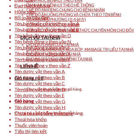
DANH MỤC BỆNH LÝ THEO VẦN
Đau thần kinh tọa
DANH MỤC BỆNH LÝ THEO HỆ THỐNG
CHẾ ĐỘ ĂN KIÊNG CHUNG CHO BỆNH NHÂN
Hồng sâm
CHẾ ĐỘ ĂN UỐNG PHÒNG VÀ CHỮA THEO TÊN BỆNH
Rối loạn tiền đình
CỔ KIM DIỆU PHƯƠNG (古今妙方)
Tên bài thuốc cổ kim theo vần A
CỔ KIM DƯỢC VẬT (古今药物)
Tên bài thuốc cổ kim theo vần B
CỦNG CỐ VÀ CẬP NHẬT KIẾN THỨC CHUYÊN MÔN CHO ĐỘI N
Tên bệnh đông y theo vần D
DỊCH VỤ TẠI NHÀ
Tên bệnh đông y theo vần N
DỊCH VỤ CHÂM CỨU TẠI NHÀ
Tên bệnh đông y theo vần S
DỊCH VỤ BẤM HUYỆT, XOA BÓP , MASSAGE TRỊ LIỆU TẠI NHÀ
Tên bệnh đông y theo vần X
DỊCH VỤ THỦY CHÂM TẠI NHÀ
Tên bệnh đông y theo vần Y
DỊCH VỤ BÁC SĨ KHÁM BỆNH TẠI NHÀ
Tên bệnh đông y theo vần Z
LIÊN HỆ
Tên dược vật theo vần A
Tên dược vật theo vần B
Giỏ hàng /
0
₫
Tên dược vật theo vần C
Tên dược vật theo vần D
Chưa có sản phẩm trong giỏ hàng.
Tên dược vật theo vần E
Giỏ hàng
Tên dược vật theo vần G
Tên dược vật theo vần H
Chưa có sản phẩm trong giỏ hàng.
Thoái hóa cột sống thắt lưng
Thoái hóa khớp
Thuốc viên hoàn
Tiếp thị liên kết