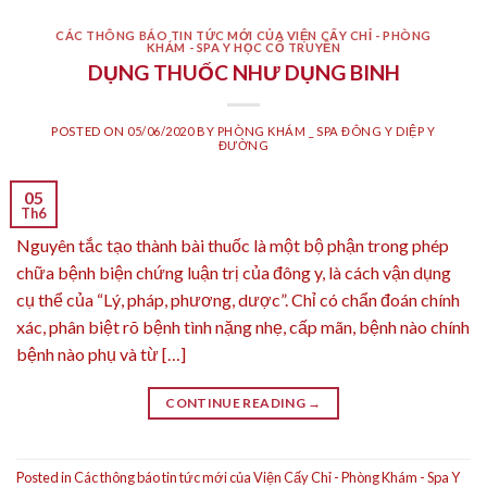
CÁC THÔNG BÁO TIN TỨC MỚI CỦA VIỆN CẤY CHỈ - PHÒNG
KHÁM - SPA Y HỌC CỔ TRUYỀN
DỤNG THUỐC NHƯ DỤNG BINH
POSTED ON
05/06/2020
BY
PHÒNG KHÁM _ SPA ĐÔNG Y DIỆP Y
ĐƯỜNG
05
Th6
Nguyên tắc tạo thành bài thuốc là một bộ phận trong phép
chữa bệnh biện chứng luận trị của đông y, là cách vận dụng
cụ thể của “Lý, pháp, phương, dược”. Chỉ có chẩn đoán chính
xác, phân biệt rõ bệnh tình nặng nhẹ, cấp mãn, bệnh nào chính
bệnh nào phụ và từ […]
CONTINUE READING
→
Posted in
Các thông báo tin tức mới của Viện Cấy Chỉ - Phòng Khám - Spa Y