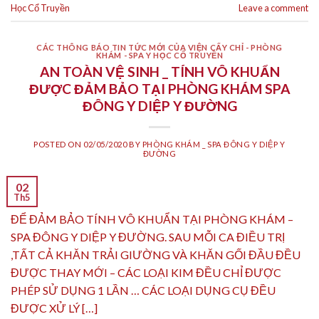
Học Cổ Truyền
Leave a comment
CÁC THÔNG BÁO TIN TỨC MỚI CỦA VIỆN CẤY CHỈ - PHÒNG
KHÁM - SPA Y HỌC CỔ TRUYỀN
AN TOÀN VỆ SINH _ TÍNH VÔ KHUẨN
ĐƯỢC ĐẢM BẢO TẠI PHÒNG KHÁM SPA
ĐÔNG Y DIỆP Y ĐƯỜNG
POSTED ON
02/05/2020
BY
PHÒNG KHÁM _ SPA ĐÔNG Y DIỆP Y
ĐƯỜNG
02
Th5
ĐỂ ĐẢM BẢO TÍNH VÔ KHUẨN TẠI PHÒNG KHÁM –
SPA ĐÔNG Y DIỆP Y ĐƯỜNG. SAU MỖI CA ĐIỀU TRỊ
,TẤT CẢ KHĂN TRẢI GIƯỜNG VÀ KHĂN GỐI ĐẦU ĐỀU
ĐƯỢC THAY MỚI – CÁC LOẠI KIM ĐỀU CHỈ ĐƯỢC
PHÉP SỬ DỤNG 1 LẦN … CÁC LOẠI DỤNG CỤ ĐỀU
ĐƯỢC XỬ LÝ […]