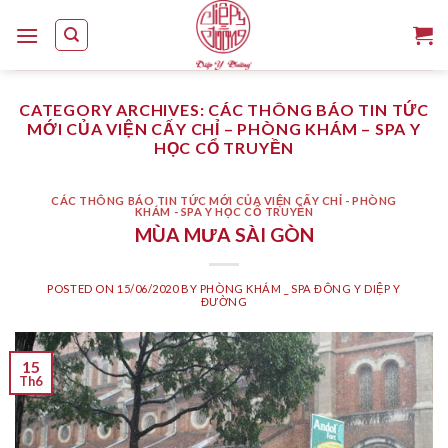
Skip
to
content
CATEGORY ARCHIVES:
CÁC THÔNG BÁO TIN TỨC
MỚI CỦA VIỆN CẤY CHỈ – PHÒNG KHÁM – SPA Y
HỌC CỔ TRUYỀN
CÁC THÔNG BÁO TIN TỨC MỚI CỦA VIỆN CẤY CHỈ - PHÒNG
KHÁM - SPA Y HỌC CỔ TRUYỀN
MÙA MƯA SÀI GÒN
POSTED ON
15/06/2020
BY
PHÒNG KHÁM _ SPA ĐÔNG Y DIỆP Y
ĐƯỜNG
15
Th6