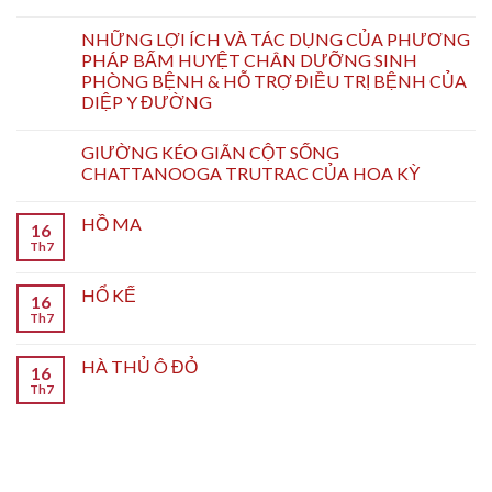
NHỮNG LỢI ÍCH VÀ TÁC DỤNG CỦA PHƯƠNG
PHÁP BẤM HUYỆT CHÂN DƯỠNG SINH
PHÒNG BỆNH & HỖ TRỢ ĐIỀU TRỊ BỆNH CỦA
DIỆP Y ĐƯỜNG
GIƯỜNG KÉO GIÃN CỘT SỐNG
CHATTANOOGA TRUTRAC CỦA HOA KỲ
HỒ MA
16
Th7
HỔ KẾ
16
Th7
HÀ THỦ Ô ĐỎ
16
Th7