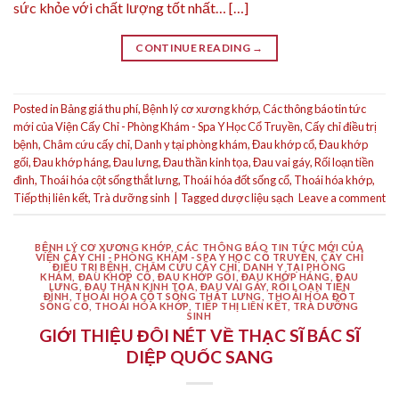
sức khỏe với chất lượng tốt nhất… […]
CONTINUE READING
→
Posted in
Bảng giá thu phí
,
Bệnh lý cơ xương khớp
,
Các thông báo tin tức
mới của Viện Cấy Chỉ - Phòng Khám - Spa Y Học Cổ Truyền
,
Cấy chỉ điều trị
bệnh
,
Châm cứu cấy chỉ
,
Danh y tại phòng khám
,
Đau khớp cổ
,
Đau khớp
gối
,
Đau khớp háng
,
Đau lưng
,
Đau thần kinh tọa
,
Đau vai gáy
,
Rối loạn tiền
đình
,
Thoái hóa cột sống thắt lưng
,
Thoái hóa đốt sống cổ
,
Thoái hóa khớp
,
Tiếp thị liên kết
,
Trà dưỡng sinh
|
Tagged
dược liệu sạch
Leave a comment
BỆNH LÝ CƠ XƯƠNG KHỚP
,
CÁC THÔNG BÁO TIN TỨC MỚI CỦA
VIỆN CẤY CHỈ - PHÒNG KHÁM - SPA Y HỌC CỔ TRUYỀN
,
CẤY CHỈ
ĐIỀU TRỊ BỆNH
,
CHÂM CỨU CẤY CHỈ
,
DANH Y TẠI PHÒNG
KHÁM
,
ĐAU KHỚP CỔ
,
ĐAU KHỚP GỐI
,
ĐAU KHỚP HÁNG
,
ĐAU
LƯNG
,
ĐAU THẦN KINH TỌA
,
ĐAU VAI GÁY
,
RỐI LOẠN TIỀN
ĐÌNH
,
THOÁI HÓA CỘT SỐNG THẮT LƯNG
,
THOÁI HÓA ĐỐT
SỐNG CỔ
,
THOÁI HÓA KHỚP
,
TIẾP THỊ LIÊN KẾT
,
TRÀ DƯỠNG
SINH
GIỚI THIỆU ĐÔI NÉT VỀ THẠC SĨ BÁC SĨ
DIỆP QUỐC SANG