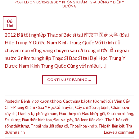
POSTED ON
06/06/2020
BY
PHÒNG KHÁM _ SPA ĐÔNG Y DIỆP Y
ĐƯỜNG
06
Th6
2012 Đã tốt nghiệp Thạc sĩ Bác sĩ tại 南京中医药大学 (Đại
Học Trung Y Dược Nam Kinh Trung Quốc Với trình độ
chuyên môn vững vàng chuyên sâu cả trong nước lẫn ngoài
nước 3 năm tu nghiệp Thạc Sĩ Bác Sĩ tại Đại Học Trung Y
Dược Nam Kinh Trung Quốc Cùng với nhiều […]
CONTINUE READING
→
Posted in
Bệnh lý cơ xương khớp
,
Các thông báo tin tức mới của Viện Cấy
Chỉ - Phòng Khám - Spa Y Học Cổ Truyền
,
Cấy chỉ điều trị bệnh
,
Châm cứu
cấy chỉ
,
Danh y tại phòng khám
,
Đau khớp cổ
,
Đau khớp gối
,
Đau khớp háng
,
Đau lưng
,
Đau thần kinh tọa
,
Đau vai gáy
,
Rối loạn tiền đình
,
Thoái hóa cột
sống thắt lưng
,
Thoái hóa đốt sống cổ
,
Thoái hóa khớp
,
Tiếp thị liên kết
,
Trà
dưỡng sinh
Leave a comment