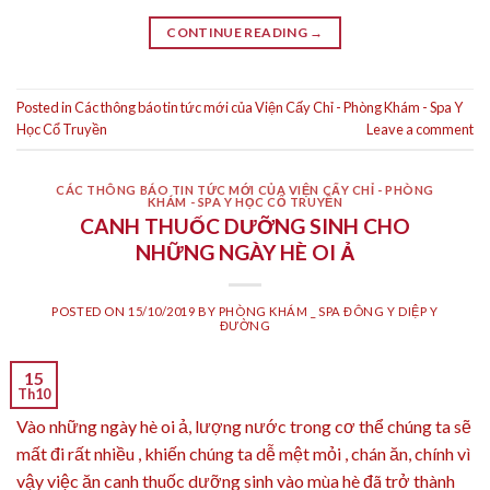
CONTINUE READING
→
Posted in
Các thông báo tin tức mới của Viện Cấy Chỉ - Phòng Khám - Spa Y
Học Cổ Truyền
Leave a comment
CÁC THÔNG BÁO TIN TỨC MỚI CỦA VIỆN CẤY CHỈ - PHÒNG
KHÁM - SPA Y HỌC CỔ TRUYỀN
CANH THUỐC DƯỠNG SINH CHO
NHỮNG NGÀY HÈ OI Ả
POSTED ON
15/10/2019
BY
PHÒNG KHÁM _ SPA ĐÔNG Y DIỆP Y
ĐƯỜNG
15
Th10
Vào những ngày hè oi ả, lượng nước trong cơ thể chúng ta sẽ
mất đi rất nhiều , khiến chúng ta dễ mệt mỏi , chán ăn, chính vì
vậy việc ăn canh thuốc dưỡng sinh vào mùa hè đã trở thành