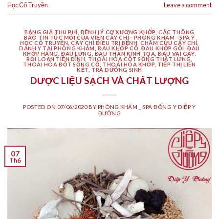
Học Cổ Truyền
Leave a comment
BẢNG GIÁ THU PHÍ
,
BỆNH LÝ CƠ XƯƠNG KHỚP
,
CÁC THÔNG
BÁO TIN TỨC MỚI CỦA VIỆN CẤY CHỈ - PHÒNG KHÁM - SPA Y
HỌC CỔ TRUYỀN
,
CẤY CHỈ ĐIỀU TRỊ BỆNH
,
CHÂM CỨU CẤY CHỈ
,
DANH Y TẠI PHÒNG KHÁM
,
ĐAU KHỚP CỔ
,
ĐAU KHỚP GỐI
,
ĐAU
KHỚP HÁNG
,
ĐAU LƯNG
,
ĐAU THẦN KINH TỌA
,
ĐAU VAI GÁY
,
RỐI LOẠN TIỀN ĐÌNH
,
THOÁI HÓA CỘT SỐNG THẮT LƯNG
,
THOÁI HÓA ĐỐT SỐNG CỔ
,
THOÁI HÓA KHỚP
,
TIẾP THỊ LIÊN
KẾT
,
TRÀ DƯỠNG SINH
DƯỢC LIỆU SẠCH VÀ CHẤT LƯỢNG
POSTED ON
07/06/2020
BY
PHÒNG KHÁM _ SPA ĐÔNG Y DIỆP Y
ĐƯỜNG
07
Th6