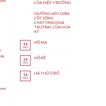
ment
CỦA DIỆP Y ĐƯỜNG
GIƯỜNG KÉO GIÃN
CỘT SỐNG
CHATTANOOGA
TRUTRAC CỦA HOA
KỲ
HỒ MA
16
Th7
n
cây
HỔ KẾ
16
Th7
HÀ THỦ Ô ĐỎ
16
Th7
ment