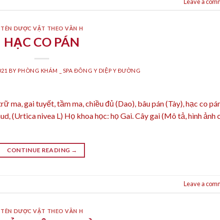
Leave a com
TÊN DƯỢC VẬT THEO VẦN H
HẠC CO PÁN
021
BY
PHÒNG KHÁM _ SPA ĐÔNG Y DIỆP Y ĐƯỜNG
trữ ma, gai tuyết, tầm ma, chiều đủ (Dao), bâu pán (Tày), hạc co pá
ud, (Urtica nivea L) Họ khoa học: họ Gai. Cây gai (Mô tả, hình ảnh 
CONTINUE READING
→
Leave a com
TÊN DƯỢC VẬT THEO VẦN H