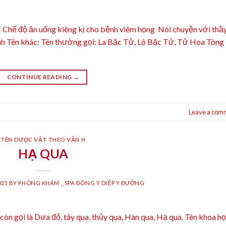
ế độ ăn uống kiêng kị cho bệnh viêm họng Nói chuyện với thầ
nh Tên khác: Tên thường gọi: La Bặc Tử, Lô Bặc Tử, Tử Hoa Tòng
CONTINUE READING
→
Leave a com
TÊN DƯỢC VẬT THEO VẦN H
HẠ QUA
021
BY
PHÒNG KHÁM _ SPA ĐÔNG Y DIỆP Y ĐƯỜNG
n gọi là Dưa đỏ, tây qua, thủy qua, Hàn qua, Hạ qua. Tên khoa họ