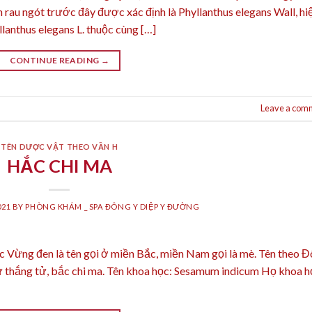
au ngót trước đây được xác định là Phyllanthus elegans Wall, hi
lanthus elegans L. thuộc cùng […]
CONTINUE READING
→
Leave a com
TÊN DƯỢC VẬT THEO VẦN H
HẮC CHI MA
021
BY
PHÒNG KHÁM _ SPA ĐÔNG Y DIỆP Y ĐƯỜNG
 Vừng đen là tên gọi ở miền Bắc, miền Nam gọi là mè. Tên theo 
cự thắng tử, bắc chi ma. Tên khoa học: Sesamum indicum Họ khoa h