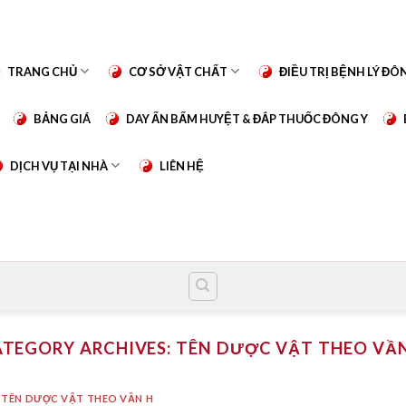
TRANG CHỦ
CƠ SỞ VẬT CHẤT
ĐIỀU TRỊ BỆNH LÝ ĐÔ
BẢNG GIÁ
DAY ẤN BẤM HUYỆT & ĐẮP THUỐC ĐÔNG Y
DỊCH VỤ TẠI NHÀ
LIÊN HỆ
TEGORY ARCHIVES:
TÊN DƯỢC VẬT THEO VẦ
TÊN DƯỢC VẬT THEO VẦN H