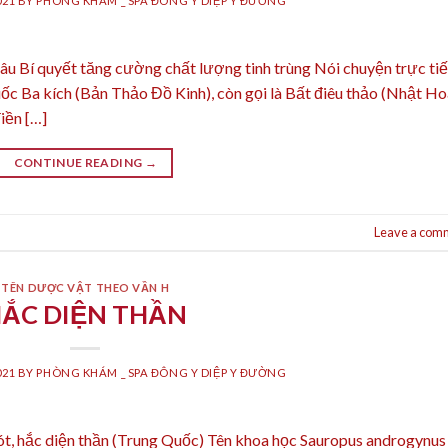
021
BY
PHÒNG KHÁM _ SPA ĐÔNG Y DIỆP Y ĐƯỜNG
 Bí quyết tăng cường chất lượng tinh trùng Nói chuyện trực ti
huốc Ba kích (Bản Thảo Đồ Kinh), còn gọi là Bất điêu thảo (Nhật H
iền […]
CONTINUE READING
→
Leave a com
TÊN DƯỢC VẬT THEO VẦN H
ẮC DIỆN THẦN
021
BY
PHÒNG KHÁM _ SPA ĐÔNG Y DIỆP Y ĐƯỜNG
ót, hắc diện thần (Trung Quốc) Tên khoa học Sauropus androgynus 