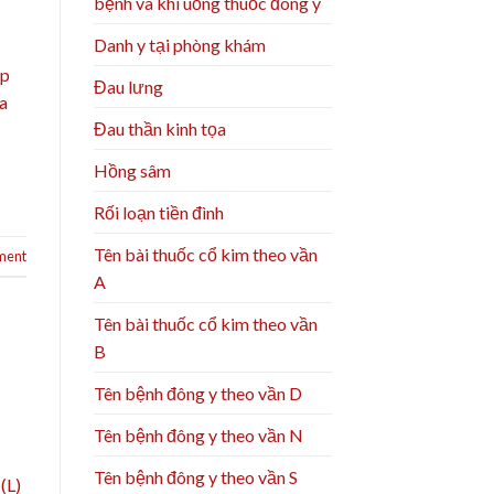
bệnh và khi uống thuốc đông y
Danh y tại phòng khám
ếp
Đau lưng
oa
Đau thần kinh tọa
Hồng sâm
Rối loạn tiền đình
Tên bài thuốc cổ kim theo vần
ment
A
Tên bài thuốc cổ kim theo vần
B
Tên bệnh đông y theo vần D
Tên bệnh đông y theo vần N
Tên bệnh đông y theo vần S
(L)