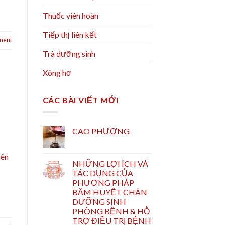
Thuốc viên hoàn
Tiếp thị liên kết
ment
Trà dưỡng sinh
Xông hơ
CÁC BÀI VIẾT MỚI
CAO PHƯƠNG
iên
NHỮNG LỢI ÍCH VÀ
TÁC DỤNG CỦA
PHƯƠNG PHÁP
BẤM HUYỆT CHÂN
DƯỠNG SINH
PHÒNG BỆNH & HỖ
TRỢ ĐIỀU TRỊ BỆNH