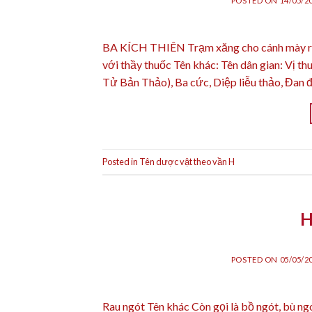
POSTED ON
14/05/2
BA KÍCH THIÊN Trạm xăng cho cánh mày râu
với thầy thuốc Tên khác: Tên dân gian: Vị t
Tử Bản Thảo), Ba cức, Diệp liễu thảo, Đan đ
Posted in
Tên dược vật theo vần H
H
POSTED ON
05/05/2
Rau ngót Tên khác Còn gọi là bồ ngót, bù ng