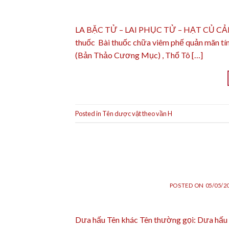
LA BẶC TỬ – LAI PHỤC TỬ – HẠT CỦ CẢI Ch
thuốc Bài thuốc chữa viêm phế quản mãn tí
(Bản Thảo Cương Mục) , Thổ Tô […]
Posted in
Tên dược vật theo vần H
POSTED ON
05/05/2
Dưa hấu Tên khác Tên thường gọi: Dưa hấu cò