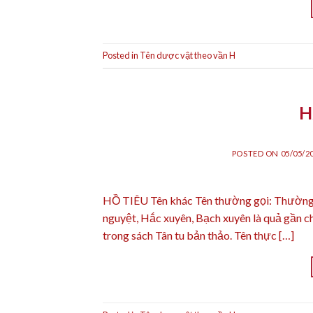
Posted in
Tên dược vật theo vần H
H
POSTED ON
05/05/2
HỒ TIÊU Tên khác Tên thường gọi: Thường gọ
nguyệt, Hắc xuyên, Bạch xuyên là quả gần ch
trong sách Tân tu bản thảo. Tên thực […]