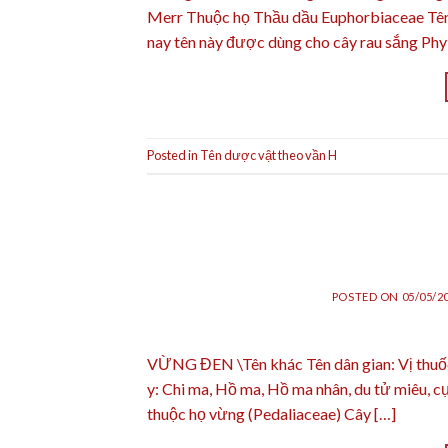
Merr Thuộc họ Thầu dầu Euphorbiaceae Tên r
nay tên này được dùng cho cây rau sắng Phyl
Posted in
Tên dược vật theo vần H
POSTED ON
05/05/2
VỪNG ĐEN \Tên khác Tên dân gian: Vị thuốc
y: Chi ma, Hồ ma, Hồ ma nhân, du tử miêu, 
thuộc họ vừng (Pedaliaceae) Cây […]