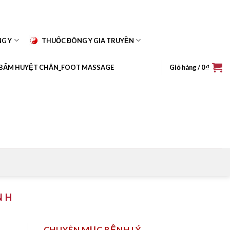
NG Y
THUỐC ĐÔNG Y GIA TRUYỀN
BẤM HUYỆT CHÂN_FOOT MASSAGE
Giỏ hàng /
0
₫
N H
CHUYÊN MỤC BỆNH LÝ