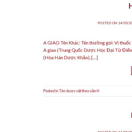
POSTED ON
14/05/2
A GIAO Tên Khác: Tên thường gọi: Vị thuốc A 
A giao (Trung Quốc Dược Học Đại Từ Điển), B
(Hòa Hán Dược Khảo), […]
Posted in
Tên dược vật theo vần H