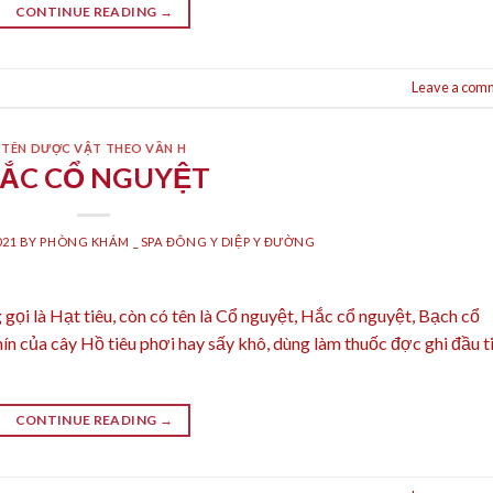
CONTINUE READING
→
Leave a com
TÊN DƯỢC VẬT THEO VẦN H
ẮC CỔ NGUYỆT
021
BY
PHÒNG KHÁM _ SPA ĐÔNG Y DIỆP Y ĐƯỜNG
i là Hạt tiêu, còn có tên là Cổ nguyệt, Hắc cổ nguyệt, Bạch cổ
ín của cây Hồ tiêu phơi hay sấy khô, dùng làm thuốc đợc ghi đầu t
CONTINUE READING
→