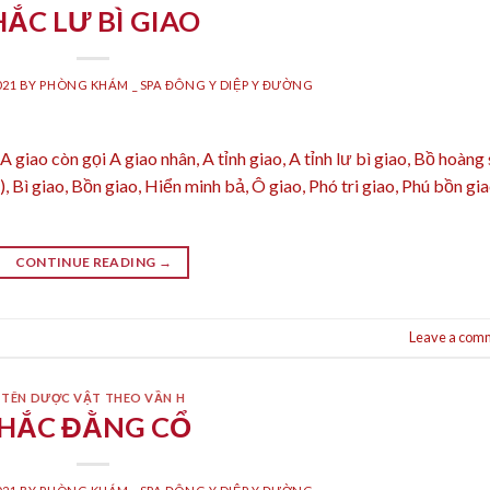
HẮC LƯ BÌ GIAO
021
BY
PHÒNG KHÁM _ SPA ĐÔNG Y DIỆP Y ĐƯỜNG
giao còn gọi A giao nhân, A tỉnh giao, A tỉnh lư bì giao, Bồ hoàng
ì giao, Bồn giao, Hiển minh bả, Ô giao, Phó tri giao, Phú bồn gi
CONTINUE READING
→
Leave a com
TÊN DƯỢC VẬT THEO VẦN H
HẮC ĐẰNG CỔ