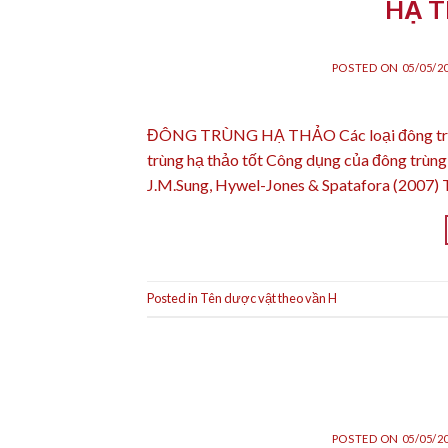
HẠ 
POSTED ON
05/05/2
ĐÔNG TRÙNG HẠ THẢO Các loại đông trùng h
trùng hạ thảo tốt Công dụng của đông trùng
J.M.Sung, Hywel-Jones & Spatafora (2007)
Posted in
Tên dược vật theo vần H
POSTED ON
05/05/2