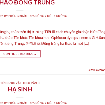
THẢO ĐÔNG TRÙNG
021
BY
PHÒNG KHÁM _ SPA ĐÔNG Y DIỆP Y ĐƯỜNG
ạ thảo trên thị trường Tiết lộ cách chuyên gia nhận biết đôn
 hạ thảo Tên khác Tên khoa học: Ophiocordyceps sinensis G.H.Sun
 Tên tiếng Trung: 冬虫夏草 Đông trùng hạ thảo là một […]
CONTINUE READING
→
Leave a com
TÊN DƯỢC VẬT THEO VẦN H
HẠ SINH
021
BY
PHÒNG KHÁM _ SPA ĐÔNG Y DIỆP Y ĐƯỜNG