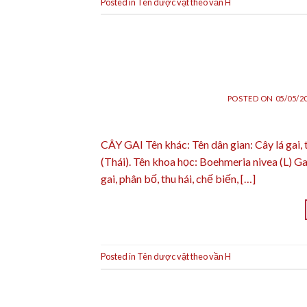
Posted in
Tên dược vật theo vần H
POSTED ON
05/05/2
CÂY GAI Tên khác: Tên dân gian: Cây lá gai, 
(Thái). Tên khoa học: Boehmeria nivea (L) Ga
gai, phân bố, thu hái, chế biến, […]
Posted in
Tên dược vật theo vần H