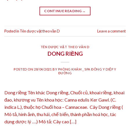
CONTINUE READING
→
Posted in
Tên dược vật theo vần D
Leave a comment
TÊN DƯỢC VẬT THEO VẦN D
DONG RIỀNG
POSTED ON
28/04/2021
BY
PHÒNG KHÁM _ SPA ĐÔNG Y DIỆP Y
ĐƯỜNG
Dong riềng Tên khác Dong riềng, Chuối củ, khoai riềng, khoai
đao, khương vu Tên khoa học: Canna edulis Ker Gawl. (C.
indica L.), thuộc họ Chuối hoa – Cannaceae. Cây Dong riềng (
Mô tả, hình ảnh, thu hái, chế biến, thành phần hoá học, tác
dụng dược lý ….) Mô tả: Cây cao […]