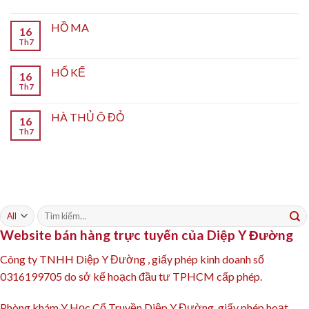
HỒ MA
16
Th7
HỔ KẾ
16
Th7
HÀ THỦ Ô ĐỎ
16
Th7
Tìm
kiếm:
Website bán hàng trực tuyến của Diệp Y Đường
Công ty TNHH Diệp Y Đường , giấy phép kinh doanh số
0316199705 do sở kế hoạch đầu tư TPHCM cấp phép.
Phòng khám Y Học Cổ Truyền Diệp Y Đường, giấy phép hoạt