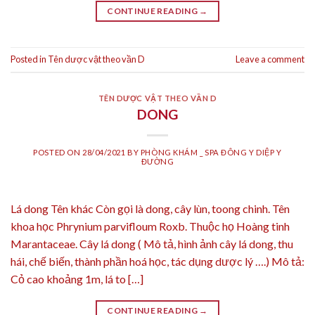
CONTINUE READING
→
Posted in
Tên dược vật theo vần D
Leave a comment
TÊN DƯỢC VẬT THEO VẦN D
DONG
POSTED ON
28/04/2021
BY
PHÒNG KHÁM _ SPA ĐÔNG Y DIỆP Y
ĐƯỜNG
Lá dong Tên khác Còn gọi là dong, cây lùn, toong chinh. Tên
khoa học Phrynium parvifloum Roxb. Thuộc họ Hoàng tinh
Marantaceae. Cây lá dong ( Mô tả, hình ảnh cây lá dong, thu
hái, chế biến, thành phần hoá học, tác dụng dược lý ….) Mô tả:
Cỏ cao khoảng 1m, lá to […]
CONTINUE READING
→