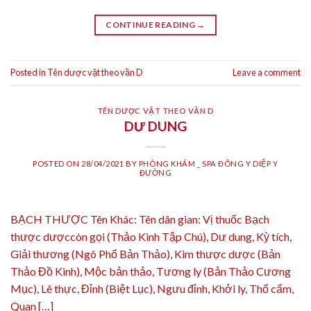
CONTINUE READING
→
Posted in
Tên dược vật theo vần D
Leave a comment
TÊN DƯỢC VẬT THEO VẦN D
DƯ DUNG
POSTED ON
28/04/2021
BY
PHÒNG KHÁM _ SPA ĐÔNG Y DIỆP Y
ĐƯỜNG
BẠCH THƯỢC Tên Khác: Tên dân gian: Vị thuốc Bạch
thược dượccòn gọi (Thảo Kinh Tập Chú), Dư dung, Kỳ tích,
Giải thương (Ngô Phổ Bản Thảo), Kim thược dược (Bản
Thảo Đồ Kinh), Mộc bản thảo, Tương ly (Bản Thảo Cương
Mục), Lê thực, Đỉnh (Biệt Lục), Ngưu đỉnh, Khởi ly, Thổ cẩm,
Quan […]