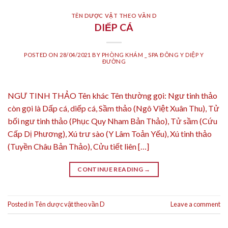
TÊN DƯỢC VẬT THEO VẦN D
DIẾP CÁ
POSTED ON
28/04/2021
BY
PHÒNG KHÁM _ SPA ĐÔNG Y DIỆP Y
ĐƯỜNG
NGƯ TINH THẢO Tên khác Tên thường gọi: Ngư tinh thảo
còn gọi là Dấp cá, diếp cá, Sầm thảo (Ngô Việt Xuân Thu), Tử
bối ngư tinh thảo (Phục Quy Nham Bản Thảo), Tử sầm (Cứu
Cấp Dị Phương), Xú trư sào (Y Lâm Toản Yếu), Xú tinh thảo
(Tuyền Châu Bản Thảo), Cửu tiết liên […]
CONTINUE READING
→
Posted in
Tên dược vật theo vần D
Leave a comment