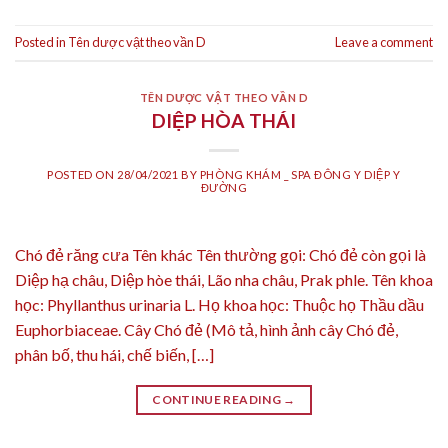
Posted in
Tên dược vật theo vần D
Leave a comment
TÊN DƯỢC VẬT THEO VẦN D
DIỆP HÒA THÁI
POSTED ON
28/04/2021
BY
PHÒNG KHÁM _ SPA ĐÔNG Y DIỆP Y
ĐƯỜNG
Chó đẻ răng cưa Tên khác Tên thường gọi: Chó đẻ còn gọi là
Diệp hạ châu, Diệp hòe thái, Lão nha châu, Prak phle. Tên khoa
học: Phyllanthus urinaria L. Họ khoa học: Thuộc họ Thầu dầu
Euphorbiaceae. Cây Chó đẻ (Mô tả, hình ảnh cây Chó đẻ,
phân bố, thu hái, chế biến, […]
CONTINUE READING
→