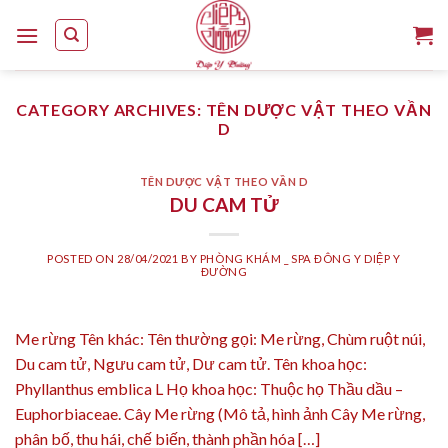
Skip
to
content
CATEGORY ARCHIVES:
TÊN DƯỢC VẬT THEO VẦN
D
TÊN DƯỢC VẬT THEO VẦN D
DU CAM TỬ
POSTED ON
28/04/2021
BY
PHÒNG KHÁM _ SPA ĐÔNG Y DIỆP Y
ĐƯỜNG
Me rừng Tên khác: Tên thường gọi: Me rừng, Chùm ruột núi,
Du cam tử, Ngưu cam tử, Dư cam tử. Tên khoa học:
Phyllanthus emblica L Họ khoa học: Thuộc họ Thầu dầu –
Euphorbiaceae. Cây Me rừng (Mô tả, hình ảnh Cây Me rừng,
phân bố, thu hái, chế biến, thành phần hóa […]