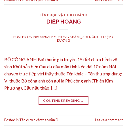
TÊN DƯỢC VẬT THEO VẦN D
DIẾP HOANG
POSTED ON
28/04/2021
BY
PHÒNG KHÁM _ SPA ĐÔNG Y DIỆP Y
ĐƯỜNG
BỒ CÔNG ANH Bài thuốc gia truyền 15 đời chữa bệnh vô
sinh Khỏi hẳn bện đau dạ dày mãn tính kéo dài 10 năm Nói
chuyện trực tiếp với thầy thuốc Tên khác – Tên thường dùng:
Vị thuốc Bồ công anh còn gọi là Phù công anh (Thiên Kim
Phương), Cấu nậu thảo, […]
CONTINUE READING
→
Posted in
Tên dược vật theo vần D
Leave a comment