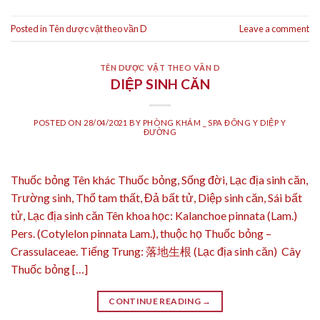
Posted in
Tên dược vật theo vần D
Leave a comment
TÊN DƯỢC VẬT THEO VẦN D
DIỆP SINH CĂN
POSTED ON
28/04/2021
BY
PHÒNG KHÁM _ SPA ĐÔNG Y DIỆP Y
ĐƯỜNG
Thuốc bỏng Tên khác Thuốc bỏng, Sống đời, Lạc địa sinh căn,
Trường sinh, Thổ tam thất, Đả bất tử, Diệp sinh căn, Sái bất
tử, Lạc địa sinh căn Tên khoa học: Kalanchoe pinnata (Lam.)
Pers. (Cotylelon pinnata Lam.), thuộc họ Thuốc bỏng –
Crassulaceae. Tiếng Trung: 落地生根 (Lạc địa sinh căn) Cây
Thuốc bỏng […]
CONTINUE READING
→