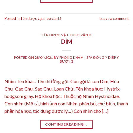
Posted in
Tên dược vật theo vần D
Leave a comment
TÊN DƯỢC VẬT THEO VẦN D
DÍM
POSTED ON
28/04/2021
BY
PHÒNG KHÁM _ SPA ĐÔNG Y DIỆP Y
ĐƯỜNG
Nhím Tên khác: Tên thường gọi: Còn gọi là con Dím, Hòa
Chư, Cao Chư, Sao Chư, Loan Chứ. Tên khoa học: Hystrix
hodgsoni gray. Họ khoa học: Thuộc họ Nhím Hystricidae.
Con nhím (Mô tả, hình ảnh con Nhím, phân bố, chế biến, thành
phần hóa học, tác dụng dược lý…) Con nhím cho […]
CONTINUE READING
→