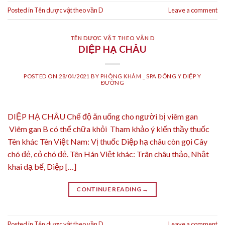
Posted in
Tên dược vật theo vần D
Leave a comment
TÊN DƯỢC VẬT THEO VẦN D
DIỆP HẠ CHÂU
POSTED ON
28/04/2021
BY
PHÒNG KHÁM _ SPA ĐÔNG Y DIỆP Y
ĐƯỜNG
DIỆP HẠ CHÂU Chế độ ăn uống cho người bị viêm gan
Viêm gan B có thể chữa khỏi Tham khảo ý kiến thầy thuốc
Tên khác Tên Việt Nam: Vị thuốc Diệp hạ châu còn gọi Cây
chó đẻ, cỏ chó đẻ. Tên Hán Việt khác: Trân châu thảo, Nhật
khai dạ bế, Diệp […]
CONTINUE READING
→
Posted in
Tên dược vật theo vần D
Leave a comment