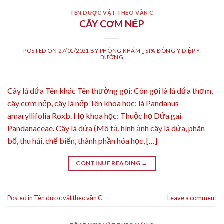
TÊN DƯỢC VẬT THEO VẦN C
CÂY CƠM NẾP
POSTED ON
27/01/2021
BY
PHÒNG KHÁM _ SPA ĐÔNG Y DIỆP Y
ĐƯỜNG
Cây lá dứa Tên khác Tên thường gọi: Còn gọi là lá dứa thơm,
cây cơm nếp, cây lá nếp Tên khoa học: là Pandanus
amaryllifolia Roxb. Họ khoa học: Thuộc họ Dứa gai
Pandanaceae. Cây lá dứa (Mô tả, hình ảnh cây lá dứa, phân
bố, thu hái, chế biến, thành phần hóa học, […]
CONTINUE READING
→
Posted in
Tên dược vật theo vần C
Leave a comment