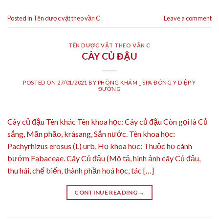
Posted in
Tên dược vật theo vần C
Leave a comment
TÊN DƯỢC VẬT THEO VẦN C
CÂY CỦ ĐẬU
POSTED ON
27/01/2021
BY
PHÒNG KHÁM _ SPA ĐÔNG Y DIỆP Y
ĐƯỜNG
Cây củ đậu Tên khác Tên khoa học: Cây củ đậu Còn gọi là Củ
sắng, Măn phăo, krâsang, Sắn nước. Tên khoa học:
Pachyrhizus erosus (L) urb, Họ khoa học: Thuộc họ cánh
bướm Fabaceae. Cây Củ đậu (Mô tả, hình ảnh cây Củ đậu,
thu hái, chế biến, thành phần hoá học, tác […]
CONTINUE READING
→