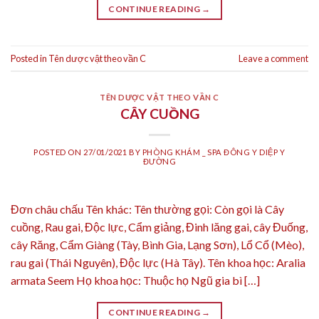
CONTINUE READING
→
Posted in
Tên dược vật theo vần C
Leave a comment
TÊN DƯỢC VẬT THEO VẦN C
CÂY CUỒNG
POSTED ON
27/01/2021
BY
PHÒNG KHÁM _ SPA ĐÔNG Y DIỆP Y
ĐƯỜNG
Đơn châu chấu Tên khác: Tên thường gọi: Còn gọi là Cây
cuồng, Rau gai, Độc lực, Cẩm giảng, Đinh lăng gai, cây Đuống,
cây Răng, Cẩm Giàng (Tày, Bình Gia, Lạng Sơn), Lổ Cổ (Mèo),
rau gai (Thái Nguyên), Độc lực (Hà Tây). Tên khoa học: Aralia
armata Seem Họ khoa học: Thuộc họ Ngũ gia bì […]
CONTINUE READING
→