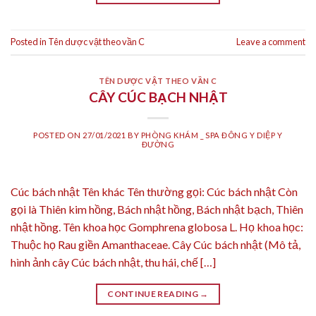
Posted in
Tên dược vật theo vần C
Leave a comment
TÊN DƯỢC VẬT THEO VẦN C
CÂY CÚC BẠCH NHẬT
POSTED ON
27/01/2021
BY
PHÒNG KHÁM _ SPA ĐÔNG Y DIỆP Y
ĐƯỜNG
Cúc bách nhật Tên khác Tên thường gọi: Cúc bách nhật Còn
gọi là Thiên kim hồng, Bách nhật hồng, Bách nhật bạch, Thiên
nhật hồng. Tên khoa học Gomphrena globosa L. Họ khoa học:
Thuộc họ Rau giền Amanthaceae. Cây Cúc bách nhật (Mô tả,
hình ảnh cây Cúc bách nhật, thu hái, chế […]
CONTINUE READING
→