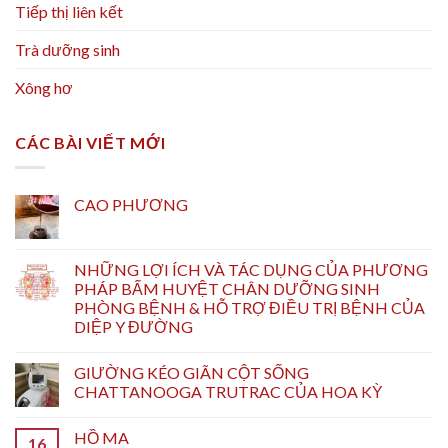
Tiếp thị liên kết
Trà dưỡng sinh
Xông hơ
CÁC BÀI VIẾT MỚI
CAO PHƯƠNG
NHỮNG LỢI ÍCH VÀ TÁC DỤNG CỦA PHƯƠNG
PHÁP BẤM HUYỆT CHÂN DƯỠNG SINH
PHÒNG BỆNH & HỖ TRỢ ĐIỀU TRỊ BỆNH CỦA
DIỆP Y ĐƯỜNG
GIƯỜNG KÉO GIÃN CỘT SỐNG
CHATTANOOGA TRUTRAC CỦA HOA KỲ
HỒ MA
16