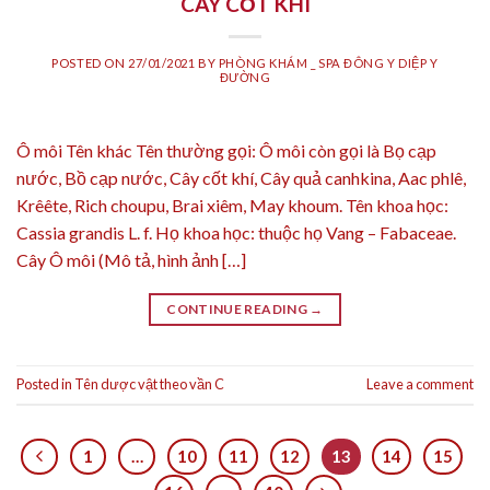
CÂY CỐT KHÍ
POSTED ON
27/01/2021
BY
PHÒNG KHÁM _ SPA ĐÔNG Y DIỆP Y
ĐƯỜNG
Ô môi Tên khác Tên thường gọi: Ô môi còn gọi là Bọ cạp
nước, Bồ cạp nước, Cây cốt khí, Cây quả canhkina, Aac phlê,
Krêête, Rich choupu, Brai xiêm, May khoum. Tên khoa học:
Cassia grandis L. f. Họ khoa học: thuộc họ Vang – Fabaceae.
Cây Ô môi (Mô tả, hình ảnh […]
CONTINUE READING
→
Posted in
Tên dược vật theo vần C
Leave a comment
1
…
10
11
12
13
14
15