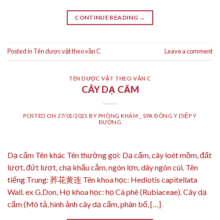
CONTINUE READING
→
Posted in
Tên dược vật theo vần C
Leave a comment
TÊN DƯỢC VẬT THEO VẦN C
CÂY DẠ CẨM
POSTED ON
27/01/2021
BY
PHÒNG KHÁM _ SPA ĐÔNG Y DIỆP Y
ĐƯỜNG
Dạ cẩm Tên khác Tên thường gọi: Dạ cẩm, cây loét mồm, đất
lượt, đứt lượt, chạ khẩu cắm, ngón lợn, dây ngón cúi. Tên
tiếng Trung: 荞花黄连 Tên khoa học: Hediotis capitellata
Wall. ex G.Don, Họ khoa học: họ Cà phê (Rubiaceae). Cây dạ
cẩm (Mô tả, hình ảnh cây dạ cẩm, phân bố, […]