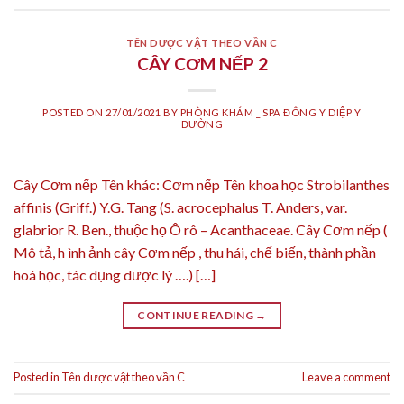
TÊN DƯỢC VẬT THEO VẦN C
CÂY CƠM NẾP 2
POSTED ON
27/01/2021
BY
PHÒNG KHÁM _ SPA ĐÔNG Y DIỆP Y
ĐƯỜNG
Cây Cơm nếp Tên khác: Cơm nếp Tên khoa học Strobilanthes
affinis (Griff.) Y.G. Tang (S. acrocephalus T. Anders, var.
glabrior R. Ben., thuộc họ Ô rô – Acanthaceae. Cây Cơm nếp (
Mô tả, h ình ảnh cây Cơm nếp , thu hái, chế biến, thành phần
hoá học, tác dụng dược lý ….) […]
CONTINUE READING
→
Posted in
Tên dược vật theo vần C
Leave a comment