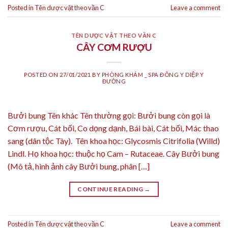
Posted in
Tên dược vật theo vần C
Leave a comment
TÊN DƯỢC VẬT THEO VẦN C
CÂY CƠM RƯỢU
POSTED ON
27/01/2021
BY
PHÒNG KHÁM _ SPA ĐÔNG Y DIỆP Y
ĐƯỜNG
Bưởi bung Tên khác Tên thường gọi: Bưởi bung còn gọi là
Cơm rượu, Cát bối, Co dọng dạnh, Bái bài, Cát bối, Mác thao
sang (dân tộc Tày). Tên khoa học: Glycosmis Citrifolia (Willd)
Lindl. Họ khoa học: thuộc họ Cam – Rutaceae. Cây Bưởi bung
(Mô tả, hình ảnh cây Bưởi bung, phân […]
CONTINUE READING
→
Posted in
Tên dược vật theo vần C
Leave a comment