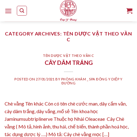
Skip
to
content
CATEGORY ARCHIVES:
TÊN DƯỢC VẬT THEO VẦN
C
TÊN DƯỢC VẬT THEO VẦN C
CÂY DÂM TRẮNG
POSTED ON
27/01/2021
BY
PHÒNG KHÁM _ SPA ĐÔNG Y DIỆP Y
ĐƯỜNG
Chè vằng Tên khác Còn có tên chè cước man, dây cẩm văn,
cây dâm trắng, dây vắng, mổ sẻ Tên khoa học
Jaminumsubtriplinerve Thuộc họ Nhài Oleaceae Cây Chè
vằng ( Mô tả, hình ảnh, thu hái, chế biến, thành phần hoá học,
tác dụng dược lý ….) Mô tả: Cây chè vằng mọc […]