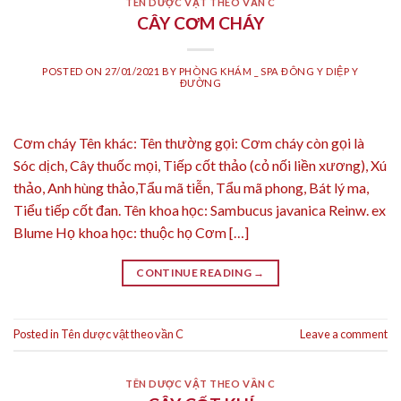
TÊN DƯỢC VẬT THEO VẦN C
CÂY CƠM CHÁY
POSTED ON
27/01/2021
BY
PHÒNG KHÁM _ SPA ĐÔNG Y DIỆP Y
ĐƯỜNG
Cơm cháy Tên khác: Tên thường gọi: Cơm cháy còn gọi là
Sóc dịch, Cây thuốc mọi, Tiếp cốt thảo (cỏ nối liền xương), Xú
thảo, Anh hùng thảo,Tẩu mã tiễn, Tẩu mã phong, Bát lý ma,
Tiểu tiếp cốt đan. Tên khoa học: Sambucus javanica Reinw. ex
Blume Họ khoa học: thuộc họ Cơm […]
CONTINUE READING
→
Posted in
Tên dược vật theo vần C
Leave a comment
TÊN DƯỢC VẬT THEO VẦN C