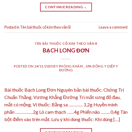
CONTINUE READING
→
Posted in
Tên bài thuốc cổ kim theo vần B
Leave a comment
TÊN BÀI THUỐC CỔ KIM THEO VẦN B
BẠCH LONG ĐƠN
POSTED ON
24/11/2020
BY
PHÒNG KHÁM _ SPA ĐÔNG Y DIỆP Y
ĐƯỜNG
Bài thuốc Bạch Long Đơn Nguyên bản bài thuốc: Chứng Trị
Chuẩn Thằng. Vương Khẳng Đường Trị mắt sưng đỏ đau,
mắt có mộng. Vị thuốc: Bằng sa ………… 1,2g Huyền minh
phấn ……………2g Lô cam thạch ……4g Phiến não …….. 0,4g Tán
bột điểm vào trên mắt. Lưu ý khi dùng thuốc: Khi dùng […]