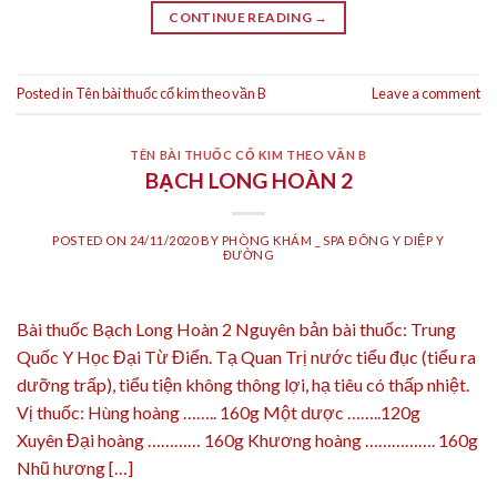
CONTINUE READING
→
Posted in
Tên bài thuốc cổ kim theo vần B
Leave a comment
TÊN BÀI THUỐC CỔ KIM THEO VẦN B
BẠCH LONG HOÀN 2
POSTED ON
24/11/2020
BY
PHÒNG KHÁM _ SPA ĐÔNG Y DIỆP Y
ĐƯỜNG
Bài thuốc Bạch Long Hoàn 2 Nguyên bản bài thuốc: Trung
Quốc Y Học Đại Từ Điển. Tạ Quan Trị nước tiểu đục (tiểu ra
dưỡng trấp), tiểu tiện không thông lợi, hạ tiêu có thấp nhiệt.
Vị thuốc: Hùng hoàng …….. 160g Một dược ……..120g
Xuyên Đại hoàng ………… 160g Khương hoàng ……………. 160g
Nhũ hương […]