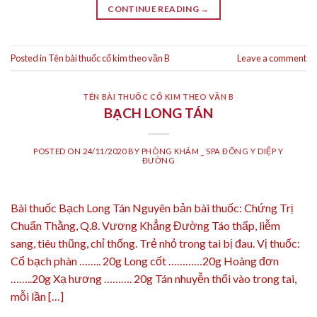
CONTINUE READING
→
Posted in
Tên bài thuốc cổ kim theo vần B
Leave a comment
TÊN BÀI THUỐC CỔ KIM THEO VẦN B
BẠCH LONG TÁN
POSTED ON
24/11/2020
BY
PHÒNG KHÁM _ SPA ĐÔNG Y DIỆP Y
ĐƯỜNG
Bài thuốc Bạch Long Tán Nguyên bản bài thuốc: Chứng Trị
Chuẩn Thằng, Q.8. Vương Khẳng Đường Táo thấp, liễm
sang, tiêu thũng, chỉ thống. Trẻ nhỏ trong tai bị đau. Vị thuốc:
Cổ bạch phàn …….. 20g Long cốt …………20g Hoàng đơn
……..20g Xạ hương ………. 20g Tán nhuyễn thổi vào trong tai,
mỗi lần […]