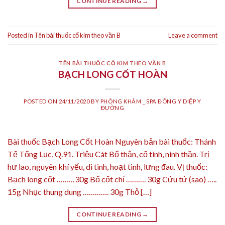
CONTINUE READING
→
Posted in
Tên bài thuốc cổ kim theo vần B
Leave a comment
TÊN BÀI THUỐC CỔ KIM THEO VẦN B
BẠCH LONG CỐT HOÀN
POSTED ON
24/11/2020
BY
PHÒNG KHÁM _ SPA ĐÔNG Y DIỆP Y
ĐƯỜNG
Bài thuốc Bạch Long Cốt Hoàn Nguyên bản bài thuốc: Thánh
Tế Tổng Lục, Q.91. Triệu Cát Bổ thận, cố tinh, ninh thần. Trị
hư lao, nguyên khí yếu, di tinh, hoạt tinh, lưng đau. Vị thuốc:
Bạch long cốt ………30g Bổ cốt chỉ ………. 30g Cửu tử (sao) …..
15g Nhục thung dung …………. 30g Thỏ […]
CONTINUE READING
→