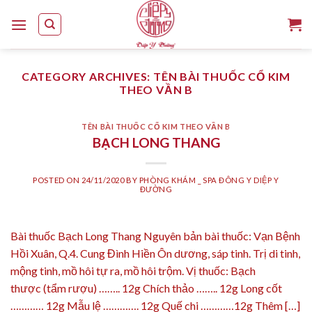
Skip
to
content
CATEGORY ARCHIVES:
TÊN BÀI THUỐC CỔ KIM
THEO VẦN B
TÊN BÀI THUỐC CỔ KIM THEO VẦN B
BẠCH LONG THANG
POSTED ON
24/11/2020
BY
PHÒNG KHÁM _ SPA ĐÔNG Y DIỆP Y
ĐƯỜNG
Bài thuốc Bạch Long Thang Nguyên bản bài thuốc: Vạn Bệnh
Hồi Xuân, Q.4. Cung Đình Hiền Ôn dương, sáp tinh. Trị di tinh,
mộng tinh, mồ hôi tự ra, mồ hôi trộm. Vị thuốc: Bạch
thược (tẩm rượu) …….. 12g Chích thảo …….. 12g Long cốt
………… 12g Mẫu lệ …………. 12g Quế chi …………12g Thêm […]