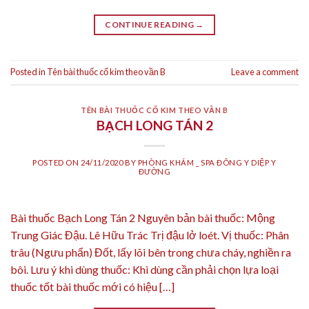
CONTINUE READING
→
Posted in
Tên bài thuốc cổ kim theo vần B
Leave a comment
TÊN BÀI THUỐC CỔ KIM THEO VẦN B
BẠCH LONG TÁN 2
POSTED ON
24/11/2020
BY
PHÒNG KHÁM _ SPA ĐÔNG Y DIỆP Y
ĐƯỜNG
Bài thuốc Bạch Long Tán 2 Nguyên bản bài thuốc: Mộng
Trung Giác Đậu. Lê Hữu Trác Trị đậu lở loét. Vị thuốc: Phân
trâu (Ngưu phẩn) Đốt, lấy lõi bên trong chưa cháy, nghiền ra
bôi. Lưu ý khi dùng thuốc: Khi dùng cần phải chọn lựa loại
thuốc tốt bài thuốc mới có hiệu […]