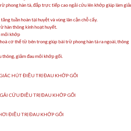
ừ phong hàn tà, đắp trực tiếp cao ngải cứu lên khớp giúp làm gi
 tăng tuần hoàn tại huyệt và vùng lân cận chỗ cấy.
ừ hàn thông kinh hoạt huyết.
u mỏi khớp
hoà cơ thể từ bên trong giúp bài trừ phong hàn tà ra ngoài, thông
 thông, giảm đau mỏi khớp gối.
GIÁC HÚT ĐIỀU TRỊ ĐAU KHỚP GỐI
GÃI CỨU ĐIỀU TRỊ ĐAU KHỚP GỐI
HƠI ĐIỀU TRỊ ĐAU KHỚP GỐI