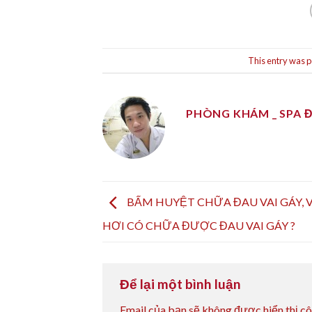
This entry was p
PHÒNG KHÁM _ SPA 
BẤM HUYỆT CHỮA ĐAU VAI GÁY, 
HƠI CÓ CHỮA ĐƯỢC ĐAU VAI GÁY ?
Để lại một bình luận
Email của bạn sẽ không được hiển thị cô