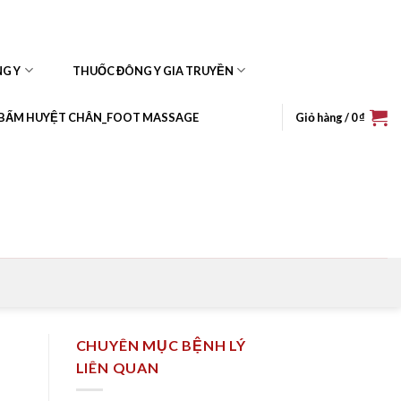
NG Y
THUỐC ĐÔNG Y GIA TRUYỀN
BẤM HUYỆT CHÂN_FOOT MASSAGE
Giỏ hàng /
0
₫
CHUYÊN MỤC BỆNH LÝ
LIÊN QUAN