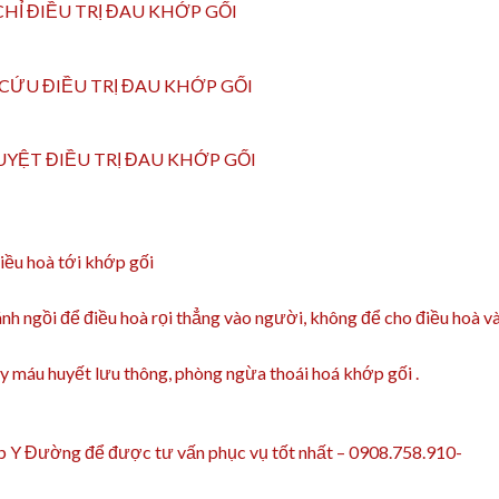
CHỈ ĐIỀU TRỊ ĐAU KHỚP GỐI
CỨU ĐIỀU TRỊ ĐAU KHỚP GỐI
YỆT ĐIỀU TRỊ ĐAU KHỚP GỐI
iều hoà tới khớp gối
nh ngồi để điều hoà rọi thẳng vào người, không để cho điều hoà v
 máu huyết lưu thông, phòng ngừa thoái hoá khớp gối .
p Y Đường để được tư vấn phục vụ tốt nhất – 0908.758.910-