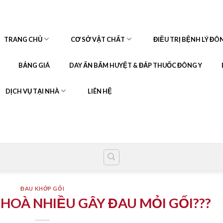
TRANG CHỦ
CƠ SỞ VẬT CHẤT
ĐIỀU TRỊ BỆNH LÝ ĐÔ
BẢNG GIÁ
DAY ẤN BẤM HUYỆT & ĐẮP THUỐC ĐÔNG Y
DỊCH VỤ TẠI NHÀ
LIÊN HỆ
ĐAU KHỚP GỐI
 HOÀ NHIỀU GÂY ĐAU MỎI GỐI???