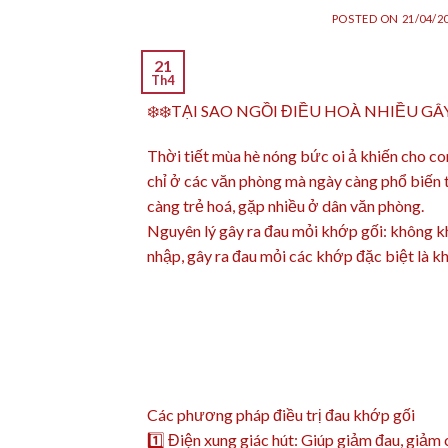
POSTED ON
21/04/2
21
Th4
❄️
❄️
TẠI SAO NGỒI ĐIỀU HOÀ NHIỀU GÂY
Thời tiết mùa hè nóng bức oi ả khiến cho co
chỉ ở các văn phòng mà ngày càng phổ biến 
càng trẻ hoá, gặp nhiều ở dân văn phòng.
Nguyên lý gây ra đau mỏi khớp gối: không kh
nhập, gây ra đau mỏi các khớp đặc biệt là k
Các phương pháp điều trị đau khớp gối
1️⃣
Điện xung giác hút: Giúp giảm đau, giảm c