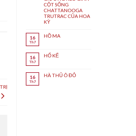
CỘT SỐNG
CHATTANOOGA
TRUTRAC CỦA HOA
KỲ
HỒ MA
16
Th7
HỔ KẾ
16
Th7
HÀ THỦ Ô ĐỎ
16
Th7
TRỊ