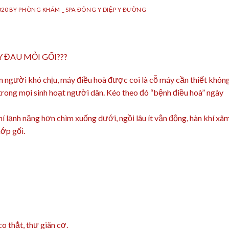
020
BY
PHÒNG KHÁM _ SPA ĐÔNG Y DIỆP Y ĐƯỜNG
 ĐAU MỎI GỐI???
n người khó chịu, máy điều hoà được coi là cỗ máy cần thiết khôn
trong mọi sinh hoạt người dân. Kéo theo đó “bệnh điều hoà” ngày
í lạnh nặng hơn chìm xuống dưới, ngồi lâu ít vận động, hàn khí xâ
hớp gối.
o thắt, thư giãn cơ.