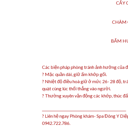
CẤY 
CHÂM 
BẤM HU
Các biện pháp phòng tránh ảnh hưởng của đ
?
Mặc quần dài, giữ ấm khớp gối.
?
Nhiệt độ điều hoà giữ ở mức 26- 28 độ, trá
quạt cùng lúc thổi thẳng vào người.
?
Thường xuyên vận động các khớp, thúc đẩy
_________________________________________________
?
Liên hệ ngay Phòng khám- Spa Đông Y Diệ
0942.722.786.