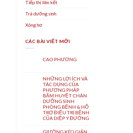
Tiếp thị liên kết
Trà dưỡng sinh
Xông hơ
CÁC BÀI VIẾT MỚI
CAO PHƯƠNG
NHỮNG LỢI ÍCH VÀ
TÁC DỤNG CỦA
PHƯƠNG PHÁP
BẤM HUYỆT CHÂN
DƯỠNG SINH
PHÒNG BỆNH & HỖ
TRỢ ĐIỀU TRỊ BỆNH
CỦA DIỆP Y ĐƯỜNG
GIƯỜNG KÉO GIÃN