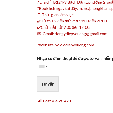
?
Địa chỉ: B124/8 Bạch Đằng, phường 2, quận
?
Book lịch ngay tại đây:
m.me/phongkhamsp
⏰
Thời gian làm việc:
✔️
Từ thứ 2 đến thứ 7: từ 9:00 đến 20:00.
✔️
Chủ nhật: từ 9:00 đến 12:00.
✉️
Gmail: dongydiepyduong@gmail.com
?
Website:
www.diepyduong.com
Nhập số điện thoại để được tư vấn miễn 
Tư vấn
Post Views:
428