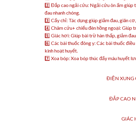
2️⃣
Đắp cao ngải cứu: Ngải cứu ôn ấm giúp tr
đau nhanh chóng.
3️⃣
Cấy chỉ: Tác dụng giúp giảm đau, giãn cơ,
4️⃣
Châm cứu+ chiếu đèn hồng ngoại: Giúp tr
5️⃣
Giác hơi: Giúp bài trừ hàn thấp, giảm đa
6️⃣
Các bài thuốc đông y: Các bài thuốc điều 
kinh hoạt huyết.
7️⃣
Xoa bóp: Xoa bóp thúc đẩy máu huyết lưu
ĐIỆN XUNG 
ĐẮP CAO N
GIÁC 