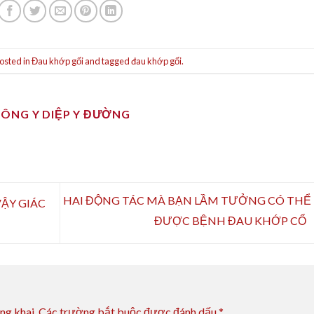
osted in
Đau khớp gối
and tagged
đau khớp gối
.
ĐÔNG Y DIỆP Y ĐƯỜNG
HAI ĐỘNG TÁC MÀ BẠN LẦM TƯỞNG CÓ THỂ 
VẬY GIÁC
ĐƯỢC BỆNH ĐAU KHỚP CỔ
ng khai.
Các trường bắt buộc được đánh dấu
*