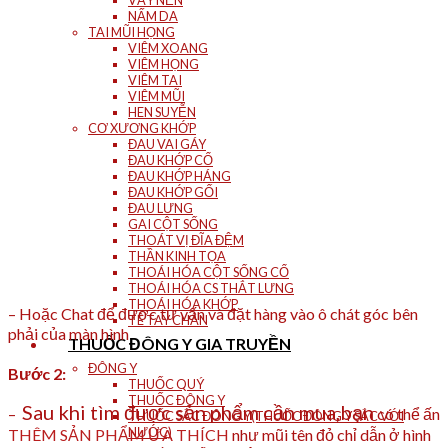
VẨY NẾN
NẤM DA
TAI MŨI HỌNG
VIÊM XOANG
VIÊM HỌNG
VIÊM TAI
VIÊM MŨI
HEN SUYỄN
CƠ XƯƠNG KHỚP
ĐAU VAI GÁY
ĐAU KHỚP CỔ
ĐAU KHỚP HÁNG
ĐAU KHỚP GỐI
ĐAU LƯNG
GAI CỘT SỐNG
THOÁT VỊ ĐĨA ĐỆM
THẦN KINH TỌA
THOÁI HÓA CỘT SỐNG CỔ
THOÁI HÓA CS THẮT LƯNG
THOÁI HÓA KHỚP
– Hoặc Chat để được tư vấn và đặt hàng vào ô chát góc bên
TÊ TAY CHÂN
phải của màn hình
THUỐC ĐÔNG Y GIA TRUYỀN
ĐÔNG Y
Bước 2:
THUỐC QUÝ
THUỐC ĐÔNG Y
Sau khi tìm được sản phẩm cần mua,bạn
–
có thể ấn
THUỐC SẮC ĐÔNG Y(THUỐC ĐÔNG Y SẮC VỚI
NƯỚC)
THÊM SẢN PHẨM ƯA THÍCH
như mũi tên đỏ chỉ dẫn ở hình