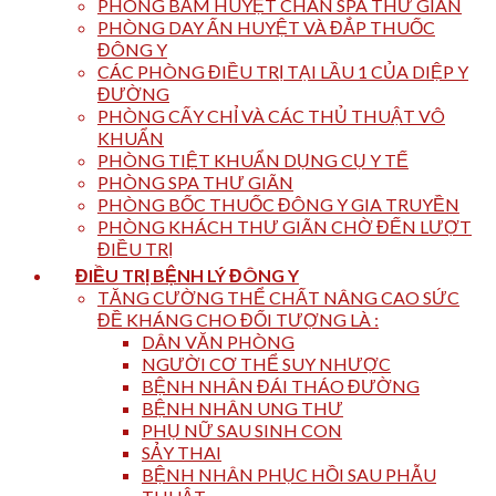
PHÒNG BẤM HUYỆT CHÂN SPA THƯ GIÃN
PHÒNG DAY ẤN HUYỆT VÀ ĐẮP THUỐC
ĐÔNG Y
CÁC PHÒNG ĐIỀU TRỊ TẠI LẦU 1 CỦA DIỆP Y
ĐƯỜNG
PHÒNG CẤY CHỈ VÀ CÁC THỦ THUẬT VÔ
KHUẨN
PHÒNG TIỆT KHUẨN DỤNG CỤ Y TẾ
PHÒNG SPA THƯ GIÃN
PHÒNG BỐC THUỐC ĐÔNG Y GIA TRUYỀN
PHÒNG KHÁCH THƯ GIÃN CHỜ ĐẾN LƯỢT
ĐIỀU TRỊ
ĐIỀU TRỊ BỆNH LÝ ĐÔNG Y
TĂNG CƯỜNG THỂ CHẤT NÂNG CAO SỨC
ĐỀ KHÁNG CHO ĐỐI TƯỢNG LÀ :
DÂN VĂN PHÒNG
NGƯỜI CƠ THỂ SUY NHƯỢC
BỆNH NHÂN ĐÁI THÁO ĐƯỜNG
BỆNH NHÂN UNG THƯ
PHỤ NỮ SAU SINH CON
SẢY THAI
BỆNH NHÂN PHỤC HỒI SAU PHẪU