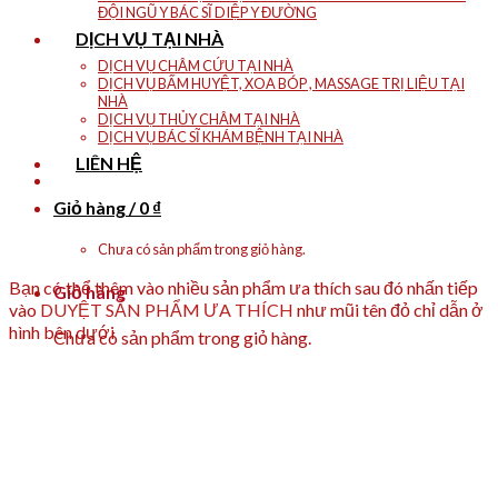
ĐỘI NGŨ Y BÁC SĨ DIỆP Y ĐƯỜNG
DỊCH VỤ TẠI NHÀ
DỊCH VỤ CHÂM CỨU TẠI NHÀ
DỊCH VỤ BẤM HUYỆT, XOA BÓP , MASSAGE TRỊ LIỆU TẠI
NHÀ
DỊCH VỤ THỦY CHÂM TẠI NHÀ
DỊCH VỤ BÁC SĨ KHÁM BỆNH TẠI NHÀ
LIÊN HỆ
Giỏ hàng /
0
₫
Chưa có sản phẩm trong giỏ hàng.
Bạn có thể thêm vào nhiều sản phẩm ưa thích sau đó nhấn tiếp
Giỏ hàng
vào
DUYỆT SẢN PHẨM ƯA THÍCH
như mũi tên đỏ chỉ dẫn ở
hình bên dưới
Chưa có sản phẩm trong giỏ hàng.