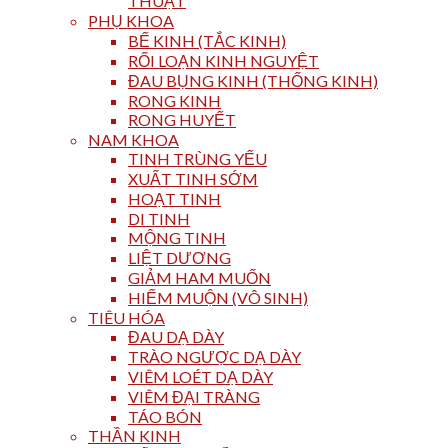
THUẬT
PHỤ KHOA
BẾ KINH (TẮC KINH)
RỐI LOẠN KINH NGUYỆT
ĐAU BỤNG KINH (THỐNG KINH)
RONG KINH
RONG HUYẾT
NAM KHOA
TINH TRÙNG YẾU
XUẤT TINH SỚM
HOẠT TINH
DI TINH
MỘNG TINH
LIỆT DƯƠNG
GIẢM HAM MUỐN
HIẾM MUỘN (VÔ SINH)
TIÊU HÓA
ĐAU DẠ DÀY
TRÀO NGƯỢC DẠ DÀY
VIÊM LOÉT DẠ DÀY
VIÊM ĐẠI TRÀNG
TÁO BÓN
THẦN KINH