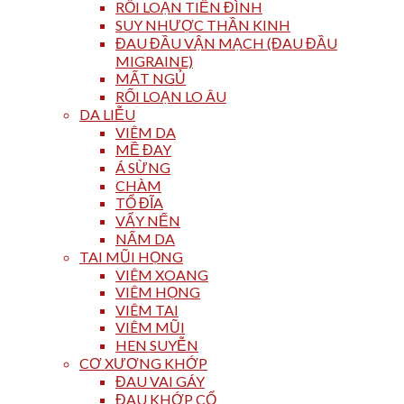
RỐI LOẠN TIỀN ĐÌNH
SUY NHƯỢC THẦN KINH
ĐAU ĐẦU VẬN MẠCH (ĐAU ĐẦU
MIGRAINE)
MẤT NGỦ
RỐI LOẠN LO ÂU
DA LIỄU
VIÊM DA
MỀ ĐAY
Á SỪNG
CHÀM
TỔ ĐĨA
VẨY NẾN
NẤM DA
TAI MŨI HỌNG
VIÊM XOANG
VIÊM HỌNG
VIÊM TAI
VIÊM MŨI
HEN SUYỄN
CƠ XƯƠNG KHỚP
ĐAU VAI GÁY
ĐAU KHỚP CỔ