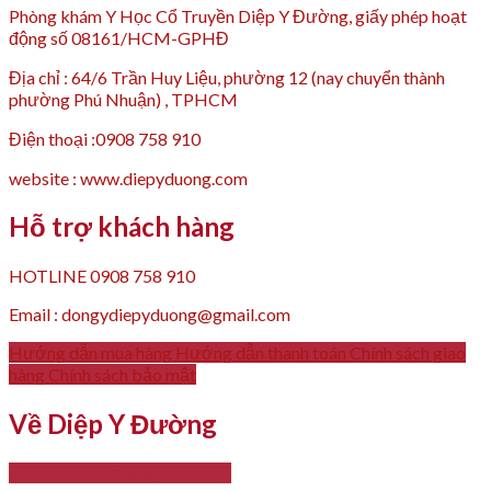
Phòng khám Y Học Cổ Truyền Diệp Y Đường, giấy phép hoạt
động số 08161/HCM-GPHĐ
Địa chỉ : 64/6 Trần Huy Liệu, phường 12 (nay chuyển thành
phường Phú Nhuận) , TPHCM
Điện thoại :0908 758 910
website : www.diepyduong.com
Hỗ trợ khách hàng
HOTLINE 0908 758 910
Email : dongydiepyduong@gmail.com
Hướng dẫn mua hàng
Hướng dẫn thanh toán
Chính sách giao
hàng
Chính sách bảo mật
Về Diệp Y Đường
- Giới thiệu
- Thông tin liên hệ