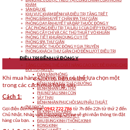
BẢNG HIỆU ĐƯỢC TREO TẠI CỔNG CHÍNH CỦA PHÒNG
KHÁM
SÂN ĐẬU XE
KHU VỰC KHÁM BỆNH VÀ ĐIỀU TRỊ TẦNG TRỆT
PHÒNG BẤM HUYỆT CHÂN SPA THƯ GIÃN
PHÒNG DAY ẤN HUYỆT VÀ ĐẮP THUỐC ĐÔNG Y
CÁC PHÒNG ĐIỀU TRỊ TẠI LẦU 1 CỦA DIỆP Y ĐƯỜNG
PHÒNG CẤY CHỈ VÀ CÁC THỦ THUẬT VÔ KHUẨN
PHÒNG TIỆT KHUẨN DỤNG CỤ Y TẾ
PHÒNG SPA THƯ GIÃN
PHÒNG BỐC THUỐC ĐÔNG Y GIA TRUYỀN
PHÒNG KHÁCH THƯ GIÃN CHỜ ĐẾN LƯỢT ĐIỀU TRỊ
ĐIỀU TRỊ BỆNH LÝ ĐÔNG Y
15
TĂNG CƯỜNG THỂ CHẤT NÂNG CAO SỨC ĐỀ KHÁNG CHO
Th8
ĐỐI TƯỢNG LÀ :
DÂN VĂN PHÒNG
Khi mua hàng Online, bạn có thể lựa chọn một
NGƯỜI CƠ THỂ SUY NHƯỢC
trong các cách mua hàng sau.
BỆNH NHÂN ĐÁI THÁO ĐƯỜNG
BỆNH NHÂN UNG THƯ
PHỤ NỮ SAU SINH CON
Cách 1:
SẢY THAI
BỆNH NHÂN PHỤC HỒI SAU PHẪU THUẬT
PHỤ KHOA
Gọi điện đến hotline:
0942 722 786
từ 7h đến 22h từ thứ 2 đến
BẾ KINH (TẮC KINH)
Chủ Nhật. Nhân viên bán hàng Online sẽ ghi nhận thông tin đặt
RỐI LOẠN KINH NGUYỆT
hàng của bạn.
ĐAU BỤNG KINH (THỐNG KINH)
RONG KINH