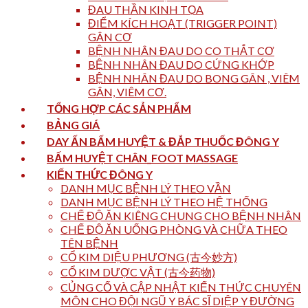
ĐAU THẦN KINH TỌA
ĐIỂM KÍCH HOẠT (TRIGGER POINT)
GÂN CƠ
BỆNH NHÂN ĐAU DO CO THẮT CƠ
BỆNH NHÂN ĐAU DO CỨNG KHỚP
BỆNH NHÂN ĐAU DO BONG GÂN , VIÊM
GÂN, VIÊM CƠ.
TỔNG HỢP CÁC SẢN PHẨM
BẢNG GIÁ
DAY ẤN BẤM HUYỆT & ĐẮP THUỐC ĐÔNG Y
BẤM HUYỆT CHÂN_FOOT MASSAGE
KIẾN THỨC ĐÔNG Y
DANH MỤC BỆNH LÝ THEO VẦN
DANH MỤC BỆNH LÝ THEO HỆ THỐNG
CHẾ ĐỘ ĂN KIÊNG CHUNG CHO BỆNH NHÂN
CHẾ ĐỘ ĂN UỐNG PHÒNG VÀ CHỮA THEO
TÊN BỆNH
CỔ KIM DIỆU PHƯƠNG (古今妙方)
CỔ KIM DƯỢC VẬT (古今药物)
CỦNG CỐ VÀ CẬP NHẬT KIẾN THỨC CHUYÊN
MÔN CHO ĐỘI NGŨ Y BÁC SĨ DIỆP Y ĐƯỜNG