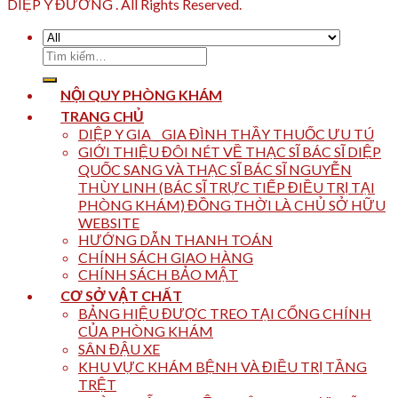
DIỆP Y ĐƯỜNG . All Rights Reserved.
Tìm
kiếm:
NỘI QUY PHÒNG KHÁM
TRANG CHỦ
DIỆP Y GIA _ GIA ĐÌNH THẦY THUỐC ƯU TÚ
GIỚI THIỆU ĐÔI NÉT VỀ THẠC SĨ BÁC SĨ DIỆP
QUỐC SANG VÀ THẠC SĨ BÁC SĨ NGUYỄN
THÙY LINH (BÁC SĨ TRỰC TIẾP ĐIỀU TRỊ TẠI
PHÒNG KHÁM) ĐỒNG THỜI LÀ CHỦ SỞ HỮU
WEBSITE
HƯỚNG DẪN THANH TOÁN
CHÍNH SÁCH GIAO HÀNG
CHÍNH SÁCH BẢO MẬT
CƠ SỞ VẬT CHẤT
BẢNG HIỆU ĐƯỢC TREO TẠI CỔNG CHÍNH
CỦA PHÒNG KHÁM
SÂN ĐẬU XE
KHU VỰC KHÁM BỆNH VÀ ĐIỀU TRỊ TẦNG
TRỆT