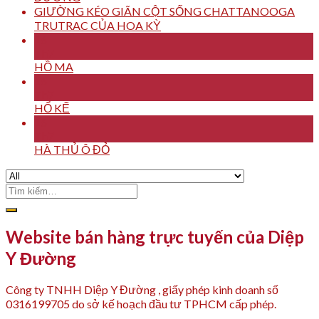
GIƯỜNG KÉO GIÃN CỘT SỐNG CHATTANOOGA
TRUTRAC CỦA HOA KỲ
16
Th7
HỒ MA
16
Th7
HỔ KẾ
16
Th7
HÀ THỦ Ô ĐỎ
Tìm
kiếm:
Website bán hàng trực tuyến của Diệp
Y Đường
Công ty TNHH Diệp Y Đường , giấy phép kinh doanh số
0316199705 do sở kế hoạch đầu tư TPHCM cấp phép.