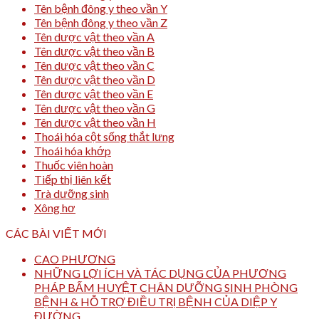
Tên bệnh đông y theo vần Y
Tên bệnh đông y theo vần Z
Tên dược vật theo vần A
Tên dược vật theo vần B
Tên dược vật theo vần C
Tên dược vật theo vần D
Tên dược vật theo vần E
Tên dược vật theo vần G
Tên dược vật theo vần H
Thoái hóa cột sống thắt lưng
Thoái hóa khớp
Thuốc viên hoàn
Tiếp thị liên kết
Trà dưỡng sinh
Xông hơ
CÁC BÀI VIẾT MỚI
CAO PHƯƠNG
NHỮNG LỢI ÍCH VÀ TÁC DỤNG CỦA PHƯƠNG
PHÁP BẤM HUYỆT CHÂN DƯỠNG SINH PHÒNG
BỆNH & HỖ TRỢ ĐIỀU TRỊ BỆNH CỦA DIỆP Y
ĐƯỜNG