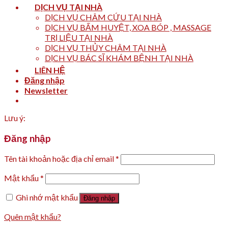
DỊCH VỤ TẠI NHÀ
DỊCH VỤ CHÂM CỨU TẠI NHÀ
DỊCH VỤ BẤM HUYỆT, XOA BÓP , MASSAGE
TRỊ LIỆU TẠI NHÀ
DỊCH VỤ THỦY CHÂM TẠI NHÀ
DỊCH VỤ BÁC SĨ KHÁM BỆNH TẠI NHÀ
LIÊN HỆ
Đăng nhập
Newsletter
Lưu ý:
Đăng nhập
Tên tài khoản hoặc địa chỉ email
*
Mật khẩu
*
Ghi nhớ mật khẩu
Đăng nhập
Quên mật khẩu?