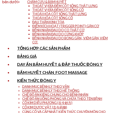
bên dưới
CHÂM CỨU & BẤM HUYỆT
THOÁT VỊ ĐĨA ĐỆM CỘT SỐNG THẮT LƯNG
THOÁT VỊ ĐĨA ĐỆM CỘT SỐNG CỔ
THOÁI HÓA CỘT SỐNG THẮT LƯNG
THOÁI HÓA CỘT SỐNG CỔ
ĐAU THẦN KINH TỌA
ĐIỂM KÍCH HOẠT (TRIGGER POINT) GÂN CƠ
BỆNH NHÂN ĐAU DO CO THẮT CƠ
BỆNH NHÂN ĐAU DO CỨNG KHỚP
BỆNH NHÂN ĐAU DO BONG GÂN , VIÊM GÂN, VIÊM
CƠ.
TỔNG HỢP CÁC SẢN PHẨM
BẢNG GIÁ
DAY ẤN BẤM HUYỆT & ĐẮP THUỐC ĐÔNG Y
BẤM HUYỆT CHÂN_FOOT MASSAGE
KIẾN THỨC ĐÔNG Y
DANH MỤC BỆNH LÝ THEO VẦN
DANH MỤC BỆNH LÝ THEO HỆ THỐNG
CHẾ ĐỘ ĂN KIÊNG CHUNG CHO BỆNH NHÂN
CHẾ ĐỘ ĂN UỐNG PHÒNG VÀ CHỮA THEO TÊN BỆNH
CỔ KIM DIỆU PHƯƠNG (古今妙方)
CỔ KIM DƯỢC VẬT (古今药物)
CỦNG CỐ VÀ CẬP NHẬT KIẾN THỨC CHUYÊN MÔN CHO