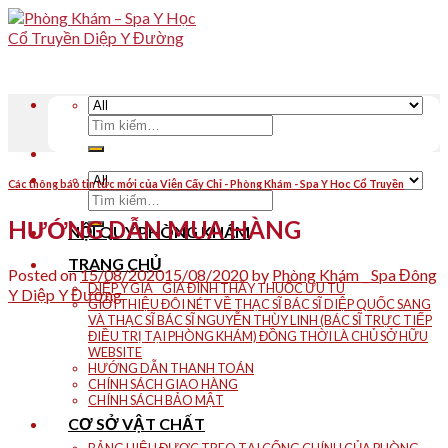
Skip
to
content
Tìm
kiếm:
Các thông báo tin tức mới của Viện Cấy Chỉ - Phòng Khám - Spa Y Học Cổ Truyền
Tìm
kiếm:
HƯỚNG DẪN MUA HÀNG
NỘI QUY PHÒNG KHÁM
TRANG CHỦ
Posted on
15/08/2020
15/08/2020
by
Phòng Khám _ Spa Đông
DIỆP Y GIA _ GIA ĐÌNH THẦY THUỐC ƯU TÚ
Y Diệp Y Đường
GIỚI THIỆU ĐÔI NÉT VỀ THẠC SĨ BÁC SĨ DIỆP QUỐC SANG
VÀ THẠC SĨ BÁC SĨ NGUYỄN THÙY LINH (BÁC SĨ TRỰC TIẾP
ĐIỀU TRỊ TẠI PHÒNG KHÁM) ĐỒNG THỜI LÀ CHỦ SỞ HỮU
WEBSITE
HƯỚNG DẪN THANH TOÁN
CHÍNH SÁCH GIAO HÀNG
CHÍNH SÁCH BẢO MẬT
CƠ SỞ VẬT CHẤT