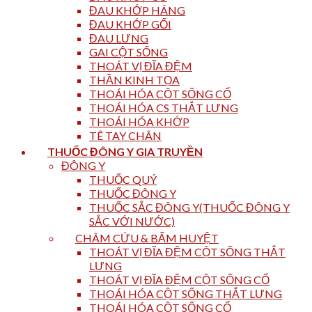
ĐAU KHỚP HÁNG
ĐAU KHỚP GỐI
ĐAU LƯNG
GAI CỘT SỐNG
THOÁT VỊ ĐĨA ĐỆM
THẦN KINH TỌA
THOÁI HÓA CỘT SỐNG CỔ
THOÁI HÓA CS THẮT LƯNG
THOÁI HÓA KHỚP
TÊ TAY CHÂN
THUỐC ĐÔNG Y GIA TRUYỀN
ĐÔNG Y
THUỐC QUÝ
THUỐC ĐÔNG Y
THUỐC SẮC ĐÔNG Y(THUỐC ĐÔNG Y
SẮC VỚI NƯỚC)
CHÂM CỨU & BẤM HUYỆT
THOÁT VỊ ĐĨA ĐỆM CỘT SỐNG THẮT
LƯNG
THOÁT VỊ ĐĨA ĐỆM CỘT SỐNG CỔ
THOÁI HÓA CỘT SỐNG THẮT LƯNG
THOÁI HÓA CỘT SỐNG CỔ