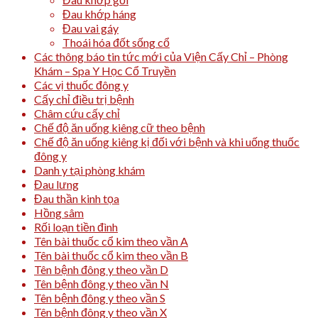
Đau khớp háng
Đau vai gáy
Thoái hóa đốt sống cổ
Các thông báo tin tức mới của Viện Cấy Chỉ – Phòng
Khám – Spa Y Học Cổ Truyền
Các vị thuốc đông y
Cấy chỉ điều trị bệnh
Châm cứu cấy chỉ
Chế độ ăn uống kiêng cữ theo bệnh
Chế độ ăn uống kiêng kị đối với bệnh và khi uống thuốc
đông y
Danh y tại phòng khám
Đau lưng
Đau thần kinh tọa
Hồng sâm
Rối loạn tiền đình
Tên bài thuốc cổ kim theo vần A
Tên bài thuốc cổ kim theo vần B
Tên bệnh đông y theo vần D
Tên bệnh đông y theo vần N
Tên bệnh đông y theo vần S
Tên bệnh đông y theo vần X