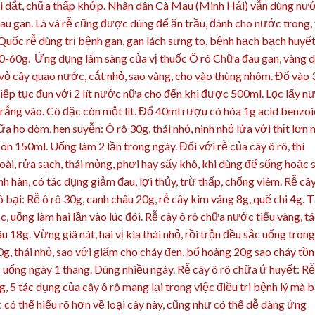
 đái dắt, chữa thấp khớp. Nhân dân Cà Mau (Minh Hải) vẫn dùng nư
đau gan. Lá và rễ cũng được dùng để ăn trầu, đánh cho nước trong,
ốc rễ dùng trị bệnh gan, gan lách sưng to, bệnh hạch bạch huyết
: 30-60g. Ứng dụng lâm sàng của vị thuốc Ô rô Chữa đau gan, vàng d
vỏ cây quao nước, cắt nhỏ, sao vàng, cho vào thùng nhôm. Đổ vào 3
 Tiếp tục đun với 2 lít nước nữa cho đến khi được 500ml. Lọc lấy n
trắng vào. Cô đặc còn một lít. Đổ 40ml rượu có hòa 1g acid benzoi
a ho dòm, hen suyễn: Ô rô 30g, thái nhỏ, ninh nhỏ lửa với thịt lợn 
n 150ml. Uống làm 2 lần trong ngày. Đối với rễ của cây ô rô, thì
i, rửa sạch, thái mỏng, phơi hay sấy khô, khi dùng để sống hoặc 
nh hàn, có tác dụng giảm đau, lợi thủy, trừ thấp, chống viêm. Rễ câ
bại: Rễ ô rô 30g, canh châu 20g, rễ cây kim váng 8g, quế chi 4g. 
c, uống làm hai lần vào lúc đói. Rễ cây ô rô chữa nước tiểu vàng, t
 18g. Vừng giã nát, hai vị kia thái nhỏ, rồi trộn đều sắc uống trong
0g, thái nhỏ, sao với giấm cho cháy đen, bổ hoàng 20g sao cháy tồn
ắc uống ngày 1 thang. Dùng nhiều ngày. Rễ cây ô rô chữa ứ huyết: Rễ
, 5 tác dụng của cây ô rô mang lại trong việc điều tri bệnh lý mà b
ọc có thể hiểu rõ hơn về loại cây này, cũng như có thể dễ dàng ứng