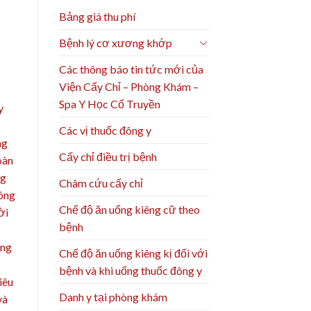
Bảng giá thu phí
Bệnh lý cơ xương khớp
Các thông báo tin tức mới của
Viện Cấy Chỉ – Phòng Khám –
Spa Y Học Cổ Truyền
y
Các vị thuốc đông y
ng
Cấy chỉ điều trị bệnh
oàn
ng
Châm cứu cấy chỉ
sông
Chế độ ăn uống kiêng cữ theo
ời
bệnh
ông
Chế độ ăn uống kiêng kị đối với
bệnh và khi uống thuốc đông y
iêu
Danh y tại phòng khám
và