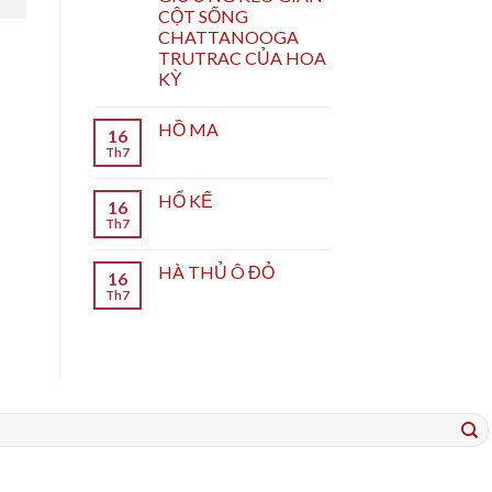
CỘT SỐNG
CHATTANOOGA
TRUTRAC CỦA HOA
KỲ
HỒ MA
16
Th7
HỔ KẾ
16
Th7
HÀ THỦ Ô ĐỎ
16
Th7