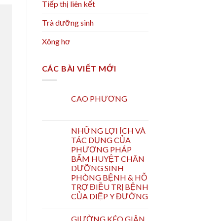
Tiếp thị liên kết
Trà dưỡng sinh
Xông hơ
CÁC BÀI VIẾT MỚI
CAO PHƯƠNG
NHỮNG LỢI ÍCH VÀ
TÁC DỤNG CỦA
PHƯƠNG PHÁP
BẤM HUYỆT CHÂN
DƯỠNG SINH
PHÒNG BỆNH & HỖ
TRỢ ĐIỀU TRỊ BỆNH
CỦA DIỆP Y ĐƯỜNG
GIƯỜNG KÉO GIÃN