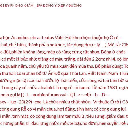
021
BY
PHÒNG KHÁM _ SPA ĐÔNG Y DIỆP Y ĐƯỜNG
a học Acanthus ebracteatus Vahl. Họ khoa học: thuộc họ Ô rô –
 hái, chế biến, thành phần hoá học, tác dụng dược lý ….) Mô tả: Câ
ọc đối, phiến không lông, mép có răng cứng rất nhọn. Bông ở chót
có một lá bắc nhỏ; tràng có màu trắng, dài đến 2,2cm; nhị 4, có lô
Hoa quanh năm, chủ yếu từ mùa xuân đến mùa thu. Bộ phận dùng: T
à thu hái: Loài phân bố từ Ấn Ðộ qua Thái Lan, Việt Nam, Nam Tru
ường mọc tại các bãi nước lợ, bãi biển, cửa sông và hai bên bờ 
 Trong cây có chứa alcaloid. Trong rễ có tanin. Từ năm 1981, ngư
in gọi là [( -L – arabinofuranosyl – ({1 ->~~4}) – b – D –
xy – lup -20(29) -ene. Lá chứa nhiều chất nhờn. Vị thuốc Ô rô ( C
ị, công dụng Rễ có vị mặn chua, hơi đắng, tính hàn; có công dụng lợi
i mặn, tính mát, có công dụng làm tan máu ứ, tiêu sưng, giảm đau, t
 hưng phấn, trị đau lưng nhức mỏi, tê bại, ho đờm, hen suyễn. Rễ 