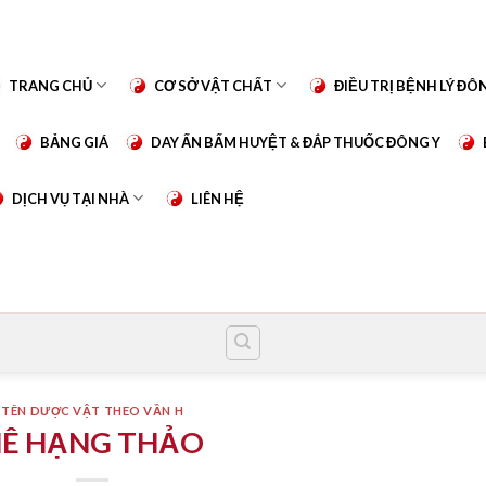
TRANG CHỦ
CƠ SỞ VẬT CHẤT
ĐIỀU TRỊ BỆNH LÝ ĐÔ
BẢNG GIÁ
DAY ẤN BẤM HUYỆT & ĐẮP THUỐC ĐÔNG Y
DỊCH VỤ TẠI NHÀ
LIÊN HỆ
TÊN DƯỢC VẬT THEO VẦN H
Ê HẠNG THẢO