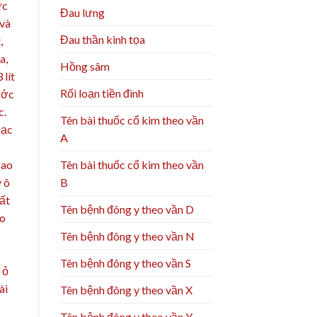
ớc
Đau lưng
 và
Đau thần kinh tọa
,
a,
Hồng sâm
 lít
Rối loạn tiền đình
ước
c.
Tên bài thuốc cổ kim theo vần
nạc
A
Tên bài thuốc cổ kim theo vần
sao
B
y ô
Tất
Tên bệnh đông y theo vần D
áo
Tên bệnh đông y theo vần N
Tên bệnh đông y theo vần S
 ỏ
ài
Tên bệnh đông y theo vần X
Tên bệnh đông y theo vần Y