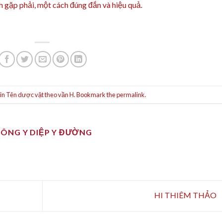
 gặp phải, một cách đúng đắn và hiệu quả.
 in
Tên dược vật theo vần H
. Bookmark the
permalink
.
ĐÔNG Y DIỆP Y ĐƯỜNG
HI THIÊM THẢO