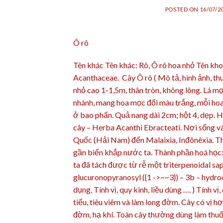
POSTED ON
16/07/2
Ô rô
Tên khác Tên khác: Rô, Ô rô hoa nhỏ Tên kho
Acanthaceae. Cây Ô rô ( Mô tả, hình ảnh, thu
nhỏ cao 1-1,5m, thân tròn, không lông. Lá m
nhánh, mang hoa mọc đối màu trắng, mỗi hoa 
ở bao phấn. Quả nang dài 2cm; hột 4, dẹp. 
cây – Herba Acanthi Ebracteati. Nơi sống v
Quốc (Hải Nam) đến Malaixia, Inđônêxia. Th
gần biển khắp nước ta. Thành phần hoá học:
ta đã tách được từ rễ một triterpenoidal sapon
glucuronopyranosyl ({1 ->~~3}) – 3b – hydroo
dụng, Tính vị, quy kinh, liều dùng …. ) Tính v
tiểu, tiêu viêm và làm long đờm. Cây có vị hơ
đờm, hạ khí. Toàn cây thường dùng làm thuốc