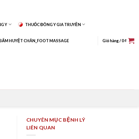
NG Y
THUỐC ĐÔNG Y GIA TRUYỀN
BẤM HUYỆT CHÂN_FOOT MASSAGE
Giỏ hàng /
0
₫
CHUYÊN MỤC BỆNH LÝ
LIÊN QUAN