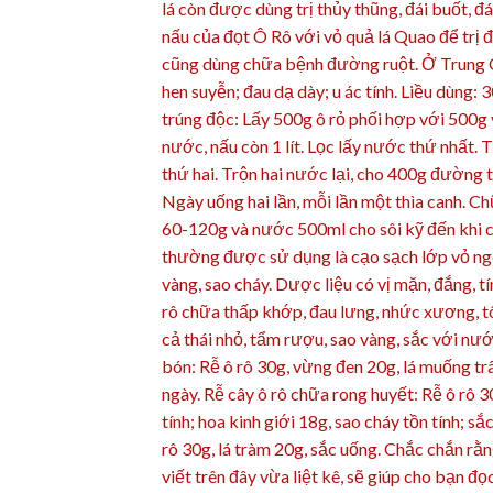
lá còn được dùng trị thủy thũng, đái buốt,
nấu của đọt Ô Rô với vỏ quả lá Quao để trị 
cũng dùng chữa bệnh đường ruột. Ở Trung Qu
hen suyễn; đau dạ dày; u ác tính. Liều dùng
trúng độc: Lấy 500g ô rỏ phối hợp với 500g 
nước, nấu còn 1 lít. Lọc lấy nước thứ nhất.
thứ hai. Trộn hai nước lại, cho 400g đường 
Ngày uống hai lần, mỗi lần một thìa canh. Chữ
60-120g và nước 500ml cho sôi kỹ đến khi cò
thường được sử dụng là cạo sạch lớp vỏ ngoà
vàng, sao cháy. Dược liệu có vị mặn, đắng, tí
rô chữa thấp khớp, đau lưng, nhức xương, tô 
cả thái nhỏ, tẩm rượu, sao vàng, sắc với nướ
bón: Rễ ô rô 30g, vừng đen 20g, lá muống trâu
ngày. Rễ cây ô rô chữa rong huyết: Rễ ô rô 3
tính; hoa kinh giới 18g, sao cháy tồn tính; s
rô 30g, lá tràm 20g, sắc uống. Chắc chắn rằng
viết trên đây vừa liệt kê, sẽ giúp cho bạn đ