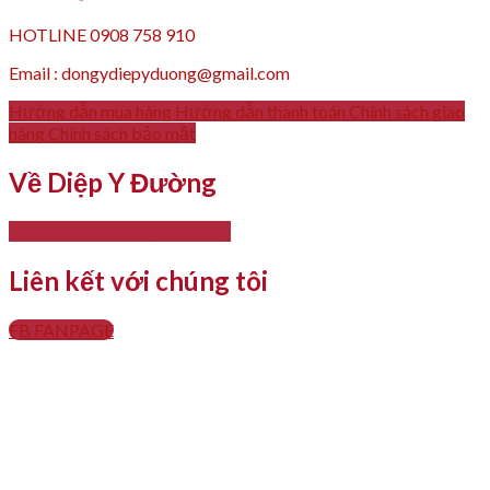
HOTLINE 0908 758 910
Email : dongydiepyduong@gmail.com
Hướng dẫn mua hàng
Hướng dẫn thanh toán
Chính sách giao
hàng
Chính sách bảo mật
Về Diệp Y Đường
- Giới thiệu
- Thông tin liên hệ
Liên kết với chúng tôi
FB FANPAGE