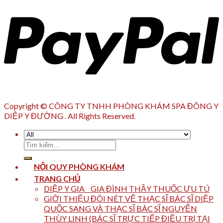
Copyright © CÔNG TY TNHH PHÒNG KHÁM SPA ĐÔNG Y
DIỆP Y ĐƯỜNG . All Rights Reserved.
Tìm
kiếm:
NỘI QUY PHÒNG KHÁM
TRANG CHỦ
DIỆP Y GIA _ GIA ĐÌNH THẦY THUỐC ƯU TÚ
GIỚI THIỆU ĐÔI NÉT VỀ THẠC SĨ BÁC SĨ DIỆP
QUỐC SANG VÀ THẠC SĨ BÁC SĨ NGUYỄN
THÙY LINH (BÁC SĨ TRỰC TIẾP ĐIỀU TRỊ TẠI