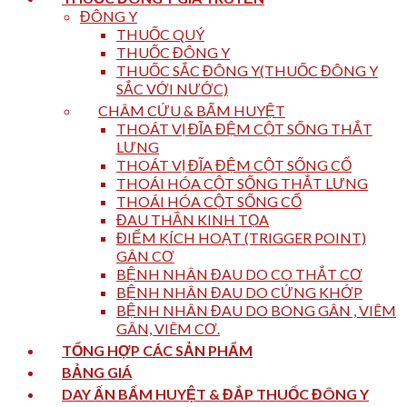
ĐÔNG Y
THUỐC QUÝ
THUỐC ĐÔNG Y
THUỐC SẮC ĐÔNG Y(THUỐC ĐÔNG Y
SẮC VỚI NƯỚC)
CHÂM CỨU & BẤM HUYỆT
THOÁT VỊ ĐĨA ĐỆM CỘT SỐNG THẮT
LƯNG
THOÁT VỊ ĐĨA ĐỆM CỘT SỐNG CỔ
THOÁI HÓA CỘT SỐNG THẮT LƯNG
THOÁI HÓA CỘT SỐNG CỔ
ĐAU THẦN KINH TỌA
ĐIỂM KÍCH HOẠT (TRIGGER POINT)
GÂN CƠ
BỆNH NHÂN ĐAU DO CO THẮT CƠ
BỆNH NHÂN ĐAU DO CỨNG KHỚP
BỆNH NHÂN ĐAU DO BONG GÂN , VIÊM
GÂN, VIÊM CƠ.
TỔNG HỢP CÁC SẢN PHẨM
BẢNG GIÁ
DAY ẤN BẤM HUYỆT & ĐẮP THUỐC ĐÔNG Y