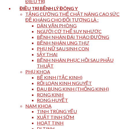
ĐIỀU TRỊ
ĐIỀU TRỊ BỆNH LÝ ĐÔNG Y
TĂNG CƯỜNG THỂ CHẤT NÂNG CAO SỨC
ĐỀ KHÁNG CHO ĐỐI TƯỢNG LÀ :
DÂN VĂN PHÒNG
NGƯỜI CƠ THỂ SUY NHƯỢC
BỆNH NHÂN ĐÁI THÁO ĐƯỜNG
BỆNH NHÂN UNG THƯ
PHỤ NỮ SAU SINH CON
SẢY THAI
BỆNH NHÂN PHỤC HỒI SAU PHẪU
THUẬT
PHỤ KHOA
BẾ KINH (TẮC KINH)
RỐI LOẠN KINH NGUYỆT
ĐAU BỤNG KINH (THỐNG KINH)
RONG KINH
RONG HUYẾT
NAM KHOA
TINH TRÙNG YẾU
XUẤT TINH SỚM
HOẠT TINH
DI TINH