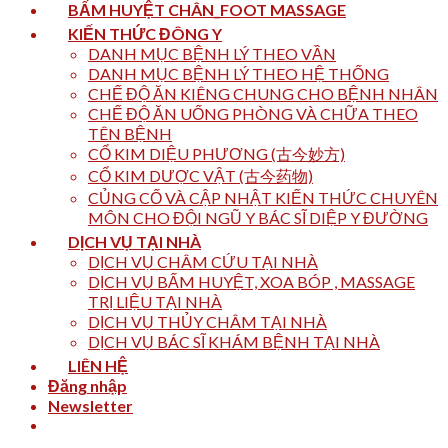
BẤM HUYỆT CHÂN_FOOT MASSAGE
KIẾN THỨC ĐÔNG Y
DANH MỤC BỆNH LÝ THEO VẦN
DANH MỤC BỆNH LÝ THEO HỆ THỐNG
CHẾ ĐỘ ĂN KIÊNG CHUNG CHO BỆNH NHÂN
CHẾ ĐỘ ĂN UỐNG PHÒNG VÀ CHỮA THEO
TÊN BỆNH
CỔ KIM DIỆU PHƯƠNG (古今妙方)
CỔ KIM DƯỢC VẬT (古今药物)
CỦNG CỐ VÀ CẬP NHẬT KIẾN THỨC CHUYÊN
MÔN CHO ĐỘI NGŨ Y BÁC SĨ DIỆP Y ĐƯỜNG
DỊCH VỤ TẠI NHÀ
DỊCH VỤ CHÂM CỨU TẠI NHÀ
DỊCH VỤ BẤM HUYỆT, XOA BÓP , MASSAGE
TRỊ LIỆU TẠI NHÀ
DỊCH VỤ THỦY CHÂM TẠI NHÀ
DỊCH VỤ BÁC SĨ KHÁM BỆNH TẠI NHÀ
LIÊN HỆ
Đăng nhập
Newsletter