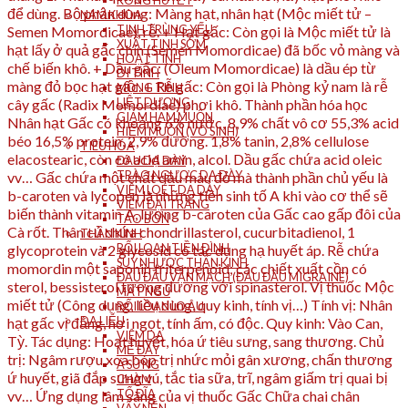
RONG HUYẾT
để dùng. Bộ phận dùng: Màng hạt, nhân hạt (Mộc miết tử –
NAM KHOA
TINH TRÙNG YẾU
Semen Momordicae), rễ. + Hạt gấc: Còn gọi là Mộc miết tử là
XUẤT TINH SỚM
hạt lấy ở quả gấc chín (Semen Momordicae) đã bốc vỏ màng và
HOẠT TINH
chế biến khô. + Dầu gấc: (Oleum Momordicae) là dầu ép từ
DI TINH
màng đỏ bọc hạt gấc. + Rễ gấc: Còn gọi là Phòng kỷ nam là rễ
MỘNG TINH
LIỆT DƯƠNG
cây gấc (Radix Momordiae) phơi khô. Thành phần hóa học
GIẢM HAM MUỐN
Nhân hạt Gấc có khoảng 6% nước, 8,9% chất vô cơ 55,3% acid
HIẾM MUỘN (VÔ SINH)
béo 16,5% protein, 2,9% đường. 1,8% tanin, 2,8% cellulose
TIÊU HÓA
elacostearic, còn có acid amin, alcol. Dầu gấc chứa acid oleic
ĐAU DẠ DÀY
TRÀO NGƯỢC DẠ DÀY
vv… Gấc chứa một chất dầu màu đỏ mà thành phần chủ yếu là
VIÊM LOÉT DẠ DÀY
b-caroten và lycopen là những tiền sinh tố A khi vào cơ thể sẽ
VIÊM ĐẠI TRÀNG
biến thành vitamin A, lượng b-caroten của Gấc cao gấp đôi của
TÁO BÓN
Cà rốt. Thân củ chứa chondrillasterol, cucurbitadienol, 1
THẦN KINH
RỐI LOẠN TIỀN ĐÌNH
glycoprotein và 2 glycosid có tác dụng hạ huyết áp. Rễ chứa
SUY NHƯỢC THẦN KINH
momordin một saponin triterpenoid; các chiết xuất cồn có
ĐAU ĐẦU VẬN MẠCH (ĐAU ĐẦU MIGRAINE)
sterol, bessisterol tương đương với spinasterol. Vị thuốc Mộc
MẤT NGỦ
miết tử (Công dụng, liều dùng, quy kinh, tính vị…) Tính vị: Nhân
RỐI LOẠN LO ÂU
DA LIỄU
hạt gấc vị đắng, hơi ngọt, tính ấm, có độc. Quy kinh: Vào Can,
VIÊM DA
Tỳ. Tác dụng: Hoạt huyết, hóa ứ tiêu sưng, sang thương. Chủ
MỀ ĐAY
trị: Ngâm rượu xoa bóp trị nhức mỏi gân xương, chấn thương
Á SỪNG
ứ huyết, giã đắp sưng vú, tắc tia sữa, trĩ, ngâm giấm trị quai bị
CHÀM
TỔ ĐĨA
vv… Ứng dụng lâm sàng của vị thuốc Gấc Chữa chai chân