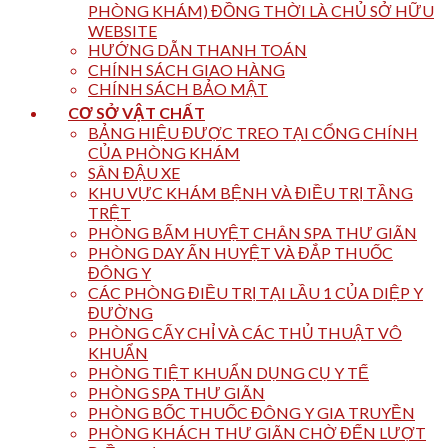
PHÒNG KHÁM) ĐỒNG THỜI LÀ CHỦ SỞ HỮU
WEBSITE
HƯỚNG DẪN THANH TOÁN
CHÍNH SÁCH GIAO HÀNG
CHÍNH SÁCH BẢO MẬT
CƠ SỞ VẬT CHẤT
BẢNG HIỆU ĐƯỢC TREO TẠI CỔNG CHÍNH
CỦA PHÒNG KHÁM
SÂN ĐẬU XE
KHU VỰC KHÁM BỆNH VÀ ĐIỀU TRỊ TẦNG
TRỆT
PHÒNG BẤM HUYỆT CHÂN SPA THƯ GIÃN
PHÒNG DAY ẤN HUYỆT VÀ ĐẮP THUỐC
ĐÔNG Y
CÁC PHÒNG ĐIỀU TRỊ TẠI LẦU 1 CỦA DIỆP Y
ĐƯỜNG
PHÒNG CẤY CHỈ VÀ CÁC THỦ THUẬT VÔ
KHUẨN
PHÒNG TIỆT KHUẨN DỤNG CỤ Y TẾ
PHÒNG SPA THƯ GIÃN
PHÒNG BỐC THUỐC ĐÔNG Y GIA TRUYỀN
PHÒNG KHÁCH THƯ GIÃN CHỜ ĐẾN LƯỢT