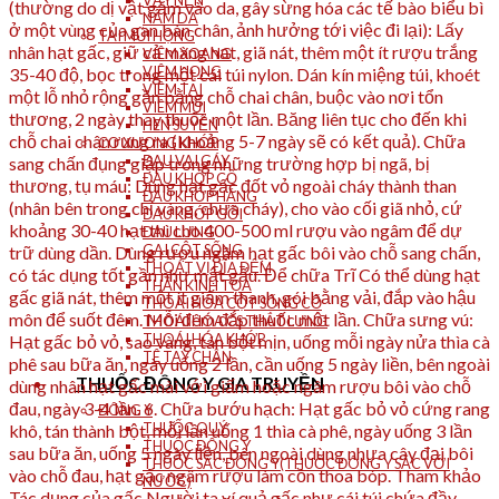
VẨY NẾN
(thường do dị vật găm vào da, gây sừng hóa các tế bào biểu bì
NẤM DA
ở một vùng của gan bàn chân, ảnh hưởng tới việc đi lại): Lấy
TAI MŨI HỌNG
nhân hạt gấc, giữ cả màng hạt, giã nát, thêm một ít rượu trắng
VIÊM XOANG
VIÊM HỌNG
35-40 độ, bọc trong một cái túi nylon. Dán kín miệng túi, khoét
VIÊM TAI
một lỗ nhỏ rộng gần bằng chỗ chai chân, buộc vào nơi tổn
VIÊM MŨI
thương, 2 ngày thay thuốc một lần. Băng liên tục cho đến khi
HEN SUYỄN
chỗ chai chân rụng ra (khoảng 5-7 ngày sẽ có kết quả). Chữa
CƠ XƯƠNG KHỚP
ĐAU VAI GÁY
sang chấn đụng giập trong những trường hợp bị ngã, bị
ĐAU KHỚP CỔ
thương, tụ máu: Dùng hạt gấc đốt vỏ ngoài cháy thành than
ĐAU KHỚP HÁNG
(nhân bên trong chỉ vàng, chưa cháy), cho vào cối giã nhỏ, cứ
ĐAU KHỚP GỐI
khoảng 30-40 hạt thì cho 400-500 ml rượu vào ngâm để dự
ĐAU LƯNG
GAI CỘT SỐNG
trữ dùng dần. Dùng rượu ngâm hạt gấc bôi vào chỗ sang chấn,
THOÁT VỊ ĐĨA ĐỆM
có tác dụng tốt gần như mật gấu. Để chữa Trĩ Có thể dùng hạt
THẦN KINH TỌA
gấc giã nát, thêm một ít giấm thanh, gói bằng vải, đắp vào hậu
THOÁI HÓA CỘT SỐNG CỔ
môn để suốt đêm. Mỗi đêm đắp thuốc một lần. Chữa sưng vú:
THOÁI HÓA CS THẮT LƯNG
THOÁI HÓA KHỚP
Hạt gấc bỏ vỏ, sao vàng, tán bột mịn, uống mỗi ngày nửa thìa cà
TÊ TAY CHÂN
phê sau bữa ăn, ngày uống 2 lần, cần uống 5 ngày liền, bên ngoài
THUỐC ĐÔNG Y GIA TRUYỀN
dùng nhân hạt gấc mài với giấm hoặc ngâm rượu bôi vào chỗ
đau, ngày 3-4 lần. 6. Chữa bướu hạch: Hạt gấc bỏ vỏ cứng rang
ĐÔNG Y
THUỐC QUÝ
khô, tán thành bột, mỗi lần uống 1 thìa cà phê, ngày uống 3 lần
THUỐC ĐÔNG Y
sau bữa ăn, uống 5 ngày liền, bên ngoài dùng nhựa cây đại bôi
THUỐC SẮC ĐÔNG Y(THUỐC ĐÔNG Y SẮC VỚI
vào chỗ đau, hạt gấc ngâm rượu làm cồn thoa bóp. Tham khảo
NƯỚC)
Tác dụng của gấc Người ta ví quả gấc như cái túi chứa đầy