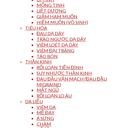
MỘNG TINH
LIỆT DƯƠNG
GIẢM HAM MUỐN
HIẾM MUỘN (VÔ SINH)
TIÊU HÓA
ĐAU DẠ DÀY
TRÀO NGƯỢC DẠ DÀY
VIÊM LOÉT DẠ DÀY
VIÊM ĐẠI TRÀNG
TÁO BÓN
THẦN KINH
RỐI LOẠN TIỀN ĐÌNH
SUY NHƯỢC THẦN KINH
ĐAU ĐẦU VẬN MẠCH (ĐAU ĐẦU
MIGRAINE)
MẤT NGỦ
RỐI LOẠN LO ÂU
DA LIỄU
VIÊM DA
MỀ ĐAY
Á SỪNG
CHÀM