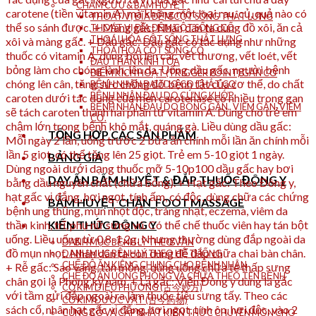
CHÂM CỨU & BẤM HUYỆT
carotene (tiền vitamin A) mà không một loại rau, củ, quả nào có
THOÁT VỊ ĐĨA ĐỆM CỘT SỐNG THẮT LƯNG
thể so sánh được. + Màng gấc: Nhân dân ta dùng đồ xôi, ăn cả
THOÁT VỊ ĐĨA ĐỆM CỘT SỐNG CỔ
THOÁI HÓA CỘT SỐNG THẮT LƯNG
xôi và màng gấc. + Dầu gấc: Dầu gấc có tác dụng như những
THOÁI HÓA CỘT SỐNG CỔ
thuốc có vitamin A, dùng bôi lên các vết thương, vết loét, vết
ĐAU THẦN KINH TỌA
bỏng làm cho chóng lành, lên da. Uống dầu gấc, người bệnh
ĐIỂM KÍCH HOẠT (TRIGGER POINT) GÂN CƠ
chóng lên cân, tăng sức chống đỡ bệnh tật của cơ thể, do chất
BỆNH NHÂN ĐAU DO CO THẮT CƠ
BỆNH NHÂN ĐAU DO CỨNG KHỚP
caroten dưới tác dụng của men carotenase có nhiều trong gan
BỆNH NHÂN ĐAU DO BONG GÂN , VIÊM GÂN, VIÊM
sẽ tách caroten thành hai phần tử vitamin A. Dùng cho trẻ em
CƠ.
chậm lớn trong bệnh khô mắt, quáng gà. Liều dùng dầu gấc:
TỔNG HỢP CÁC SẢN PHẨM
Mỗi ngày 2 lần, uống trước 2 bữa ăn chính mỗi lần ăn chính mỗi
lần 5 giọt, có thể tăng lên 25 giọt. Trẻ em 5-10 giọt 1 ngày.
BẢNG GIÁ
Dùng ngoài dưới dạng thuốc mỡ 5-10p100 dầu gấc hay bơi
DAY ẤN BẤM HUYỆT & ĐẮP THUỐC ĐÔNG Y
bằng dầu nguyên chất (chữa bỏng). + Hạt gấc: Theo Đông y,
hạt gấc vị đắng, hơi ngọt, tính ấm, có độc, dùng chữa các chứng
BẤM HUYỆT CHÂN_FOOT MASSAGE
bệnh ung thũng, mụn nhọt độc, tràng nhạt, eczema, viêm da
thần kinh, trĩ, phụ nữ sưng vú. Có thể chế thuốc viên hay tán bột
KIẾN THỨC ĐÔNG Y
uống. Liều uống từ 0,8-1,2g. Nhưng thường dùng đắp ngoài da
DANH MỤC BỆNH LÝ THEO VẦN
đồ mụn nhọt. Nhân dân ta còn dùng để đắp chữa chai bàn chân.
DANH MỤC BỆNH LÝ THEO HỆ THỐNG
CHẾ ĐỘ ĂN KIÊNG CHUNG CHO BỆNH NHÂN
+ Rễ gấc: Sao vàng, tán mỏng, dùng uống chữa tê thấp sưng
CHẾ ĐỘ ĂN UỐNG PHÒNG VÀ CHỮA THEO TÊN BỆNH
chân gọi là Phòng kỷ nam. + Lá gấc: Viện Đông y dùng lá gấc
CỔ KIM DIỆU PHƯƠNG (古今妙方)
với tầm gửi đắp ngoài ra làm thuốc tiêu sưng tấy. Theo các
CỔ KIM DƯỢC VẬT (古今药物)
sách cổ, nhân hạt gấc vị đắng, hơi ngọt, tính ôn, hơi độc, vào 2
CỦNG CỐ VÀ CẬP NHẬT KIẾN THỨC CHUYÊN MÔN CHO