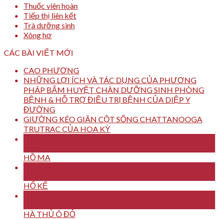
Thuốc viên hoàn
Tiếp thị liên kết
Trà dưỡng sinh
Xông hơ
CÁC BÀI VIẾT MỚI
CAO PHƯƠNG
NHỮNG LỢI ÍCH VÀ TÁC DỤNG CỦA PHƯƠNG
PHÁP BẤM HUYỆT CHÂN DƯỠNG SINH PHÒNG
BỆNH & HỖ TRỢ ĐIỀU TRỊ BỆNH CỦA DIỆP Y
ĐƯỜNG
GIƯỜNG KÉO GIÃN CỘT SỐNG CHATTANOOGA
TRUTRAC CỦA HOA KỲ
16
Th7
HỒ MA
16
Th7
HỔ KẾ
16
Th7
HÀ THỦ Ô ĐỎ