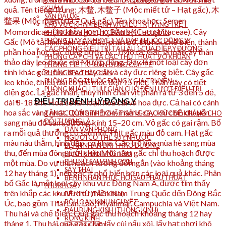
BẢNG HIỆU ĐƯỢC TREO TẠI CỔNG CHÍNH CỦA PHÒNG
KHÁM
quả. Tên tiếng Trung: 木鳖, 木鳖子 (Mộc miết tử – Hạt gấc), 木
SÂN ĐẬU XE
鳖果 (Mộc miên quả – Quả gấc) Tên khoa học: Semen
KHU VỰC KHÁM BỆNH VÀ ĐIỀU TRỊ TẦNG TRỆT
Momordicae. Họ khoa học: họ Bầu bí (Cucurbitaceae). Cây
PHÒNG BẤM HUYỆT CHÂN SPA THƯ GIÃN
PHÒNG DAY ẤN HUYỆT VÀ ĐẮP THUỐC ĐÔNG Y
Gấc (Mô tả, hình ảnh cây Gấc, phân bố, thu hái, chế biến, thành
CÁC PHÒNG ĐIỀU TRỊ TẠI LẦU 1 CỦA DIỆP Y ĐƯỜNG
phần hóa học, tác dụng dược lý…) Mô tả: Gấc là loài cây thân
PHÒNG CẤY CHỈ VÀ CÁC THỦ THUẬT VÔ KHUẨN
thảo dây leo thuộc chi Mướp đắng. Đây là một loại cây đơn
PHÒNG TIỆT KHUẨN DỤNG CỤ Y TẾ
tính khác gốc, tức là có cây cái và cây đực riêng biệt. Cây gấc
PHÒNG SPA THƯ GIÃN
PHÒNG BỐC THUỐC ĐÔNG Y GIA TRUYỀN
leo khỏe, chiều dài có thể mọc đến 15 mét. Thân dây có tiết
PHÒNG KHÁCH THƯ GIÃN CHỜ ĐẾN LƯỢT ĐIỀU TRỊ
diện góc. Lá gấc nhẵn, thùy hình chân vịt phân ra từ 3 đến 5 dẻ,
ĐIỀU TRỊ BỆNH LÝ ĐÔNG Y
dài 8-18 cm. Hoa có hai loại: hoa cái và hoa đực. Cả hai có cánh
hoa sắc vàng nhạt. Quả hình tròn, màu lá cây, khi chín chuyển
TĂNG CƯỜNG THỂ CHẤT NÂNG CAO SỨC ĐỀ KHÁNG CHO
ĐỐI TƯỢNG LÀ :
sang màu đỏ cam, đường kính 15–20 cm. Vỏ gấc có gai rậm. Bổ
DÂN VĂN PHÒNG
ra mỗi quả thường có sáu múi. Thịt gấc màu đỏ cam. Hạt gấc
NGƯỜI CƠ THỂ SUY NHƯỢC
màu nâu thẫm, hình dẹp, có khía. Gấc trổ hoa mùa hè sang mùa
BỆNH NHÂN ĐÁI THÁO ĐƯỜNG
thu, đến mùa đông mới chín. Mỗi năm gấc chỉ thu hoạch được
BỆNH NHÂN UNG THƯ
PHỤ NỮ SAU SINH CON
một mùa. Do vụ thu hoạch tương đối ngắn (vào khoảng tháng
SẢY THAI
12 hay tháng 1), nên gấc ít phổ biến hơn các loại quả khác. Phân
BỆNH NHÂN PHỤC HỒI SAU PHẪU THUẬT
bố Gấc là một loại cây khu vực Đông Nam Á, được tìm thấy
PHỤ KHOA
trên khắp các khu vực từ miền Nam Trung Quốc đến Đông Bắc
BẾ KINH (TẮC KINH)
RỐI LOẠN KINH NGUYỆT
Úc, bao gồm Thái Lan, Lào, Myanmar, Campuchia và Việt Nam.
ĐAU BỤNG KINH (THỐNG KINH)
Thu hái và chế biến: Quả gấc thu hoạch khoảng tháng 12 hay
RONG KINH
tháng 1. Thu hái quả gấc chín lấy cùi nấu xôi, lấy hạt phơi khô