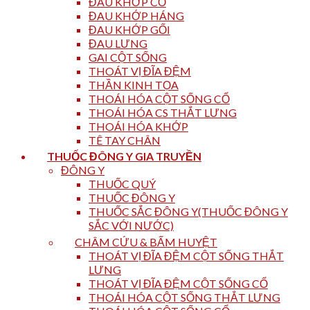
ĐAU KHỚP CỔ
ĐAU KHỚP HÁNG
ĐAU KHỚP GỐI
ĐAU LƯNG
GAI CỘT SỐNG
THOÁT VỊ ĐĨA ĐỆM
THẦN KINH TỌA
THOÁI HÓA CỘT SỐNG CỔ
THOÁI HÓA CS THẮT LƯNG
THOÁI HÓA KHỚP
TÊ TAY CHÂN
THUỐC ĐÔNG Y GIA TRUYỀN
ĐÔNG Y
THUỐC QUÝ
THUỐC ĐÔNG Y
THUỐC SẮC ĐÔNG Y(THUỐC ĐÔNG Y
SẮC VỚI NƯỚC)
CHÂM CỨU & BẤM HUYỆT
THOÁT VỊ ĐĨA ĐỆM CỘT SỐNG THẮT
LƯNG
THOÁT VỊ ĐĨA ĐỆM CỘT SỐNG CỔ
THOÁI HÓA CỘT SỐNG THẮT LƯNG