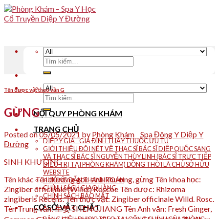
Skip
to
content
Tìm
kiếm:
Tên dược vật theo vần G
Tìm
kiếm:
GỪNG
NỘI QUY PHÒNG KHÁM
TRANG CHỦ
Posted on
05/05/2021
by
Phòng Khám _ Spa Đông Y Diệp Y
DIỆP Y GIA _ GIA ĐÌNH THẦY THUỐC ƯU TÚ
Đường
GIỚI THIỆU ĐÔI NÉT VỀ THẠC SĨ BÁC SĨ DIỆP QUỐC SANG
VÀ THẠC SĨ BÁC SĨ NGUYỄN THÙY LINH (BÁC SĨ TRỰC TIẾP
SINH KHƯƠNG
ĐIỀU TRỊ TẠI PHÒNG KHÁM) ĐỒNG THỜI LÀ CHỦ SỞ HỮU
WEBSITE
Tên khác Tên thường gọi: sinh khương, gừng Tên khoa học:
HƯỚNG DẪN THANH TOÁN
CHÍNH SÁCH GIAO HÀNG
Zingiber officinale (Willd.) Roscoe Tên dược: Rhizoma
CHÍNH SÁCH BẢO MẬT
zingiberis Recens. Tên thực vật: Zingiber officinale Willd. Rosc.
CƠ SỞ VẬT CHẤT
Tên Trung văn: 生姜 SHENGJIANG Tên Anh văn: Fresh Ginger,