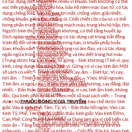
VẨY NẾN
có tác dụng diệt khuẩn trên nhiều vi khuẩn. Sinh khương có thể
NẤM DA
xúc tiến phân tiết dịch tiêu hóa, bảo hộ niêm mạc bao tử, có tác
TAI MŨI HỌNG
dụng chống lóet, bảo hộ gan, lợi mật, chống viêm, giải nhiệt,
VIÊM XOANG
chống khuẩn, giảm đau, chống ói. Chất chiết cồn của nó có thể
VIÊM HỌNG
VIÊM TAI
hưng phấn trung khu vận động mạch máu, trung khu hô hấp, tim.
VIÊM MŨI
Người bình thường nhai Sinh khương, có thể tăng huyết áp.
HEN SUYỄN
Dịch ngâm nước Sinh khương có tác dụng sát trùng bất đồng
CƠ XƯƠNG KHỚP
trình độ đối với trực khuẩn thương hàn, vi khuẩn phẩy hoắc
ĐAU VAI GÁY
ĐAU KHỚP CỔ
lọan, khuẩn nấm T.violaceum, trùng roi âm đạo, và có tác dụng
ĐAU KHỚP HÁNG
ngăn ngừa trùng hút máu nở trứng và têu diệt trùng hút máu
ĐAU KHỚP GỐI
(Trung dược học). Vị thuốc từ gừng – Sinh khương (Tính vị, quy
ĐAU LƯNG
kinh, công dụng, liều dùng) Tính vị: Gừng có vị cay, tính ấm Một
GAI CỘT SỐNG
THOÁT VỊ ĐĨA ĐỆM
số sách có viết: – Trung dược học: Cay, ấm. – Biêt lục: Vị cay,
THẦN KINH TỌA
hơi ấm. – Thiên kim thực trị: Không độc. – Y học khải nguyên:
THOÁI HÓA CỘT SỐNG CỔ
Tính ấm, vị ngọt cay. – Y lâm tỏan yếu: Ổi khương, cay đắng, đại
THOÁI HÓA CS THẮT LƯNG
nhiệt. – Bản thảo tái tân: Ổi khương, vị cay, tính ấm bình, không
THOÁI HÓA KHỚP
TÊ TAY CHÂN
độc. Qui kinh: phế, tỳ và vị. Theo một số loại sách viết: – Trung
dược học: Vào kinh Phế, Tỳ, Vị. – Lôi Công bào chế dược tính
THUỐC ĐÔNG Y GIA TRUYỀN
giải: Vào 4 kinh Phế, Tâm, Tỳ, Vị. – Bản thảo hối ngôn: Vào các
ĐÔNG Y
kinh Tỳ, Phế, Trường, Vị. – Bản thảo kinh giải: Vào kinh Đởm,
THUỐC QUÝ
THUỐC ĐÔNG Y
Can, Phế. Công dụng Làm thuốc và Dùng làm gia vị chế biến các
THUỐC SẮC ĐÔNG Y(THUỐC ĐÔNG Y SẮC VỚI
món ăn – Tăng tiết mồ hôi và giải biểu. – Làm ấm tỳ và vị và
NƯỚC)
giảm nôn – Làm ấm phế và giảm ho. – Giải độc Bán hạ, Nam tinh