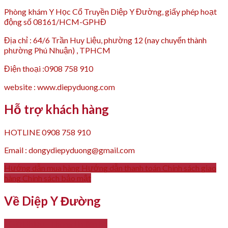
Phòng khám Y Học Cổ Truyền Diệp Y Đường, giấy phép hoạt
động số 08161/HCM-GPHĐ
Địa chỉ : 64/6 Trần Huy Liệu, phường 12 (nay chuyển thành
phường Phú Nhuận) , TPHCM
Điện thoại :0908 758 910
website : www.diepyduong.com
Hỗ trợ khách hàng
HOTLINE 0908 758 910
Email : dongydiepyduong@gmail.com
Hướng dẫn mua hàng
Hướng dẫn thanh toán
Chính sách giao
hàng
Chính sách bảo mật
Về Diệp Y Đường
- Giới thiệu
- Thông tin liên hệ