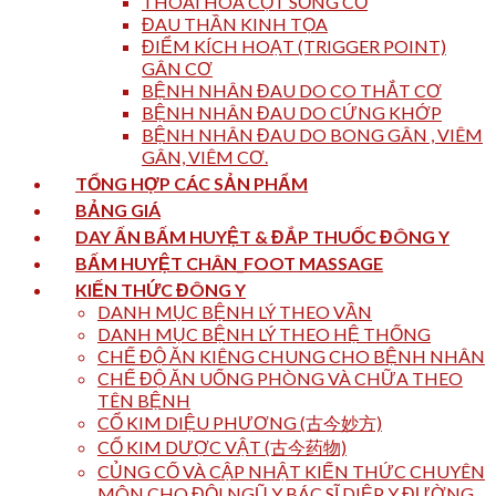
THOÁI HÓA CỘT SỐNG CỔ
ĐAU THẦN KINH TỌA
ĐIỂM KÍCH HOẠT (TRIGGER POINT)
GÂN CƠ
BỆNH NHÂN ĐAU DO CO THẮT CƠ
BỆNH NHÂN ĐAU DO CỨNG KHỚP
BỆNH NHÂN ĐAU DO BONG GÂN , VIÊM
GÂN, VIÊM CƠ.
TỔNG HỢP CÁC SẢN PHẨM
BẢNG GIÁ
DAY ẤN BẤM HUYỆT & ĐẮP THUỐC ĐÔNG Y
BẤM HUYỆT CHÂN_FOOT MASSAGE
KIẾN THỨC ĐÔNG Y
DANH MỤC BỆNH LÝ THEO VẦN
DANH MỤC BỆNH LÝ THEO HỆ THỐNG
CHẾ ĐỘ ĂN KIÊNG CHUNG CHO BỆNH NHÂN
CHẾ ĐỘ ĂN UỐNG PHÒNG VÀ CHỮA THEO
TÊN BỆNH
CỔ KIM DIỆU PHƯƠNG (古今妙方)
CỔ KIM DƯỢC VẬT (古今药物)
CỦNG CỐ VÀ CẬP NHẬT KIẾN THỨC CHUYÊN
MÔN CHO ĐỘI NGŨ Y BÁC SĨ DIỆP Y ĐƯỜNG