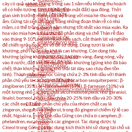
RONG HUYẾT
cây có quả và hạt. Gừng trồng sau 1 năm nếu không thu hoạch
NAM KHOA
sẽ có hiện tượng tàn lụi (phần trên mặt đất) qua đông. Thời
TINH TRÙNG YẾU
XUẤT TINH SỚM
gian sinh trưởng mạnh của cây trùng với mùa hè-thu nóng và
HOẠT TINH
ẩm. Gừng tái sinh dễ dàng bằng những đoạn thân rễ có nhú
DI TINH
mầm, có thể trồng quanh năm nhưng tốt nhất vào mùa xuân. Ra
MỘNG TINH
hoa vào mùa hạ và mùa thu. Bộ phận dùng và chế Thân rễ đào
LIỆT DƯƠNG
GIẢM HAM MUỐN
vào tháng 9-10. Loại bỏ rễ xơ, rửa sạch, cắt thành lát và nghiền
HIẾM MUỘN (VÔ SINH)
để chiết nước hoặc lột vỏ để sử dụng. Dùng tươi là sinh
TIÊU HÓA
khương, phơi hoặc sấy khô là can khương. Còn dùng tiêu
ĐAU DẠ DÀY
khương (gừng khô thái lát dày, sao sém vàng, đang nóng, vẩy
TRÀO NGƯỢC DẠ DÀY
VIÊM LOÉT DẠ DÀY
vào ít nước, đậy kín, để nguội); bào khương (gừng khô đã bào
VIÊM ĐẠI TRÀNG
chế); thán khương (gừng khô thái lát dày, sao cháy đen tồn
TÁO BÓN
tính). Thành phần hóa học Gừng chứa 2-3% tinh dầu với thành
THẦN KINH
phần chủ yếu là các hợp chất hydrocarbon sesquiterpenic: β-
RỐI LOẠN TIỀN ĐÌNH
SUY NHƯỢC THẦN KINH
zingiberen (35%), ar-curcumenen (17%), β-farnesen (10%) và
ĐAU ĐẦU VẬN MẠCH (ĐAU ĐẦU MIGRAINE)
một lượng nhỏ các hợp chất alcol monoterpenic như geraniol,
MẤT NGỦ
linalol, borneol. Nhựa dầu chứa 20-25% tinh dầu và 20-30%
RỐI LOẠN LO ÂU
các chất cay. Thành phần chủ yếu của nhóm chất cay là
DA LIỄU
VIÊM DA
zingeron, shogaol và zingerol, trong đó gingerol chiếm tỷ lệ cao
MỀ ĐAY
nhất. Ngoài ra, trong tinh dầu Gừng còn chứa α-camphen, β-
Á SỪNG
phelandren, eucalyptol và các gingerol. Tác dụng dược lý
CHÀM
Cineol trong Gừng có tác dụng kích thích khi sử dụng tại chỗ và
TỔ ĐĨA