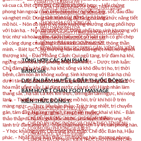
CHÂM CỨU & BẤM HUYỆT
và cua cá, thịt chim thú. Chỉ định và phối hợp: – Hội chứng
THOÁT VỊ ĐĨA ĐỆM CỘT SỐNG THẮT LƯNG
phong hàn ngoại cảnh biểu hiện như nghiến răng, sốt, đau đầu
THOÁT VỊ ĐĨA ĐỆM CỘT SỐNG CỔ
và nghẹt mũi: Dùng sinh khương để tăng cường chức năng tiết
THOÁI HÓA CỘT SỐNG THẮT LƯNG
THOÁI HÓA CỘT SỐNG CỔ
mồ hôi. – Nôn do hàn ở vị: Sinh khương thường dùng phối hợp
ĐAU THẦN KINH TỌA
với bán hạ. – Nôn do nhiệt ở vị: Dùng phối hợp sinh khương với
ĐIỂM KÍCH HOẠT (TRIGGER POINT) GÂN CƠ
trúc nhự và hoàng liên. Giới thiệu một số loại sách có ghi chép
BỆNH NHÂN ĐAU DO CO THẮT CƠ
về công dụng của gừng – Bản kinh: Khử mùi hôi, thông thần
BỆNH NHÂN ĐAU DO CỨNG KHỚP
BỆNH NHÂN ĐAU DO BONG GÂN , VIÊM GÂN, VIÊM
minh. – Biêt lục: Chủ thương hàn đau đầu nghẹt mũi, ho nghịch
CƠ.
thượng khí. – Đào Hoằng Cảnh: Qui ngũ tạng, trừ đàm hạ khí,
TỔNG HỢP CÁC SẢN PHẨM
ngừng nôn mửa, trừ phong thấp hàn nhiệt. – Dược tính luận:
Chủ đàm thủy khí đầy, hạ khí; sống và khô đều trị ho, trị thời
BẢNG GIÁ
bệnh, cầm nôn ăn không xuống. Sinh khương với Bán hạ chủ
DAY ẤN BẤM HUYỆT & ĐẮP THUỐC ĐÔNG Y
dưới tâm cấp đau, nếu bên trong nhiệt không thể ăn, giã nước
hòa mật uống vậy. Lại dùng nước của nó với Hạnh nhân làm
BẤM HUYỆT CHÂN_FOOT MASSAGE
thang sắc , hạ tất cả kết khí thực, ôm ngăn tâm ngực, khí nóng
lạnh. – Thiên kim thực trị: Thông mồ hôi, trừ khí hôi ở trên
KIẾN THỨC ĐÔNG Y
mạng ngực. – Thực liệu bản thảo: Trừ tráng nhiệt, trị chuyển
DANH MỤC BỆNH LÝ THEO VẦN
gân, tâm đầy. Ngừng nghịch, tan phiền muộn, khai vị khí. – Bản
DANH MỤC BỆNH LÝ THEO HỆ THỐNG
thảo thập di: Nước giải độc dược, phá huyết điều trung, hết
CHẾ ĐỘ ĂN KIÊNG CHUNG CHO BỆNH NHÂN
CHẾ ĐỘ ĂN UỐNG PHÒNG VÀ CHỮA THEO TÊN BỆNH
lạnh trừ đàm, khai vị. – Trân châu nang: Ích Tỳ Vị, tán phong hàn.
CỔ KIM DIỆU PHƯƠNG (古今妙方)
– Y học khải nguyên: Ôn trung khứ thấp. Chế độc Bán hạ, Hậu
CỔ KIM DƯỢC VẬT (古今药物)
phác. – Nhật dụng bản thảo: Trị thương hàn, thương phong,
CỦNG CỐ VÀ CẬP NHẬT KIẾN THỨC CHUYÊN MÔN CHO