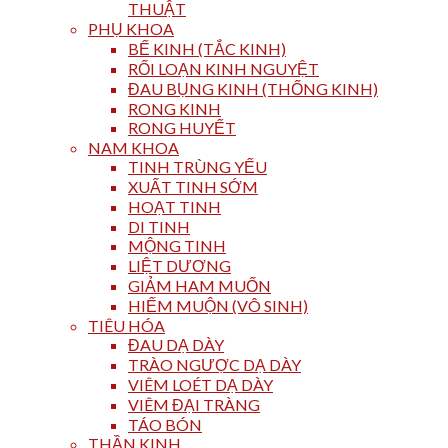
THUẬT
PHỤ KHOA
BẾ KINH (TẮC KINH)
RỐI LOẠN KINH NGUYỆT
ĐAU BỤNG KINH (THỐNG KINH)
RONG KINH
RONG HUYẾT
NAM KHOA
TINH TRÙNG YẾU
XUẤT TINH SỚM
HOẠT TINH
DI TINH
MỘNG TINH
LIỆT DƯƠNG
GIẢM HAM MUỐN
HIẾM MUỘN (VÔ SINH)
TIÊU HÓA
ĐAU DẠ DÀY
TRÀO NGƯỢC DẠ DÀY
VIÊM LOÉT DẠ DÀY
VIÊM ĐẠI TRÀNG
TÁO BÓN
THẦN KINH