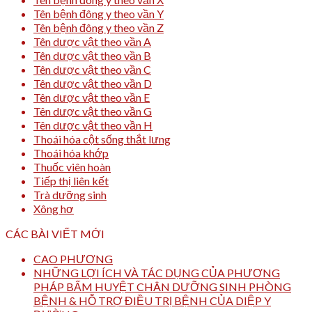
Tên bệnh đông y theo vần Y
Tên bệnh đông y theo vần Z
Tên dược vật theo vần A
Tên dược vật theo vần B
Tên dược vật theo vần C
Tên dược vật theo vần D
Tên dược vật theo vần E
Tên dược vật theo vần G
Tên dược vật theo vần H
Thoái hóa cột sống thắt lưng
Thoái hóa khớp
Thuốc viên hoàn
Tiếp thị liên kết
Trà dưỡng sinh
Xông hơ
CÁC BÀI VIẾT MỚI
CAO PHƯƠNG
NHỮNG LỢI ÍCH VÀ TÁC DỤNG CỦA PHƯƠNG
PHÁP BẤM HUYỆT CHÂN DƯỠNG SINH PHÒNG
BỆNH & HỖ TRỢ ĐIỀU TRỊ BỆNH CỦA DIỆP Y