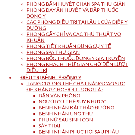
PHÒNG BẤM HUYỆT CHÂN SPA THƯ GIÃN
PHÒNG DAY ẤN HUYỆT VÀ ĐẮP THUỐC
ĐÔNG Y
CÁC PHÒNG ĐIỀU TRỊ TẠI LẦU 1 CỦA DIỆP Y
ĐƯỜNG
PHÒNG CẤY CHỈ VÀ CÁC THỦ THUẬT VÔ
KHUẨN
PHÒNG TIỆT KHUẨN DỤNG CỤ Y TẾ
PHÒNG SPA THƯ GIÃN
PHÒNG BỐC THUỐC ĐÔNG Y GIA TRUYỀN
PHÒNG KHÁCH THƯ GIÃN CHỜ ĐẾN LƯỢT
ĐIỀU TRỊ
ĐIỀU TRỊ BỆNH LÝ ĐÔNG Y
TĂNG CƯỜNG THỂ CHẤT NÂNG CAO SỨC
ĐỀ KHÁNG CHO ĐỐI TƯỢNG LÀ :
DÂN VĂN PHÒNG
NGƯỜI CƠ THỂ SUY NHƯỢC
BỆNH NHÂN ĐÁI THÁO ĐƯỜNG
BỆNH NHÂN UNG THƯ
PHỤ NỮ SAU SINH CON
SẢY THAI
BỆNH NHÂN PHỤC HỒI SAU PHẪU