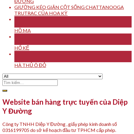
ĐƯỜNG
GIƯỜNG KÉO GIÃN CỘT SỐNG CHATTANOOGA
TRUTRAC CỦA HOA KỲ
16
Th7
HỒ MA
16
Th7
HỔ KẾ
16
Th7
HÀ THỦ Ô ĐỎ
Tìm
kiếm:
Website bán hàng trực tuyến của Diệp
Y Đường
Công ty TNHH Diệp Y Đường , giấy phép kinh doanh số
0316199705 do sở kế hoạch đầu tư TPHCM cấp phép.