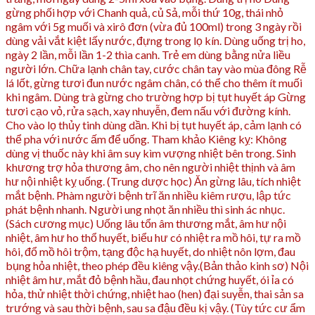
gừng phối hợp với Chanh quả, củ Sả, mỗi thứ 10g, thái nhỏ
ngâm với 5g muối và xirô đơn (vừa đủ 100ml) trong 3 ngày rồi
dùng vải vắt kiệt lấy nước, đựng trong lọ kín. Dùng uống trị ho,
ngày 2 lần, mỗi lần 1-2 thìa canh. Trẻ em dùng bằng nửa liều
người lớn. Chữa lạnh chân tay, cước chân tay vào mùa đông Rễ
lá lốt, gừng tươi đun nước ngâm chân, có thể cho thêm ít muối
khi ngâm. Dùng trà gừng cho trường hợp bị tụt huyết áp Gừng
tươi cạo vỏ, rửa sạch, xay nhuyễn, đem nấu với đường kính.
Cho vào lọ thủy tinh dùng dần. Khi bị tụt huyết áp, cảm lạnh có
thể pha với nước ấm để uống. Tham khảo Kiêng kỵ: Không
dùng vị thuốc này khi âm suy kìm vượng nhiệt bên trong. Sinh
khương trợ hỏa thương âm, cho nên người nhiệt thịnh và âm
hư nội nhiệt kỵ uống. (Trung dược học) Ăn gừng lâu, tích nhiệt
mắt bệnh. Phàm người bệnh trĩ ăn nhiều kiêm rượu, lập tức
phát bệnh nhanh. Người ung nhọt ăn nhiều thì sinh ác nhục.
(Sách cương mục) Uống lâu tổn âm thương mắt, âm hư nội
nhiệt, âm hư ho thổ huyết, biểu hư có nhiệt ra mồ hôi, tự ra mồ
hôi, đổ mồ hôi trộm, tạng độc hạ huyết, do nhiệt nôn lợm, đau
bụng hỏa nhiệt, theo phép đều kiêng vậy.(Bản thảo kinh sơ) Nội
nhiệt âm hư, mắt đỏ bệnh hầu, đau nhọt chứng huyết, ói ỉa có
hỏa, thử nhiệt thời chứng, nhiệt hao (hen) đại suyễn, thai sản sa
trướng và sau thời bệnh, sau sa đậu đều kị vậy. (Tùy tức cư ẩm