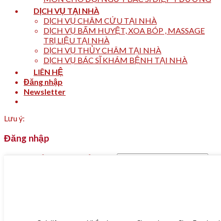
DỊCH VỤ TẠI NHÀ
DỊCH VỤ CHÂM CỨU TẠI NHÀ
DỊCH VỤ BẤM HUYỆT, XOA BÓP , MASSAGE
TRỊ LIỆU TẠI NHÀ
DỊCH VỤ THỦY CHÂM TẠI NHÀ
DỊCH VỤ BÁC SĨ KHÁM BỆNH TẠI NHÀ
LIÊN HỆ
Đăng nhập
Newsletter
Lưu ý:
Đăng nhập
Tên tài khoản hoặc địa chỉ email
*
Mật khẩu
*
Ghi nhớ mật khẩu
Đăng nhập
Quên mật khẩu?