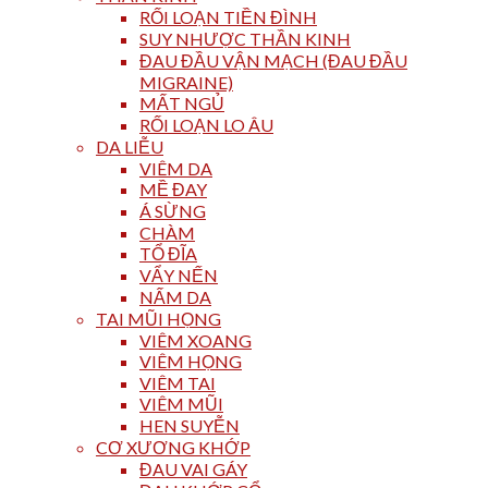
RỐI LOẠN TIỀN ĐÌNH
SUY NHƯỢC THẦN KINH
ĐAU ĐẦU VẬN MẠCH (ĐAU ĐẦU
MIGRAINE)
MẤT NGỦ
RỐI LOẠN LO ÂU
DA LIỄU
VIÊM DA
MỀ ĐAY
Á SỪNG
CHÀM
TỔ ĐĨA
VẨY NẾN
NẤM DA
TAI MŨI HỌNG
VIÊM XOANG
VIÊM HỌNG
VIÊM TAI
VIÊM MŨI
HEN SUYỄN
CƠ XƯƠNG KHỚP
ĐAU VAI GÁY