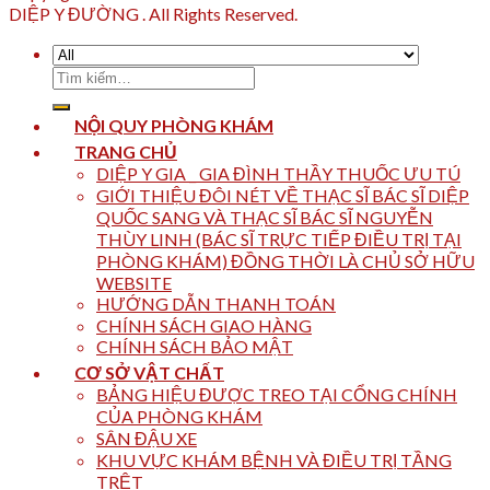
DIỆP Y ĐƯỜNG . All Rights Reserved.
Tìm
kiếm:
NỘI QUY PHÒNG KHÁM
TRANG CHỦ
DIỆP Y GIA _ GIA ĐÌNH THẦY THUỐC ƯU TÚ
GIỚI THIỆU ĐÔI NÉT VỀ THẠC SĨ BÁC SĨ DIỆP
QUỐC SANG VÀ THẠC SĨ BÁC SĨ NGUYỄN
THÙY LINH (BÁC SĨ TRỰC TIẾP ĐIỀU TRỊ TẠI
PHÒNG KHÁM) ĐỒNG THỜI LÀ CHỦ SỞ HỮU
WEBSITE
HƯỚNG DẪN THANH TOÁN
CHÍNH SÁCH GIAO HÀNG
CHÍNH SÁCH BẢO MẬT
CƠ SỞ VẬT CHẤT
BẢNG HIỆU ĐƯỢC TREO TẠI CỔNG CHÍNH
CỦA PHÒNG KHÁM
SÂN ĐẬU XE
KHU VỰC KHÁM BỆNH VÀ ĐIỀU TRỊ TẦNG
TRỆT