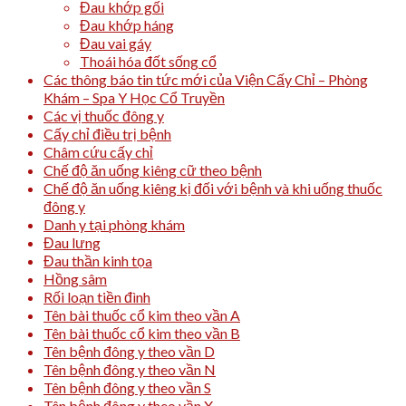
Đau khớp gối
Đau khớp háng
Đau vai gáy
Thoái hóa đốt sống cổ
Các thông báo tin tức mới của Viện Cấy Chỉ – Phòng
Khám – Spa Y Học Cổ Truyền
Các vị thuốc đông y
Cấy chỉ điều trị bệnh
Châm cứu cấy chỉ
Chế độ ăn uống kiêng cữ theo bệnh
Chế độ ăn uống kiêng kị đối với bệnh và khi uống thuốc
đông y
Danh y tại phòng khám
Đau lưng
Đau thần kinh tọa
Hồng sâm
Rối loạn tiền đình
Tên bài thuốc cổ kim theo vần A
Tên bài thuốc cổ kim theo vần B
Tên bệnh đông y theo vần D
Tên bệnh đông y theo vần N
Tên bệnh đông y theo vần S
Tên bệnh đông y theo vần X