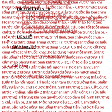
đau đầu, chín khiếu không lợi. Nhập Phế khai vị, trừ hàn khí
ĐỘI NGŨ Y BÁC SĨ DIỆP Y ĐƯỜNG
trong bụng, gỉai hôi uế. Giải độc các nấm. – Cương mục: Dùng
DỊCH VỤ TẠI NHÀ
sống phát tán, dùng chín hòa trung, giải trúng độc ăn lòai chim
DỊCH VỤ CHÂM CỨU TẠI NHÀ
hoang thành hầu tý; ngâm nước điểm mắt đỏ, giã nước nấu với
DỊCH VỤ BẤM HUYỆT, XOA BÓP , MASSAGE TRỊ LIỆU TẠI
Hòang minh giao, dán đau phong thấp. – Bản thảo tòng tân:
NHÀ
Nước gừng khai đàm, trị ế cách phản vị, cứu bạo tốt (đột nhiên
DỊCH VỤ THỦY CHÂM TẠI NHÀ
DỊCH VỤ BÁC SĨ KHÁM BỆNH TẠI NHÀ
chết), trị hôi nách, xoa tai đông. Ổi khương, hòa trung cầm ói. –
LIÊN HỆ
Hội ước y kính: Ổi khương, trị Vị lạnh, tiêu chảy, nuốt chua. –
Hiện đại thực dụng Trung dược: Trị trường sán thống có hiệu
Giỏ hàng /
0
₫
quả. Liều dùng: Liều ttường dùng 3-10g. Có thể dùng kết hợp
cùng với các vị thuốc khác, hoặc dùng riêng một mình. (dạng
Chưa có sản phẩm trong giỏ hàng.
sắc uống) Tác dụng chữa bệnh của vị thuốc sinh khương Trị
cảm mạo phong hàn: Sinh khương 5 lát, Tử tô diệp 1 lượng.
Giỏ hàng
Sắc nước uống. (Bản thảo hối ngôn) Trị ho đàm lạnh: Sanh
khương 2 lượng, Dương đường (đường kẹo mạch nha) 1
Chưa có sản phẩm trong giỏ hàng.
lượng. Nước 3 chén, sắc còn nửa chén, ấm và thong thả uống.
(Bản thảo hối ngôn) Trị hoắc lọan tâm bụng trướng đau, phiền
đầy ngắn hơi, chưa được thổ hạ: Sinh khương 1 cân. Cắt, dùng
nước 7 thăng, nấu lấy 2 thăng, phân làm 3 lần uống. (Trửu hậu
phương) Trị trúng khí hôn quyết, cũng có đàm bế: Sinh khương
5 chỉ, Trần bì, Bán hạ, Mộc hương đều 1, 5 chỉ, Cam thảo 8
phân. Sắc nước uống, lúc uống thêm đồng tiện (nước tiểu bé
trai) 1 chén. (Bản thảo hối ngôn) Trị rét lạnh thời hành: Sinh