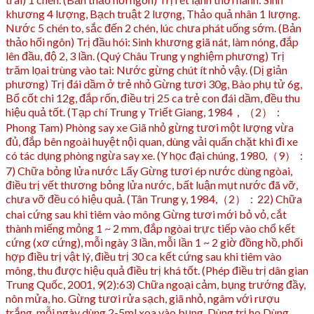
khương 4 lượng, Bạch truật 2 lượng, Thảo quả nhân 1 lượng.
Nước 5 chén to, sắc đến 2 chén, lúc chưa phát uống sớm. (Bản
thảo hối ngôn) Trị đầu hói: Sinh khương giã nát, làm nóng, đắp
lên đầu, độ 2, 3 lần. (Quý Châu Trung y nghiệm phương) Trị
trăm lọai trùng vào tai: Nước gừng chút ít nhỏ vậy. (Dị giản
phương) Trị đái dầm ở trẻ nhỏ Gừng tươi 30g, Bào phụ tử 6g,
Bổ cốt chi 12g, đắp rốn, điều trị 25 ca trẻ con đái dầm, đều thu
hiệu quả tốt. (Tạp chí Trung y Triết Giang, 1984，（2）：
Phong Tam) Phòng say xe Giã nhỏ gừng tươi một lượng vừa
đủ, đắp bên ngoài huyệt nội quan, dùng vải quấn chặt khi đi xe
có tác dụng phòng ngừa say xe. (Y học đại chúng, 1980,（9）：
7) Chữa bỏng lửa nước Lấy Gừng tươi ép nước dùng ngòai,
điều trị vết thương bỏng lửa nước, bất luận mụt nước đã vỡ,
chưa vỡ đều có hiệu quả. (Tân Trung y, 1984,（2）：22) Chữa
chai cứng sau khi tiêm vào mông Gừng tươi mới bỏ vỏ, cắt
thành miếng mỏng 1 ~ 2 mm, đắp ngòai trực tiếp vào chổ kết
cứng (xơ cứng), mỗi ngày 3 lần, mỗi lần 1 ~ 2 giờ đồng hồ, phối
hợp điều trị vật lý, điều trị 30 ca kết cứng sau khi tiêm vào
mông, thu được hiệu quả điều trị khá tốt. (Phép điều trị dân gian
Trung Quốc, 2001, 9(2):63) Chữa ngoại cảm, bụng trướng đầy,
nôn mửa, ho. Gừng tươi rửa sạch, giã nhỏ, ngâm với rượu
trắng, mỗi ngày dùng 2-5ml xoa vào bụng. Dùng trị ho Dùng