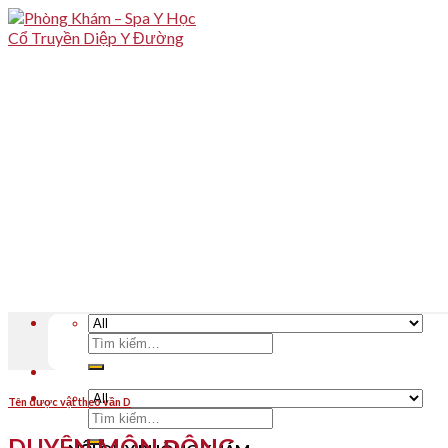
Skip
to
content
Tìm
kiếm:
Tên dược vật theo vần D
Tìm
kiếm:
DUYÊN MÔN ĐÔNG