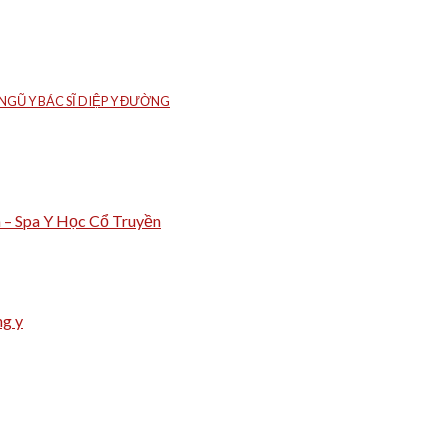
GŨ Y BÁC SĨ DIỆP Y ĐƯỜNG
m – Spa Y Học Cổ Truyền
ng y