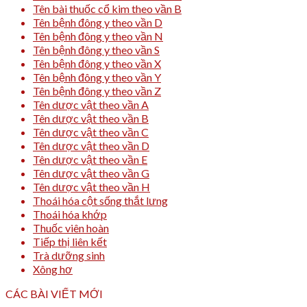
Tên bài thuốc cổ kim theo vần B
Tên bệnh đông y theo vần D
Tên bệnh đông y theo vần N
Tên bệnh đông y theo vần S
Tên bệnh đông y theo vần X
Tên bệnh đông y theo vần Y
Tên bệnh đông y theo vần Z
Tên dược vật theo vần A
Tên dược vật theo vần B
Tên dược vật theo vần C
Tên dược vật theo vần D
Tên dược vật theo vần E
Tên dược vật theo vần G
Tên dược vật theo vần H
Thoái hóa cột sống thắt lưng
Thoái hóa khớp
Thuốc viên hoàn
Tiếp thị liên kết
Trà dưỡng sinh
Xông hơ
CÁC BÀI VIẾT MỚI