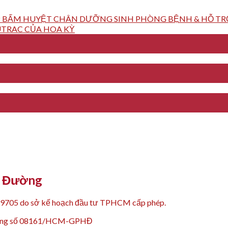
 BẤM HUYỆT CHÂN DƯỠNG SINH PHÒNG BỆNH & HỖ TRỢ
TRAC CỦA HOA KỲ
Y Đường
99705 do sở kế hoạch đầu tư TPHCM cấp phép.
 động số 08161/HCM-GPHĐ