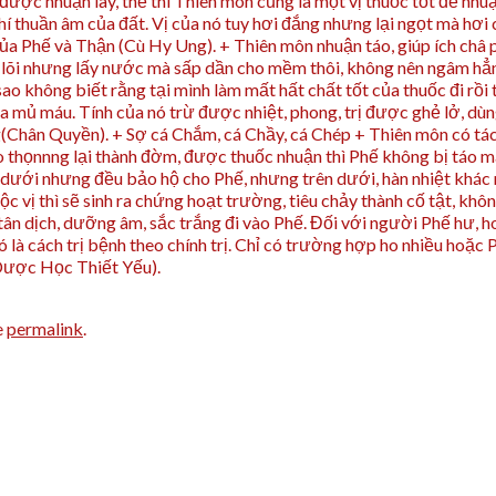
g được nhuận lây, thế thì Thiên môn cũng là một vị thuốc tốt để
hí thuần âm của đất. Vị của nó tuy hơi đắng nhưng lại ngọt mà hơi 
t của Phế và Thận (Cù Hy Ung). + Thiên môn nhuận táo, giúp ích c
 nhưng lấy nước mà sấp dần cho mềm thôi, không nên ngâm hẳn vào
sao không biết rằng tại mình làm mất hất chất tốt của thuốc đi rồi
ra mủ máu. Tính của nó trừ được nhiệt, phong, trị được ghẻ lở, dùn
nóng(Chân Quyền). + Sợ cá Chắm, cá Chầy, cá Chép + Thiên môn có t
ráo thọnnng lại thành đờm, được thuốc nhuận thì Phế không bị táo
 dưới nhưng đều bảo hộ cho Phế, nhưng trên dưới, hàn nhiệt khác 
c vị thì sẽ sinh ra chứng hoạt trường, tiêu chảy thành cố tật, k
h tân dịch, dưỡng âm, sắc trắng đi vào Phế. Đối với người Phế hư, h
là cách trị bệnh theo chính trị. Chỉ có trường hợp ho nhiều hoặc 
g Dược Học Thiết Yếu).
e
permalink
.