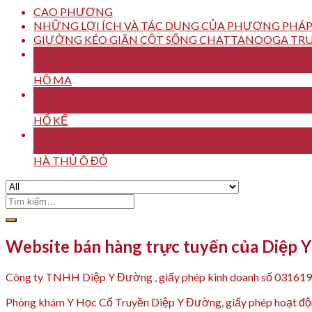
CAO PHƯƠNG
NHỮNG LỢI ÍCH VÀ TÁC DỤNG CỦA PHƯƠNG PHÁP
GIƯỜNG KÉO GIÃN CỘT SỐNG CHATTANOOGA TRU
16
Th7
HỒ MA
16
Th7
HỔ KẾ
16
Th7
HÀ THỦ Ô ĐỎ
Tìm
kiếm:
Website bán hàng trực tuyến của Diệp 
Công ty TNHH Diệp Y Đường , giấy phép kinh doanh số 03161
Phòng khám Y Học Cổ Truyền Diệp Y Đường, giấy phép hoạt