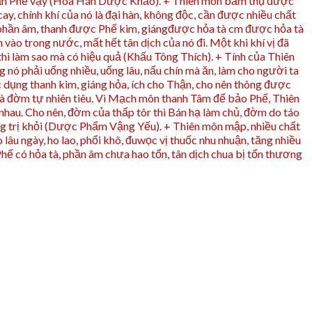
 nhuận Phế vậy (Hòa Hán Dược Khảo). + Thiên môn bẩm thụ được
cay, chính khí của nó là đại hàn, không độc, cần được nhiều chất
hâ phần âm, thanh được Phế kim, giángđược hỏa tà cm được hỏa tà
 trong nước, mất hết tân dịch của nó đi. Một khi khí vị đã
 thì làm sao mà có hiệu quả (Khấu Tông Thích). + Tính của Thiên
g nó phải uống nhiều, uống lâu, nấu chín mà ăn, làm cho người ta
ác dụng thanh kim, giáng hỏa, ích cho Thận, cho nên thông được
 mà đờm tự nhiên tiêu. Vì Mạch môn thanh Tâm để bảo Phế, Thiên
nhau. Cho nên, đờm của thấp tôr thì Bán hạ làm chủ, đờm do táo
hông trị khỏi (Dược Phẩm Vậng Yếu). + Thiên môn mập, nhiều chất
o lâu ngày, ho lao, phổi khô, đuwọc vị thuốc nhu nhuận, tăng nhiều
Phế có hỏa tà, phần âm chưa hao tổn, tân dịch chua bị tổn thương