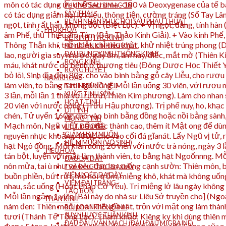
môn có tác dụng ức chế Sacroma –180 và Deoxygenase của tế b
PHỤ NỮ SAU SINH CON
SẢY THAI
có tác dụng giảm ho, lợi tiểu, thông tiện, cường tráng (Sổ Tay Lâm
BỆNH NHÂN PHỤC HỒI SAU PHẪU THUẬT
ngọt, tính rất hàn, không độc (Biệt Lục). + Vị ngọt, đắng, tính
PHỤ KHOA
âm Phế, thủ Thiếu âm Tâm (Bản Thảo Kinh Giải). + Vào kinh Phế, t
BẾ KINH (TẮC KINH)
Thông Thận khí, trừ nhiệt, chỉ tiêu khát, khử nhiệt trúng phong 
RỐI LOẠN KINH NGUYỆT
ĐAU BỤNG KINH (THỐNG KINH)
lao, người gìa suy nhược, gầy ốm, âm nuy, điếc, mắt mờ (Thiên Ki
RONG KINH
máu, khát nước do bệnh ở thượng tiêu (Đông Dược Học Thiết Yế
RONG HUYẾT
bỏ lõi, Sinh địa đều 80g. cho vào bình bằng gỗ cây Liễu, cho rượu
NAM KHOA
làm viên, to bằng hạt Ngô đồng. Mỗi lần uống 30 viên, với rượu 
TINH TRÙNG YẾU
XUẤT TINH SỚM
3 lần, mỗi lần 1 thìa với rượu (Thiên Kim phương). Làm cho nhan 
HOẠT TINH
20 viên với nước nóng (Trửu Hậu phương). Trị phế nuy, ho, khạc 
DI TINH
chén, Tử uyển 160g. cho vào bình bằng đồng hoặc nồi bằng sành, 
MỘNG TINH
Mạch môn, Ngũ vị tử, nấu đặc thành cao, thêm ít Mật ong để dù
LIỆT DƯƠNG
GIẢM HAM MUỐN
nguyên nhục khoảng 480g. cho vào cối đá gĩanát. Lấy Ngũ vị tử, rử
HIẾM MUỘN (VÔ SINH)
hạt Ngô đồng. Mỗi klần uống 20 viên với nước trà nóng, ngày 3 lần
TIÊU HÓA
tán bột, luyện với mật làm thành viên, to bằng hạt Ngoốnnng. Mỗi
ĐAU DẠ DÀY
nôn mửa, tai ù như ve kêu, đau lan xuống cạnh sườn: Thiên môn, bỏ
TRÀO NGƯỢC DẠ DÀY
VIÊM LOÉT DẠ DÀY
buồn phiền, bứt rứt, mồ hôi trộm, miệng khô, khát mà không uốn
VIÊM ĐẠI TRÀNG
nhau, sắc uống (Hoạt Pháp Cơ Yếu). Trị miệng lở lâu ngày không 
TÁO BÓN
Mỗi lần ngậm 1 viên [Bài này do nhà sư Liêu Sở truyền cho] (Ngo
THẦN KINH
nám đen: Thiên môn, phơi khô, gĩa nát, trộn với mật ong làm thà
RỐI LOẠN TIỀN ĐÌNH
SUY NHƯỢC THẦN KINH
tươi (Thánh Tế Tổng Lục). Tham khảo: Kiêng kỵ khi dùng thiên
ĐAU ĐẦU VẬN MẠCH (ĐAU ĐẦU MIGRAINE)