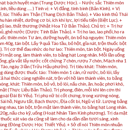
m hạt bạch huyết mạn (Trung Dược Học). – Nước sắc Thiên môn
, liều dùng …. ) Tính vị: + Vị đắng, tính bình (Bản Kinh). + Vị
hế, túc Thiếu âm Thận (Thang Dịch Bản Thảo). + Vào kinh thủ Thái
n nhiệt, dưỡng cơ bì, ích khí lực, lợi tiểu tiện (Biệt Lục). +
ngũ lao, thất thương (Nhật Hoa Tử Bản Thảo). Chủ trị: + Trị hư
mủ, ghẻ nước (Dược Tính Bản Thảo). + Trị ho lao, lao phổi, ho ra
uốc thiên môn Tư âm, dưỡng huyết, ôn bổ hạ nguyên: Thiên môn
m 40g, tán bột. Lấy 9 quả Táo tầu, bỏ hột, gĩa nát, trộn thuốc bột
. Trị cơ thể đau nhức do hư lao: Thiên môn, tán bột. Ngày uống
ới mật ong, làm thành viên, to bằng hạt Long nhãn. Mỗi lần uống
ống, gĩa vắt lấy nước cốt chừng 7 chén, rượu 7 chén, Mạch nha 1
Táo, ngày 3 lần (Trửu Hậu phườn). Trị tiêu khát: Thiên môn,
dùng được thuốc táo: Thiên môn 1 cân, rử nước, bỏ lõi, lấy
ả hai thức cùng nghiền nát, trộn với hồ làm thành viên, to bằng
ng, khát: Thiên môn, bỏ vỏ, bỏ lõi, nấu chín, ăn. hoặc phơi khô,
ặt (Thực Liệu Bản Thảo). Trị phong, điên, mỗi khi lên cơn thì
(Ngoại Đài Bí Yếu). Trị phụ nữ bị cốt chưng, trong xương nóng,
Sài hồ, Ngưu tất, Bạch thược, Địa cốt bì, Ngũ vị tử. Lượng bằng
g nhau, tán bột, trộn mật làm thành viên, to bằng hạt Long nhãn.
ai 20g, nấu cho kỹ, uống (Hoạt Nhân Tâm Kính phương). Trị da mặt
 thuốc xát vào da cũng sẽ làm cho da dần dần tươi sáng, xinh
dùng (Đông Dược Học Thiết Yếu). + Sở dĩ nói Thiên môn nhuận