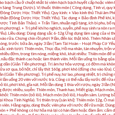
ào bạch cầu ở chuột nhắt bị viêm hạch bạch huyết cấp hoặc viê
 Sàng Trung Dược). Vị thuốc thiên môn ( Công dụng, Tính vị, quy kinh
 hàn (Đông Dược Học Thiết Yếu). Quy kinh: + Vào kinh thủ Thái âm P
hận (Đông Dược Học Thiết Yếu). Tác dụng + Bảo định Phế khí, khu hà
(Dược Tính Bản Thảo). + Trấn Tâm, nhuận ngũ tạng, ích bì phu, bổ 
m phương). + Trị phế khí ho nghịch, suyễn, phế nuy sinh ra nôn ra 
u). Liều dùng: Dùng dạng sắc 6-12g Ứng dụng lâm sàng của vị th
 vào rửa. Chưng chín rồi phơi 9 lần, đến lúc thật khô. Thêm Nhân sâ
nóng, trước bữa ăn, ngày 3 lần (Tam Tài Hoàn – Hoạt Pháp Cơ Yếu)
sắc xinh tươi: Thiên môn, Thục địa, Hồ ma nhân, tán nhuyễn, trộn v
nhiều đờm, trong tim nóng, miệng khô, khát nhiều: Thiên môn để s
nấu đặc thành cao hoặc làm thành viên. Mỗi lần uống to bằng qủa 
ng dần (Giản Tiện phương). Trị âm hư hỏa vượng, có đờm mà không 
a sơ qua, bỏ hột, chỉ lấy thịt 160g. phơi khô (đừng cho vào lửa). C
 (Giản Tiện phương). Trị phế nuy, hư lao, phong nhiệt, trị chứng nó
 lần uống 20 viên với nước trà. Cũng có thể nấu lấy nước để rửa m
 lõi, phơi khô, gĩa nát. Mỗi lần dùng 1 thìa với rượu, ngày 3 lần 
g được nhiều, suyễn: Thiên môn, Thanh hao, Miết giáp, Mạch môn, 
khỏi: Thiên môn (bỏ lõi), Mạch môn (bỏ lõi), Huyền sâm. Lượng bằn
ại Khoa Tinh Nghĩa). Trị thiên trụy [sán khí]: Thiên môn 12g, Ô m
nh viên. Hằng ngày, dùng thuốc viên pha với nước để rửa mặt. Dùng
 môn + Phế không có hư hỏa mà lại có hàn đàm hoặc đàm ẩm: cấm 