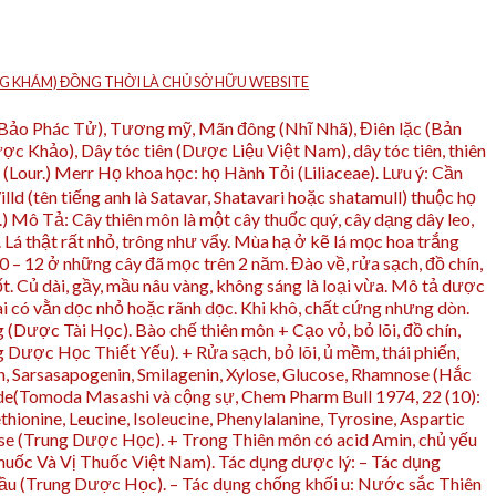
HÒNG KHÁM) ĐỒNG THỜI LÀ CHỦ SỞ HỮU WEBSITE
 (Bảo Phác Tử), Tương mỹ, Mãn đông (Nhĩ Nhã), Điên lặc (Bản
 Khảo), Dây tóc tiên (Dược Liệu Việt Nam), dây tóc tiên, thiên
Lour.) Merr Họ khoa học: họ Hành Tỏi (Liliaceae). Lưu ý: Cần
d (tên tiếng anh là Satavar, Shatavari hoặc shatamull) thuộc họ
.) Mô Tả: Cây thiên môn là một cây thuốc quý, cây dạng dây leo,
. Lá thật rất nhỏ, trông như vẩy. Mùa hạ ở kẽ lá mọc hoa trắng
 – 12 ở những cây đã mọc trên 2 năm. Đào về, rửa sạch, đồ chín,
tốt. Củ dài, gầy, mầu nâu vàng, không sáng là loại vừa. Mô tả dược
oài có vằn dọc nhỏ hoặc rãnh dọc. Khi khô, chất cứng nhưng dòn.
 (Dược Tài Học). Bào chế thiên môn + Cạo vỏ, bỏ lõi, đồ chín,
g Dược Học Thiết Yếu). + Rửa sạch, bỏ lõi, ủ mềm, thái phiến,
 Sarsasapogenin, Smilagenin, Xylose, Glucose, Rhamnose (Hắc
de(Tomoda Masashi và cộng sự, Chem Pharm Bull 1974, 22 (10):
thionine, Leucine, Isoleucine, Phenylalanine, Tyrosine, Aspartic
nose (Trung Dược Học). + Trong Thiên môn có acid Amin, chủ yếu
Thuốc Và Vị Thuốc Việt Nam). Tác dụng dược lý: – Tác dụng
cầu (Trung Dược Học). – Tác dụng chống khối u: Nước sắc Thiên