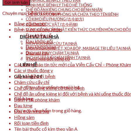
DANH MỤC BỆNH LÝ THEO VẦN
DANH MỤC BỆNH LÝ THEO HỆ THỐNG
CHẾ ĐỘ ĂN KIÊNG CHUNG CHO BỆNH NHÂN
Chuyên mục bệnh lý liên quan
CHẾ ĐỘ ĂN UỐNG PHÒNG VÀ CHỮA THEO TÊN BỆNH
CỔ KIM DIỆU PHƯƠNG (古今妙方)
Bảng giá thu phí
CỔ KIM DƯỢC VẬT (古今药物)
Bệnh lý cơ xương khớp
CỦNG CỐ VÀ CẬP NHẬT KIẾN THỨC CHUYÊN MÔN CHO ĐỘI N
Đau khớp cổ
DỊCH VỤ TẠI NHÀ
Đau khớp gối
DỊCH VỤ CHÂM CỨU TẠI NHÀ
Đau khớp háng
DỊCH VỤ BẤM HUYỆT, XOA BÓP , MASSAGE TRỊ LIỆU TẠI NHÀ
Đau vai gáy
DỊCH VỤ THỦY CHÂM TẠI NHÀ
DỊCH VỤ BÁC SĨ KHÁM BỆNH TẠI NHÀ
Thoái hóa đốt sống cổ
Các thông báo tin tức mới của Viện Cấy Chỉ – Phòng Khá
LIÊN HỆ
Các vị thuốc đông y
Cấy chỉ điều trị bệnh
Giỏ hàng /
0
₫
Châm cứu cấy chỉ
Chưa có sản phẩm trong giỏ hàng.
Chế độ ăn uống kiêng cữ theo bệnh
Chế độ ăn uống kiêng kị đối với bệnh và khi uống thuốc đô
Giỏ hàng
Danh y tại phòng khám
Đau lưng
Chưa có sản phẩm trong giỏ hàng.
Đau thần kinh tọa
Hồng sâm
Rối loạn tiền đình
Tên bài thuốc cổ kim theo vần A