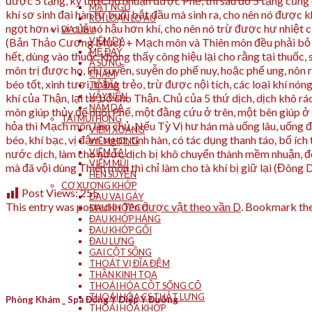
được 5 tạng, kỳ thực nó nhuận được Phế, thì sau đó 5 tạng cũn
MẤT NGỦ
khí sơ sinh đại hàn từ buổi bắt đầu mà sinh ra, cho nên nó được k
RỐI LOẠN LO ÂU
ngọt hơn vì vị của nó hậu hơn khí, cho nên nó trừ được hư nhiệ
DA LIỄU
VIÊM DA
(Bản Thảo Cương Mục). + Mạch môn và Thiên môn đều phải bỏ lõi
MỀ ĐAY
hết, dùng vào thuốc không thấy công hiệu lại cho rằng tại thuốc, 
Á SỪNG
môn trị được ho, khí suyễn, suyễn do phế nuy, hoặc phế ung, nôn 
CHÀM
béo tốt, xinh tươi, trắng trẻo, trừ được nội tích, các loại khí 
TỔ ĐĨA
VẨY NẾN
khí của Thận, lại tư bổ cho Thận. Chủ của 5 thứ dịch, dịch khô 
NẤM DA
môn giúp thủy để nuôi Phế, một đằng cứu ở trên, một bên giúp ở
TAI MŨI HỌNG
hỏa thì Mạch môn làm chủ. Nếu Tỳ Vị hư hán mà uống lâu, uống độ
VIÊM XOANG
béo, khí bạc, vị đậm, ngọt, tính hàn, có tác dụng thanh táo, bổ íc
VIÊM HỌNG
VIÊM TAI
nước dịch, làm cho nước dịch bị khô chuyển thành mềm nhuận, đó 
VIÊM MŨI
mà đã vội dùng Thiên môn thì chỉ làm cho tà khí bị giữ lại (Đôn
HEN SUYỄN
CƠ XƯƠNG KHỚP
Post Views:
255
ĐAU VAI GÁY
This entry was posted in
Tên dược vật theo vần D
. Bookmark th
ĐAU KHỚP CỔ
ĐAU KHỚP HÁNG
ĐAU KHỚP GỐI
ĐAU LƯNG
GAI CỘT SỐNG
THOÁT VỊ ĐĨA ĐỆM
THẦN KINH TỌA
THOÁI HÓA CỘT SỐNG CỔ
THOÁI HÓA CS THẮT LƯNG
Phòng Khám _ Spa Đông Y Diệp Y Đường
THOÁI HÓA KHỚP