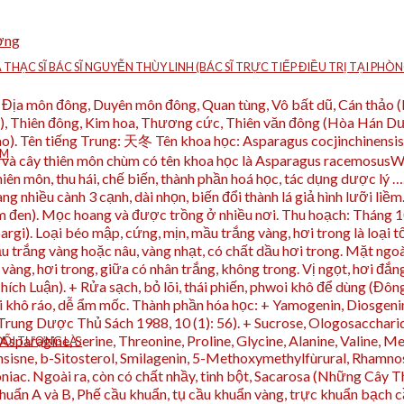
ờng
À THẠC SĨ BÁC SĨ NGUYỄN THÙY LINH (BÁC SĨ TRỰC TIẾP ĐIỀU TRỊ TẠI P
h, Địa môn đông, Duyên môn đông, Quan tùng, Vô bất dũ, Cán thảo
, Thiên đông, Kim hoa, Thương cức, Thiên văn đông (Hòa Hán Dược
). Tên tiếng Trung: 天冬 Tên khoa học: Asparagus cocjinchinensis (
ÁM
 và cây thiên môn chùm có tên khoa học là Asparagus racemosusWill
ên môn, thu hái, chế biến, thành phần hoá học, tác dụng dược lý …
g nhiều cành 3 cạnh, dài nhọn, biến đổi thành lá giả hình lưỡi liềm
ím đen). Mọc hoang và được trồng ở nhiều nơi. Thu hoạch: Tháng 10
argi). Loại béo mập, cứng, mịn, mầu trắng vàng, hơi trong là loại 
 Mầu trắng vàng hoặc nâu, vàng nhạt, có chất dầu hơi trong. Mặt ng
àng, hơi trong, giữa có nhân trắng, không trong. Vị ngọt, hơi đắng
ích Luận). + Rửa sạch, bỏ lõi, thái phiến, phwoi khô để dùng (Đôn
hô ráo, dễ ẩm mốc. Thành phần hóa học: + Yamogenin, Diosgenin,
ung Dược Thủ Sách 1988, 10 (1): 56). + Sucrose, Ologosacchari
sparagine, Serine, Threonine, Proline, Glycine, Alanine, Valine, Me
ỐI TƯỢNG LÀ :
nensisne, b-Sitosterol, Smilagenin, 5-Methoxymethylfùrural, Rham
oniac. Ngoài ra, còn có chất nhầy, tinh bột, Sacarosa (Những Cây 
huẩn A và B, Phế cầu khuẩn, tụ cầu khuẩn vàng, trực khuẩn bạch 