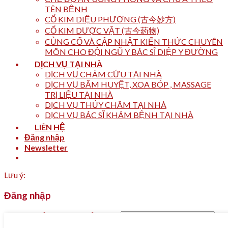
TÊN BỆNH
CỔ KIM DIỆU PHƯƠNG (古今妙方)
CỔ KIM DƯỢC VẬT (古今药物)
CỦNG CỐ VÀ CẬP NHẬT KIẾN THỨC CHUYÊN
MÔN CHO ĐỘI NGŨ Y BÁC SĨ DIỆP Y ĐƯỜNG
DỊCH VỤ TẠI NHÀ
DỊCH VỤ CHÂM CỨU TẠI NHÀ
DỊCH VỤ BẤM HUYỆT, XOA BÓP , MASSAGE
TRỊ LIỆU TẠI NHÀ
DỊCH VỤ THỦY CHÂM TẠI NHÀ
DỊCH VỤ BÁC SĨ KHÁM BỆNH TẠI NHÀ
LIÊN HỆ
Đăng nhập
Newsletter
Lưu ý:
Đăng nhập
Tên tài khoản hoặc địa chỉ email
*