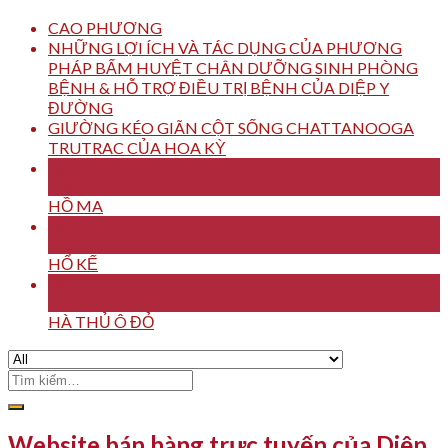
CAO PHƯƠNG
NHỮNG LỢI ÍCH VÀ TÁC DỤNG CỦA PHƯƠNG
PHÁP BẤM HUYỆT CHÂN DƯỠNG SINH PHÒNG
BỆNH & HỖ TRỢ ĐIỀU TRỊ BỆNH CỦA DIỆP Y
ĐƯỜNG
GIƯỜNG KÉO GIÃN CỘT SỐNG CHATTANOOGA
TRUTRAC CỦA HOA KỲ
16
Th7
HỒ MA
16
Th7
HỔ KẾ
16
Th7
HÀ THỦ Ô ĐỎ
Tìm
kiếm:
Website bán hàng trực tuyến của Diệp