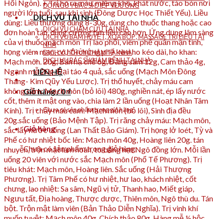
ĐỘI NGŨ Y BÁC SĨ DIỆP Y ĐƯỜNG
DỊCH VỤ TẠI NHÀ
DỊCH VỤ CHÂM CỨU TẠI NHÀ
DỊCH VỤ BẤM HUYỆT, XOA BÓP , MASSAGE TRỊ LIỆU TẠI
NHÀ
DỊCH VỤ THỦY CHÂM TẠI NHÀ
DỊCH VỤ BÁC SĨ KHÁM BỆNH TẠI NHÀ
LIÊN HỆ
Giỏ hàng /
0
₫
Chưa có sản phẩm trong giỏ hàng.
Giỏ hàng
Chưa có sản phẩm trong giỏ hàng.