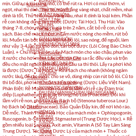
RONG HUYẾT
NAM KHOA
TINH TRÙNG YẾU
XUẤT TINH SỚM
HOẠT TINH
DI TINH
MỘNG TINH
LIỆT DƯƠNG
GIẢM HAM MUỐN
HIẾM MUỘN (VÔ SINH)
TIÊU HÓA
ĐAU DẠ DÀY
TRÀO NGƯỢC DẠ DÀY
VIÊM LOÉT DẠ DÀY
VIÊM ĐẠI TRÀNG
TÁO BÓN
THẦN KINH
RỐI LOẠN TIỀN ĐÌNH
SUY NHƯỢC THẦN KINH
ĐAU ĐẦU VẬN MẠCH (ĐAU ĐẦU MIGRAINE)
MẤT NGỦ
RỐI LOẠN LO ÂU
DA LIỄU
VIÊM DA
MỀ ĐAY
Á SỪNG
CHÀM
TỔ ĐĨA