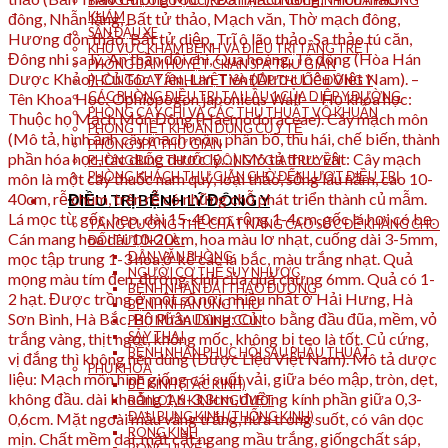
BẢNG HIỆU ĐƯỢC TREO TẠI CỔNG CHÍNH CỦA PHÒNG
KHÁM
SÂN ĐẬU XE
KHU VỰC KHÁM BỆNH VÀ ĐIỀU TRỊ TẦNG TRỆT
PHÒNG BẤM HUYỆT CHÂN SPA THƯ GIÃN
PHÒNG DAY ẤN HUYỆT VÀ ĐẮP THUỐC ĐÔNG Y
CÁC PHÒNG ĐIỀU TRỊ TẠI LẦU 1 CỦA DIỆP Y ĐƯỜNG
PHÒNG CẤY CHỈ VÀ CÁC THỦ THUẬT VÔ KHUẨN
PHÒNG TIỆT KHUẨN DỤNG CỤ Y TẾ
PHÒNG SPA THƯ GIÃN
PHÒNG BỐC THUỐC ĐÔNG Y GIA TRUYỀN
PHÒNG KHÁCH THƯ GIÃN CHỜ ĐẾN LƯỢT ĐIỀU TRỊ
ĐIỀU TRỊ BỆNH LÝ ĐÔNG Y
TĂNG CƯỜNG THỂ CHẤT NÂNG CAO SỨC ĐỀ KHÁNG CHO
ĐỐI TƯỢNG LÀ :
DÂN VĂN PHÒNG
NGƯỜI CƠ THỂ SUY NHƯỢC
BỆNH NHÂN ĐÁI THÁO ĐƯỜNG
BỆNH NHÂN UNG THƯ
PHỤ NỮ SAU SINH CON
SẢY THAI
BỆNH NHÂN PHỤC HỒI SAU PHẪU THUẬT
PHỤ KHOA
BẾ KINH (TẮC KINH)
RỐI LOẠN KINH NGUYỆT
ĐAU BỤNG KINH (THỐNG KINH)
RONG KINH