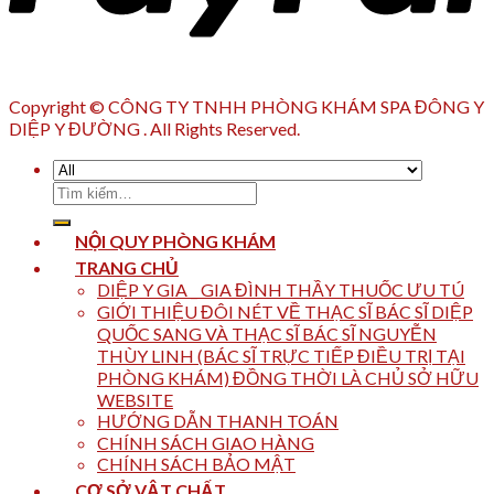
Copyright © CÔNG TY TNHH PHÒNG KHÁM SPA ĐÔNG Y
DIỆP Y ĐƯỜNG . All Rights Reserved.
Tìm
kiếm:
NỘI QUY PHÒNG KHÁM
TRANG CHỦ
DIỆP Y GIA _ GIA ĐÌNH THẦY THUỐC ƯU TÚ
GIỚI THIỆU ĐÔI NÉT VỀ THẠC SĨ BÁC SĨ DIỆP
QUỐC SANG VÀ THẠC SĨ BÁC SĨ NGUYỄN
THÙY LINH (BÁC SĨ TRỰC TIẾP ĐIỀU TRỊ TẠI
PHÒNG KHÁM) ĐỒNG THỜI LÀ CHỦ SỞ HỮU
WEBSITE
HƯỚNG DẪN THANH TOÁN
CHÍNH SÁCH GIAO HÀNG
CHÍNH SÁCH BẢO MẬT
CƠ SỞ VẬT CHẤT