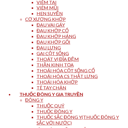
VIÊM TAI
VIÊM MŨI
HEN SUYỄN
CƠ XƯƠNG KHỚP
ĐAU VAI GÁY
ĐAU KHỚP CỔ
ĐAU KHỚP HÁNG
ĐAU KHỚP GỐI
ĐAU LƯNG
GAI CỘT SỐNG
THOÁT VỊ ĐĨA ĐỆM
THẦN KINH TỌA
THOÁI HÓA CỘT SỐNG CỔ
THOÁI HÓA CS THẮT LƯNG
THOÁI HÓA KHỚP
TÊ TAY CHÂN
THUỐC ĐÔNG Y GIA TRUYỀN
ĐÔNG Y
THUỐC QUÝ
THUỐC ĐÔNG Y
THUỐC SẮC ĐÔNG Y(THUỐC ĐÔNG Y
SẮC VỚI NƯỚC)