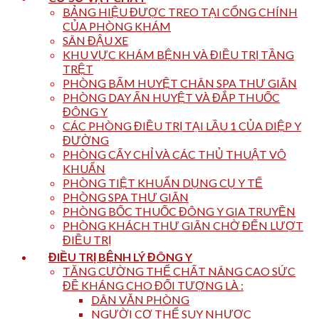
BẢNG HIỆU ĐƯỢC TREO TẠI CỔNG CHÍNH
CỦA PHÒNG KHÁM
SÂN ĐẬU XE
KHU VỰC KHÁM BỆNH VÀ ĐIỀU TRỊ TẦNG
TRỆT
PHÒNG BẤM HUYỆT CHÂN SPA THƯ GIÃN
PHÒNG DAY ẤN HUYỆT VÀ ĐẮP THUỐC
ĐÔNG Y
CÁC PHÒNG ĐIỀU TRỊ TẠI LẦU 1 CỦA DIỆP Y
ĐƯỜNG
PHÒNG CẤY CHỈ VÀ CÁC THỦ THUẬT VÔ
KHUẨN
PHÒNG TIỆT KHUẨN DỤNG CỤ Y TẾ
PHÒNG SPA THƯ GIÃN
PHÒNG BỐC THUỐC ĐÔNG Y GIA TRUYỀN
PHÒNG KHÁCH THƯ GIÃN CHỜ ĐẾN LƯỢT
ĐIỀU TRỊ
ĐIỀU TRỊ BỆNH LÝ ĐÔNG Y
TĂNG CƯỜNG THỂ CHẤT NÂNG CAO SỨC
ĐỀ KHÁNG CHO ĐỐI TƯỢNG LÀ :
DÂN VĂN PHÒNG
NGƯỜI CƠ THỂ SUY NHƯỢC