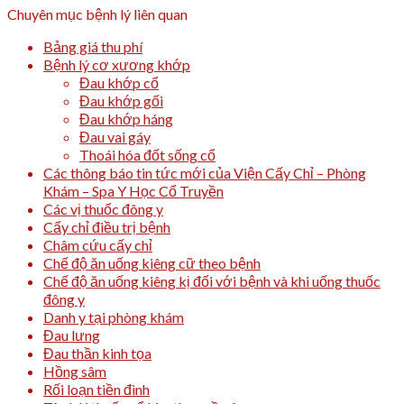
Chuyên mục bệnh lý liên quan
Bảng giá thu phí
Bệnh lý cơ xương khớp
Đau khớp cổ
Đau khớp gối
Đau khớp háng
Đau vai gáy
Thoái hóa đốt sống cổ
Các thông báo tin tức mới của Viện Cấy Chỉ – Phòng
Khám – Spa Y Học Cổ Truyền
Các vị thuốc đông y
Cấy chỉ điều trị bệnh
Châm cứu cấy chỉ
Chế độ ăn uống kiêng cữ theo bệnh
Chế độ ăn uống kiêng kị đối với bệnh và khi uống thuốc
đông y
Danh y tại phòng khám
Đau lưng
Đau thần kinh tọa
Hồng sâm
Rối loạn tiền đình