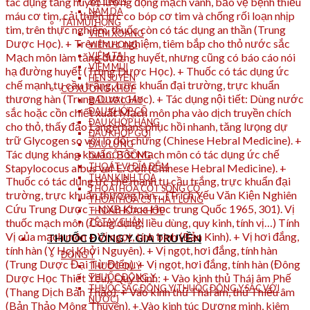
VẨY NẾN
NẤM DA
TAI MŨI HỌNG
VIÊM XOANG
VIÊM HỌNG
VIÊM TAI
VIÊM MŨI
HEN SUYỄN
CƠ XƯƠNG KHỚP
ĐAU VAI GÁY
ĐAU KHỚP CỔ
ĐAU KHỚP HÁNG
ĐAU KHỚP GỐI
ĐAU LƯNG
GAI CỘT SỐNG
THOÁT VỊ ĐĨA ĐỆM
THẦN KINH TỌA
THOÁI HÓA CỘT SỐNG CỔ
THOÁI HÓA CS THẮT LƯNG
THOÁI HÓA KHỚP
TÊ TAY CHÂN
THUỐC ĐÔNG Y GIA TRUYỀN
ĐÔNG Y
THUỐC QUÝ
THUỐC ĐÔNG Y
THUỐC SẮC ĐÔNG Y(THUỐC ĐÔNG Y SẮC VỚI
NƯỚC)