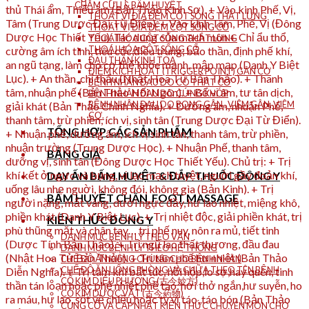
CHÂM CỨU & BẤM HUYỆT
THOÁT VỊ ĐĨA ĐỆM CỘT SỐNG THẮT LƯNG
THOÁT VỊ ĐĨA ĐỆM CỘT SỐNG CỔ
THOÁI HÓA CỘT SỐNG THẮT LƯNG
THOÁI HÓA CỘT SỐNG CỔ
ĐAU THẦN KINH TỌA
ĐIỂM KÍCH HOẠT (TRIGGER POINT) GÂN CƠ
BỆNH NHÂN ĐAU DO CO THẮT CƠ
BỆNH NHÂN ĐAU DO CỨNG KHỚP
BỆNH NHÂN ĐAU DO BONG GÂN , VIÊM GÂN, VIÊM
CƠ.
TỔNG HỢP CÁC SẢN PHẨM
BẢNG GIÁ
DAY ẤN BẤM HUYỆT & ĐẮP THUỐC ĐÔNG Y
BẤM HUYỆT CHÂN_FOOT MASSAGE
KIẾN THỨC ĐÔNG Y
DANH MỤC BỆNH LÝ THEO VẦN
DANH MỤC BỆNH LÝ THEO HỆ THỐNG
CHẾ ĐỘ ĂN KIÊNG CHUNG CHO BỆNH NHÂN
CHẾ ĐỘ ĂN UỐNG PHÒNG VÀ CHỮA THEO TÊN BỆNH
CỔ KIM DIỆU PHƯƠNG (古今妙方)
CỔ KIM DƯỢC VẬT (古今药物)
CỦNG CỐ VÀ CẬP NHẬT KIẾN THỨC CHUYÊN MÔN CHO