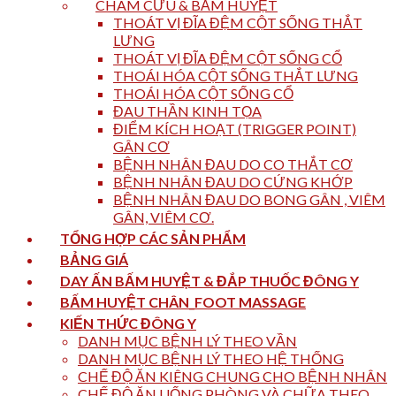
CHÂM CỨU & BẤM HUYỆT
THOÁT VỊ ĐĨA ĐỆM CỘT SỐNG THẮT
LƯNG
THOÁT VỊ ĐĨA ĐỆM CỘT SỐNG CỔ
THOÁI HÓA CỘT SỐNG THẮT LƯNG
THOÁI HÓA CỘT SỐNG CỔ
ĐAU THẦN KINH TỌA
ĐIỂM KÍCH HOẠT (TRIGGER POINT)
GÂN CƠ
BỆNH NHÂN ĐAU DO CO THẮT CƠ
BỆNH NHÂN ĐAU DO CỨNG KHỚP
BỆNH NHÂN ĐAU DO BONG GÂN , VIÊM
GÂN, VIÊM CƠ.
TỔNG HỢP CÁC SẢN PHẨM
BẢNG GIÁ
DAY ẤN BẤM HUYỆT & ĐẮP THUỐC ĐÔNG Y
BẤM HUYỆT CHÂN_FOOT MASSAGE
KIẾN THỨC ĐÔNG Y
DANH MỤC BỆNH LÝ THEO VẦN
DANH MỤC BỆNH LÝ THEO HỆ THỐNG
CHẾ ĐỘ ĂN KIÊNG CHUNG CHO BỆNH NHÂN
CHẾ ĐỘ ĂN UỐNG PHÒNG VÀ CHỮA THEO