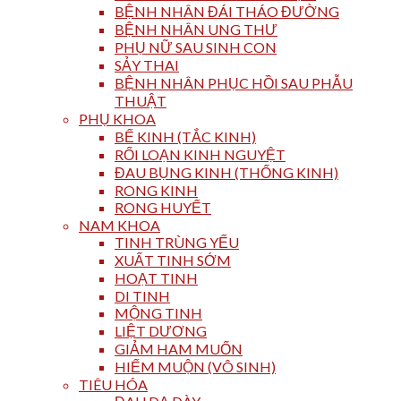
BỆNH NHÂN ĐÁI THÁO ĐƯỜNG
BỆNH NHÂN UNG THƯ
PHỤ NỮ SAU SINH CON
SẢY THAI
BỆNH NHÂN PHỤC HỒI SAU PHẪU
THUẬT
PHỤ KHOA
BẾ KINH (TẮC KINH)
RỐI LOẠN KINH NGUYỆT
ĐAU BỤNG KINH (THỐNG KINH)
RONG KINH
RONG HUYẾT
NAM KHOA
TINH TRÙNG YẾU
XUẤT TINH SỚM
HOẠT TINH
DI TINH
MỘNG TINH
LIỆT DƯƠNG
GIẢM HAM MUỐN
HIẾM MUỘN (VÔ SINH)
TIÊU HÓA