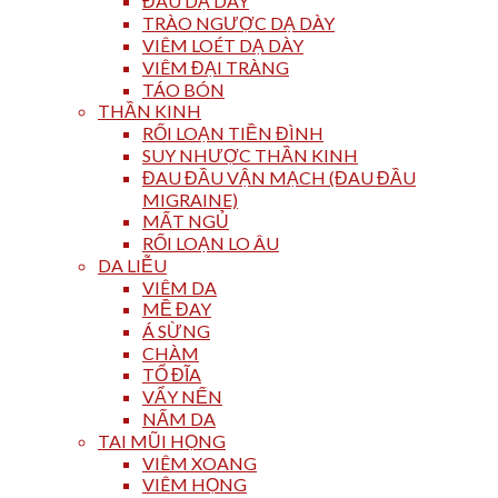
ĐAU DẠ DÀY
TRÀO NGƯỢC DẠ DÀY
VIÊM LOÉT DẠ DÀY
VIÊM ĐẠI TRÀNG
TÁO BÓN
THẦN KINH
RỐI LOẠN TIỀN ĐÌNH
SUY NHƯỢC THẦN KINH
ĐAU ĐẦU VẬN MẠCH (ĐAU ĐẦU
MIGRAINE)
MẤT NGỦ
RỐI LOẠN LO ÂU
DA LIỄU
VIÊM DA
MỀ ĐAY
Á SỪNG
CHÀM
TỔ ĐĨA
VẨY NẾN
NẤM DA
TAI MŨI HỌNG
VIÊM XOANG
VIÊM HỌNG