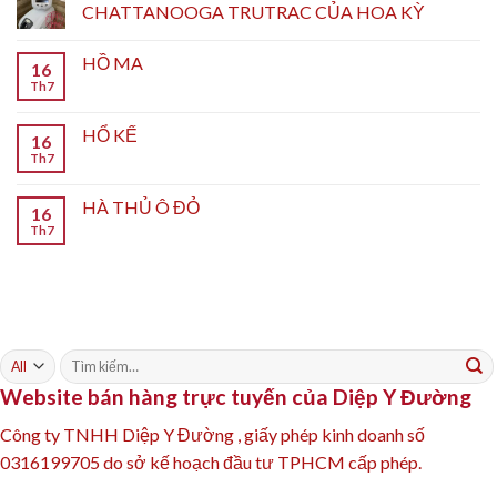
CHATTANOOGA TRUTRAC CỦA HOA KỲ
HỒ MA
16
Th7
HỔ KẾ
16
Th7
HÀ THỦ Ô ĐỎ
16
Th7
Tìm
kiếm:
Website bán hàng trực tuyến của Diệp Y Đường
Công ty TNHH Diệp Y Đường , giấy phép kinh doanh số
0316199705 do sở kế hoạch đầu tư TPHCM cấp phép.