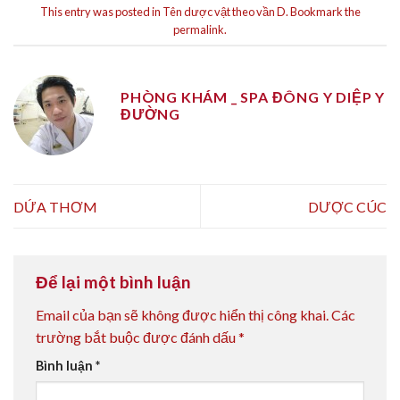
This entry was posted in
Tên dược vật theo vần D
. Bookmark the
permalink
.
PHÒNG KHÁM _ SPA ĐÔNG Y DIỆP Y
ĐƯỜNG
DỨA THƠM
DƯỢC CÚC
Để lại một bình luận
Email của bạn sẽ không được hiển thị công khai.
Các
trường bắt buộc được đánh dấu
*
Bình luận
*