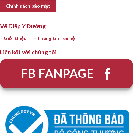
Chính sách bảo mật
Về Diệp Y Đường
- Giới thiệu
- Thông tin liên hệ
Liên kết với chúng tôi
FB FANPAGE