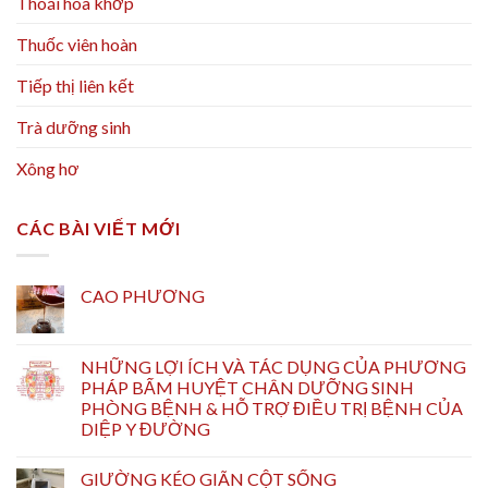
Thoái hóa khớp
Thuốc viên hoàn
Tiếp thị liên kết
Trà dưỡng sinh
Xông hơ
CÁC BÀI VIẾT MỚI
CAO PHƯƠNG
NHỮNG LỢI ÍCH VÀ TÁC DỤNG CỦA PHƯƠNG
PHÁP BẤM HUYỆT CHÂN DƯỠNG SINH
PHÒNG BỆNH & HỖ TRỢ ĐIỀU TRỊ BỆNH CỦA
DIỆP Y ĐƯỜNG
GIƯỜNG KÉO GIÃN CỘT SỐNG