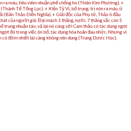
 nôn ra máu, tiêu viêm nhuận phế chống ho (Thiên Kim Phương). +
Thánh Tế Tổng Lục). + Kiện Tỳ Vị, bổ trung, trị nôn ra máu, ứ
ải (Bản Thảo Diễn Nghĩa). + Giải độc của Phụ tử, Thảo ô đầu
 khát của người già: Đại mạch 1 thăng, nước 7 thăng sắc còn 5
 trung nhuận táo, vả lại nó cùng với Cam thảo có tác dụng ngọt
 ngọt đó trong việc ôn bổ, tác dụng hòa hoãn đau nhức. Nhưng vị
nh có đờm nhiệt lại càng không nên dùng (Trung Dược Học).