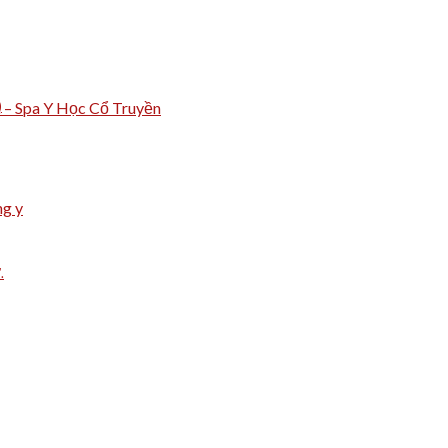
m – Spa Y Học Cổ Truyền
)
ng y
.