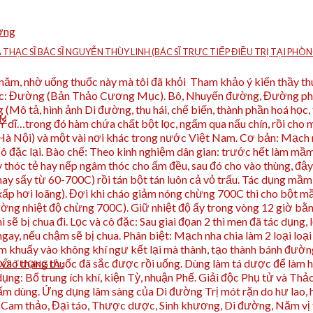
ờng
À THẠC SĨ BÁC SĨ NGUYỄN THÙY LINH (BÁC SĨ TRỰC TIẾP ĐIỀU TRỊ TẠI P
5 năm, nhờ uống thuốc này mà tôi đã khỏi Tham khảo ý kiến thầy t
c: Đường (Bản Thảo Cương Mục). Bô, Nhuyến đường, Đường phí
Mô tả, hình ảnh Di đường, thu hái, chế biến, thành phần hoá học
ÁM
t Ý dĩ…trong đó hàm chứa chất bột lọc, ngấm qua nấu chín, rồi cho
(Hà Nội) và một vài nơi khác trong nước Việt Nam. Cơ bản: Mạch
 cô đặc lại. Bào chế: Theo kinh nghiệm dân gian: trước hết làm mầm
thóc tẻ hay nếp ngâm thóc cho ấm đều, sau đó cho vào thùng, đậy 
(hay sấy từ 60-700C) rồi tán bột tán luôn cả vỏ trấu. Tác dụng mầ
 xấp hơi loãng). Đợi khi cháo giảm nóng chừng 700C thì cho bột mầ
ờng nhiệt độ chừng 700C). Giữ nhiệt độ ấy trong vòng 12 giờ bằn
 sẽ bị chua đi. Lọc và cô đặc: Sau giai đọan 2 thì men đã tác dụng,
c ngay, nếu chậm sẽ bị chua. Phân biệt: Mạch nha chia làm 2 loại l
khuấy vào không khí ngư kết lại mà thành, tạo thành bánh đường m
vào thang thuốc đã sắc được rồi uống. Dùng làm tá dược để làm hoà
ỐI TƯỢNG LÀ :
c dụng: Bổ trung ích khí, kiện Tỳ, nhuận Phế. Giải độc Phụ tử và Thả
ấm dùng. Ứng dụng lâm sàng của Di đường Trị mót rặn do hư lao, hồ
i, Cam thảo, Đại táo, Thược dược, Sinh khương, Di đường, Năm vị