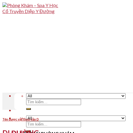
Skip
to
content
Tìm
kiếm:
Tên dược vật theo vần D
Tìm
kiếm:
DI ĐƯỜNG