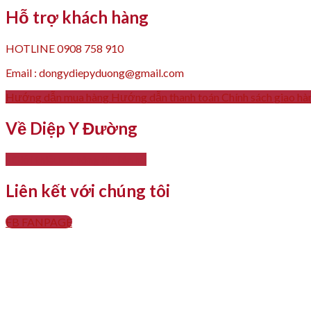
Hỗ trợ khách hàng
HOTLINE 0908 758 910
Email : dongydiepyduong@gmail.com
Hướng dẫn mua hàng
Hướng dẫn thanh toán
Chính sách giao hà
Về Diệp Y Đường
- Giới thiệu
- Thông tin liên hệ
Liên kết với chúng tôi
FB FANPAGE