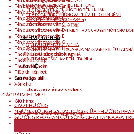
DANH MỤC BỆNH LÝ THEO VẦN
DANH MỤC BỆNH LÝ THEO HỆ THỐNG
Tên bệnh đông y theo vần Z
CHẾ ĐỘ ĂN KIÊNG CHUNG CHO BỆNH NHÂN
Tên dược vật theo vần A
CHẾ ĐỘ ĂN UỐNG PHÒNG VÀ CHỮA THEO TÊN BỆNH
Tên dược vật theo vần B
CỔ KIM DIỆU PHƯƠNG (古今妙方)
Tên dược vật theo vần C
CỔ KIM DƯỢC VẬT (古今药物)
Tên dược vật theo vần D
CỦNG CỐ VÀ CẬP NHẬT KIẾN THỨC CHUYÊN MÔN CHO ĐỘI N
Tên dược vật theo vần E
DỊCH VỤ TẠI NHÀ
Tên dược vật theo vần G
DỊCH VỤ CHÂM CỨU TẠI NHÀ
Tên dược vật theo vần H
DỊCH VỤ BẤM HUYỆT, XOA BÓP , MASSAGE TRỊ LIỆU TẠI NHÀ
Thoái hóa cột sống thắt lưng
DỊCH VỤ THỦY CHÂM TẠI NHÀ
DỊCH VỤ BÁC SĨ KHÁM BỆNH TẠI NHÀ
Thoái hóa khớp
Thuốc viên hoàn
LIÊN HỆ
Tiếp thị liên kết
Trà dưỡng sinh
Giỏ hàng /
0
₫
Xông hơ
Chưa có sản phẩm trong giỏ hàng.
CÁC BÀI VIẾT MỚI
Giỏ hàng
CAO PHƯƠNG
NHỮNG LỢI ÍCH VÀ TÁC DỤNG CỦA PHƯƠNG PHÁP
Chưa có sản phẩm trong giỏ hàng.
GIƯỜNG KÉO GIÃN CỘT SỐNG CHATTANOOGA TRU
16
Th7