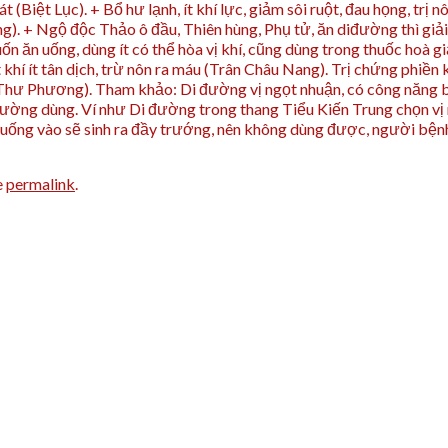
(Biệt Lục). + Bổ hư lạnh, ít khí lực, giảm sôi ruột, đau họng, trị
 + Ngộ độc Thảo ô đầu, Thiên hùng, Phụ tử, ăn diđường thì giải (
 ăn uống, dùng ít có thể hòa vị khí, cũng dùng trong thuốc hoà gi
khí ít tân dịch, trừ nôn ra máu (Trân Châu Nang). Trị chứng phiền
Thư Phương). Tham khảo: Di đường vị ngọt nhuận, có công năng bổ
 thường dùng. Ví như Di đường trong thang Tiểu Kiến Trung chọn vị
ấp uống vào sẽ sinh ra đầy trướng, nên không dùng được, người bệ
e
permalink
.