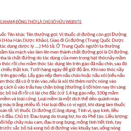
HÒNG KHÁM) ĐỒNG THỜI LÀ CHỦ SỞ HỮU WEBSITE
huốc Tên khác Tên thường gọi: Vị thuốc di đường còn gọi Đường
 (Hòa Hán Dược Khảo), Giao đi Gi đường (Trung Quốc Dược
, tác dụng dược lý ….) Mô tả: Ở Trung Quốc người ta thường
 mầm lúa mạch vào làm lên men thành chất đường gọi là Di đường.
 nha là chất đường do tác dụng của men trong hạt thócnảy mầm
 thóc rồi cho mầm thóc tác dụng lên trên gạo đã nấu chín, sau đó
chiếu thật kín. Tưới hàng ngày để giữ độ ẩm. Khi nào thóc nầy
m trên gạo nếp. Lấy gạo nếp đem nấu cháo hoặc nấu xôi (nếu nấu
m thóc đã có ở trên vào, nếu là xôi thì thêm nước nóng vào
g cách ủ vào trấu hay chăn bông (thường ủ tối hôm nay thì sáng
 lọc bỏ bã đi rồi cô lại cho đặc (cứ 1,4 kg gạo nếp, 100g mầm
oại mềm và loại cứng. Loại mềm là một dịch thể dẻo quánh màu
àu trắng nhiều lỗ. Hai loại đều có vị ngọt, khi dùng làm thuốc
n tễ. Vị thuốc Di đường (Công dụng, Tính vị, quy kinh, liều
o ô đầu. Chủ trị: Đau bụng do trung hư, ho do Phế táo. Liều lượng:
i hộp chảy máu cam, đau trong bụng, mộng tinh tiết tinh, tay
 trước sắc bỏ bã xong bỏ di đường vào khuấy tan, uống nóng