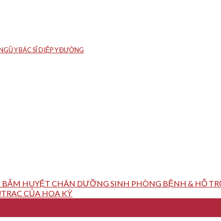
GŨ Y BÁC SĨ DIỆP Y ĐƯỜNG
 BẤM HUYỆT CHÂN DƯỠNG SINH PHÒNG BỆNH & HỖ TRỢ
TRAC CỦA HOA KỲ