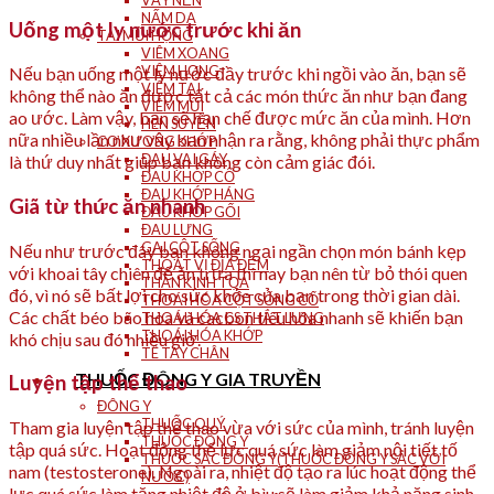
VẨY NẾN
NẤM DA
Uống một ly nước trước khi ăn
TAI MŨI HỌNG
VIÊM XOANG
VIÊM HỌNG
Nếu bạn uống một ly nước đầy trước khi ngồi vào ăn, bạn sẽ
VIÊM TAI
không thể nào ăn được tất cả các món thức ăn như bạn đang
VIÊM MŨI
ao ước. Làm vậy, bạn sẽ hạn chế được mức ăn của mình. Hơn
HEN SUYỄN
nữa nhiều lần như vậy bạn nhận ra rằng, không phải thực phẩm
CƠ XƯƠNG KHỚP
ĐAU VAI GÁY
là thứ duy nhất giúp bạn không còn cảm giác đói.
ĐAU KHỚP CỔ
ĐAU KHỚP HÁNG
Giã từ thức ăn nhanh
ĐAU KHỚP GỐI
ĐAU LƯNG
GAI CỘT SỐNG
Nếu như trước đây bạn không ngại ngần chọn món bánh kẹp
THOÁT VỊ ĐĨA ĐỆM
với khoai tây chiên để ăn trưa thì nay bạn nên từ bỏ thói quen
THẦN KINH TỌA
đó, vì nó sẽ bất lợi cho sức khỏe của bạn trong thời gian dài.
THOÁI HÓA CỘT SỐNG CỔ
Các chất béo bão hòa và cacbon tiêu hóa nhanh sẽ khiến bạn
THOÁI HÓA CS THẮT LƯNG
THOÁI HÓA KHỚP
khó chịu sau đó nhiều giờ.
TÊ TAY CHÂN
THUỐC ĐÔNG Y GIA TRUYỀN
Luyện tập thể thao
ĐÔNG Y
THUỐC QUÝ
Tham gia luyện tập thể thao vừa với sức của mình, tránh luyện
THUỐC ĐÔNG Y
tập quá sức. Hoạt động thể lực quá sức làm giảm nội tiết tố
THUỐC SẮC ĐÔNG Y(THUỐC ĐÔNG Y SẮC VỚI
nam (testosterone). Ngoài ra, nhiệt độ tạo ra lúc hoạt động thể
NƯỚC)
lực quá sức làm tăng nhiệt độ ở bìu sẽ làm giảm khả năng sinh