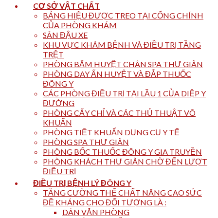
CƠ SỞ VẬT CHẤT
BẢNG HIỆU ĐƯỢC TREO TẠI CỔNG CHÍNH
CỦA PHÒNG KHÁM
SÂN ĐẬU XE
KHU VỰC KHÁM BỆNH VÀ ĐIỀU TRỊ TẦNG
TRỆT
PHÒNG BẤM HUYỆT CHÂN SPA THƯ GIÃN
PHÒNG DAY ẤN HUYỆT VÀ ĐẮP THUỐC
ĐÔNG Y
CÁC PHÒNG ĐIỀU TRỊ TẠI LẦU 1 CỦA DIỆP Y
ĐƯỜNG
PHÒNG CẤY CHỈ VÀ CÁC THỦ THUẬT VÔ
KHUẨN
PHÒNG TIỆT KHUẨN DỤNG CỤ Y TẾ
PHÒNG SPA THƯ GIÃN
PHÒNG BỐC THUỐC ĐÔNG Y GIA TRUYỀN
PHÒNG KHÁCH THƯ GIÃN CHỜ ĐẾN LƯỢT
ĐIỀU TRỊ
ĐIỀU TRỊ BỆNH LÝ ĐÔNG Y
TĂNG CƯỜNG THỂ CHẤT NÂNG CAO SỨC
ĐỀ KHÁNG CHO ĐỐI TƯỢNG LÀ :
DÂN VĂN PHÒNG