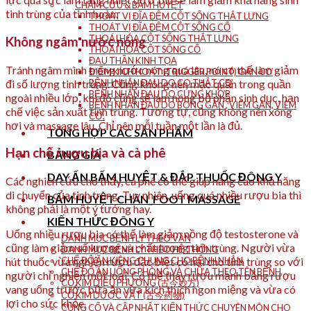
CHÂM CỨU & BẤM HUYỆT
tinh trùng của tinh hoàn.
THOÁT VỊ ĐĨA ĐỆM CỘT SỐNG THẮT LƯNG
THOÁT VỊ ĐĨA ĐỆM CỘT SỐNG CỔ
THOÁI HÓA CỘT SỐNG THẮT LƯNG
Không ngâm nước nóng
THOÁI HÓA CỘT SỐNG CỔ
ĐAU THẦN KINH TỌA
Tránh ngâm mình trong nước nóng quá lâu, nó có thể làm giảm
ĐIỂM KÍCH HOẠT (TRIGGER POINT) GÂN CƠ
đi số lượng tinh trùng. Cũng không nên mặc quần trong quần
BỆNH NHÂN ĐAU DO CO THẮT CƠ
BỆNH NHÂN ĐAU DO CỨNG KHỚP
ngoài nhiều lớp, khi đó cũng sẽ làm nóng bộ phận sinh dục, hạn
BỆNH NHÂN ĐAU DO BONG GÂN , VIÊM GÂN, VIÊM
chế việc sản xuất tinh trùng. Tương tự, cũng không nên xông
CƠ.
hơi và massage lâu. Chỉ nên mỗi tuần một lần là đủ.
TỔNG HỢP CÁC SẢN PHẨM
Hạn chế rượu bia và cà phê
BẢNG GIÁ
DAY ẤN BẤM HUYỆT & ĐẮP THUỐC ĐÔNG Y
Các nghiên cứu cho thấy, cà phê có thể giúp nâng cao khả năng
di chuyển của tinh trùng. Tuy nhiên, uống quá nhiều rượu bia thì
BẤM HUYỆT CHÂN_FOOT MASSAGE
không phải là một ý tưởng hay.
KIẾN THỨC ĐÔNG Y
Uống nhiều rượu bia có thể làm giảm nồng độ testosterone và
DANH MỤC BỆNH LÝ THEO VẦN
cũng làm giảm số lượng và chất lượng tinh trùng. Người vừa
DANH MỤC BỆNH LÝ THEO HỆ THỐNG
hút thuốc vừa nghiện rượu đặc biệt có hại cho tinh trùng so với
CHẾ ĐỘ ĂN KIÊNG CHUNG CHO BỆNH NHÂN
CHẾ ĐỘ ĂN UỐNG PHÒNG VÀ CHỮA THEO TÊN BỆNH
người chỉ nghiện một loại. Có thể thay rượu mạnh bằng rượu
CỔ KIM DIỆU PHƯƠNG (古今妙方)
vang uống trước bữa ăn vừa kích thích ngon miệng và vừa có
CỔ KIM DƯỢC VẬT (古今药物)
lợi cho sức khỏe.
CỦNG CỐ VÀ CẬP NHẬT KIẾN THỨC CHUYÊN MÔN CHO