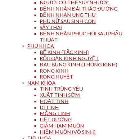
NGƯỜI CƠ THỂ SUY NHƯỢC
BỆNH NHÂN ĐÁI THÁO ĐƯỜNG
BỆNH NHÂN UNG THƯ
PHỤ NỮ SAU SINH CON
SẢY THAI
BỆNH NHÂN PHỤC HỒI SAU PHẪU
THUẬT
PHỤ KHOA
BẾ KINH (TẮC KINH)
RỐI LOẠN KINH NGUYỆT
ĐAU BỤNG KINH (THỐNG KINH)
RONG KINH
RONG HUYẾT
NAM KHOA
TINH TRÙNG YẾU
XUẤT TINH SỚM
HOẠT TINH
DI TINH
MỘNG TINH
LIỆT DƯƠNG
GIẢM HAM MUỐN
HIẾM MUỘN (VÔ SINH)
TIÊU HÓA