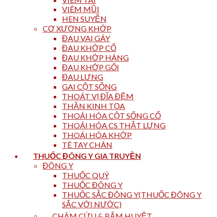
VIÊM MŨI
HEN SUYỄN
CƠ XƯƠNG KHỚP
ĐAU VAI GÁY
ĐAU KHỚP CỔ
ĐAU KHỚP HÁNG
ĐAU KHỚP GỐI
ĐAU LƯNG
GAI CỘT SỐNG
THOÁT VỊ ĐĨA ĐỆM
THẦN KINH TỌA
THOÁI HÓA CỘT SỐNG CỔ
THOÁI HÓA CS THẮT LƯNG
THOÁI HÓA KHỚP
TÊ TAY CHÂN
THUỐC ĐÔNG Y GIA TRUYỀN
ĐÔNG Y
THUỐC QUÝ
THUỐC ĐÔNG Y
THUỐC SẮC ĐÔNG Y(THUỐC ĐÔNG Y
SẮC VỚI NƯỚC)
CHÂM CỨU & BẤM HUYỆT