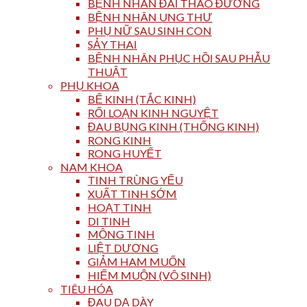
BỆNH NHÂN ĐÁI THÁO ĐƯỜNG
BỆNH NHÂN UNG THƯ
PHỤ NỮ SAU SINH CON
SẢY THAI
BỆNH NHÂN PHỤC HỒI SAU PHẪU
THUẬT
PHỤ KHOA
BẾ KINH (TẮC KINH)
RỐI LOẠN KINH NGUYỆT
ĐAU BỤNG KINH (THỐNG KINH)
RONG KINH
RONG HUYẾT
NAM KHOA
TINH TRÙNG YẾU
XUẤT TINH SỚM
HOẠT TINH
DI TINH
MỘNG TINH
LIỆT DƯƠNG
GIẢM HAM MUỐN
HIẾM MUỘN (VÔ SINH)
TIÊU HÓA
ĐAU DẠ DÀY