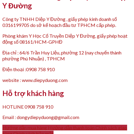
Y Đường
Công ty TNHH Diệp Y Đường , giấy phép kinh doanh số
0316199705 do sở kế hoạch đầu tư TPHCM cấp phép.
Phòng khám Y Học Cổ Truyền Diệp Y Đường, giấy phép hoạt
động số 08161/HCM-GPHĐ
Địa chỉ : 64/6 Trần Huy Liệu, phường 12 (nay chuyển thành
phường Phú Nhuận) , TPHCM
Điện thoại :0908 758 910
website : www.diepyduong.com
Hỗ trợ khách hàng
HOTLINE 0908 758 910
Email : dongydiepyduong@gmail.com
Hướng dẫn mua hàng
Hướng dẫn thanh toán
Chính sách giao
hàng
Chính sách bảo mật