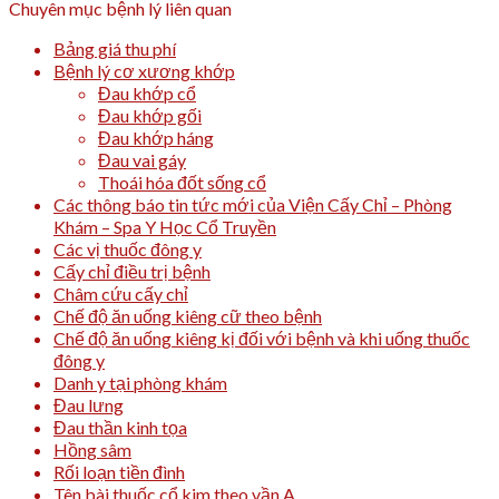
Chuyên mục bệnh lý liên quan
Bảng giá thu phí
Bệnh lý cơ xương khớp
Đau khớp cổ
Đau khớp gối
Đau khớp háng
Đau vai gáy
Thoái hóa đốt sống cổ
Các thông báo tin tức mới của Viện Cấy Chỉ – Phòng
Khám – Spa Y Học Cổ Truyền
Các vị thuốc đông y
Cấy chỉ điều trị bệnh
Châm cứu cấy chỉ
Chế độ ăn uống kiêng cữ theo bệnh
Chế độ ăn uống kiêng kị đối với bệnh và khi uống thuốc
đông y
Danh y tại phòng khám
Đau lưng
Đau thần kinh tọa
Hồng sâm
Rối loạn tiền đình
Tên bài thuốc cổ kim theo vần A