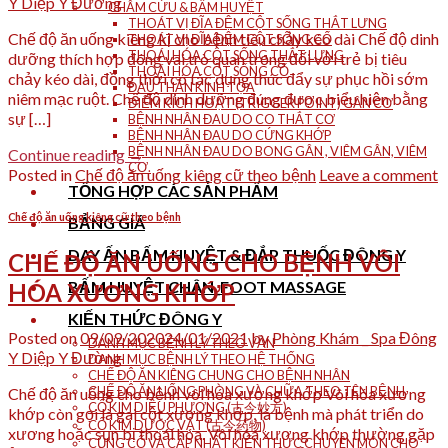
Y Diệp Y Đường
CHÂM CỨU & BẤM HUYỆT
THOÁT VỊ ĐĨA ĐỆM CỘT SỐNG THẮT LƯNG
Chế độ ăn uống kiêng kị cho bệnh tiêu chảy kéo dài Chế độ dinh
THOÁT VỊ ĐĨA ĐỆM CỘT SỐNG CỔ
THOÁI HÓA CỘT SỐNG THẮT LƯNG
dưỡng thích hợp đóng vai trò quan trọng đối với trẻ bị tiêu
THOÁI HÓA CỘT SỐNG CỔ
chảy kéo dài, đồng thời có tác dụng thúc đẩy sự phục hồi sớm
ĐAU THẦN KINH TỌA
niêm mạc ruột. Chế độ dinh dưỡng đúng được biểu hiện bằng
ĐIỂM KÍCH HOẠT (TRIGGER POINT) GÂN CƠ
sự […]
BỆNH NHÂN ĐAU DO CO THẮT CƠ
BỆNH NHÂN ĐAU DO CỨNG KHỚP
BỆNH NHÂN ĐAU DO BONG GÂN , VIÊM GÂN, VIÊM
Continue reading
→
CƠ.
Posted in
Chế độ ăn uống kiêng cữ theo bệnh
Leave a comment
TỔNG HỢP CÁC SẢN PHẨM
Chế độ ăn uống kiêng cữ theo bệnh
BẢNG GIÁ
DAY ẤN BẤM HUYỆT & ĐẮP THUỐC ĐÔNG Y
CHẾ ĐỘ ĂN UỐNG CHO BỆNH VÔI
BẤM HUYỆT CHÂN_FOOT MASSAGE
HÓA XƯƠNG KHỚP
KIẾN THỨC ĐÔNG Y
Posted on
09/09/2020
24/01/2021
by
Phòng Khám _ Spa Đông
DANH MỤC BỆNH LÝ THEO VẦN
Y Diệp Y Đường
DANH MỤC BỆNH LÝ THEO HỆ THỐNG
CHẾ ĐỘ ĂN KIÊNG CHUNG CHO BỆNH NHÂN
CHẾ ĐỘ ĂN UỐNG PHÒNG VÀ CHỮA THEO TÊN BỆNH
Chế độ ăn uống cho bệnh vôi hóa xương khớp Vôi hóa xương
CỔ KIM DIỆU PHƯƠNG (古今妙方)
khớp còn gọi là gai cột xương khớp, là bệnh mà phát triển do
CỔ KIM DƯỢC VẬT (古今药物)
xương hoặc sụn bị thoái hóa. Vôi hóa xương khớp thường gặp
CỦNG CỐ VÀ CẬP NHẬT KIẾN THỨC CHUYÊN MÔN CHO