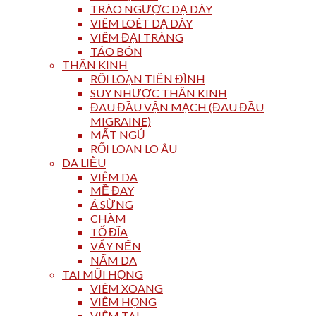
TRÀO NGƯỢC DẠ DÀY
VIÊM LOÉT DẠ DÀY
VIÊM ĐẠI TRÀNG
TÁO BÓN
THẦN KINH
RỐI LOẠN TIỀN ĐÌNH
SUY NHƯỢC THẦN KINH
ĐAU ĐẦU VẬN MẠCH (ĐAU ĐẦU
MIGRAINE)
MẤT NGỦ
RỐI LOẠN LO ÂU
DA LIỄU
VIÊM DA
MỀ ĐAY
Á SỪNG
CHÀM
TỔ ĐĨA
VẨY NẾN
NẤM DA
TAI MŨI HỌNG
VIÊM XOANG
VIÊM HỌNG
VIÊM TAI