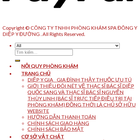
Copyright © CÔNG TY TNHH PHÒNG KHÁM SPA ĐÔNG Y
DIỆP Y ĐƯỜNG . All Rights Reserved.
Tìm
kiếm:
NỘI QUY PHÒNG KHÁM
TRANG CHỦ
DIỆP Y GIA _ GIA ĐÌNH THẦY THUỐC ƯU TÚ
GIỚI THIỆU ĐÔI NÉT VỀ THẠC SĨ BÁC SĨ DIỆP
QUỐC SANG VÀ THẠC SĨ BÁC SĨ NGUYỄN
THÙY LINH (BÁC SĨ TRỰC TIẾP ĐIỀU TRỊ TẠI
PHÒNG KHÁM) ĐỒNG THỜI LÀ CHỦ SỞ HỮU
WEBSITE
HƯỚNG DẪN THANH TOÁN
CHÍNH SÁCH GIAO HÀNG
CHÍNH SÁCH BẢO MẬT
CƠ SỞ VẬT CHẤT