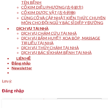
TÊN BỆNH
CỔ KIM DIỆU PHƯƠNG (古今妙方)
CỔ KIM DƯỢC VẬT (古今药物)
CỦNG CỐ VÀ CẬP NHẬT KIẾN THỨC CHUYÊN
MÔN CHO ĐỘI NGŨ Y BÁC SĨ DIỆP Y ĐƯỜNG
DỊCH VỤ TẠI NHÀ
DỊCH VỤ CHÂM CỨU TẠI NHÀ
DỊCH VỤ BẤM HUYỆT, XOA BÓP , MASSAGE
TRỊ LIỆU TẠI NHÀ
DỊCH VỤ THỦY CHÂM TẠI NHÀ
DỊCH VỤ BÁC SĨ KHÁM BỆNH TẠI NHÀ
LIÊN HỆ
Đăng nhập
Newsletter
Lưu ý:
Đăng nhập
Tên tài khoản hoặc địa chỉ email
*