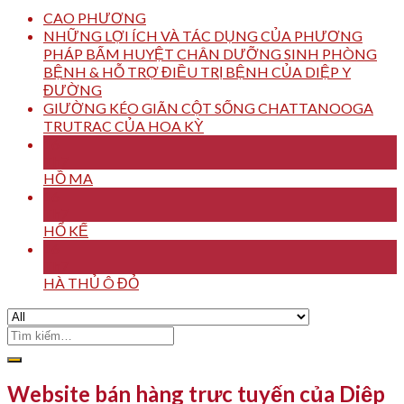
CAO PHƯƠNG
NHỮNG LỢI ÍCH VÀ TÁC DỤNG CỦA PHƯƠNG
PHÁP BẤM HUYỆT CHÂN DƯỠNG SINH PHÒNG
BỆNH & HỖ TRỢ ĐIỀU TRỊ BỆNH CỦA DIỆP Y
ĐƯỜNG
GIƯỜNG KÉO GIÃN CỘT SỐNG CHATTANOOGA
TRUTRAC CỦA HOA KỲ
16
Th7
HỒ MA
16
Th7
HỔ KẾ
16
Th7
HÀ THỦ Ô ĐỎ
Tìm
kiếm:
Website bán hàng trực tuyến của Diệp