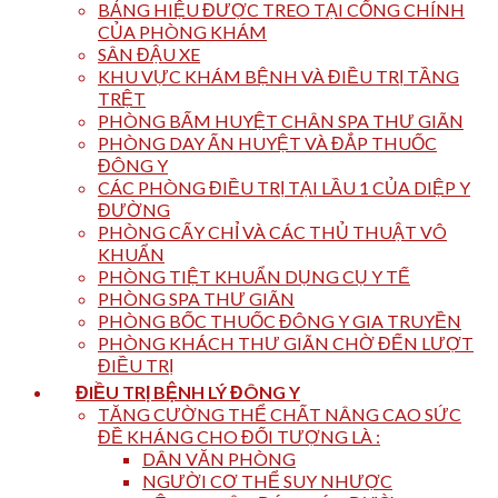
BẢNG HIỆU ĐƯỢC TREO TẠI CỔNG CHÍNH
CỦA PHÒNG KHÁM
SÂN ĐẬU XE
KHU VỰC KHÁM BỆNH VÀ ĐIỀU TRỊ TẦNG
TRỆT
PHÒNG BẤM HUYỆT CHÂN SPA THƯ GIÃN
PHÒNG DAY ẤN HUYỆT VÀ ĐẮP THUỐC
ĐÔNG Y
CÁC PHÒNG ĐIỀU TRỊ TẠI LẦU 1 CỦA DIỆP Y
ĐƯỜNG
PHÒNG CẤY CHỈ VÀ CÁC THỦ THUẬT VÔ
KHUẨN
PHÒNG TIỆT KHUẨN DỤNG CỤ Y TẾ
PHÒNG SPA THƯ GIÃN
PHÒNG BỐC THUỐC ĐÔNG Y GIA TRUYỀN
PHÒNG KHÁCH THƯ GIÃN CHỜ ĐẾN LƯỢT
ĐIỀU TRỊ
ĐIỀU TRỊ BỆNH LÝ ĐÔNG Y
TĂNG CƯỜNG THỂ CHẤT NÂNG CAO SỨC
ĐỀ KHÁNG CHO ĐỐI TƯỢNG LÀ :
DÂN VĂN PHÒNG
NGƯỜI CƠ THỂ SUY NHƯỢC