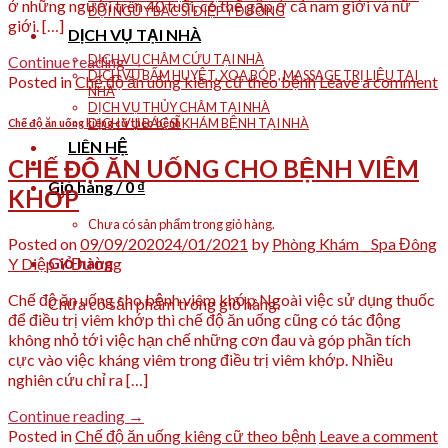
ở những người trên 40 tuổi, có thể gặp ở cả nam giới và nữ
ĐỘI NGŨ Y BÁC SĨ DIỆP Y ĐƯỜNG
giới. […]
DỊCH VỤ TẠI NHÀ
DỊCH VỤ CHÂM CỨU TẠI NHÀ
Continue reading
→
DỊCH VỤ BẤM HUYỆT, XOA BÓP , MASSAGE TRỊ LIỆU TẠI
Posted in
Chế độ ăn uống kiêng cữ theo bệnh
Leave a comment
NHÀ
DỊCH VỤ THỦY CHÂM TẠI NHÀ
DỊCH VỤ BÁC SĨ KHÁM BỆNH TẠI NHÀ
Chế độ ăn uống kiêng cữ theo bệnh
LIÊN HỆ
CHẾ ĐỘ ĂN UỐNG CHO BỆNH VIÊM
Giỏ hàng /
0
₫
KHỚP
Chưa có sản phẩm trong giỏ hàng.
Posted on
09/09/2020
24/01/2021
by
Phòng Khám _ Spa Đông
Giỏ hàng
Y Diệp Y Đường
Chế độ ăn uống cho bệnh viêm khớp Ngoài việc sử dụng thuốc
Chưa có sản phẩm trong giỏ hàng.
để điều trị viêm khớp thì chế độ ăn uống cũng có tác động
không nhỏ tới việc hạn chế những cơn đau và góp phần tích
cực vào việc kháng viêm trong điều trị viêm khớp. Nhiều
nghiên cứu chỉ ra […]
Continue reading
→
Posted in
Chế độ ăn uống kiêng cữ theo bệnh
Leave a comment