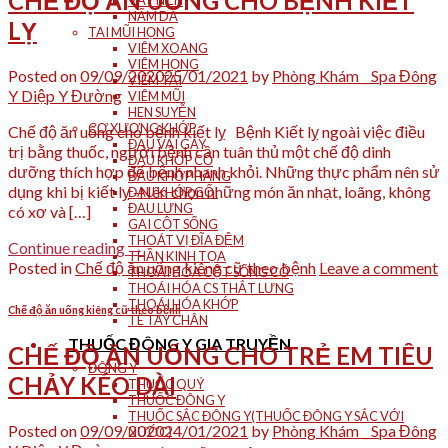
CHẾ ĐỘ ĂN UỐNG CHO BỆNH KIẾT
VẨY NẾN
NẤM DA
LỴ
TAI MŨI HỌNG
VIÊM XOANG
VIÊM HỌNG
Posted on
09/09/2020
25/01/2021
by
Phòng Khám _ Spa Đông
VIÊM TAI
Y Diệp Y Đường
VIÊM MŨI
HEN SUYỄN
CƠ XƯƠNG KHỚP
Chế độ ăn uống cho bệnh kiết lỵ Bệnh Kiết lỵ ngoài việc điều
ĐAU VAI GÁY
trị bằng thuốc, người bệnh cần tuân thủ một chế độ dinh
ĐAU KHỚP CỔ
dưỡng thích hợp để bệnh nhanh khỏi. Những thực phẩm nên sử
ĐAU KHỚP HÁNG
dụng khi bị kiết lỵ -Nên chọn những món ăn nhạt, loãng, không
ĐAU KHỚP GỐI
ĐAU LƯNG
có xơ và […]
GAI CỘT SỐNG
THOÁT VỊ ĐĨA ĐỆM
Continue reading
→
THẦN KINH TỌA
Posted in
Chế độ ăn uống kiêng cữ theo bệnh
Leave a comment
THOÁI HÓA CỘT SỐNG CỔ
THOÁI HÓA CS THẮT LƯNG
THOÁI HÓA KHỚP
Chế độ ăn uống kiêng cữ theo bệnh
TÊ TAY CHÂN
THUỐC ĐÔNG Y GIA TRUYỀN
CHẾ ĐỘ ĂN UỐNG CHO TRẺ EM TIÊU
ĐÔNG Y
CHẢY KÉO DÀI
THUỐC QUÝ
THUỐC ĐÔNG Y
THUỐC SẮC ĐÔNG Y(THUỐC ĐÔNG Y SẮC VỚI
Posted on
09/09/2020
24/01/2021
by
Phòng Khám _ Spa Đông
NƯỚC)