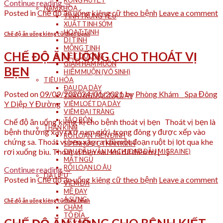
RONG HUYẾT
Continue reading
→
NAM KHOA
Posted in
Chế độ ăn uống kiêng cữ theo bệnh
Leave a comment
TINH TRÙNG YẾU
XUẤT TINH SỚM
HOẠT TINH
Chế độ ăn uống kiêng cữ theo bệnh
DI TINH
MỘNG TINH
CHẾ ĐỘ ĂN UỐNG CHO THOÁT VỊ
LIỆT DƯƠNG
GIẢM HAM MUỐN
BẸN
HIẾM MUỘN (VÔ SINH)
TIÊU HÓA
ĐAU DẠ DÀY
Posted on
09/09/2020
24/01/2021
by
Phòng Khám _ Spa Đông
TRÀO NGƯỢC DẠ DÀY
Y Diệp Y Đường
VIÊM LOÉT DẠ DÀY
VIÊM ĐẠI TRÀNG
TÁO BÓN
Chế độ ăn uống kiêng kị cho bệnh thoát vị bẹn Thoát vị bẹn là
THẦN KINH
bệnh thường xảy ra ở nam giới, trong đông y được xếp vào
RỐI LOẠN TIỀN ĐÌNH
chứng sa. Thoát vị bẹn xảy ra khi một đoạn ruột bị lọt qua khe
SUY NHƯỢC THẦN KINH
rơi xuống bìu. Thoát vị bẹn sau khi đã điều trị […]
ĐAU ĐẦU VẬN MẠCH (ĐAU ĐẦU MIGRAINE)
MẤT NGỦ
RỐI LOẠN LO ÂU
Continue reading
→
DA LIỄU
Posted in
Chế độ ăn uống kiêng cữ theo bệnh
Leave a comment
VIÊM DA
MỀ ĐAY
Á SỪNG
Chế độ ăn uống kiêng cữ theo bệnh
CHÀM
TỔ ĐĨA