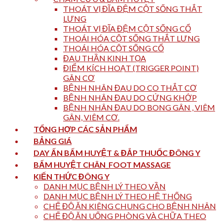
THOÁT VỊ ĐĨA ĐỆM CỘT SỐNG THẮT
LƯNG
THOÁT VỊ ĐĨA ĐỆM CỘT SỐNG CỔ
THOÁI HÓA CỘT SỐNG THẮT LƯNG
THOÁI HÓA CỘT SỐNG CỔ
ĐAU THẦN KINH TỌA
ĐIỂM KÍCH HOẠT (TRIGGER POINT)
GÂN CƠ
BỆNH NHÂN ĐAU DO CO THẮT CƠ
BỆNH NHÂN ĐAU DO CỨNG KHỚP
BỆNH NHÂN ĐAU DO BONG GÂN , VIÊM
GÂN, VIÊM CƠ.
TỔNG HỢP CÁC SẢN PHẨM
BẢNG GIÁ
DAY ẤN BẤM HUYỆT & ĐẮP THUỐC ĐÔNG Y
BẤM HUYỆT CHÂN_FOOT MASSAGE
KIẾN THỨC ĐÔNG Y
DANH MỤC BỆNH LÝ THEO VẦN
DANH MỤC BỆNH LÝ THEO HỆ THỐNG
CHẾ ĐỘ ĂN KIÊNG CHUNG CHO BỆNH NHÂN
CHẾ ĐỘ ĂN UỐNG PHÒNG VÀ CHỮA THEO