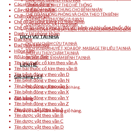
DANH MỤC BỆNH LÝ THEO VẦN
Các vị thuốc đông y
DANH MỤC BỆNH LÝ THEO HỆ THỐNG
Cấy chỉ điều trị bệnh
CHẾ ĐỘ ĂN KIÊNG CHUNG CHO BỆNH NHÂN
CHẾ ĐỘ ĂN UỐNG PHÒNG VÀ CHỮA THEO TÊN BỆNH
Châm cứu cấy chỉ
CỔ KIM DIỆU PHƯƠNG (古今妙方)
Chế độ ăn uống kiêng cữ theo bệnh
CỔ KIM DƯỢC VẬT (古今药物)
Chế độ ăn uống kiêng kị đối với bệnh và khi uống thuốc đô
CỦNG CỐ VÀ CẬP NHẬT KIẾN THỨC CHUYÊN MÔN CHO ĐỘI N
Danh y tại phòng khám
DỊCH VỤ TẠI NHÀ
Đau lưng
DỊCH VỤ CHÂM CỨU TẠI NHÀ
Đau thần kinh tọa
DỊCH VỤ BẤM HUYỆT, XOA BÓP , MASSAGE TRỊ LIỆU TẠI NHÀ
Hồng sâm
DỊCH VỤ THỦY CHÂM TẠI NHÀ
Rối loạn tiền đình
DỊCH VỤ BÁC SĨ KHÁM BỆNH TẠI NHÀ
Tên bài thuốc cổ kim theo vần A
LIÊN HỆ
Tên bài thuốc cổ kim theo vần B
Tên bệnh đông y theo vần D
Giỏ hàng /
0
₫
Tên bệnh đông y theo vần N
Tên bệnh đông y theo vần S
Chưa có sản phẩm trong giỏ hàng.
Tên bệnh đông y theo vần X
Tên bệnh đông y theo vần Y
Giỏ hàng
Tên bệnh đông y theo vần Z
Tên dược vật theo vần A
Chưa có sản phẩm trong giỏ hàng.
Tên dược vật theo vần B
Tên dược vật theo vần C
Tên dược vật theo vần D