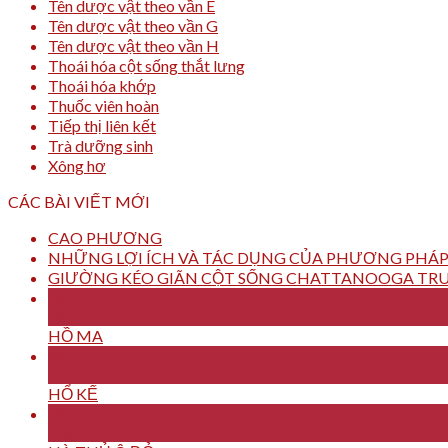
Tên dược vật theo vần E
Tên dược vật theo vần G
Tên dược vật theo vần H
Thoái hóa cột sống thắt lưng
Thoái hóa khớp
Thuốc viên hoàn
Tiếp thị liên kết
Trà dưỡng sinh
Xông hơ
CÁC BÀI VIẾT MỚI
CAO PHƯƠNG
NHỮNG LỢI ÍCH VÀ TÁC DỤNG CỦA PHƯƠNG PHÁP
GIƯỜNG KÉO GIÃN CỘT SỐNG CHATTANOOGA TRU
16
Th7
HỒ MA
16
Th7
HỔ KẾ
16
Th7