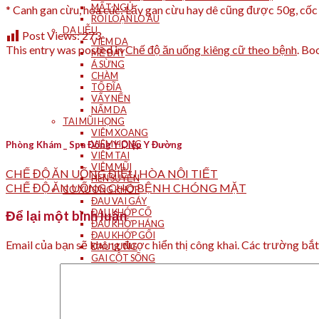
MẤT NGỦ
* Canh gan cừu, hoa cúc: Lấy gan cừu hay dê cũng được 50g, cốc t
RỐI LOẠN LO ÂU
DA LIỄU
Post Views:
273
VIÊM DA
This entry was posted in
Chế độ ăn uống kiêng cữ theo bệnh
. Bo
MỀ ĐAY
Á SỪNG
CHÀM
TỔ ĐĨA
VẨY NẾN
NẤM DA
TAI MŨI HỌNG
VIÊM XOANG
VIÊM HỌNG
Phòng Khám _ Spa Đông Y Diệp Y Đường
VIÊM TAI
VIÊM MŨI
CHẾ ĐỘ ĂN UỐNG ĐIỀU HÒA NỘI TIẾT
HEN SUYỄN
CHẾ ĐỘ ĂN UỐNG CHO BỆNH CHÓNG MẶT
CƠ XƯƠNG KHỚP
ĐAU VAI GÁY
ĐAU KHỚP CỔ
Để lại một bình luận
ĐAU KHỚP HÁNG
ĐAU KHỚP GỐI
Email của bạn sẽ không được hiển thị công khai.
Các trường bắ
ĐAU LƯNG
GAI CỘT SỐNG
THOÁT VỊ ĐĨA ĐỆM
THẦN KINH TỌA
THOÁI HÓA CỘT SỐNG CỔ
THOÁI HÓA CS THẮT LƯNG
THOÁI HÓA KHỚP