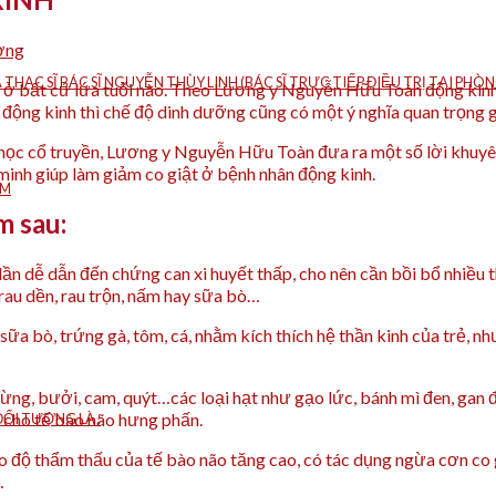
ờng
À THẠC SĨ BÁC SĨ NGUYỄN THÙY LINH (BÁC SĨ TRỰC TIẾP ĐIỀU TRỊ TẠI P
p ở bất cứ lứa tuổi nào. Theo Lương y Nguyễn Hữu Toàn động kinh 
động kinh thì chế độ dinh dưỡng cũng có một ý nghĩa quan trọng g
 học cổ truyền, Lương y Nguyễn Hữu Toàn đưa ra một số lời khuyê
inh giúp làm giảm co giật ở bệnh nhân động kinh.
ÁM
m sau:
 lần dễ dẫn đến chứng can xi huyết thấp, cho nên cần bồi bổ nhiều
 rau dền, rau trộn, nấm hay sữa bò…
ữa bò, trứng gà, tôm, cá, nhằm kích thích hệ thần kinh của trẻ, như
 rừng, bưởi, cam, quýt…các loại hạt như gạo lức, bánh mì đen, gan 
ch cho tế bào não hưng phấn.
ỐI TƯỢNG LÀ :
độ thẩm thấu của tế bào não tăng cao, có tác dụng ngừa cơn co gi
…