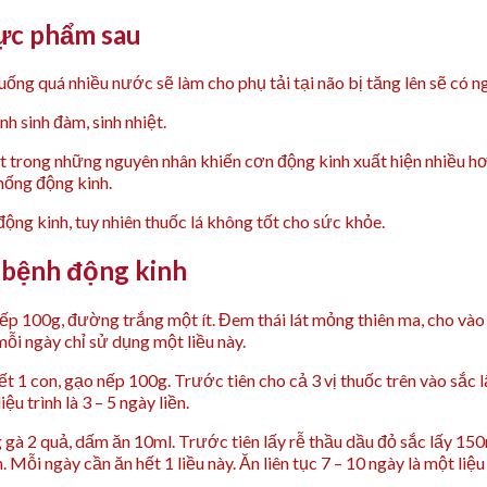
ực phẩm sau
ng quá nhiều nước sẽ làm cho phụ tải tại não bị tăng lên sẽ có n
h sinh đàm, sinh nhiệt.
 trong những nguyên nhân khiến cơn động kinh xuất hiện nhiều hơn
hống động kinh.
ộng kinh, tuy nhiên thuốc lá không tốt cho sức khỏe.
ị bệnh động kinh
 nếp 100g, đường trắng một ít. Đem thái lát mỏng thiên ma, cho vào
mỗi ngày chỉ sử dụng một liều này.
, rết 1 con, gạo nếp 100g. Trước tiên cho cả 3 vị thuốc trên vào s
u trình là 3 – 5 ngày liền.
ng gà 2 quả, dấm ăn 10ml. Trước tiên lấy rễ thầu dầu đỏ sắc lấy 1
ỗi ngày cần ăn hết 1 liều này. Ăn liên tục 7 – 10 ngày là một liệu 