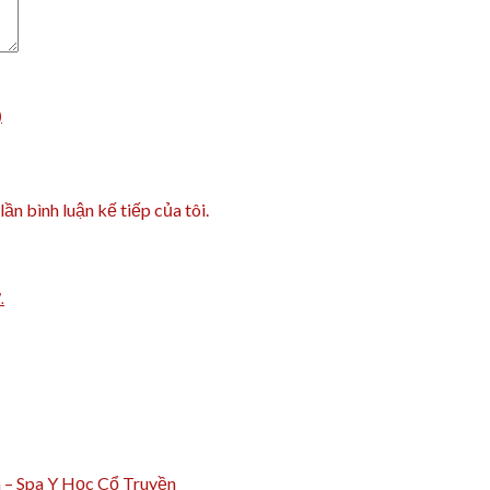
)
lần bình luận kế tiếp của tôi.
.
m – Spa Y Học Cổ Truyền