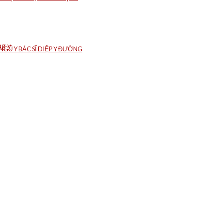
ng y
GŨ Y BÁC SĨ DIỆP Y ĐƯỜNG