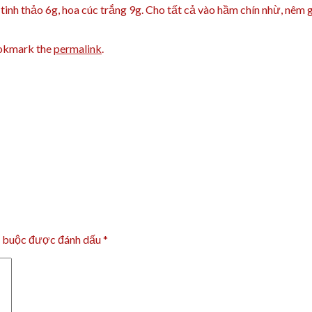
inh thảo 6g, hoa cúc trắng 9g. Cho tất cả vào hầm chín nhừ, nêm g
okmark the
permalink
.
t buộc được đánh dấu
*