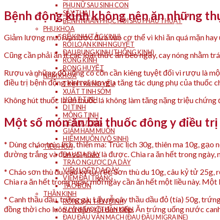
PHỤ NỮ SAU SINH CON
Bệnh động kinh không nên ăn những th
SẢY THAI
BỆNH NHÂN PHỤC HỒI SAU PHẪU THUẬT
PHỤ KHOA
BẾ KINH (TẮC KINH)
Giảm lượng muối và nước đưa vào cơ thể vì khi ăn quá mặn hay uố
RỐI LOẠN KINH NGUYỆT
ĐAU BỤNG KINH (THỐNG KINH)
Cũng cần phải ăn ít các loại thức ăn béo ngậy, cay nóng nhằm trán
RONG KINH
RONG HUYẾT
Rượu và những đồ uống có cồn cần kiêng tuyệt đối vì rượu là một
NAM KHOA
điều trị bệnh động kinh và làm gia tăng tác dụng phụ của thuốc c
TINH TRÙNG YẾU
XUẤT TINH SỚM
HOẠT TINH
Không hút thuốc lá dù thuốc lá không làm tăng nặng triệu chứng đ
DI TINH
MỘNG TINH
Một số món ăn bài thuốc đông y điều tr
LIỆT DƯƠNG
GIẢM HAM MUỐN
HIẾM MUỘN (VÔ SINH)
* Dùng cháo trúc lịch, thiên ma: Trúc lịch 30g, thiên ma 10g, gạo
TIÊU HÓA
đường trắng và đun sôi nhào là được. Chia ra ăn hết trong ngày, 
ĐAU DẠ DÀY
TRÀO NGƯỢC DẠ DÀY
VIÊM LOÉT DẠ DÀY
* Cháo sơn thù du, câu kỷ tử, rết: Sơn thù du 10g, câu kỷ tử 25g
VIÊM ĐẠI TRÀNG
Chia ra ăn hết trong ngày, mỗi ngày cần ăn hết một liều này. Một liệ
TÁO BÓN
THẦN KINH
* Canh thầu dầu, trứng gà: Lấy rễ cây thầu dầu đỏ (tía) 50g, trứ
RỐI LOẠN TIỀN ĐÌNH
đồng thời cho luôn cả dấm rồi đun tiếp. Ăn trứng uống nước canh. M
SUY NHƯỢC THẦN KINH
ĐAU ĐẦU VẬN MẠCH (ĐAU ĐẦU MIGRAINE)