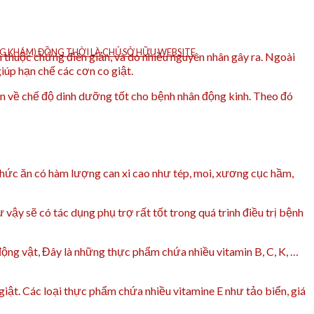
HÒNG KHÁM) ĐỒNG THỜI LÀ CHỦ SỞ HỮU WEBSITE
thuộc chứng điên giản, và do nhiều nguyên nhân gây ra. Ngoài
iúp hạn chế các cơn co giật.
n về chế độ dinh dưỡng tốt cho bệnh nhân động kinh. Theo đó
 thức ăn có hàm lượng can xi cao như tép, moi, xương cục hầm,
 vậy sẽ có tác dụng phụ trợ rất tốt trong quá trình điều trị bệnh
động vật, Đây là những thực phẩm chứa nhiều vitamin B, C, K, …
ật. Các loại thực phẩm chứa nhiều vitamine E như tảo biển, giá