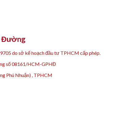
Y Đường
99705 do sở kế hoạch đầu tư TPHCM cấp phép.
 động số 08161/HCM-GPHĐ
hường Phú Nhuận) , TPHCM