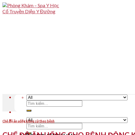
Skip
to
content
Tìm
kiếm:
Chế độ ăn uống kiêng cữ theo bệnh
Tìm
kiếm:
CHẾ ĐỘ ĂN UỐNG CHO BỆNH ĐỘNG 