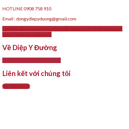
HOTLINE 0908 758 910
Email : dongydiepyduong@gmail.com
Hướng dẫn mua hàng
Hướng dẫn thanh toán
Chính sách giao
hàng
Chính sách bảo mật
Về Diệp Y Đường
- Giới thiệu
- Thông tin liên hệ
Liên kết với chúng tôi
FB FANPAGE