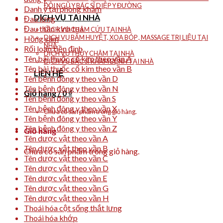
ĐỘI NGŨ Y BÁC SĨ DIỆP Y ĐƯỜNG
Danh y tại phòng khám
DỊCH VỤ TẠI NHÀ
Đau lưng
Đau thần kinh tọa
DỊCH VỤ CHÂM CỨU TẠI NHÀ
DỊCH VỤ BẤM HUYỆT, XOA BÓP , MASSAGE TRỊ LIỆU TẠI
Hồng sâm
NHÀ
Rối loạn tiền đình
DỊCH VỤ THỦY CHÂM TẠI NHÀ
Tên bài thuốc cổ kim theo vần A
DỊCH VỤ BÁC SĨ KHÁM BỆNH TẠI NHÀ
Tên bài thuốc cổ kim theo vần B
LIÊN HỆ
Tên bệnh đông y theo vần D
Tên bệnh đông y theo vần N
Giỏ hàng /
0
₫
Tên bệnh đông y theo vần S
Tên bệnh đông y theo vần X
Chưa có sản phẩm trong giỏ hàng.
Tên bệnh đông y theo vần Y
Tên bệnh đông y theo vần Z
Giỏ hàng
Tên dược vật theo vần A
Tên dược vật theo vần B
Chưa có sản phẩm trong giỏ hàng.
Tên dược vật theo vần C
Tên dược vật theo vần D
Tên dược vật theo vần E
Tên dược vật theo vần G
Tên dược vật theo vần H
Thoái hóa cột sống thắt lưng
Thoái hóa khớp