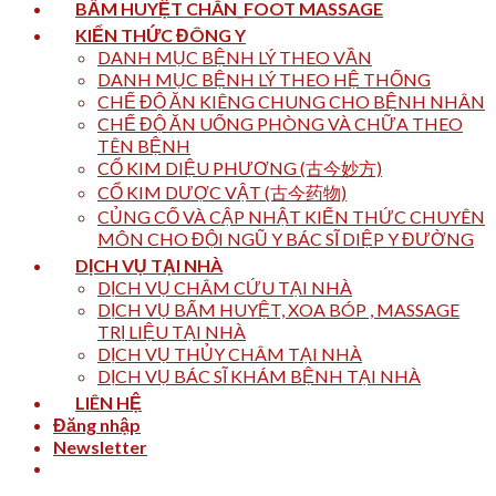
BẤM HUYỆT CHÂN_FOOT MASSAGE
KIẾN THỨC ĐÔNG Y
DANH MỤC BỆNH LÝ THEO VẦN
DANH MỤC BỆNH LÝ THEO HỆ THỐNG
CHẾ ĐỘ ĂN KIÊNG CHUNG CHO BỆNH NHÂN
CHẾ ĐỘ ĂN UỐNG PHÒNG VÀ CHỮA THEO
TÊN BỆNH
CỔ KIM DIỆU PHƯƠNG (古今妙方)
CỔ KIM DƯỢC VẬT (古今药物)
CỦNG CỐ VÀ CẬP NHẬT KIẾN THỨC CHUYÊN
MÔN CHO ĐỘI NGŨ Y BÁC SĨ DIỆP Y ĐƯỜNG
DỊCH VỤ TẠI NHÀ
DỊCH VỤ CHÂM CỨU TẠI NHÀ
DỊCH VỤ BẤM HUYỆT, XOA BÓP , MASSAGE
TRỊ LIỆU TẠI NHÀ
DỊCH VỤ THỦY CHÂM TẠI NHÀ
DỊCH VỤ BÁC SĨ KHÁM BỆNH TẠI NHÀ
LIÊN HỆ
Đăng nhập
Newsletter