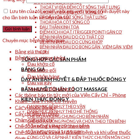
CHÂM CỨU & BẤM HUYỆT
THOÁT VỊ ĐĨA ĐỆM CỘT SỐNG THẮT LƯNG
Lưu tên của tôi, email, và trang web trong trình duyệt này
THOÁT VỊ ĐĨA ĐỆM CỘT SỐNG CỔ
cho lần bình luận kế tiếp của tôi.
THOÁI HÓA CỘT SỐNG THẮT LƯNG
THOÁI HÓA CỘT SỐNG CỔ
ĐAU THẦN KINH TỌA
ĐIỂM KÍCH HOẠT (TRIGGER POINT) GÂN CƠ
BỆNH NHÂN ĐAU DO CO THẮT CƠ
Chuyên mục bệnh lý liên quan
BỆNH NHÂN ĐAU DO CỨNG KHỚP
BỆNH NHÂN ĐAU DO BONG GÂN , VIÊM GÂN, VIÊM
Bảng giá thu phí
CƠ.
Bệnh lý cơ xương khớp
TỔNG HỢP CÁC SẢN PHẨM
Đau khớp cổ
BẢNG GIÁ
Đau khớp gối
Đau khớp háng
DAY ẤN BẤM HUYỆT & ĐẮP THUỐC ĐÔNG Y
Đau vai gáy
Thoái hóa đốt sống cổ
BẤM HUYỆT CHÂN_FOOT MASSAGE
Các thông báo tin tức mới của Viện Cấy Chỉ – Phòng
KIẾN THỨC ĐÔNG Y
Khám – Spa Y Học Cổ Truyền
DANH MỤC BỆNH LÝ THEO VẦN
Các vị thuốc đông y
DANH MỤC BỆNH LÝ THEO HỆ THỐNG
Cấy chỉ điều trị bệnh
CHẾ ĐỘ ĂN KIÊNG CHUNG CHO BỆNH NHÂN
Châm cứu cấy chỉ
CHẾ ĐỘ ĂN UỐNG PHÒNG VÀ CHỮA THEO TÊN BỆNH
Chế độ ăn uống kiêng cữ theo bệnh
CỔ KIM DIỆU PHƯƠNG (古今妙方)
Chế độ ăn uống kiêng kị đối với bệnh và khi uống thuốc
CỔ KIM DƯỢC VẬT (古今药物)
CỦNG CỐ VÀ CẬP NHẬT KIẾN THỨC CHUYÊN MÔN CHO
đông y