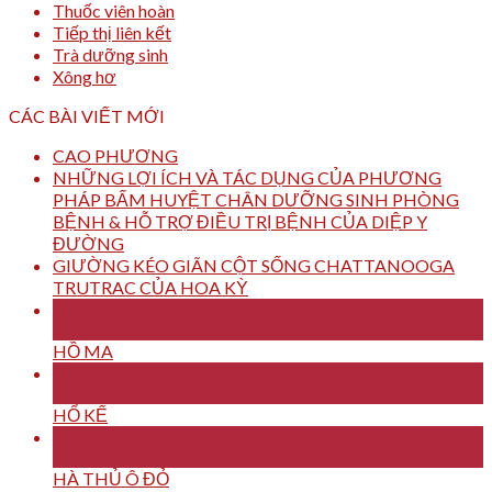
Thuốc viên hoàn
Tiếp thị liên kết
Trà dưỡng sinh
Xông hơ
CÁC BÀI VIẾT MỚI
CAO PHƯƠNG
NHỮNG LỢI ÍCH VÀ TÁC DỤNG CỦA PHƯƠNG
PHÁP BẤM HUYỆT CHÂN DƯỠNG SINH PHÒNG
BỆNH & HỖ TRỢ ĐIỀU TRỊ BỆNH CỦA DIỆP Y
ĐƯỜNG
GIƯỜNG KÉO GIÃN CỘT SỐNG CHATTANOOGA
TRUTRAC CỦA HOA KỲ
16
Th7
HỒ MA
16
Th7
HỔ KẾ
16
Th7
HÀ THỦ Ô ĐỎ