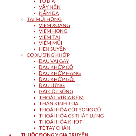
TỔ ĐĨA
VẨY NẾN
NẤM DA
TAI MŨI HỌNG
VIÊM XOANG
VIÊM HỌNG
VIÊM TAI
VIÊM MŨI
HEN SUYỄN
CƠ XƯƠNG KHỚP
ĐAU VAI GÁY
ĐAU KHỚP CỔ
ĐAU KHỚP HÁNG
ĐAU KHỚP GỐI
ĐAU LƯNG
GAI CỘT SỐNG
THOÁT VỊ ĐĨA ĐỆM
THẦN KINH TỌA
THOÁI HÓA CỘT SỐNG CỔ
THOÁI HÓA CS THẮT LƯNG
THOÁI HÓA KHỚP
TÊ TAY CHÂN
THUỐC ĐÔNG Y GIA TRUYỀN