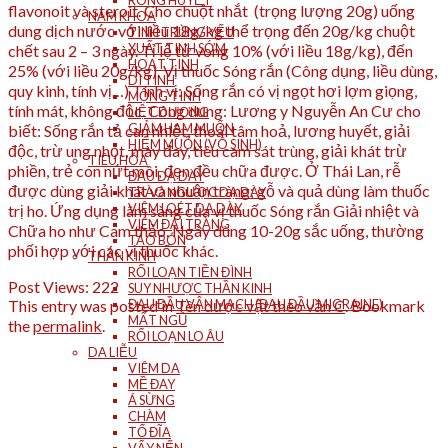
RONG HUYẾT
flavonoit và steroit. Cho chuột nhắt (trọng lượng 20g) uống
NAM KHOA
dung dịch nước với liều 18g/kg thể trọng đến 20g/kg chuột
TINH TRÙNG YẾU
XUẤT TINH SỚM
chết sau 2 – 3 ngày. Tỉ lệ tử vong 10% (với liều 18g/kg), đến
HOẠT TINH
25% (với liều 20g/kg). Vị thuốc Sóng rắn (Công dụng, liều dùng,
DI TINH
quy kinh, tính vị…) Tính vị: Sống rắn có vị ngọt hơi lợm giọng,
MỘNG TINH
tính mát, không độc. Công dụng: Lương y Nguyễn An Cư cho
LIỆT DƯƠNG
GIẢM HAM MUỐN
biết: Sống rắn tả can nhiệt, thoái tâm hoả, lương huyết, giải
HIẾM MUỘN (VÔ SINH)
độc, trừ ung nhọt, mày đay, tiêu cam sát trùng, giải khát trừ
TIÊU HÓA
phiền, trẻ con nứt môi, đẹn đều chữa được. Ở Thái Lan, rễ
ĐAU DẠ DÀY
được dùng giải khát và nhuận tràng; gỗ và quả dùng làm thuốc
TRÀO NGƯỢC DẠ DÀY
VIÊM LOÉT DẠ DÀY
trị ho. Ứng dụng lâm sàng của vị thuốc Sóng rắn Giải nhiệt và
VIÊM ĐẠI TRÀNG
Chữa ho như Cam thảo. Ngày dùng 10-20g sắc uống, thường
TÁO BÓN
phối hợp với các vị thuốc khác.
THẦN KINH
RỐI LOẠN TIỀN ĐÌNH
Post Views:
222
SUY NHƯỢC THẦN KINH
This entry was posted in
Tên dược vật theo vần C
. Bookmark
ĐAU ĐẦU VẬN MẠCH (ĐAU ĐẦU MIGRAINE)
MẤT NGỦ
the
permalink
.
RỐI LOẠN LO ÂU
DA LIỄU
VIÊM DA
MỀ ĐAY
Á SỪNG
CHÀM
TỔ ĐĨA