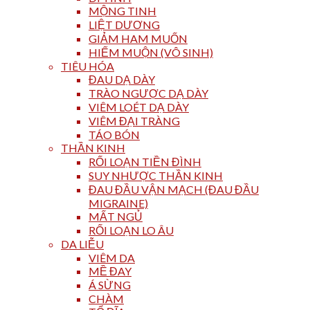
MỘNG TINH
LIỆT DƯƠNG
GIẢM HAM MUỐN
HIẾM MUỘN (VÔ SINH)
TIÊU HÓA
ĐAU DẠ DÀY
TRÀO NGƯỢC DẠ DÀY
VIÊM LOÉT DẠ DÀY
VIÊM ĐẠI TRÀNG
TÁO BÓN
THẦN KINH
RỐI LOẠN TIỀN ĐÌNH
SUY NHƯỢC THẦN KINH
ĐAU ĐẦU VẬN MẠCH (ĐAU ĐẦU
MIGRAINE)
MẤT NGỦ
RỐI LOẠN LO ÂU
DA LIỄU
VIÊM DA
MỀ ĐAY
Á SỪNG
CHÀM