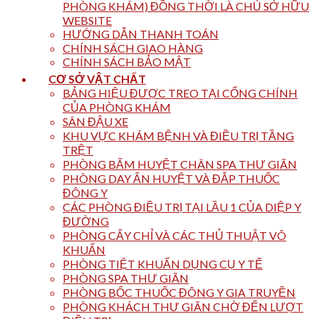
PHÒNG KHÁM) ĐỒNG THỜI LÀ CHỦ SỞ HỮU
WEBSITE
HƯỚNG DẪN THANH TOÁN
CHÍNH SÁCH GIAO HÀNG
CHÍNH SÁCH BẢO MẬT
CƠ SỞ VẬT CHẤT
BẢNG HIỆU ĐƯỢC TREO TẠI CỔNG CHÍNH
CỦA PHÒNG KHÁM
SÂN ĐẬU XE
KHU VỰC KHÁM BỆNH VÀ ĐIỀU TRỊ TẦNG
TRỆT
PHÒNG BẤM HUYỆT CHÂN SPA THƯ GIÃN
PHÒNG DAY ẤN HUYỆT VÀ ĐẮP THUỐC
ĐÔNG Y
CÁC PHÒNG ĐIỀU TRỊ TẠI LẦU 1 CỦA DIỆP Y
ĐƯỜNG
PHÒNG CẤY CHỈ VÀ CÁC THỦ THUẬT VÔ
KHUẨN
PHÒNG TIỆT KHUẨN DỤNG CỤ Y TẾ
PHÒNG SPA THƯ GIÃN
PHÒNG BỐC THUỐC ĐÔNG Y GIA TRUYỀN
PHÒNG KHÁCH THƯ GIÃN CHỜ ĐẾN LƯỢT