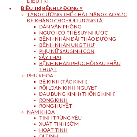
ĐIỀU TRỊ
ĐIỀU TRỊ BỆNH LÝ ĐÔNG Y
TĂNG CƯỜNG THỂ CHẤT NÂNG CAO SỨC
ĐỀ KHÁNG CHO ĐỐI TƯỢNG LÀ :
DÂN VĂN PHÒNG
NGƯỜI CƠ THỂ SUY NHƯỢC
BỆNH NHÂN ĐÁI THÁO ĐƯỜNG
BỆNH NHÂN UNG THƯ
PHỤ NỮ SAU SINH CON
SẢY THAI
BỆNH NHÂN PHỤC HỒI SAU PHẪU
THUẬT
PHỤ KHOA
BẾ KINH (TẮC KINH)
RỐI LOẠN KINH NGUYỆT
ĐAU BỤNG KINH (THỐNG KINH)
RONG KINH
RONG HUYẾT
NAM KHOA
TINH TRÙNG YẾU
XUẤT TINH SỚM
HOẠT TINH
DI TINH