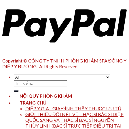
Copyright © CÔNG TY TNHH PHÒNG KHÁM SPA ĐÔNG Y
DIỆP Y ĐƯỜNG . All Rights Reserved.
Tìm
kiếm:
NỘI QUY PHÒNG KHÁM
TRANG CHỦ
DIỆP Y GIA _ GIA ĐÌNH THẦY THUỐC ƯU TÚ
GIỚI THIỆU ĐÔI NÉT VỀ THẠC SĨ BÁC SĨ DIỆP
QUỐC SANG VÀ THẠC SĨ BÁC SĨ NGUYỄN
THÙY LINH (BÁC SĨ TRỰC TIẾP ĐIỀU TRỊ TẠI