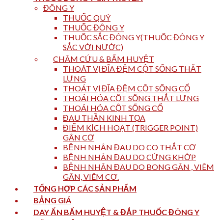
ĐÔNG Y
THUỐC QUÝ
THUỐC ĐÔNG Y
THUỐC SẮC ĐÔNG Y(THUỐC ĐÔNG Y
SẮC VỚI NƯỚC)
CHÂM CỨU & BẤM HUYỆT
THOÁT VỊ ĐĨA ĐỆM CỘT SỐNG THẮT
LƯNG
THOÁT VỊ ĐĨA ĐỆM CỘT SỐNG CỔ
THOÁI HÓA CỘT SỐNG THẮT LƯNG
THOÁI HÓA CỘT SỐNG CỔ
ĐAU THẦN KINH TỌA
ĐIỂM KÍCH HOẠT (TRIGGER POINT)
GÂN CƠ
BỆNH NHÂN ĐAU DO CO THẮT CƠ
BỆNH NHÂN ĐAU DO CỨNG KHỚP
BỆNH NHÂN ĐAU DO BONG GÂN , VIÊM
GÂN, VIÊM CƠ.
TỔNG HỢP CÁC SẢN PHẨM
BẢNG GIÁ
DAY ẤN BẤM HUYỆT & ĐẮP THUỐC ĐÔNG Y