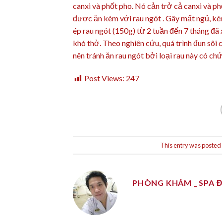
canxi và phốt pho. Nó cản trở cả canxi và p
được ăn kèm với rau ngót . Gây mất ngủ, k
ép rau ngót (150g) từ 2 tuần đến 7 tháng đã
khó thở. Theo nghiên cứu, quá trình đun sôi
nên tránh ăn rau ngót bởi loại rau này có ch
Post Views:
247
This entry was posted
PHÒNG KHÁM _ SPA 