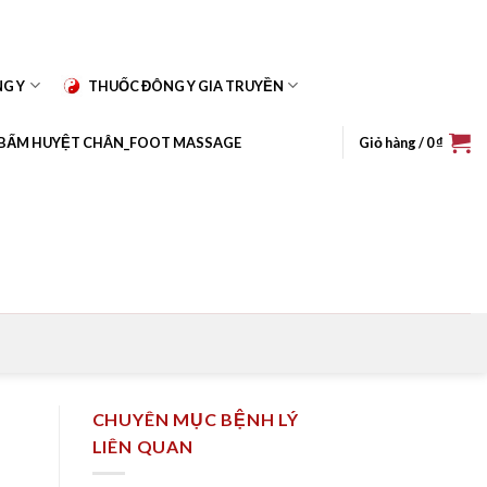
NG Y
THUỐC ĐÔNG Y GIA TRUYỀN
BẤM HUYỆT CHÂN_FOOT MASSAGE
Giỏ hàng /
0
₫
CHUYÊN MỤC BỆNH LÝ
LIÊN QUAN