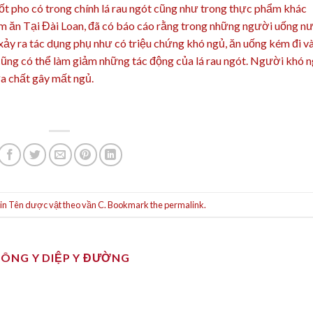
hốt pho có trong chính lá rau ngót cũng như trong thực phẩm khác
ém ăn Tại Đài Loan, đã có báo cáo rằng trong những người uống n
 xảy ra tác dụng phụ như có triệu chứng khó ngủ, ăn uống kém đi v
 cũng có thể làm giảm những tác động của lá rau ngót. Người khó 
ứa chất gây mất ngủ.
 in
Tên dược vật theo vần C
. Bookmark the
permalink
.
ĐÔNG Y DIỆP Y ĐƯỜNG