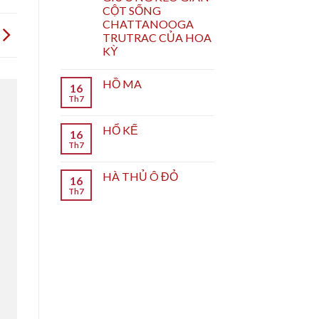
CỘT SỐNG
CHATTANOOGA
TRUTRAC CỦA HOA
KỲ
HỒ MA
16
Th7
HỔ KẾ
16
Th7
HÀ THỦ Ô ĐỎ
16
Th7