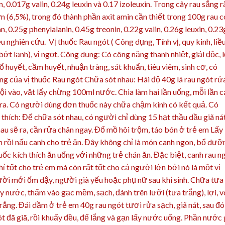
, 0.017g valin, 0.24g leuxin và 0.17 izoleuxin. Trong cây rau sắng r
n (6,5%), trong đó thành phần axit amin cần thiết trong 100g rau c
, 0.25g phenylalanin, 0.45g treonin, 0.22g valin, 0.26g leuxin, 0.23
u nghiên cứu. Vị thuốc Rau ngót ( Công dụng, Tính vị, quy kinh, liề
 bớt lạnh), vị ngọt. Công dụng: Có công năng thanh nhiệt, giải độc, l
ổ huyết, cầm huyết, nhuận tràng, sát khuẩn, tiêu viêm, sinh cơ, có
g của vị thuốc Rau ngót Chữa sót nhau: Hái độ 40g lá rau ngót rử
ội vào, văt lấy chừng 100ml nước. Chia làm hai lần uống, mỗi lần 
 ra. Có người dùng đơn thuốc này chữa chậm kinh có kết quả. Có
thích: Để chữa sót nhau, có người chỉ dùng 15 hạt thầu dầu giã ná
au sẽ ra, cần rửa chân ngay. Đổ mồ hôi trộm, táo bón ở trẻ em Lấy
n rồi nấu canh cho trẻ ăn. Đây không chỉ là món canh ngon, bổ dưỡ
huốc kích thích ăn uống với những trẻ chán ăn. Đặc biệt, canh rau n
ỉ tốt cho trẻ em mà còn rất tốt cho cả người lớn bởi nó là một vị
ời mới ốm dậy, người già yếu hoặc phụ nữ sau khi sinh. Chữa tưa
lấy nước, thấm vào gạc mềm, sạch, đánh trên lưỡi (tưa trắng), lợi, 
rắng. Đái dầm ở trẻ em 40g rau ngót tươi rửa sạch, giã nát, sau đó
ót đã giã, rồi khuấy đều, để lắng và gạn lấy nước uống. Phần nước