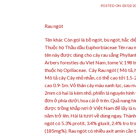
POSTED ON
03/02/2
Rau ngót
Tên khác Còn gọi là bồ ngót, bù ngót, hắc 
Thuộc họ Thầu dầu Euphorbiaceae Tên rau ng
tên này được dùng cho cây rau sắng Phyllant
Arbers foresties du Viet Nam, tome V, 198 tr.
thuộc họ Opiliaceae. Cây Rau ngót ( Mô tả, h
Mô tả cây Cây nhỏ nhẵn, có thể cao tới 1.5-
cao 0.9-1m. Vỏ thân cây màu xanh lục, sau m
2mm có hai lá kèm nhỏ, phiến lá nguyên hìn
đơn ở phía dưới, hoa cái ở trên. Quả nang hì
được trồng khắp nơi ở Việt Nam để lấy lá n
năm trở lên. Hái lá tươi về dùng ngay. Thàn
ngót có 5.3% protit, 3.4% gluxit, 2.4% tro 
(185mg%). Rau ngót có nhiều axit amin cần th