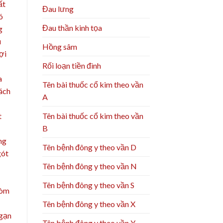
ất
Đau lưng
ó
Đau thần kinh tọa
g
u
Hồng sâm
ợi
Rối loạn tiền đình
a
Tên bài thuốc cổ kim theo vần
cách
A
Tên bài thuốc cổ kim theo vần
t
B
ng
Tên bệnh đông y theo vần D
gót
Tên bệnh đông y theo vần N
Tên bệnh đông y theo vần S
vòm
Tên bệnh đông y theo vần X
 gạn
Tên bệnh đông y theo vần Y