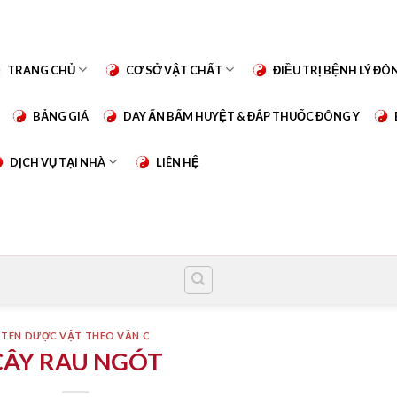
TRANG CHỦ
CƠ SỞ VẬT CHẤT
ĐIỀU TRỊ BỆNH LÝ ĐÔ
BẢNG GIÁ
DAY ẤN BẤM HUYỆT & ĐẮP THUỐC ĐÔNG Y
DỊCH VỤ TẠI NHÀ
LIÊN HỆ
TÊN DƯỢC VẬT THEO VẦN C
CÂY RAU NGÓT