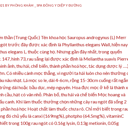
021
BY
PHÒNG KHÁM _ SPA ĐÔNG Y DIỆP Y ĐƯỜNG
diện thần (Trung Quốc) Tên khoa học Sauropus androgynus (L) Merr
ót trước đây được xác định là Phyllanthus elegans Wall, hiện nay
hus elegans L. thuộc cùng họ. Nhưng gần đây nhất, trong quyển
 147, hình 73, rau sắng lại được xác định là Meliantha suavis Pierr
ình ảnh, thu hái, chế biến, thành phần hoá học, tác dụng dược lý ….
2m. Có nhiều cành mọc thẳng, vì người ta hái luôn cho nên thường 
àu nâu nhạt. Lá mọc so le, dài 4-6cm, rộng 15-30cm cuống rất ngắn
h trứng dài hoặc bầu dục, mép nguyên. Hoa đực mọc ở kẽ lá thành 
nh cầu, hạt có vân nhỏ. Phân bố, thu hái và chế biến Mọc hoang và
ấu canh. Khi làm thuốc thường chọn những cây rau ngót đã sống 2
h phần hoá học Hoạt chất làm thuốc chưa rõ. Chỉ mới biết trong ra
trong đó chủ yếu là canxi (169mg%), photpho (64.5mg%), vitaminC
iết trong 100g rau ngót có 0.16g lysin, 0.13g metionin, 0.05g