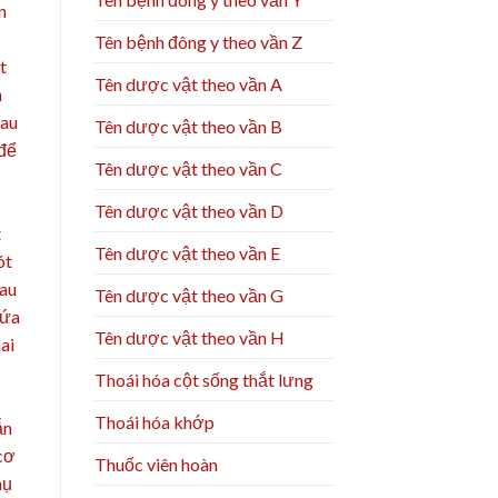
n
Tên bệnh đông y theo vần Z
t
Tên dược vật theo vần A
h
hau
Tên dược vật theo vần B
 để
Tên dược vật theo vần C
Tên dược vật theo vần D
t
Tên dược vật theo vần E
ót
sau
Tên dược vật theo vần G
hứa
Tên dược vật theo vần H
ai
Thoái hóa cột sống thắt lưng
Thoái hóa khớp
ẫn
 cơ
Thuốc viên hoàn
hụ