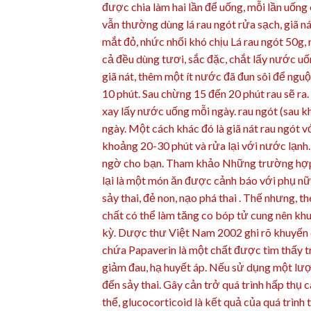
được chia làm hai lần để uống, mỗi lần uống
vẫn thường dùng lá rau ngót rửa sạch, giã ná
mắt đỏ, nhức nhối khó chịu Lá rau ngót 50g, r
cả đều dùng tươi, sắc đặc, chắt lấy nước uốn
giã nát, thêm một ít nước đã đun sôi để nguộ
10 phút. Sau chừng 15 đến 20 phút rau sẽ ra.
xay lấy nước uống mỗi ngày. rau ngót (sau k
ngày. Một cách khác đó là giã nát rau ngót 
khoảng 20-30 phút và rửa lại với nước lạn
ngờ cho bạn. Tham khảo Những trường hợp 
lại là một món ăn được cảnh báo với phụ nữ 
sảy thai, đẻ non, nạo phá thai . Thế nhưng, t
chất có thể làm tăng co bóp tử cung nên khu
kỳ. Dược thư Việt Nam 2002 ghi rõ khuyến c
chứa Papaverin là một chất được tìm thấy t
giảm đau, hạ huyết áp. Nếu sử dụng một lượ
đến sảy thai. Gây cản trở quá trình hấp thụ 
thể, glucocorticoid là kết quả của quá trình 