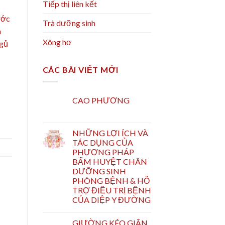
Tiếp thị liên kết
ước
Trà dưỡng sinh
à
Xông hơ
ngủ
CÁC BÀI VIẾT MỚI
CAO PHƯƠNG
NHỮNG LỢI ÍCH VÀ
TÁC DỤNG CỦA
PHƯƠNG PHÁP
BẤM HUYỆT CHÂN
DƯỠNG SINH
PHÒNG BỆNH & HỖ
TRỢ ĐIỀU TRỊ BỆNH
CỦA DIỆP Y ĐƯỜNG
GIƯỜNG KÉO GIÃN