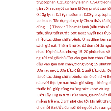
tryptophan, 0.25g phenylalanin, 0.34g treonin
gần với rau ngót có hàm lượng protit cao hơ
0.23g lysin, 0.19g metiomin, 0.08g tryptophan
iaoleuxin. Tác dụng dược lý Chưa thấy tài liệ
dùng …. ) Tính vị : Tính mát lạnh (nấu chín sẽ
tiểu, tăng tiết nước bọt, hoạt huyết hoá ứ, b
nhiều tác dụng chữa bệnh. Ứng dụng lâm sàn
sạch giã nát. Thêm ít nước đã đun sôi để ngu
nhau 10 phút. Sau chừng 15-20 phút nhau sẽ
người chỉ giã nhỏ đắp vào gan bàn chân. Chú 
đắp vào gan bàn chân, trong vòng 15 phut nh
30g rau ngót, 30g bầu đất, 1 quả bầu dục lợ
lại có tác dụng chữa bệnh, mà nó còn là vị t
nấu với thịt lợn nạc hoặc giò sống… không ch
thuốc bổ, giúp tăng cường sức khoẻ với ngư
lưỡi Lấy 10g lá tươi, rửa sạch, giã nhỏ vắt 
miệng trẻ em. Đánh nhẹ cho tới khi hết tưa t
cho một ít nước đun sôi để nguội vào rau ng