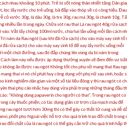
 cách nhau khoảng 10 phút. Trẻ bị sốt nóng thân nhiệt tăng Dân gia
t, lọc lấy nước cho trẻ uống, bã đắp vào thóp sẽ có công hiệu. Đau
ễ cỏ xước 30g, lá dâu 30g, lá tre 30g, rau má 30g, lá chanh 10g. Tấ
g nhiều lần trong ngày. Chữa sót rau thai Lá rau ngót 40g rửa sạc
i vào. Vắt lấy chừng 100ml nước, chia hai lần uống mỗi lần cách n
 Trị nám da Rau ngót (sau khi đã rửa sạch) cho vào máy xay sinh tố
hi đã rửa sạch) cho vào máy xay sinh tố để xay lấy nước uống mỗi
với một chút đường, sau đó đắp chúng lên vùng da bị nám trong
h. Cách làm này nếu được áp dụng thường xuyên sẽ đem đến sự bấ
không ăn được rau ngót Không tốt cho phụ nữ mang thai Rau ng
mang thai vì nó chỉ phát huy công dụng với phụ nữ sau sinh, hoặc 
heo kinh nghiệm dân gian và một số tài liệu đông y thì rau ngót có c
yên thai phụ cân nhắc hay dùng vừa phải trong những tháng đầu th
áo: “Không dùng papaverin cho người có thai”. Trong rau ngót có
rong cây thuốc phiện, có tác dụng giãn cơ trơn của mạch máu để
ng rau ngót tươi hơn 30mg thì có thể gây co thắt tử cung và dễ d
canxi, phốt pho Ngoài việc hỗ trợ cho quá trình trao đổi chất trong
trao đổi chất của lá rau ngót có thể gây cản trở cho quá trình hấp t