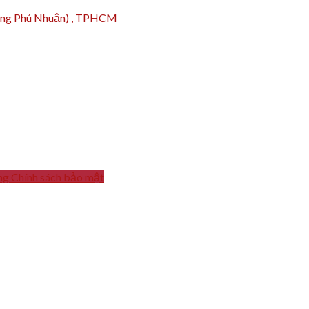
hường Phú Nhuận) , TPHCM
ng
Chính sách bảo mật