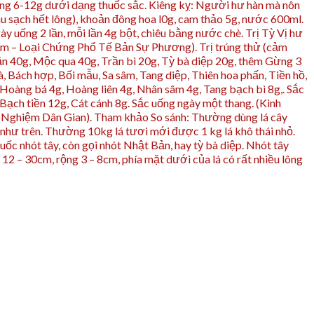
uống 6-12g dưới dạng thuốc sắc. Kiêng kỵ: Người hư hàn mà nôn
u sạch hết lông), khoản đông hoa l0g, cam thảo 5g, nước 600ml.
y uống 2 lần, mỗi lần 4g bột, chiêu bằng nước chè. Trị Tỳ Vị hư
p ẩm – Loại Chứng Phổ Tế Bản Sự Phương). Trị trúng thử (cảm
n 40g, Mộc qua 40g, Trần bì 20g, Tỳ bà diệp 20g, thêm Gừng 3
à, Bách hợp, Bối mẫu, Sa sâm, Tang diệp, Thiên hoa phấn, Tiền hồ,
 Hoàng bá 4g, Hoàng liên 4g, Nhân sâm 4g, Tang bạch bì 8g,. Sắc
 Bạch tiền 12g, Cát cánh 8g. Sắc uống ngày một thang. (Kinh
inh Nghiệm Dân Gian). Tham khảo So sánh: Thường dùng lá cây
 như trên. Thường 10kg lá tươi mới được 1 kg lá khô thái nhỏ.
huốc nhót tây, còn gọi nhót Nhật Bản, hay tỳ bà diệp. Nhót tây
12 – 30cm, rộng 3 – 8cm, phía mặt dưới của lá có rất nhiều lông