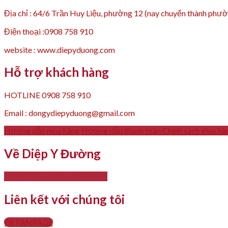
Địa chỉ : 64/6 Trần Huy Liệu, phường 12 (nay chuyển thành p
Điện thoại :0908 758 910
website : www.diepyduong.com
Hỗ trợ khách hàng
HOTLINE 0908 758 910
Email : dongydiepyduong@gmail.com
Hướng dẫn mua hàng
Hướng dẫn thanh toán
Chính sách giao hà
Về Diệp Y Đường
- Giới thiệu
- Thông tin liên hệ
Liên kết với chúng tôi
FB FANPAGE