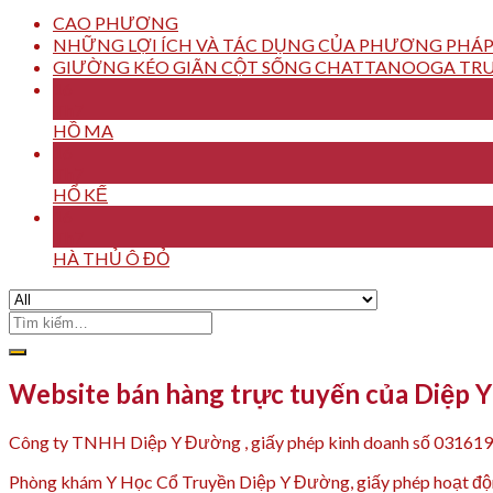
CAO PHƯƠNG
NHỮNG LỢI ÍCH VÀ TÁC DỤNG CỦA PHƯƠNG PHÁP
GIƯỜNG KÉO GIÃN CỘT SỐNG CHATTANOOGA TRU
16
Th7
HỒ MA
16
Th7
HỔ KẾ
16
Th7
HÀ THỦ Ô ĐỎ
Tìm
kiếm:
Website bán hàng trực tuyến của Diệp 
Công ty TNHH Diệp Y Đường , giấy phép kinh doanh số 03161
Phòng khám Y Học Cổ Truyền Diệp Y Đường, giấy phép hoạt