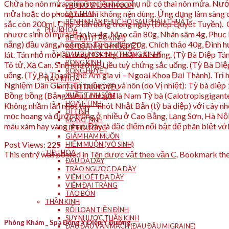
Chữa ho nôn mửa, giúp sự tiêu hóa, phụ nữ có thai nôn mửa. Nư
PHỤ NỮ SAU SINH CON
mửa hoặc do phong hàn thì không nên dùng. Ứng dụng lâm sàng củ
SẢY THAI
BỆNH NHÂN PHỤC HỒI SAU PHẪU THUẬT
sắc còn 200ml. Chia 3 lần uống trong ngày (Diệp Quyết Tuyền). Ch
PHỤ KHOA
nhược sinh ói mữa: Bán hạ 4g, Mao căn 80g, Nhân sâm 4g, Phục l
BẾ KINH (TẮC KINH)
nắng) đầu váng, hoa mắt: Tỳ bà diệp 20g, Chích thảo 40g, Đin
RỐI LOẠN KINH NGUYỆT
lát. Tán nhỏ mỗi lần dùng 12-14g, hoặc sắc uống. (Tỳ Bà Diệp Tán
ĐAU BỤNG KINH (THỐNG KINH)
RONG KINH
Tô tử, Xạ Can, Sinh khương. Liều tuỳ chứng sắc uống. (Tỳ Bà Diệ
RONG HUYẾT
uống. (Tỳ Bà Thanh Phế Ẩm gia vị – Ngoại Khoa Đại Thành). Trị h
NAM KHOA
Nghiệm Dân Gian). Trị buồn nôn và nôn (do Vị nhiệt): Tỳ bà diệ
TINH TRÙNG YẾU
Bồng bồng (Bảng biểu), còn gọi là Nam Tỳ bà (Calotropisgigantea
XUẤT TINH SỚM
HOẠT TINH
Không nhầm lẫn nhót tây – nhót Nhật Bản (tỳ bà diệp) với cây nhót
DI TINH
mọc hoang và được trồng ở nhiều ở Cao Bằng, Lạng Sơn, Hà Nội… N
MỘNG TINH
màu xám hay vàng nhạt. Đây là đặc điểm nổi bật để phân biệt với 
LIỆT DƯƠNG
GIẢM HAM MUỐN
Post Views:
225
HIẾM MUỘN (VÔ SINH)
TIÊU HÓA
This entry was posted in
Tên dược vật theo vần C
. Bookmark th
ĐAU DẠ DÀY
TRÀO NGƯỢC DẠ DÀY
VIÊM LOÉT DẠ DÀY
VIÊM ĐẠI TRÀNG
TÁO BÓN
THẦN KINH
RỐI LOẠN TIỀN ĐÌNH
SUY NHƯỢC THẦN KINH
Phòng Khám _ Spa Đông Y Diệp Y Đường
ĐAU ĐẦU VẬN MẠCH (ĐAU ĐẦU MIGRAINE)