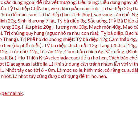
ớc sắc dùng ngoài để rửa vết thương. Liều dùng: Liều dùng ngày 
a Tỳ bà diệp Chữa ho, viêm khí quản mãn tính: Tì bà diệp 20g (la
ữa đổ máu cam: Tì bà diệp (lau sạch lông), sao vàng, tán nhỏ. Ngà
inh 20g, Sinh khương 7 lát, Tỳ bà diệp 8g. Sắc uống. (Tỳ Bà Diệ
h hương 20g, Hậu phác 20g, Hương nhu 30g, Mạch môn 40g, Mao că
). Trị chứng quy hung (ngục nhô ra như con rùa): Tỳ bà diệp, Bạc h
p Thang). Trị Phế ho do phong nhiệt: Tỳ bà diệp 12g Cam thảo 4g,
o hen (do phế nhiệt): Tỳ bà diệp chích mật 12g, Tang bạch bì 14g,
p 12g, Trúc nhự 12g, Lô căn 12g, Cam thảo chích 6g. Sắc uống. (K
 R.Br ), Họ Thiên lý (Asclepiadaceae) để trị ho hen, Cách bào chế
 (Elaeagnuas latifolia L.) Khi sử dụng cần tránh nhầm lẫn với vị t
hót tây cao tới 6 – 8m. Lá mọc so le, hình mác, có răng cưa, dài 
nhót. Lá nhót tây cũng được sử dụng để trị ho, hen.
e
permalink
.