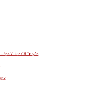
)
m – Spa Y Học Cổ Truyền
.
ng y