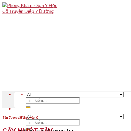
Skip
to
content
Tìm
kiếm:
Tên dược vật theo vần C
Tìm
kiếm:
CÂY NHÓT TÂY