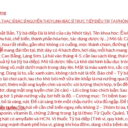
ờng
À THẠC SĨ BÁC SĨ NGUYỄN THÙY LINH (BÁC SĨ TRỰC TIẾP ĐIỀU TRỊ TẠI P
hật Bản, Tỳ bà diệp (là lá khô của cây Nhót tây). Tên khoa học: Ẻ
hu hái, chế biến, thành phần hóa học, tác dụng dược lý…) Mô tả: C
, hoa rất nhiều, gần như không có cuống, mọc thành chùm, đường k
ÁM
p mang đài tồn tại, thịt dày có 4 hạch đơn, hơi dày, mỗi hạch mang
o Bằng, Lạng Sơn. Lá hái vào tháng 4-5, cần lau sạch lông, thái nh
Quả tỳ bà (tỳ bà diệp). Mô tả dược liệu Lá khô dài hình bầu dục trò
h lông vũ, mặt dưới mạch trong dày lên. Mặt lá màu xanh tro, sắc 
g. Dùng lá to, sắc xanh xám, không rách nát là tốt. Bào chế – Tỳ bà
o lại chùi sạch, lau cho khô bôi mỡ sữa lên khắp lá mà nướng qu
p sợi, thêm mật ong luyện chín và nước sôi lượng thích hợp, trộn đ
p tơ, dùng mật ong luyện chín 26 cân) – Lôi công bào chích luận: Sa
dùng bơ 1 phân nướng vậy, bơ hết là độ. – Cương mục: Trị bệnh b
, bỏ lá vàng, nát. Để cái sàng trên một chậu nước vừa đủ ngập. Để
o quản: Thu hái về cần chế biến ngay, nếu không 2 – 3 hôm bị úa, t
ỐI TƯỢNG LÀ :
aponin, vitamin B, chừng 2,8mg trong 1g lá (theo Từ Quốc Quân). T
ạt có amyđalin và HCN. Vị thuốc Tỳ bà diệp (Tính vị, quy kinh, công
c dụng mạnh thanh phế hòa vị, giáng khí hóa đờm, dùng chữa bệnh d