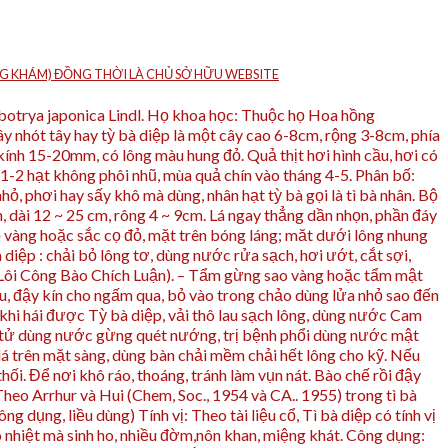
HÒNG KHÁM) ĐỒNG THỜI LÀ CHỦ SỞ HỮU WEBSITE
iobotrya japonica Lindl. Họ khoa học: Thuộc họ Hoa hồng
ây nhót tây hay tỳ bà diệp là một cây cao 6-8cm, rộng 3-8cm, phía
ính 15-20mm, có lông màu hung đỏ. Quả thịt hơi hình cầu, hơi có
 1-2 hạt không phôi nhũ, mùa quả chín vào tháng 4-5. Phân bố:
ỏ, phơi hay sấy khô mà dùng, nhân hạt tỳ bà gọi là tì bà nhân. Bộ
n, dài 12 ~ 25 cm, rông 4 ~ 9cm. Lá ngay thẳng dần nhọn, phần đáy
cọ vàng hoặc sắc cọ đỏ, mặt trên bóng láng; măt dưới lông nhung
 diệp : chải bỏ lông tơ, dùng nước rửa sạch, hơi ướt, cắt sợi,
a (Lôi Công Bào Chích Luận). – Tẩm gừng sao vàng hoặc tẩm mật
ều, đậy kín cho ngấm qua, bỏ vào trong chảo dùng lửa nhỏ sao đến
u khi hái được Tỳ bà diệp, vải thô lau sạch lông, dùng nước Cam
ao tử dùng nước gừng quét nướng, trị bệnh phổi dùng nước mật
 lá trên mặt sàng, dùng bàn chải mềm chải hết lông cho kỹ. Nếu
hối. Để nơi khô ráo, thoáng, tránh làm vụn nát. Bào chế rồi đậy
heo Arrhur và Hui (Chem, Soc., 1954 và CA.. 1955) trong tì bà
 dụng, liều dùng) Tính vị: Theo tài liệu cổ, Tì bà diệp có tính vị
o nhiệt mà sinh ho, nhiều đờm,nôn khan, miệng khát. Công dụng: