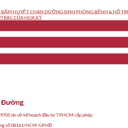
 BẤM HUYỆT CHÂN DƯỠNG SINH PHÒNG BỆNH & HỖ TRỢ
TRAC CỦA HOA KỲ
Y Đường
99705 do sở kế hoạch đầu tư TPHCM cấp phép.
 động số 08161/HCM-GPHĐ