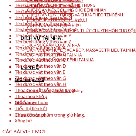
DANH MỤC BỆNH LÝ THEO VẦN
Tên bài thuốc cổ kim theo vần B
DANH MỤC BỆNH LÝ THEO HỆ THỐNG
CHẾ ĐỘ ĂN KIÊNG CHUNG CHO BỆNH NHÂN
Tên bệnh đông y theo vần D
CHẾ ĐỘ ĂN UỐNG PHÒNG VÀ CHỮA THEO TÊN BỆNH
Tên bệnh đông y theo vần N
CỔ KIM DIỆU PHƯƠNG (古今妙方)
Tên bệnh đông y theo vần S
CỔ KIM DƯỢC VẬT (古今药物)
Tên bệnh đông y theo vần X
CỦNG CỐ VÀ CẬP NHẬT KIẾN THỨC CHUYÊN MÔN CHO ĐỘI N
Tên bệnh đông y theo vần Y
DỊCH VỤ TẠI NHÀ
Tên bệnh đông y theo vần Z
DỊCH VỤ CHÂM CỨU TẠI NHÀ
Tên dược vật theo vần A
DỊCH VỤ BẤM HUYỆT, XOA BÓP , MASSAGE TRỊ LIỆU TẠI NHÀ
Tên dược vật theo vần B
DỊCH VỤ THỦY CHÂM TẠI NHÀ
Tên dược vật theo vần C
DỊCH VỤ BÁC SĨ KHÁM BỆNH TẠI NHÀ
Tên dược vật theo vần D
LIÊN HỆ
Tên dược vật theo vần E
Tên dược vật theo vần G
Giỏ hàng /
0
₫
Tên dược vật theo vần H
Thoái hóa cột sống thắt lưng
Chưa có sản phẩm trong giỏ hàng.
Thoái hóa khớp
Thuốc viên hoàn
Giỏ hàng
Tiếp thị liên kết
Trà dưỡng sinh
Chưa có sản phẩm trong giỏ hàng.
Xông hơ
CÁC BÀI VIẾT MỚI