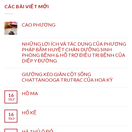
CÁC BÀI VIẾT MỚI
CAO PHƯƠNG
NHỮNG LỢI ÍCH VÀ TÁC DỤNG CỦA PHƯƠNG
PHÁP BẤM HUYỆT CHÂN DƯỠNG SINH
PHÒNG BỆNH & HỖ TRỢ ĐIỀU TRỊ BỆNH CỦA
DIỆP Y ĐƯỜNG
GIƯỜNG KÉO GIÃN CỘT SỐNG
CHATTANOOGA TRUTRAC CỦA HOA KỲ
HỒ MA
16
Th7
HỔ KẾ
16
Th7
HÀ THỦ Ô ĐỎ