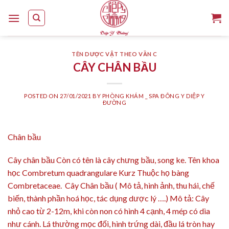
Skip
to
content
TÊN DƯỢC VẬT THEO VẦN C
CÂY CHÂN BẦU
POSTED ON
27/01/2021
BY
PHÒNG KHÁM _ SPA ĐÔNG Y DIỆP Y
ĐƯỜNG
Chân bầu
Cây chân bầu Còn có tên là cây chưng bầu, song ke. Tên khoa
học Combretum quadrangulare Kurz Thuộc họ bàng
Combretaceae. Cây Chân bầu ( Mô tả, hình ảnh, thu hái, chế
biến, thành phần hoá học, tác dụng dược lý ….) Mô tả: Cây
nhỏ cao từ 2-12m, khi còn non có hình 4 cạnh, 4 mép có dìa
như cánh. Lá thường mọc đối, hình trứng dài, đầu lá tròn hay