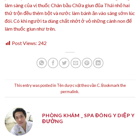
lâm sàng của vị thuốc Chân bầu Chữa giun đũa Thái nhỏ hai
thứ trộn đều thêm bột và nước làm bánh ăn vào sáng sớm lúc
đói. Có khi người ta dùng chất nhớt ở vỏ những cành non để
làm thuốc giun như trên.
Post Views:
242
This entry was posted in
Tên dược vật theo vần C
. Bookmark the
permalink
.
PHÒNG KHÁM _ SPA ĐÔNG Y DIỆP Y
ĐƯỜNG