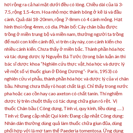
hơi rộng ra cả hai mặt dưới đều có lông. Chiều dài của lá 3-
7.5, rộng 1.5-4cm. Hoa nhỏ mọc thành bông ở kẽ lá và đầu
cành. Quả dài 18-20mm, rộng 7-8mm có 4 cánh mỏng. Hạt
hình thoi rộng 4mm, có dìa. Phân bố: Cây chân bầu được
trồng ở miền trung bộ và miền nam, thường người ta trồng
để nuôi con kiến cánh đỏ, vì trên cây này, con cánh kiến cho
nhiều cánh kiến. Chưa thấy ở miền bắc. Thành phần hóa học
và tác dụng dược lý Nguyễn Bá Tước (trong bản luận án thi
bác sĩ dược khoa “Nghiên cứu thực vật, hóa học và dược lý
về một số vị thuốc giun ở Đông Dương”- Paris, 1953) có
nghiên cứu vi phẫu, thành phần hóa học và dược lý của vị chân
bầu. Nhưng chưa thấy rõ hoạt chất là gì. Chỉ thấy trong nước
pha hoặc cao cồn hay cao axeton có chất tanin. Thí nghiệm
dược lý trên chuột thấy có tác dụng chữa giun rõ rệt. Vị
thuốc Chân bầu ( Công dụng, Tính vị, quy kinh, liều dùng …. )
Tính vị: Đang cập nhật Qui kinh: Đang cập nhật Công dụng:
Nhân dân thường dùng quả làm thuốc chữa giun đũa, dùng
phối hợp với lá mơ tam thể Paederia tomentosa. Ứng dụng