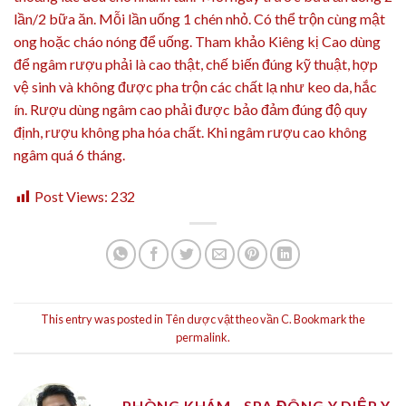
lần/2 bữa ăn. Mỗi lần uống 1 chén nhỏ. Có thể trộn cùng mật
ong hoặc cháo nóng để uống. Tham khảo Kiêng kị Cao dùng
để ngâm rượu phải là cao thật, chế biến đúng kỹ thuật, hợp
vệ sinh và không được pha trộn các chất lạ như keo da, hắc
ín. Rượu dùng ngâm cao phải được bảo đảm đúng độ quy
định, rượu không pha hóa chất. Khi ngâm rượu cao không
ngâm quá 6 tháng.
Post Views:
232
This entry was posted in
Tên dược vật theo vần C
. Bookmark the
permalink
.
PHÒNG KHÁM _ SPA ĐÔNG Y DIỆP Y