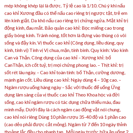
mép không khép lại là được. Tỷ lệ cao là 1/10. Chú ý khi nấu
cao khỉ Xương đầu có thể nấu cao riêng trị ngược tật, trẻ em
lên kinh giật. Da khô nấu cao riêng trị chứng ngứa. Mật khỉ trị
động kinh, đau mắt. Bảo quản cao khỉ: Bọc miếng cao trong
giấy bóng kính. Tránh nóng, tốt hơn là đựng vào thùng có vôi
sống và đậy kín. Vị thuốc cao khỉ (Công dụng, liều dùng, quy
kinh, tính vị) Tính vị Vị chua, mặn, tính bình. Quy kinh: Vào kinh
Can và Thận. Công dụng của cao khỉ – Xương khỉ: bổ
CanThận, ích cốt tuỷ, trị mọi chứng phong lao. – Thịt khỉ: trị
sốt rét lâu ngày. – Cao khỉ toàn tính: bổ Thận, cường dương,
mạnh gân cốt. Liều dùng cao khỉ: Ngày dùng 4 – 10g cao. –
Ngâm rượu uống hàng ngày – Sắc với thuốc để uống Ứng
dụng lâm sàng của vị thuốc cao khỉ Theo Khoa học và đời
sống, cao khỉ ngâm rượu có tác dụng chữa thiếu máu, đau
mình mẩy. Dưới đây là cách ngâm cao động vật nói chung,
cao khỉ nói riêng Dùng 10 phần rượu 35-40 độ và 1 phần cao
(cao dẻo phải được cắt mỏng). Ngâm từ 7 đến 10 ngày thỉnh
thoảng lắc đều cho nhanh tan. Mỗi ngày trước bữa ăn uống 2