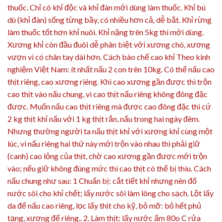
thuốc. Chỉ có khỉ độc và khỉ đàn mới dùng làm thuốc. Khỉ bú
dù (khỉ đàn) sống từng bầy, có nhiều hơn cả, dễ bắt. Khỉ rừng
làm thuốc tốt hơn khỉ nuôi. Khỉ nặng trên 5kg thì mới dùng.
Xương khỉ còn đầu đuôi dễ phân biệt với xương chó, xương
vượn vì có chân tay dài hơn. Cách bào chế cao khỉ Theo kinh
nghiệm Việt Nam: ít nhất nấu 2 con trên 10kg. Có thể nấu cao
thịt riêng, cao xương riêng. Khi cao xương gần được thì trộn
cao thịt vào nấu chung, vì cao thịt nấu riêng không đông đặc
được. Muốn nấu cao thịt riêng mà được cao đông đặc thì cứ
2 kg thịt khỉ nấu với 1 kg thịt rắn, nấu trong hai ngày đêm.
Nhưng thường người ta nấu thịt khỉ với xương khỉ cùng một
lúc, vì nấu riêng hai thứ này mới trộn vào nhau thì phải giữ
(canh) cao lỏng của thịt, chờ cao xương gần được mới trộn
vào; nếu giữ không đúng mức thì cao thịt có thể bị thiu. Cách
nấu chung như sau: 1 Chuẩn bị: cắt tiết khỉ nhưng nên đổ
nước sôi cho khỉ chết; lấy nước sôi làm lông cho sạch. Lột lấy
da để nấu cao riêng, lọc lấy thịt cho kỹ, bỏ mỡ: bỏ hết phủ
tạng, xương để riêng.. 2. Làm thịt: lấy nước ấm 80o C rửa