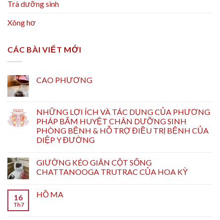
Trà dưỡng sinh
Xông hơ
CÁC BÀI VIẾT MỚI
CAO PHƯƠNG
NHỮNG LỢI ÍCH VÀ TÁC DỤNG CỦA PHƯƠNG
PHÁP BẤM HUYỆT CHÂN DƯỠNG SINH
PHÒNG BỆNH & HỖ TRỢ ĐIỀU TRỊ BỆNH CỦA
DIỆP Y ĐƯỜNG
GIƯỜNG KÉO GIÃN CỘT SỐNG
CHATTANOOGA TRUTRAC CỦA HOA KỲ
HỒ MA
16
Th7