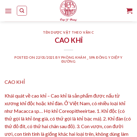
Skip
to
content
TÊN DƯỢC VẬT THEO VẦN C
CAO KHỈ
POSTED ON
22/01/2021
BY
PHÒNG KHÁM _ SPA ĐÔNG Y DIỆP Y
ĐƯỜNG
CAO KHỈ
Khái quát về cao khỉ – Cao khỉ là sản phẩm được nấu từ
xương khỉ độc hoặc khỉ đàn. Ở Việt Nam, có nhiều loại khỉ
như Macacca sp… Họ khỉ Coreopitheeirtae. 1. Khỉ độc (có
thứ gọi là khỉ ông già, có thứ gọi là khỉ bạc má). 2. Khỉ đàn (có
thứ đỏ đít, có thứ hai chân sau đỏ). 3. Con vượn, con đười
ươi, con tinh tinh là giống khác hai loại trên, không dùng làm