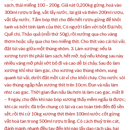
sạch, thái miếng 100 – 200g. Giã nát 0,200kg gừng, hoà vào
300ml rượu trắng, vắt lấy nước, lại giã và thêm 200ml rượu,
vắt lấy nước. Tẩm bóp thịt cho đến hết rượu gừng để khỏi
tanh và bớt tính lạnh của thịt. Có người tẩm với bột Đại hồi,
Quế chi, Thảo quả (mỗi thứ 50g), rồi nướng qua cho vàng
thơm hoặc sấy qua cho teo miếng thịt. Cho thịt vào cái túi vải,
đặt túi vào giữa một thùng nhôm. 3. Làm xương: nếu là
xương tươi thì phải làm sạch, hết mỡ, tuỷ nếu không sau này
nhiều váng mỡ phải vớt bỏ đi và cao dễ bị chảy. Sau đó làm
xương khỉ như làm gạc, cho xương vào thùng nhôm, xung
quanh túi vải, dưới đặt một cái vỉ cho khỏi cháy. Cho nước sôi
vào thùng ngập hẳn xương thịt trên 10cm. Đun và nấu làm
như cao gạc. Thời gian đun nấu lâu hơn là làm cao gạc, mất 8
– 9 ngày, cho đến khi nào bóp xương thấy mềm ngấu là được;
khi các nước đã trộn chung cô lại và cao toàn tính đến độ sền
sệt, rồi thì cứ 10kg xương thịt thêm 100ml nước cốt gừng
vắt hoà tan trong 500ml rượu trắng. Cô cách thuỷ trên cát,
đánh mạnh, nhanh đều tay đến khi nào lấy dao rạch sâu, hai